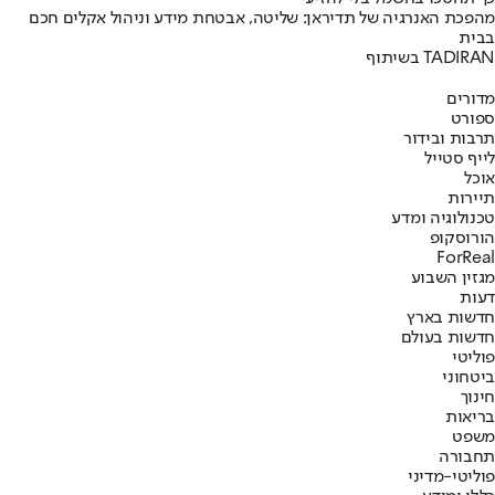
מהפכת האנרגיה של תדיראן: שליטה, אבטחת מידע וניהול אקלים חכם
בבית
בשיתוף TADIRAN
מדורים
ספורט
תרבות ובידור
לייף סטייל
אוכל
תיירות
טכנולוגיה ומדע
הורוסקופ
ForReal
מגזין השבוע
דעות
חדשות בארץ
חדשות בעולם
פוליטי
ביטחוני
חינוך
בריאות
משפט
תחבורה
פוליטי-מדיני