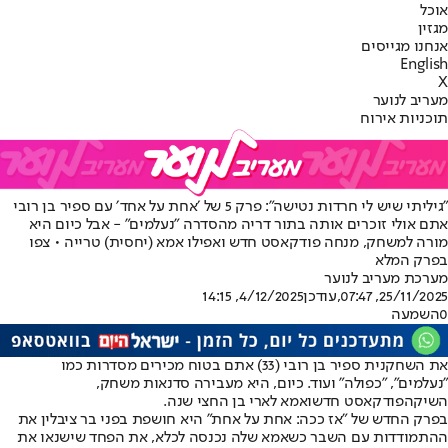
אוכל
מגזין
אנחנו מגייסים
English
X
מעריב לנוער
תוכניות אירוח
״גיליתי שיש לי חרדות נטישה״: פרק 5 של ׳אחת על אחד׳ עם ספיר בן רובי
אתם אולי זוכרים אותה בתור דריה מהסדרה ״נעלמים״ - אבל כיום היא
מורה למשחק, מנחה פודקאסט חדש ואפילו אמא (יחסית) טרייה • צפו
בפרק המלא
מערכת מעריב לנוער
25/11/2025, 07:47
,עודכן
4/12/2025, 14:15
0
השמעה
את השחקנית ספיר בן רובי (33) אתם בטוח מכירים מסדרות כמו
״נעלמים״, ״כפולה״ ועוד. כיום, היא מעבירה סדנאות משחק,
השיקה
פודקאסט חדש
ואמא לארי בן החצי שנה.
בפרק החדש של ״אז ככה: אחת על אחת” היא חושפת בפני בר ציבלין את
ההתמודדות עם השבר כשאמא שלה נכנסה לכלא, את הפחד שישנאו את