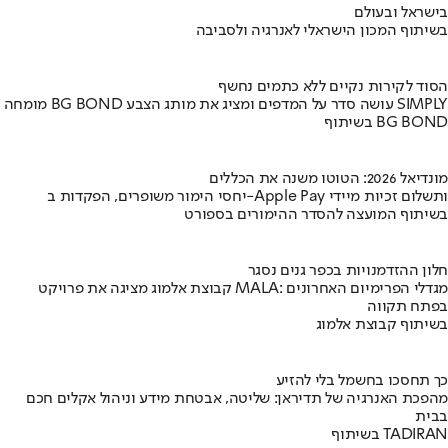
בישראל ובעולם
בשיתוף המכון הישראלי לאנרגיה ולסביבה
הסוד לקירות נקיים ללא כתמים נחשף
מומחה BG BOND עושה סדר על המדפים ומציג את מותג הצבע SIMPLY
בשיתוף BG BOND
מונדיאל 2026: הטוטו משנה את הכללים
יחסי הימור משופרים, הפקדות ב-Apple Pay ותשלום זכיות מיידי
בשיתוף המועצה להסדר ההימורים בספורט
חלון ההזדמנויות בכפר גנים נסגר
קבוצת אלמוג מציגה את פרויקט MALA: מגדלי הפרימיום האחרונים
בפתח תקווה
בשיתוף קבוצת אלמוג
כך תחסכו בחשמל בלי להזיע
מהפכת האנרגיה של תדיראן: שליטה, אבטחת מידע וניהול אקלים חכם
בבית
בשיתוף TADIRAN