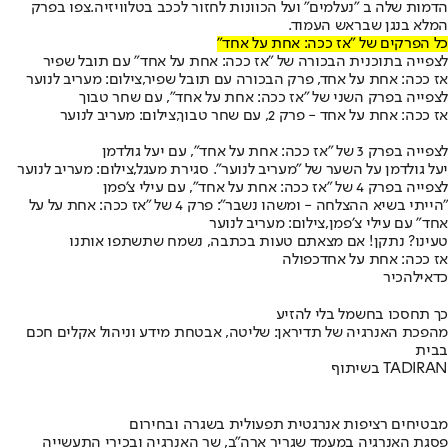
הדמות שלה ב ״נעלמים״ ועל הכוונות לחזור לככב בטלוויזיה.
צפו בפרק
המלא בנגן שבראש העמוד.
כל הפרקים של "אז ככה: אחת על אחד"
לצפייה בתוכנית הבכורה של "אז ככה: אחת על אחד" עם תובל שפיר
אז ככה: אחת על אחד, פרק הבכורה עם תובל שפיר,צילום: מעריב לנוער
לצפייה בפרק השני של "אז ככה: אחת על אחד", עם שחר טבוך
אז ככה: אחת על אחד - פרק 2, עם שחר טבוך,צילום: מעריב לנוער
לצפייה בפרק 3 של "אז ככה: אחת על אחד", עם יעל גולדמן
יעל גולדמן על השער של "מעריב לנוער". סגירת מעגל,צילום: מעריב לנוער
לצפייה בפרק 4 של "אז ככה: אחת על אחד", עם עילי צ'פמן
״הייתי בשיא ההצלחה - ומשהו נשבר״: פרק 4 של ״אז ככה: אחת על על
אחד״ עם עילי צ׳פמן,צילום: מעריב לנוער
טעינו? נתקן! אם מצאתם טעות בכתבה, נשמח שתשתפו אותנו
אז ככה: אחת על אחד
כפולה
כדאי
להכיר
כך תחסכו בחשמל בלי להזיע
מהפכת האנרגיה של תדיראן: שליטה, אבטחת מידע וניהול אקלים חכם
בבית
בשיתוף TADIRAN
מבטיחים רציפות אנרגטית תפעולית בשגרה ובחירום
פסגת האנרגיה במעמד שגריר ארה"ב, שר האנרגיה ובכירי התעשייה