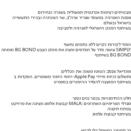
מבטיחים רציפות אנרגטית תפעולית בשגרה ובחירום
פסגת האנרגיה במעמד שגריר ארה"ב, שר האנרגיה ובכירי התעשייה
בישראל ובעולם
בשיתוף המכון הישראלי לאנרגיה ולסביבה
הסוד לקירות נקיים ללא כתמים נחשף
מומחה BG BOND עושה סדר על המדפים ומציג את מותג הצבע SIMPLY
בשיתוף BG BOND
מונדיאל 2026: הטוטו משנה את הכללים
יחסי הימור משופרים, הפקדות ב-Apple Pay ותשלום זכיות מיידי
בשיתוף המועצה להסדר ההימורים בספורט
חלון ההזדמנויות בכפר גנים נסגר
קבוצת אלמוג מציגה את פרויקט MALA: מגדלי הפרימיום האחרונים
בפתח תקווה
בשיתוף קבוצת אלמוג
כך תחסכו בחשמל בלי להזיע