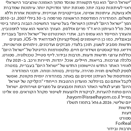
"ישראל היום" הוא גוף תקשורת שנוסד מתוך האמונה שהציבור הישראלי
ראוי לעיתונות טובה יותר, מאוזנת יותר ומדויקת יותר. עיתונות שמדברת
ולא צועקת. עיתונות אמינה, אובייקטיבית ועניינית. עיתונות אחרת וללא
תשלום. המהדורה המודפסת הראשונה פורסמה ב-30 ביולי 2007, וב-2010
הפך "ישראל היום" לעיתון הישראלי בעל שיעור החשיפה הגבוה ביותר בימי
חול. מו"ל העיתון היא ד"ר מרים אדלסון. העורך הראשי הוא עמר לחמנוביץ,
והעורך המייסד הוא עמוס רגב. אתרי האינטרנט של "ישראל היום" בעברית
ובאנגלית, כמו כן היישומונים (אפליקציות) לאנדרואיד ול-iOS, מציגים
חדשות מסביב לשעון, תוכן בלעדי, מבזקים ועדכונים, ניתוחים ופרשנויות,
וידיאו, פודקאסטים ושידורים חיים. פלטפורמות הדיגיטל של "ישראל היום"
כוללות ערוצי חדשות ודעות, תרבות ובידור, לייף סטייל, טכנולוגיה, ספורט,
כלכלה וצרכנות, בריאות, חיילים, אוכל, יהדות, תיירות ורכב. ב-2021 עלו
לאוויר האתר החדש והיישומון החדש של "ישראל היום" בעברית, במטרה
לספק לגולשים חוויה מהירה, עדכנית, בטוחה ונוחה. תכני המהדורה
המודפסת של העיתון זמינים גם באתר, במהדורה יומית מקוונת, ואפשר
לקבל אותם גם בניוזלטר. מועדון ההטבות הייחודי "הקליקה של ישראל
היום" מציע לגולשי האתר הנחות ומבצעים על מוצרים ושירותים. ישראל
היום פתוח להערות, לביקורת ולהצעות לשיפור מקהל הקוראים. פנו אלינו
במייל hayom@israelhayom.co.il.
יום שלישי, 16.6.2026
א' בתמוז תשפ"ו
חדשות
דעות
ספורט
ForReal
תרבות ובידור