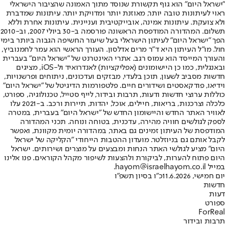
"ישראל היום" הוא גוף תקשורת שנוסד מתוך האמונה שהציבור הישראלי
ראוי לעיתונות טובה יותר, מאוזנת יותר ומדויקת יותר. עיתונות שמדברת
ולא צועקת. עיתונות אמינה, אובייקטיבית ועניינית. עיתונות אחרת וללא
תשלום. המהדורה המודפסת הראשונה פורסמה ב-30 ביולי 2007, וב-2010
הפך "ישראל היום" לעיתון הישראלי בעל שיעור החשיפה הגבוה ביותר בימי
חול. מו"ל העיתון היא ד"ר מרים אדלסון. העורך הראשי הוא עמר לחמנוביץ,
והעורך המייסד הוא עמוס רגב. אתרי האינטרנט של "ישראל היום" בעברית
ובאנגלית, כמו כן היישומונים (אפליקציות) לאנדרואיד ול-iOS, מציגים
חדשות מסביב לשעון, תוכן בלעדי, מבזקים ועדכונים, ניתוחים ופרשנויות,
וידיאו, פודקאסטים ושידורים חיים. פלטפורמות הדיגיטל של "ישראל היום"
כוללות ערוצי חדשות ודעות, תרבות ובידור, לייף סטייל, טכנולוגיה, ספורט,
כלכלה וצרכנות, בריאות, חיילים, אוכל, יהדות, תיירות ורכב. ב-2021 עלו
לאוויר האתר החדש והיישומון החדש של "ישראל היום" בעברית, במטרה
לספק לגולשים חוויה מהירה, עדכנית, בטוחה ונוחה. תכני המהדורה
המודפסת של העיתון זמינים גם באתר, במהדורה יומית מקוונת, ואפשר
לקבל אותם גם בניוזלטר. מועדון ההטבות הייחודי "הקליקה של ישראל
היום" מציע לגולשי האתר הנחות ומבצעים על מוצרים ושירותים. ישראל
היום פתוח להערות, לביקורת ולהצעות לשיפור מקהל הקוראים. פנו אלינו
במייל hayom@israelhayom.co.il.
יום חמישי, 11.6.2026
כ"ו בסיון תשפ"ו
חדשות
דעות
ספורט
ForReal
תרבות ובידור