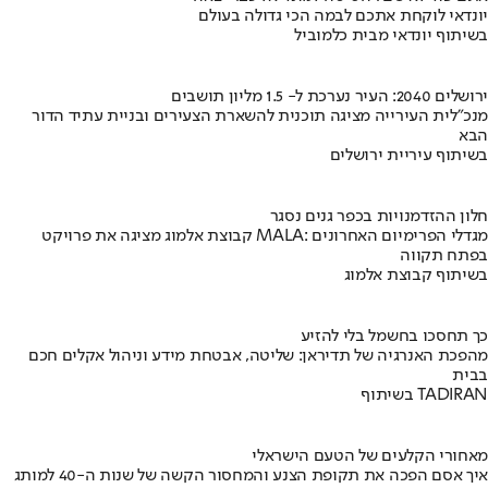
יונדאי לוקחת אתכם לבמה הכי גדולה בעולם
בשיתוף יונדאי מבית כלמוביל
ירושלים 2040: העיר נערכת ל- 1.5 מליון תושבים
מנכ"לית העירייה מציגה תוכנית להשארת הצעירים ובניית עתיד הדור
הבא
בשיתוף עיריית ירושלים
חלון ההזדמנויות בכפר גנים נסגר
קבוצת אלמוג מציגה את פרויקט MALA: מגדלי הפרימיום האחרונים
בפתח תקווה
בשיתוף קבוצת אלמוג
כך תחסכו בחשמל בלי להזיע
מהפכת האנרגיה של תדיראן: שליטה, אבטחת מידע וניהול אקלים חכם
בבית
בשיתוף TADIRAN
מאחורי הקלעים של הטעם הישראלי
איך אסם הפכה את תקופת הצנע והמחסור הקשה של שנות ה-40 למותג