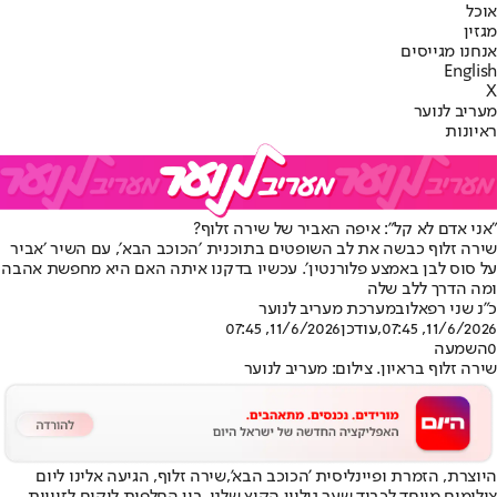
אוכל
מגזין
אנחנו מגייסים
English
X
מעריב לנוער
ראיונות
"אני אדם לא קל": איפה האביר של שירה זלוף?
שירה זלוף כבשה את לב השופטים בתוכנית ׳הכוכב הבא׳, עם השיר ׳אביר
על סוס לבן באמצע פלורנטין׳. עכשיו בדקנו איתה האם היא מחפשת אהבה
ומה הדרך ללב שלה
כ"נ שני רפאלוב
מערכת מעריב לנוער
11/6/2026, 07:45
,עודכן
11/6/2026, 07:45
0
השמעה
שירה זלוף בראיון. צילום: מעריב לנוער
היוצרת, הזמרת ופיינליסית 'הכוכב הבא',
שירה זלוף
, הגיעה אלינו ליום