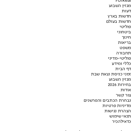
ForReal
מגזין השבוע
דעות
חדשות בארץ
חדשות בעולם
פוליטי
ביטחוני
חינוך
בריאות
משפט
תחבורה
פוליטי-מדיני
כללי ומידע
דף הבית
זמני כניסת וצאת שבת
מגזין השבוע
בחירות 2026
אודות
צור קשר
נבחרת הכתבים והפרשנים
מדיניות פרטיות
הצהרת נגישות
תנאי שימוש
כדאי
להכיר