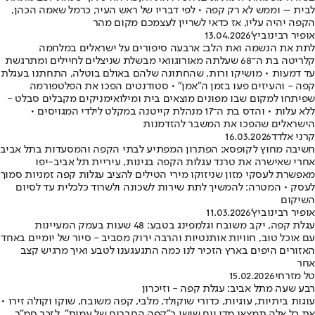
לבית – וממש לא רק קפה • לפי דבריו של ראש העיר, כרמל שאמה הכהן,
הקפה יהיה עליו, אז כדאי לשריין לעצמכם מקום מהר
אופיר רבינוביץ'
13.04.2026
לתת את הנשמה ואת הלב: ארבעה סיפורים על ישראלים במלחמה
קלריטה בת ה־68 שעלתה מאורוגוואי מבשלת שניצלים לחיילים ומתרגשת
עד דמעות • מושיקו ורות, שהחתונה שלהם באולם בוטלה, התחתנו בעגלת
קפה - והעיזים פעו בזמן ה"אמן" • סטודנטים הפכו את הפלטפורמה
שפיתחו למקום שבו מפונים מוצאים בית ומילואימניקים מקבלים סבלט -
ללא עלות • והדס בת ה־17 מנהלת קייטנה במקלט לילדי המגויסים •
הישראלים שהפכו את המשבר להזדמנות
קרני אלדד
16.03.2026
חשיבה מחוץ לקופסא: הפתרון המפתיע לבתי הקפה והמסעדות בתל אביב
אחרי שאישרה את טרנד עגלות הקפה בגינות, עיריית תל אביב-יפו
מאפשרת לעסקי מזון שניזוקו מירי הטילים להציב עגלות קפה זמניות סמוך
לעסק • המטרה: להמשיך לתת שירות לשכונה ולשרוד כלכלית עד לסיום
השיקום
אופיר רבינוביץ'
11.03.2026
עגלת קפה, יקב משובח וגלמפינג בטבע: 48 שעות בעמק המעיינות
עם אוכל טוב, חוויות אותנטיות והרבה ירוק מסביב - סיור של יומיים באחד
האזורים היפים בארץ הזכיר לנו כמה התגעגענו לטבע ואיך מרגיש קצב
אחר
טל מזרחי
15.02.2026
רבע שעה מתל אביב: עגלת קפה - וזיכרון
עוגות ביתיות, עוגיות, כדורי שוקולד, מלבי, קפה משובח, שוקו וקולה זירו •
את כל אלה תמצאו מדי יום שישי ב"קפה החברים של עמית", לזכר סמ"ר