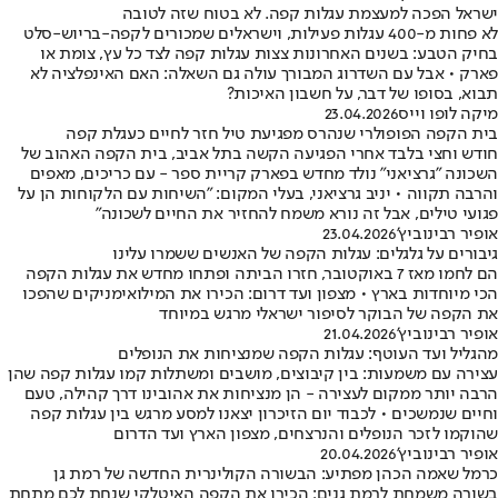
ישראל הפכה למעצמת עגלות קפה. לא בטוח שזה לטובה
לא פחות מ-400 עגלות פעילות, וישראלים שמכורים לקפה-בריוש-סלט
בחיק הטבע: בשנים האחרונות צצות עגלות קפה לצד כל עץ, צומת או
פארק • אבל עם השדרוג המבורך עולה גם השאלה: האם האינפלציה לא
תבוא, בסופו של דבר, על חשבון האיכות?
מיקה לופו וייס
23.04.2026
בית הקפה הפופולרי שנהרס מפגיעת טיל חזר לחיים כעגלת קפה
חודש וחצי בלבד אחרי הפגיעה הקשה בתל אביב, בית הקפה האהוב של
השכונה "גרציאני" נולד מחדש בפארק קריית ספר - עם כריכים, מאפים
והרבה תקווה • יניב גרציאני, בעלי המקום: "השיחות עם הלקוחות הן על
פגועי טילים, אבל זה נורא משמח להחזיר את החיים לשכונה"
אופיר רבינוביץ'
23.04.2026
גיבורים על גלגלים: עגלות הקפה של האנשים ששמרו עלינו
הם לחמו מאז 7 באוקטובר, חזרו הביתה ופתחו מחדש את עגלות הקפה
הכי מיוחדות בארץ • מצפון ועד דרום: הכירו את המילואימניקים שהפכו
את הקפה של הבוקר לסיפור ישראלי מרגש במיוחד
אופיר רבינוביץ'
21.04.2026
מהגליל ועד העוטף: עגלות הקפה שמנציחות את הנופלים
עצירה עם משמעות: בין קיבוצים, מושבים ומשתלות קמו עגלות קפה שהן
הרבה יותר ממקום לעצירה - הן מנציחות את אהובינו דרך קהילה, טעם
וחיים שנמשכים • לכבוד יום הזיכרון יצאנו למסע מרגש בין עגלות קפה
שהוקמו לזכר הנופלים והנרצחים, מצפון הארץ ועד הדרום
אופיר רבינוביץ'
20.04.2026
כרמל שאמה הכהן מפתיע: הבשורה הקולינרית החדשה של רמת גן
בשורה משמחת לרמת גנים: הכירו את הקפה האיטלקי שנחת לכם מתחת