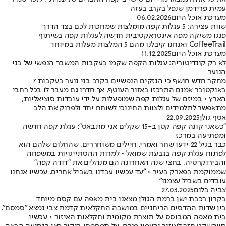
עמית פרידמן שנפל בקרב בעזה
מערכת אוכל היום
06.02.2026
שוות עצירה: 5 עגלות קפה מומלצות שמחכות לכם בצד הדרך
פנגו משיקה מפה אינטראקטיבית חדשה לעגלות קפה בשיתוף
CoffeeTrail ואנחנו קיבלנו מהם 5 המלצות מעלות במיוחד
מערכת אוכל היום
11.12.2025
לא רק קונדיטוריה: עגלות הקפה שקמו בעקבות המשבר הנפשי של בני
הנוער
מחקר חדש חושף כי הנזקים הנפשיים בקרב בני נוער בעקבות 7
באוקטובר אמנם התרכזו באזור העוטף, אך חדרו גם מעבר לו בכל רחבי
הארץ • במיזם של עגלות קפה שמופעלות על ידי עובדות סוציאליות,
מתאפשר לתלמידים ולצוות החינוכי לשוחח יחד ולפרוק את הלב
אסף גולן
22.09.2025
"כשאני קונה קפה קטן ב-15 שקלים אני מתבאס": עגלת קפה חדשה
ומפתיעה במרכז
כבר בגיל 22 ידעו שחר ואמרי, חיילים משוחררים, שהחלום שלהם הוא
לפתוח עגלת קפה בגבעת שמואל • למרות ההסתייגויות במשפחה
והבירוקרטיה, בחצי שנה האחרונה הם מנהלים את "דודה קפה"
שממוקמת בפארק בעיר • "עד עכשיו עבדנו בשביל אחרים, עכשיו אנחנו
עובדים בשביל עצמנו"
צביה בלום
27.03.2025
בקרון רכבת ישן ברמת הגולן מצאנו בית מאפה עם קסם מיוחד
בין שדות ההדסים הריחניים במושבה החקלאית קדמת צבי נמצא "סמסם",
בית מאפה המבוסס על תוצרת מקומית וחקלאות האיזור • עכשיו