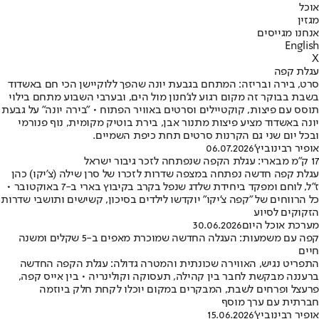
אוכל
מגזין
אנחנו מגייסים
English
X
עגלת קפה
סרט, בירה ובריזה: המתחם בגבעת יונה שהפך ללוקיישן הכי חם באשדוד
בשבת בבוקר זה מקום רגוע לג'חנון מול הים, ובערבי השבוע מתחם בילוי
תוסס עם פיצות, קוקטיילים וסרטים באוויר הפתוח • "בירה יונה" על גבעת
יונה באשדוד מציע פיצות מתנור אבן, בירת בוטיק מקומית, נוף פנורמי
ובכל יום שני גם הקרנות סרטים תחת כיפת השמיים.
אופיר רבינוביץ'
06.07.2026
17 ק"מ מבארי: עגלת הקפה שנפתחה לזכר גיבור ישראל
עגלת קפה חדשה נפתחה במצפה שדרות לזכרו של סרן שילה (צ'יקו) כהן
ז"ל, לוחם ומפקד ביחידת שלדג שנפל בקרב בקיבוץ בארי ב-7 באוקטובר •
כל הרווחים של "קפה צ'יקו" יוקדשו לילדים בסיכון, קשישים ותושבי שדרות
הזקוקים לסיוע
מערכת אוכל היום
30.06.2026
קפה עם משמעות: העגלה החדשה שמוכרת מאפים ב-5 שקלים ומשנה
חיים
התפריט נגיש, האווירה שכונתית והמטרה גדולה: עגלת הקפה החדשה
ברעננה מבקשת לחבר בין קהילה, תעסוקה וקולינריה • בין אייס קפה,
פרעצל ופרחים לשבת, המבקרים במקום יוכלו לקחת חלק ביוזמה
חברתית עם ערך מוסף
אופיר רבינוביץ'
15.06.2026