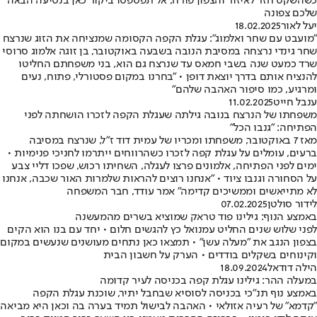
כשהשקט חזר לאיזור והצפון פורח, אל תפספסו ביקור כאן בנסיעה הבאה
שלכם צפונה
יעל לאור
18.02.2025
"מועבט עם שחר ואלמוג": עגלת הקפה הקסומה שמנציחה את הזוג שנרצח
שחר גינדי נרצחה במסיבת הנובה בשבעה באוקטובר, בן זוגה אלמוג סרוסי
שרד כמעט שנה בשבי חמאס עד שנרצח גם הוא, בני משפחתם החליטו
להנציח אותם בדרך יוצאת דופן • "בחרנו במקום פסטורלי, פתוח, נעים
ומרגיע, כמו סיפור האהבה שלהם"
ענבל חייט
11.02.2025
משפחתו של הנרצח בנובה גילתה שעגלת הקפה לזכרו הושחתה לפני
הפתיחה: "גנבו הכל"
מאז 7 באוקטובר, משפחתו ומכריו של עמית דוד ז"ל, שנרצח במסיבה
ברעים, עומלים על עגלת קפה לזכרו כשהרווחים ייתרמו לחניכי פנימיות •
ימים לפני הפתיחה, אלמונים פרצו לעגלה, השחיתו רכוש, שפכו דליי צבע
על הסחורה וגנבו ציוד • "אנחנו רוצים להראות שלמרות האור שכבה, אנחנו
לא מתייאשים וממשיכים קדימה" אמר עודד, חבר המשפחה
לידור סולטן
07.02.2025
באמצע הנוף: גילינו פוד טראק שמוציא בשרים מהמעשנה
לפני שלוש שנים החליט עמנואל כץ להגשים חלום • יחד עם בנו הוא הקים
בצפון הנגב את "מעלה עשן" • תמצאו כאן נתחים מעושנים שנעשים במקום
וקינוחים בשקלים בודדים • הערק על חשבון הבית
הילה דודאל
18.09.2024
במעלה ההר: גילינו עגלת קפה בכניסה לעיר קדומה
באמצע נוף תנ"כי בכניסה לסוסיא שבחבל יתיר, שוכנת עגלת הקפה
"קדמא" של רעיה אזולאי • האהבה לבישול תמיד בערה בה וכאן היא מביאה