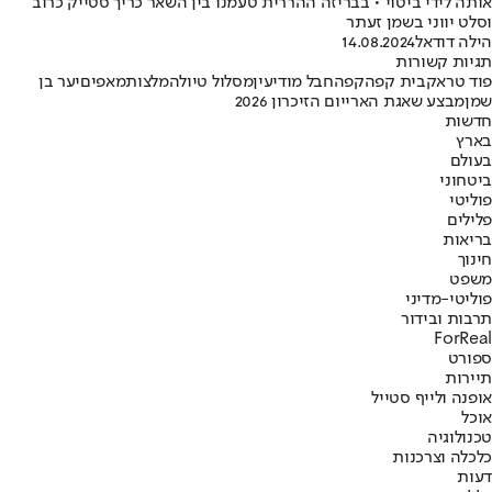
אותה לידי ביטוי • בבריזה ההררית טעמנו בין השאר כריך סטייק כרוב
וסלט יווני בשמן זעתר
הילה דודאל
14.08.2024
תגיות קשורות
פוד טראק
בית קפה
קפה
חבל מודיעין
מסלול טיול
המלצות
מאפים
יער בן
שמן
מבצע שאגת הארי
יום הזיכרון 2026
חדשות
בארץ
בעולם
ביטחוני
פוליטי
פלילים
בריאות
חינוך
משפט
פוליטי-מדיני
תרבות ובידור
ForReal
ספורט
תיירות
אופנה ולייף סטייל
אוכל
טכנולוגיה
כלכלה וצרכנות
דעות