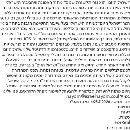
"ישראל היום" הוא גוף תקשורת שנוסד מתוך האמונה שהציבור הישראלי
ראוי לעיתונות טובה יותר, מאוזנת יותר ומדויקת יותר. עיתונות שמדברת
ולא צועקת. עיתונות אמינה, אובייקטיבית ועניינית. עיתונות אחרת וללא
תשלום. המהדורה המודפסת הראשונה פורסמה ב-30 ביולי 2007, וב-2010
הפך "ישראל היום" לעיתון הישראלי בעל שיעור החשיפה הגבוה ביותר בימי
חול. מו"ל העיתון היא ד"ר מרים אדלסון. העורך הראשי הוא עמר לחמנוביץ,
והעורך המייסד הוא עמוס רגב. אתרי האינטרנט של "ישראל היום" בעברית
ובאנגלית, כמו כן היישומונים (אפליקציות) לאנדרואיד ול-iOS, מציגים
חדשות מסביב לשעון, תוכן בלעדי, מבזקים ועדכונים, ניתוחים ופרשנויות,
וידיאו, פודקאסטים ושידורים חיים. פלטפורמות הדיגיטל של "ישראל היום"
כוללות ערוצי חדשות ודעות, תרבות ובידור, לייף סטייל, טכנולוגיה, ספורט,
כלכלה וצרכנות, בריאות, חיילים, אוכל, יהדות, תיירות ורכב. ב-2021 עלו
לאוויר האתר החדש והיישומון החדש של "ישראל היום" בעברית, במטרה
לספק לגולשים חוויה מהירה, עדכנית, בטוחה ונוחה. תכני המהדורה
המודפסת של העיתון זמינים גם באתר, במהדורה יומית מקוונת, ואפשר
לקבל אותם גם בניוזלטר. מועדון ההטבות הייחודי "הקליקה של ישראל
היום" מציע לגולשי האתר הנחות ומבצעים על מוצרים ושירותים. ישראל
היום פתוח להערות, לביקורת ולהצעות לשיפור מקהל הקוראים. פנו אלינו
במייל hayom@israelhayom.co.il.
יום חמישי, 23.7.2026
ט' באב תשפ"ו
חדשות
דעות
ספורט
ForReal
תרבות ובידור