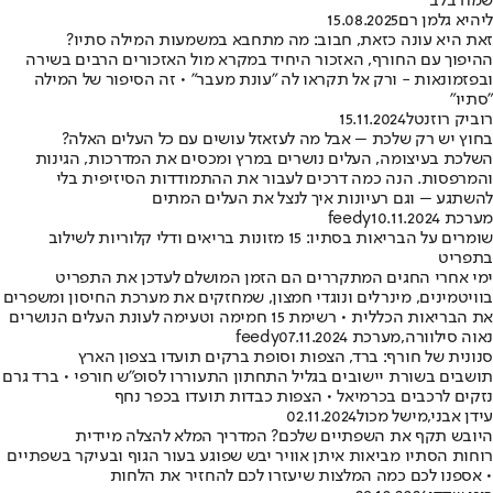
שמח בלב
ליהיא גלמן רם
15.08.2025
זאת היא עונה כזאת, חבוב: מה מתחבא במשמעות המילה סתיו?
ההיפוך עם החורף, האזכור היחיד במקרא מול האזכורים הרבים בשירה
ובפזמונאות - ורק אל תקראו לה "עונת מעבר" • זה הסיפור של המילה
"סתיו"
רוביק רוזנטל
15.11.2024
בחוץ יש רק שלכת – אבל מה לעזאזל עושים עם כל העלים האלה?
השלכת בעיצומה, העלים נושרים במרץ ומכסים את המדרכות, הגינות
והמרפסות. הנה כמה דרכים לעבור את ההתמודדות הסיזיפית בלי
להשתגע – וגם רעיונות איך לנצל את העלים המתים
מערכת feedy
10.11.2024
שומרים על הבריאות בסתיו: 15 מזונות בריאים ודלי קלוריות לשילוב
בתפריט
ימי אחרי החגים המתקררים הם הזמן המושלם לעדכן את התפריט
בוויטמינים, מינרלים ונוגדי חמצון, שמחזקים את מערכת החיסון ומשפרים
את הבריאות הכללית • רשימת 15 חמימה וטעימה לעונת העלים הנושרים
נאוה סילוורה
,
מערכת feedy
07.11.2024
סנונית של חורף: ברד, הצפות וסופת ברקים תועדו בצפון הארץ
תושבים בשורת יישובים בגליל התחתון התעוררו לסופ"ש חורפי • ברד גרם
נזקים לרכבים בכרמיאל • הצפות כבדות תועדו בכפר נחף
עידן אבני
,
מישל מכול
02.11.2024
היובש תקף את השפתיים שלכם? המדריך המלא להצלה מיידית
רוחות הסתיו מביאות איתן אוויר יבש שפוגע בעור הגוף ובעיקר בשפתיים
• אספנו לכם כמה המלצות שיעזרו לכם להחזיר את הלחות