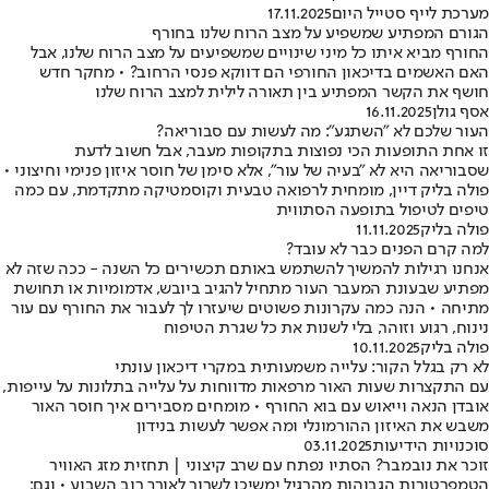
מערכת לייף סטייל היום
17.11.2025
הגורם המפתיע שמשפיע על מצב הרוח שלנו בחורף
החורף מביא איתו כל מיני שינויים שמשפיעים על מצב הרוח שלנו, אבל
האם האשמים בדיכאון החורפי הם דווקא פנסי הרחוב? • מחקר חדש
חושף את הקשר המפתיע בין תאורה לילית למצב הרוח שלנו
אסף גולן
16.11.2025
העור שלכם לא "השתגע": מה לעשות עם סבוריאה?
זו אחת התופעות הכי נפוצות בתקופות מעבר, אבל חשוב לדעת
שסבוריאה היא לא "בעיה של עור", אלא סימן של חוסר איזון פנימי וחיצוני •
פולה בליק דיין, מומחית לרפואה טבעית וקוסמטיקה מתקדמת, עם כמה
טיפים לטיפול בתופעה הסתווית
פולה בליק
11.11.2025
למה קרם הפנים כבר לא עובד?
אנחנו רגילות להמשיך להשתמש באותם תכשירים כל השנה - ככה שזה לא
מפתיע שבעונת המעבר העור מתחיל להגיב ביובש, אדמומיות או תחושת
מתיחה • הנה כמה עקרונות פשוטים שיעזרו לך לעבור את החורף עם עור
נינוח, רגוע וזוהר, בלי לשנות את כל שגרת הטיפוח
פולה בליק
10.11.2025
לא רק בגלל הקור: עלייה משמעותית במקרי דיכאון עונתי
עם התקצרות שעות האור מרפאות מדווחות על עלייה בתלונות על עייפות,
אובדן הנאה וייאוש עם בוא החורף • מומחים מסבירים איך חוסר האור
משבש את האיזון ההורמונלי ומה אפשר לעשות בנידון
סוכנויות הידיעות
03.11.2025
זוכר את נובמבר? הסתיו נפתח עם שרב קיצוני | תחזית מזג האוויר
הטמפרטורות הגבוהות מהרגיל ימשיכו לשרור לאורך רוב השבוע • וגם: