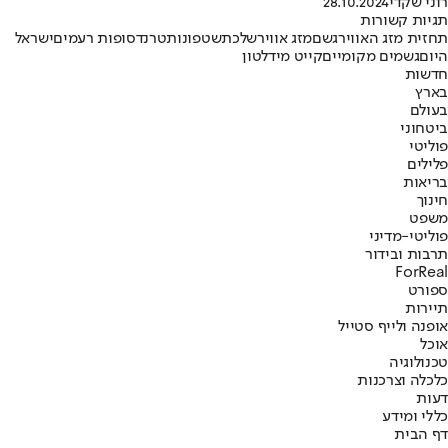
רוני שקדי
28.10.2024
תגיות קשורות
תחזית מזג האוויר
גשם
מזג אוויר
שלכת
שטפונות
טרנד
סופות רעמים
ישראל
היום
גשמים מקומיים
קייט מידלטון
חדשות
בארץ
בעולם
ביטחוני
פוליטי
פלילים
בריאות
חינוך
משפט
פוליטי-מדיני
תרבות ובידור
ForReal
ספורט
תיירות
אופנה ולייף סטייל
אוכל
טכנולוגיה
כלכלה וצרכנות
דעות
כללי ומידע
דף הבית