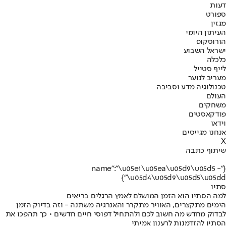
דעות
ספורט
מגזין
העיתון היומי
הורוסקופ
ישראל השבוע
כלכלה
לייף סטייל
מעריב לנוער
טכנולוגיה מדע וסביבה
העולם
משחקים
פודקאסטים
וידאו
אנחנו מגייסים
X
שיתוף כתבה
{"name":"\u05e1\u05ea\u05d9\u05d5 -
\u05d4\u05d9\u05d5\u05dd"}
סתיו
למה הסתיו הוא הזמן המושלם לאמץ הרגלים בריאים
הימים מתקצרים, האוויר מתקרר והאנרגיה משתנה - וזה בדיוק הזמן
לבדוק מחדש מה חשוב לכם ולהתחיל דפוסי חיים חדשים • כך תהפכו את
הסתיו להזדמנות לרענון אמיתי