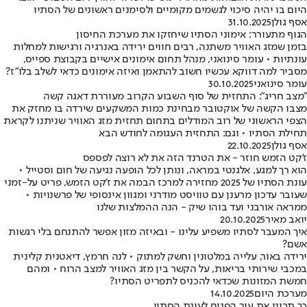
היום בו יהיה סיכוי לגשמים מקומיים ולסימנים ראשונים של הסתיו
אסף גולן
31.10.2025
הגוף מתעורר: אימוני הסתיו שיחזקו את מערכת החיסון
בזמן שמזג האוויר משתנה, רבים חווים ירידה באנרגיה ורגישות למחלות
עונתיות • עומר סינואני, מנהל תחום אימונים אישיים בקבוצת ספייס,
מסביר למה דווקא עכשיו חשוב להתאמן ואיזה אימונים כדאי לשלב בלו"ז?
עומר סינואני
30.10.2025
"מצב חריג": התחזית של סוף השבוע הקרוב מעוררת דאגה קשה
מצבו הקשה של אוקטובר מבחינת כמות המשקעים שירדה בו מחזק את
הצפי הראשוני של רוב המודלים בתחום תחזית מזג האוויר שניתנו לקראת
תחילת הסתיו • וגם: התחזית העגומה לחודש הבא
אסף גולן
22.10.2025
ז'קט הזמש חוזר - את הטרנד הזה את לא רוצה לפספס
הוא רך למגע, אלגנטי במראה, ונותן לכל הופעה נגיעה של חום וסטייל •
עונת הסתיו של 2025 מחזירה למרכז הבמה את ז'קט הזמש, פריט על-זמני
שעובר עדכון מרענן עם טוויסט מודרני ומגוון אינסופי של פרשנויות •
ממראה אורבני ועד בוהו שיק - הנה ההמלצות שלנו
יואב מאיר
20.10.2025
איך המעבר לסתיו משפיע עלינו - ובאיזה מזון אפשר להתנחם בלי רגשות
אשם?
ירידה באור, עלייה במלטונין וחשק למתוק • לנה חרמץ, דיאטנית קלינית
במכבי שירותי בריאות, על הקשר בין מזג האוויר למצב הרוח • ומהם
חמשת המזונות שכדאי להכניס לתפריט הסתיו?
מערכת היום
14.10.2025
כך תכיני את עור הפנים לעונת הסתיו