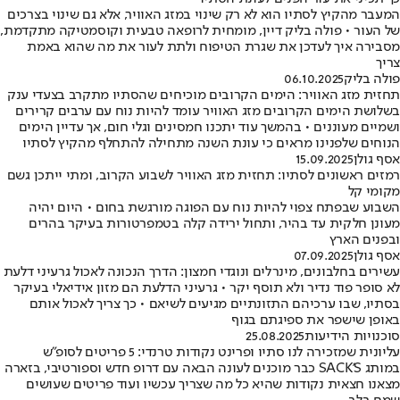
המעבר מהקיץ לסתיו הוא לא רק שינוי במזג האוויר, אלא גם שינוי בצרכים
של העור • פולה בליק דיין, מומחית לרופאה טבעית וקוסמטיקה מתקדמת,
מסבירה איך לעדכן את שגרת הטיפוח ולתת לעור את מה שהוא באמת
צריך
פולה בליק
06.10.2025
תחזית מזג האוויר: הימים הקרובים מוכיחים שהסתיו מתקרב בצעדי ענק
בשלושת הימים הקרובים מזג האוויר עומד להיות נוח עם ערבים קרירים
ושמיים מעוננים • בהמשך עוד יתכנו חמסינים וגלי חום, אך עדיין הימים
הנוחים שלפנינו מראים כי עונת השנה מתחילה להתחלף מהקיץ לסתיו
אסף גולן
15.09.2025
רמזים ראשונים לסתיו: תחזית מזג האוויר לשבוע הקרוב, ומתי ייתכן גשם
מקומי קל
השבוע שבפתח צפוי להיות נוח עם הפוגה מורגשת בחום • היום יהיה
מעונן חלקית עד בהיר, ותחול ירידה קלה בטמפרטורות בעיקר בהרים
ובפנים הארץ
אסף גולן
07.09.2025
עשירים בחלבונים, מינרלים ונוגדי חמצון: הדרך הנכונה לאכול גרעיני דלעת
לא סופר פוד נדיר ולא תוסף יקר • גרעיני הדלעת הם מזון אידיאלי בעיקר
בסתיו, שבו ערכיהם התזונתיים מגיעים לשיאם • כך צריך לאכול אותם
באופן שישפר את ספיגתם בגוף
סוכנויות הידיעות
25.08.2025
עליונית שמזכירה לנו סתיו ופרינט נקודות טרנדי: 5 פריטים לסופ"ש
במותג SACK’S כבר מוכנים לעונה הבאה עם דרופ חדש וספורטיבי, בזארה
מצאנו חצאית נקודות שהיא כל מה שצריך עכשיו ועוד פריטים שעושים