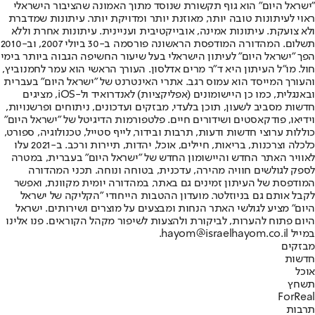
"ישראל היום" הוא גוף תקשורת שנוסד מתוך האמונה שהציבור הישראלי
ראוי לעיתונות טובה יותר, מאוזנת יותר ומדויקת יותר. עיתונות שמדברת
ולא צועקת. עיתונות אמינה, אובייקטיבית ועניינית. עיתונות אחרת וללא
תשלום. המהדורה המודפסת הראשונה פורסמה ב-30 ביולי 2007, וב-2010
הפך "ישראל היום" לעיתון הישראלי בעל שיעור החשיפה הגבוה ביותר בימי
חול. מו"ל העיתון היא ד"ר מרים אדלסון. העורך הראשי הוא עמר לחמנוביץ,
והעורך המייסד הוא עמוס רגב. אתרי האינטרנט של "ישראל היום" בעברית
ובאנגלית, כמו כן היישומונים (אפליקציות) לאנדרואיד ול-iOS, מציגים
חדשות מסביב לשעון, תוכן בלעדי, מבזקים ועדכונים, ניתוחים ופרשנויות,
וידיאו, פודקאסטים ושידורים חיים. פלטפורמות הדיגיטל של "ישראל היום"
כוללות ערוצי חדשות ודעות, תרבות ובידור, לייף סטייל, טכנולוגיה, ספורט,
כלכלה וצרכנות, בריאות, חיילים, אוכל, יהדות, תיירות ורכב. ב-2021 עלו
לאוויר האתר החדש והיישומון החדש של "ישראל היום" בעברית, במטרה
לספק לגולשים חוויה מהירה, עדכנית, בטוחה ונוחה. תכני המהדורה
המודפסת של העיתון זמינים גם באתר, במהדורה יומית מקוונת, ואפשר
לקבל אותם גם בניוזלטר. מועדון ההטבות הייחודי "הקליקה של ישראל
היום" מציע לגולשי האתר הנחות ומבצעים על מוצרים ושירותים. ישראל
היום פתוח להערות, לביקורת ולהצעות לשיפור מקהל הקוראים. פנו אלינו
במייל hayom@israelhayom.co.il.
מבזקים
חדשות
אוכל
תשחץ
ForReal
תרבות