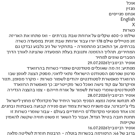
אוכל
מגזין
אנחנו מגייסים
English
X
כשרות
שילמו כ-600 שקלים על ארוחת שבת בכרתים - ואז פתחו את האריזה
זוג מטיילים שילם 178 יורו עבור ארוחת שבת זוגית במסעדה כשרה
בכרתים, אך התאכזב מהתמורה • בתחקיר של ניב גלבוע נבדקו גם
המחירים, תהליך ההזמנה ותגובת בעלת המסעדה שהציגה לאורך הדרך
הסברים שונים למחיר
אופיר רבינוביץ'
29.07.2026
מפתיע: זה מה שאוכלים סטודנטים שומרי כשרות בהרווארד
סרטון שפרסם הסטודנט הישראלי נתאי לדאני, מספק הצצה לאופן שבו
הרווארד מאפשרת לסטודנטים יהודים לשמור כשרות • מקרר מסומן, תנור
ומיקרוגל עם קוד גישה ואוכל כשר מקייטרינג: כך מאפשרת הרווארד
לסטודנטים שומרי כשרות לשמור על אורח חייהם • צפו בהצצה הנדירה
אופיר רבינוביץ'
28.07.2026
לא תנחשו איפה נמצא הסניף הכשר היחיד של מקדונלד'ס מחוץ לישראל
בלי צ'יזבורגר, עם משגיח כשרות צמוד ועם סגירה קבועה בשבתות ובחגים,
זהו אחד מסניפי מקדונלד'ס הייחודיים בעולם • עבור שומרי כשרות זו
תחנת חובה בטיול הגדול, ועבור כל השאר זו פשוט חוויה שקשה להאמין
שקיימת
אופיר רבינוביץ'
16.07.2026
ברוב של 46: הרפורמה בכשרות בוטלה - הרבנות חוזרת לשליטה מלאה