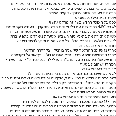
עם תפריטי שף וחוויות שלא נופלות ממסעדות יוקרה • בין סטייקים
בפנמה, סושי בברזיל ומאפים טריים בבנגקוק: הכירו את המסעדות
הכשרות ששווה לטוס עבורן עד קצה העולם
אופיר רבינוביץ'
07.05.2026
פסטיבל האוכל החדש בשרונה מרקט נחשף
לא רק KFC: ברגר קינג עם דלי נאגטס חדש ומסקרן • סעודה מקסיקנית
מסתורית מגיעה לאבן יהודה • וגם: פיצה כשרה חדשה נפתחה בגדרה,
משיה מחזירה את בראנץ' סוף השבוע, מסעדת ג'יארדינו ביפו עוברת
לכשרות מלאה - וזה לא הכל • כל מה שטעים וצריך לדעת השבוע
דורון פרידמן
28.04.2026
אחרי 12 שנים: ההחלטה של שניר בורגיל - בקריירה החדשה
אחרי הגירושים משי עופרי - יוצא האח הגדול שופך אור על הקריירה
החדשה שלו בעולם המסעדנות: "הציעו לי להיכנס לניהול" • וגם: השינוי
המהותי שהוביל בסניף
אביב דרורי
27.04.2026
לא מה שחשבתם: מה מסתירים מכם בקצביות הכשרות?
למה נתחים מבוקשים כמו שייטל, פיקנייה ופילה כמעט ואינם זמינים ברוב
הקצביות הכשרות? • ההבדלים בין החלק הקדמי לאחורי של הפרה
מסבירים הרבה ממה שאנחנו רואים על המדף • כך תהליך ההכשרה משפיע
גם על הטעם הסופי של הבשר
רועי דהאן
,
מערכת היום פלוס
04.04.2026
אחרי 22 שנים: המסעדה הפופולרית הופכת לכשרה למהדרין
מהפך! מסעדת הדגים הוותיקה במרינה בהרצליה "בני הדייג" קיבלה
תעודת כשרות, סגרה את שעריה בשבת והסירה מהתפריט פירות ים •
השינוי חל בשלב זה רק על הסניף במרינה בהרצליה, בעוד סניפים אחרים