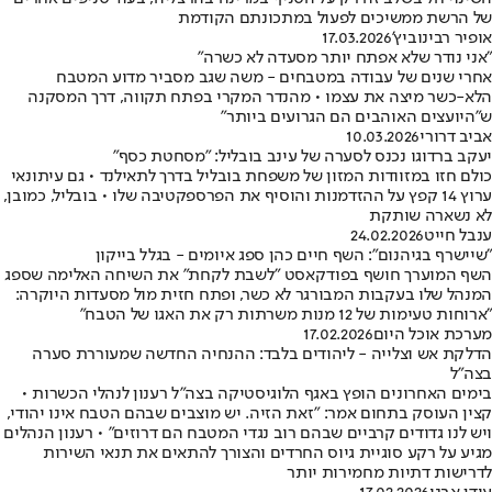
של הרשת ממשיכים לפעול במתכונתם הקודמת
אופיר רבינוביץ'
17.03.2026
"אני נודר שלא אפתח יותר מסעדה לא כשרה"
אחרי שנים של עבודה במטבחים - משה שגב מסביר מדוע המטבח
הלא-כשר מיצה את עצמו • מהנדר המקרי בפתח תקווה, דרך המסקנה
ש"היועצים האוהבים הם הגרועים ביותר"
אביב דרורי
10.03.2026
יעקב ברדוגו נכנס לסערה של עינב בובליל: "מסחטת כסף"
כולם חזו במזוודות המזון של משפחת בובליל בדרך לתאילנד • גם עיתונאי
ערוץ 14 קפץ על ההזדמנות והוסיף את הפרספקטיבה שלו • בובליל, כמובן,
לא נשארה שותקת
ענבל חייט
24.02.2026
"שיישרף בגיהנום": השף חיים כהן ספג איומים - בגלל בייקון
השף המוערך חושף בפודקאסט "לשבת לקחת" את השיחה האלימה שספג
המנהל שלו בעקבות המבורגר לא כשר, ופתח חזית מול מסעדות היוקרה:
"ארוחות טעימות של 12 מנות משרתות רק את האגו של הטבח"
מערכת אוכל היום
17.02.2026
הדלקת אש וצלייה - ליהודים בלבד: ההנחיה החדשה שמעוררת סערה
בצה"ל
בימים האחרונים הופץ באגף הלוגיסטיקה בצה"ל רענון לנהלי הכשרות •
קצין העוסק בתחום אמר: "זאת הזיה. יש מוצבים שבהם הטבח אינו יהודי,
ויש לנו גדודים קרביים שבהם רוב נגדי המטבח הם דרוזים" • רענון הנהלים
מגיע על רקע סוגיית גיוס החרדים והצורך להתאים את תנאי השירות
לדרישות דתיות מחמירות יותר