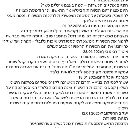
עידן אבני
17.02.2026
חוגגים את יום הכשרות – למה בעצם אוכלים כשר?
היום מצוין "יום הכשרות הבינלאומי" הראשון, וזו הזדמנות מצוינת
להתעמק בשאלות על הסיבות האפשריות להלכות הכשרות, וכמה מעט
אנחנו בעצם יודעים עליהן
יאיר מור
,
מערכת היום פלוס
01.02.2026
יום הכשרות העולמי הראשון (קראתם נכון!) יושק בתאריך הזה
חשבתם שכשרות זה רק עניין דתי? תחשבו שוב • יוזמה חדשה מבקשת
להפוך את הכשרות מנושא דתי לסטנדרט איכות גלובלי • מפריז ועד שיקגו:
כך יחגגו את יום הכשרות הראשון מסביב לעולם
אופיר רבינוביץ'
28.01.2026
אחרי יותר מעשור: המסעדה הכשרה הוותיקה נסגרת
לאחר 13 שנות פעילות במלון רויאל ביץ’ וביסוס מעמד בקרב קהל שומרי
הכשרות, המסעדה התל־אביבית "ווסט סייד" סוגרת את שעריה מסיבות
עסקיות ומפנה מקום לפעילות מלונאית בלבד
מערכת אוכל היום
18.01.2026
עשור לפסיקת בג"ץ - והרבנות ממשיכה לקנוס עסקים בפיקוח חיצוני
העליון קבע כי הרבנות הראשית אינה הגורם הבלעדי המוסמך לפקח על
כשרות • עמותת מאור - איגוד רבנים לפיקוח מזון ובעלי עסקים הגישו
עתירה לבג"ץ נגד הרבנות הראשית לישראל בטענה כי הרבנות פועלת
בניגוד לפסיקה וממשיכה לקנוס עסקים הפועלים תחת פיקוח כשרות
חיצוני
יעקב הרשקוביץ
12.01.2026
תגיות קשורות
הרבנות הראשית
מסעדות כשרות
אוכל כשר
מסעדה
שחיטה