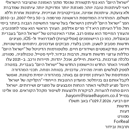
"ישראל היום" הוא גוף תקשורת שנוסד מתוך האמונה שהציבור הישראלי
ראוי לעיתונות טובה יותר, מאוזנת יותר ומדויקת יותר. עיתונות שמדברת
ולא צועקת. עיתונות אמינה, אובייקטיבית ועניינית. עיתונות אחרת וללא
תשלום. המהדורה המודפסת הראשונה פורסמה ב-30 ביולי 2007, וב-2010
הפך "ישראל היום" לעיתון הישראלי בעל שיעור החשיפה הגבוה ביותר בימי
חול. מו"ל העיתון היא ד"ר מרים אדלסון. העורך הראשי הוא עמר לחמנוביץ,
והעורך המייסד הוא עמוס רגב. אתרי האינטרנט של "ישראל היום" בעברית
ובאנגלית, כמו כן היישומונים (אפליקציות) לאנדרואיד ול-iOS, מציגים
חדשות מסביב לשעון, תוכן בלעדי, מבזקים ועדכונים, ניתוחים ופרשנויות,
וידיאו, פודקאסטים ושידורים חיים. פלטפורמות הדיגיטל של "ישראל היום"
כוללות ערוצי חדשות ודעות, תרבות ובידור, לייף סטייל, טכנולוגיה, ספורט,
כלכלה וצרכנות, בריאות, חיילים, אוכל, יהדות, תיירות ורכב. ב-2021 עלו
לאוויר האתר החדש והיישומון החדש של "ישראל היום" בעברית, במטרה
לספק לגולשים חוויה מהירה, עדכנית, בטוחה ונוחה. תכני המהדורה
המודפסת של העיתון זמינים גם באתר, במהדורה יומית מקוונת, ואפשר
לקבל אותם גם בניוזלטר. מועדון ההטבות הייחודי "הקליקה של ישראל
היום" מציע לגולשי האתר הנחות ומבצעים על מוצרים ושירותים. ישראל
היום פתוח להערות, לביקורת ולהצעות לשיפור מקהל הקוראים. פנו אלינו
במייל hayom@israelhayom.co.il.
יום רביעי, 29.7.2026
ט"ו באב תשפ"ו
חדשות
דעות
ספורט
ForReal
תרבות ובידור