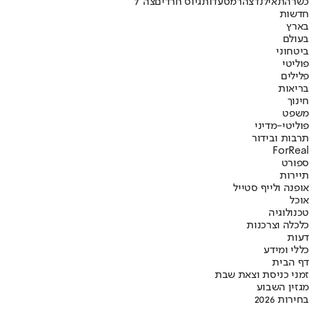
כשרה
תאילנד
צהר
מסעדות
גיוס חרדים
צה"ל
חדשות
בארץ
בעולם
ביטחוני
פוליטי
פלילים
בריאות
חינוך
משפט
פוליטי-מדיני
תרבות ובידור
ForReal
ספורט
תיירות
אופנה ולייף סטייל
אוכל
טכנולוגיה
כלכלה וצרכנות
דעות
כללי ומידע
דף הבית
זמני כניסת וצאת שבת
מגזין השבוע
בחירות 2026