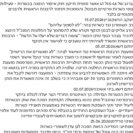
ברוב של 46 מול 41 אושר סופית תיקון חוק איסור הונאה בכשרות • פעילות
גופי כשרות פרטיים תבוטל, והסמכות תחזור לרבנות הראשית ולרבנים
מקומיים בלבד
יעקב הרשקוביץ
15.07.2026
רב השומרון נגד כשרות צהר: "לא לסמוך עליהם"
הרב אליקים לבנון תוקף וקורא שלא להסתמך על החלטות המנכ"ל היוצא
להכיר בצהר כגוף נותן הכשר: "עושה דברים שלא יעלו על הדעת" • הרבנות
הראשית ומשרד לשירותי דת טוענים כי לאישור אין תוקף
יותם דשא
03.07.2026
מועצת הרבנות הראשית נגד האישור לצהר: "לא מאשרים את הרישיון"
כשעה לאחר שנחשף לראשונה כי מערך כשרות צהר קיבל אישור רשמי
לפעול כגוף נותן הכשר תחת רגולציית הרבנות הראשית, מפרסמת מועצת
הרבנות הראשית החלטה חריגה, שלפיה לא התקיים בפניה דיון בנושא וכי
לא ניתנה לה האפשרות להביע את עמדתה • המועצה דורשת לקבל את
מלוא החומרים בתוך 30 יום ומבהירה כי בשלב זה אינה מאשרת את מתן
הרישיון לארגון
יותם דשא
,
ביני אשכנזי
02.07.2026
ביזת הכשרות הגדולה: כך האינטרס החרדי הצר יעלה לכולנו ביוקר
הרפורמה שהוביל מתן כהנא בממשלה הקודמת הפכה את שוק הכשרות
ליעיל יותר תוך העסקת משגיחי הכשרות באמצעות תאגידי כשרות
ייעודיים • אבל העסקנים החרדים בהובלת ש"ס מזהים הזדמנות לעוד אלפי
ג'ובים למקורבים ומבקשים להפוך את המשגיחים לעובדי מדינה
שוקי פרידמן
25.06.2026
מפתיע: המדינה הזאת הפכה לגן עדן לשומרי כשרות
פעם זה היה אוכל של טיסות ובתי חב״ד, היום מדובר במסעדות מעוצבות