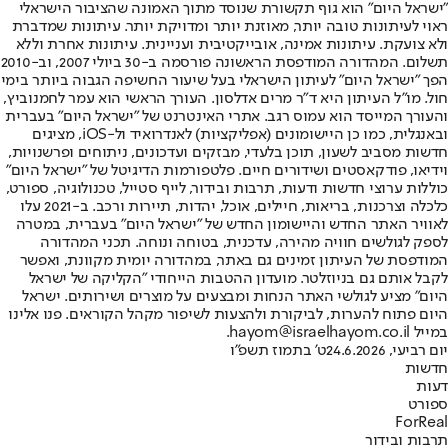
"ישראל היום" הוא גוף תקשורת שנוסד מתוך האמונה שהציבור הישראלי
ראוי לעיתונות טובה יותר, מאוזנת יותר ומדויקת יותר. עיתונות שמדברת
ולא צועקת. עיתונות אמינה, אובייקטיבית ועניינית. עיתונות אחרת וללא
תשלום. המהדורה המודפסת הראשונה פורסמה ב-30 ביולי 2007, וב-2010
הפך "ישראל היום" לעיתון הישראלי בעל שיעור החשיפה הגבוה ביותר בימי
חול. מו"ל העיתון היא ד"ר מרים אדלסון. העורך הראשי הוא עמר לחמנוביץ,
והעורך המייסד הוא עמוס רגב. אתרי האינטרנט של "ישראל היום" בעברית
ובאנגלית, כמו כן היישומונים (אפליקציות) לאנדרואיד ול-iOS, מציגים
חדשות מסביב לשעון, תוכן בלעדי, מבזקים ועדכונים, ניתוחים ופרשנויות,
וידיאו, פודקאסטים ושידורים חיים. פלטפורמות הדיגיטל של "ישראל היום"
כוללות ערוצי חדשות ודעות, תרבות ובידור, לייף סטייל, טכנולוגיה, ספורט,
כלכלה וצרכנות, בריאות, חיילים, אוכל, יהדות, תיירות ורכב. ב-2021 עלו
לאוויר האתר החדש והיישומון החדש של "ישראל היום" בעברית, במטרה
לספק לגולשים חוויה מהירה, עדכנית, בטוחה ונוחה. תכני המהדורה
המודפסת של העיתון זמינים גם באתר, במהדורה יומית מקוונת, ואפשר
לקבל אותם גם בניוזלטר. מועדון ההטבות הייחודי "הקליקה של ישראל
היום" מציע לגולשי האתר הנחות ומבצעים על מוצרים ושירותים. ישראל
היום פתוח להערות, לביקורת ולהצעות לשיפור מקהל הקוראים. פנו אלינו
במייל hayom@israelhayom.co.il.
יום רביעי, 24.6.2026
ט' בתמוז תשפ"ו
חדשות
דעות
ספורט
ForReal
תרבות ובידור