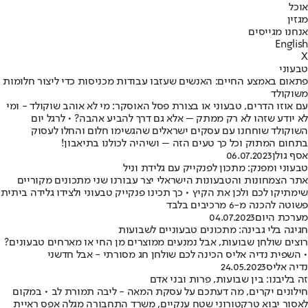
אוכל
מגזין
אנחנו מגייסים
English
X
טבעוני
פתאום באמצע החיים: האנשים שעזבו עבודות מכניסות כדי ליצור חלומות
משוקולד
עם אוזו הדרים, טבעוני או בצורת פסל האוסקר: מי לא אוהב שוקולד - ומי
לא יודע שזהו לא רק ממתק – אלא גם דרך להביע אהבה? • לרגל יום
השוקולד שוחחנו עם עסקים ישראלים שהגשימו חלום והחלו לעסוק
בתחום המתוק וכל כך טעים הזה – ושיהיה לכולנו בתיאבון!
אסף גולן
06.07.2023
טבעוני ומפנק: מתכון לפנקייק עם גלידת וניל
אתר הצמחונות והטבעונות הישראלי יצר עבורנו שני מתכונים מקוריים
שימתיקו לכם ולכן את הקיץ • כך תכינו פנקייק טבעוני ולצידו גלידה ביתית
פשוטה להכנה מ-6 מרכיבים בלבד
מערכת היום
04.07.2023
חגיגה בלי גבינה: מתכונים טבעוניים לשבועות
רוצים שולחן שבועות, אבל נמנעים ממוצרים מן החי או מארחים טבעונים?
• השפית נדיה אליס הכינה לכם שולחן חג מסורתי - אבל חדשני
נדיה אליס
24.05.2023
זה בליבנו: בין שבועות, פרות ובני אדם
חילונים יקרים, מה דעתכם על עסקת המאה - ליבה תמורת לב • במקום
לאסור יבוא טרקטורוני שטח ענקיים, משרד התחבורה מגלה אפס ראיית