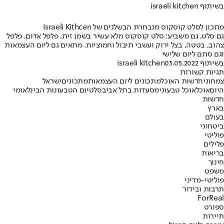
בשיתוף israeli kitchen
מתכון לסלט קוסקוס מנבחרת הבשלנים של Israeli Kithcen
גם סלט, גם משביע: סלט קוסקוס מלא עשיר בשמן זית, פלפל אדום, פלפל
צהוב, בטטה, בצל ירוק ועשבי תיבול וחמוציות. מתאים גם ליום העצמאות
וגם סתם ליום שלישי
בשיתוף israeli kitchen
03.05.2022
תגיות קשורות
צמחוני
חדשות האוכל
מתכונים ליום העצמאות
מתכונים
ישראל
היום
אוכל
אוכל טבעוני
מסעדות בתל אביב
סלט
יום הטבעונות הבינלאומי
חדשות
בארץ
בעולם
ביטחוני
פוליטי
פלילים
בריאות
חינוך
משפט
פוליטי-מדיני
תרבות ובידור
ForReal
ספורט
תיירות