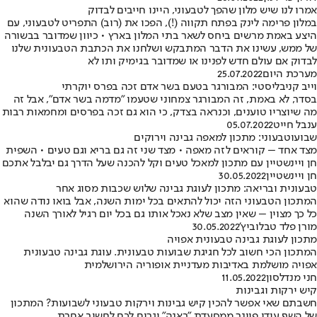
אמרו לנו שיש מלון שהפך לטבעוני, היינו חייבים לבדוק
במלון פרימה לינק בפתח תקווה (!), הפכו את (רוב) התפריט לטבעוני, עם
היצע באמת מרשים ביחס לשאר בתי המלון בארץ • כיוון שמדובר בבשורה
של ממש, עשינו את הדבר המתבקש ושלחנו את הכתבת הטבעונית שלנו
לבדוק אם עולם חדש לפנינו או שמדובר בגימיק ותו לא
מערכת היום
25.07.2022
וייב קניבליסטי: המבורגר בטעם בשר אדם זכה בפרס יוקרתי
בסדר, לא באמת, זה המבורגר צמחוני שטעמו "מדמה בשר אדם", אבל זה
מה שיוצריו טוענים, וכנראה בצדק, כי הוא גם זכה בפרסים ומחמאות רבות
ענבל חייט
05.07.2022
שבועוטבעוני: מתכון למאפה גבינה וירוקים
מצד אחד – קוראים לזה מאפה • מצד שני זה גם בריא וגם טעים • השפית
חן ויינשטיין עם מתכון למאכל טעים וקל להכנה שעל הדרך גם יבלבל אתכם
חן ויינשטיין
30.05.2022
טבעונית ובריאה: מתכון לעוגת גבינה שלוש שכבות מסוג אחר
המתכון הטבעוני הזה יכול להתאים בכל ימות השנה, אבל בואו נודה שהוא
כל כך מצוין – שאין מצב שלא נאכל אותו גם בכל יום רגיל לאורך השנה
מורן פלד טבלוביץ’
30.05.2022
מתכון לעוגת גבינה טבעונית אפויה
המתכון הכי חשוב לכל חגיגת שבועות טבעונית. עוגת גבינה טבעונית
אפויה מושלמת באדיבות מעדניית אופוריה הירושלמית
חני מנדלסון
11.05.2022
קיש ירקות וגבינות
חשבתם שאי אפשר להכין קיש גבינות וירקות טבעוני לשבועות? המתכון
של השף עידו פיינר ממסעדת "באנה" יגרום לכם לחשוב אחרת