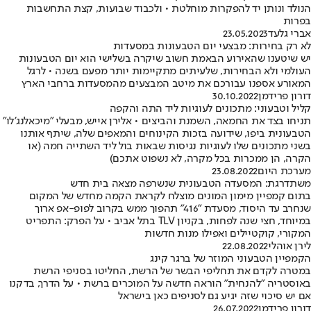
הנולד ונותן יד להפקרות מוחלטת • ולכבוד שבועות, קצת התחשבות
בפרות
אברי גלעד
23.05.2023
לא רק בחירות: מבצעי יום הטבעונות במסעדות
יש שיטענו שהאירוע הבאמת חשוב שיקרה בשלישי הוא יום הטבעונות
העולמי ולא הבחירות, שלעיתים מתקיימות יותר מפעם בשנה • לרגל
המאורע אספנו עבורכם את מיטב המבצעים מהמסעדות ברחבי הארץ
דורון פרידמן
30.10.2022
קליל וטבעוני: מתכונים לעוגיות ליד התה והקפה
תניחו בצד את החמאה, השמנת והביצים • אלירן אייש, מבעלי "מיכאלנג'לו"
הטבעונית ביפו, שידועה בזכות הקינוחים והמאפים שלה, שיתף אותנו
בשני מתכונים שלו לעוגיות נגיסות שבאות בול ליד השתייה חמה (או
הקרה, הן ממכרות בכל מקרה, לא נשפוט אתכם)
מערכת היום
23.08.2022
משתדרגת: המסעדה הטבעונית שנשרפה מצאה בית חדש
בתום קמפיין מימון המונים מוצלח לקראת הקמה מחדש של המקום
שנחרב עד היסוד, מסעדת "416" תהפוך ממש בקרוב לפופ-אפ ארוך
במיוחד, חצי שנה לפחות, בקניון TLV בתל אביב • על הפרק: התפריט
המקורי, קוקטיילים ואפילו מנות חדשות
לירן אוהלי
22.08.2022
הקמפיין הטבעוני המוזר של ברגר קינג
במטרה לקדם את תחליפי הבשר של הרשת, החליטו בסניפי הרשת
באוסטריה "להנחית" הוראה חדשה על המוכרים ברשת • על הדרך, בדקנו
אם יש סיכוי שזה יגיע גם לסניפים כאן בישראל
דורון פרידמן
26.07.2022