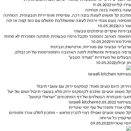
עידו קליינר
11.05.2022
עוגה בחושה בננה וטחינה
מתכון קל ופשוט לעוגת בננה רכה, עסיסית ואוורירית וטבעונית. הטחינה
מוסיפה טעם אגוזי ורכות לעוגה שמשתלבת מושלם עם כוס קפה או תה
אור כהן
10.05.2022
גביניות שקדים וצימוקים טבעוני
המאפה האהוב והממכר מקבל גרסה טבעונית מתוקה וממכרת לא פחות
מיכל מזרחי
10.05.2022
ארנצ'יני טבעוני עם פטריות, ארטישוק וגבינות
גרסה טבעונית ומושלמת למנה האהובה והמפורסמת של חן זבולון,
הבעלים של מעדניית "מעדני הטבע"
חן זבולון
10.05.2022
בשיתוף israeli kitchen
הירוק היום טעים מאוד: קוסקוס ירוק עם עשבי תיבול
קל, פשוט וטעים: מתכון לקוסקוס ירוק מלא בעשבי תיבול ושום של יעל
דאבי מנבחרת הבשלנים של דף המתכונים "ישראלי קיטשן"
בשיתוף israeli kitchen
10.05.2022
סלט אורז ותפוז של שף יוסי שטרית
קל, פשוט וטעים ואפילו רצוי להכין מראש - מתכון לסלט אורז ותפוזים
שיקפיץ כל ארוחה
יוסי שטרית
09.05.2022