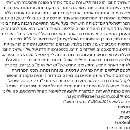
"ישראל היום" הוא גוף תקשורת שנוסד מתוך האמונה שהציבור הישראלי
ראוי לעיתונות טובה יותר, מאוזנת יותר ומדויקת יותר. עיתונות שמדברת
ולא צועקת. עיתונות אמינה, אובייקטיבית ועניינית. עיתונות אחרת וללא
תשלום. המהדורה המודפסת הראשונה פורסמה ב-30 ביולי 2007, וב-2010
הפך "ישראל היום" לעיתון הישראלי בעל שיעור החשיפה הגבוה ביותר בימי
חול. מו"ל העיתון היא ד"ר מרים אדלסון. העורך הראשי הוא עמר לחמנוביץ,
והעורך המייסד הוא עמוס רגב. אתרי האינטרנט של "ישראל היום" בעברית
ובאנגלית, כמו כן היישומונים (אפליקציות) לאנדרואיד ול-iOS, מציגים
חדשות מסביב לשעון, תוכן בלעדי, מבזקים ועדכונים, ניתוחים ופרשנויות,
וידיאו, פודקאסטים ושידורים חיים. פלטפורמות הדיגיטל של "ישראל היום"
כוללות ערוצי חדשות ודעות, תרבות ובידור, לייף סטייל, טכנולוגיה, ספורט,
כלכלה וצרכנות, בריאות, חיילים, אוכל, יהדות, תיירות ורכב. ב-2021 עלו
לאוויר האתר החדש והיישומון החדש של "ישראל היום" בעברית, במטרה
לספק לגולשים חוויה מהירה, עדכנית, בטוחה ונוחה. תכני המהדורה
המודפסת של העיתון זמינים גם באתר, במהדורה יומית מקוונת, ואפשר
לקבל אותם גם בניוזלטר. מועדון ההטבות הייחודי "הקליקה של ישראל
היום" מציע לגולשי האתר הנחות ומבצעים על מוצרים ושירותים. ישראל
היום פתוח להערות, לביקורת ולהצעות לשיפור מקהל הקוראים. פנו אלינו
במייל hayom@israelhayom.co.il.
יום שלישי, 30.6.2026
ט"ו בתמוז תשפ"ו
חדשות
דעות
ספורט
ForReal
תרבות ובידור