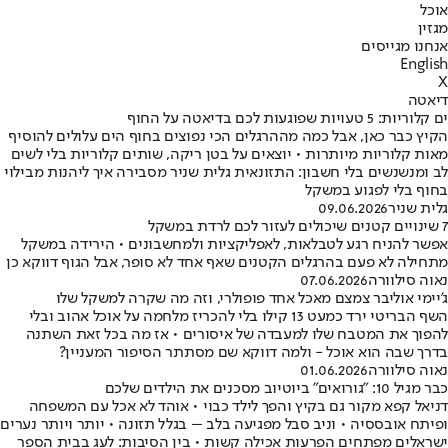
אוכל
מגזין
אנחנו מגייסים
English
X
דיאטה
ים קלוריות: 5 טעויות שפוגעות לכם בדיאטה על החוף
הקיץ כבר כאן, אבל כמה מההרגלים הכי נפוצים בחוף הים עלולים להוסיף
מאות קלוריות מיותרות • יוצאים על בטן ריקה, שותים קלוריות בלי לשים
לב ומנשנשים בלי חשבון: התזונאית גלית שניר מסבירה איך ליהנות מבילוי
בחוף בלי לפגוע במשקל
גלית שניר
09.06.2026
7 שינויים קטנים שיכולים לעזור לכם לרדת במשקל
אפשר להניח רגע לטבלאות, לאפליקציות ולמחשבונים • הירידה במשקל
מתחילה לא פעם בהרגלים הקטנים שאף אחד לא סופר, אבל הגוף דווקא כן
נאוה סילוורה
07.06.2026
ג'יימי אוליבר צמצם מאכל אחד פופולרי, וזה מה שקרה למשקל שלו
השף הבריטי ירד כמעט 13 קילו בלי להכריז מלחמה על אוכל אהוב ובלי
להפוך את המטבח שלו למעבדה של איסורים • אז מה בכל זאת השתנה
בדרך שבה הוא אוכל - ולמה דווקא שם מסתתר הסיפור המעניין?
נאוה סילוורה
01.06.2026
כבר מגיל 10: "גורואים" ביוטיוב מסכנים את הילדים שלכם
דניאל קפא מקור גם בקיץ והפך לילד כבוי • אוהד לא אכל עם המשפחה
ופיתח אובססיה • וניב סבל מפגיעה בלב – בגלל תזונה • יותר ויותר נערים
ישראלים מפתחים הפרעות אכילה קשות • בין הסיבות: לעג בבית הספר