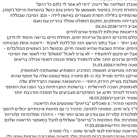
אובדן השליטה של ריטה: "רמי לא אמר לי כלום כל היום"
הזמרת נזכרה בסיפור משעשע על ניסיון צום כושל בהשראת מייקל ג'קסון,
שהסתיים בזלילה חסרת מעצורים באישון לילה • וגם: הסיבה שבגללה
הבריחה ממתקים, ומקום המפלט שנולד בהריון עם נועם
אביב דרורי
06.04.2026
5 דיאטות שיכולות להוסיף שנים לחיים
כולם מדברים היום על אריכות ימים, תוחלת חיים בריאה והסוד להזדקן
טוב יותר - אבל בתוך הרעש הזה קל ללכת לאיבוד • דיאטה אחת מבטיחה
ניסים, אחרת נשבעת שהיא משנה חיים, ובפועל רוב האנשים מבולבלים •
אבל יש מקום להתעודד - לא צריך לאכול "מושלם" כדי לשפר את הסיכוי
לחיים ארוכים יותר, אלא להתמיד באחד מכמה דפוסי אכילה בריאים
נאוה סילוורה
31.03.2026
מרתה סטיוארט חושפת: המרכיב המפתיע שמשתווה לאוזמפיק
אייקון הלייף סטייל בת ה-83 סיפרה בפודקאסט שלה על תוסף שהיא
משלבת בשייק הירוק היומי – וההשוואה שעשה הקרדיולוג שלה
לאוזמפיק הפכה לוויראלית • ברשתות החברתיות כבר הפכו את התוסף
הוורוד לטרנד חדש, אך המחקרים מצביעים על תמונה מורכבת יותר
אופיר רבינוביץ'
18.03.2026
תזונאי מזהיר: 6 מאכלים “בריאים” שמטעים את הדיאטה
ד"ר צ'אי מינג, מומחה לתזונה, מזהיר כי גם מזונות איכותיים יכולים להפוך
למלכודת קלורית אם צורכים מהם יותר מדי • היזהרו ממלכודות קלוריות
נסתרות: אלו המזונות ה“בריאים” שעלולים לחבל במאמצי הדיאטה שלכם
סוכנויות הידיעות
17.03.2026
הדיאטה שגורמת לגוף לשרוף שומן - בלי ספורט
חוקרי אוניברסיטת דרום דנמרק גילו: דיאטה שמגבירה שריפת שומן בלי