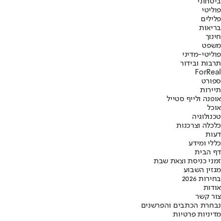
ביטחוני
פוליטי
פלילים
בריאות
חינוך
משפט
פוליטי-מדיני
תרבות ובידור
ForReal
ספורט
תיירות
אופנה ולייף סטייל
אוכל
טכנולוגיה
כלכלה וצרכנות
דעות
כללי ומידע
דף הבית
זמני כניסת וצאת שבת
מגזין השבוע
בחירות 2026
אודות
צור קשר
נבחרת הכתבים והפרשנים
מדיניות פרטיות