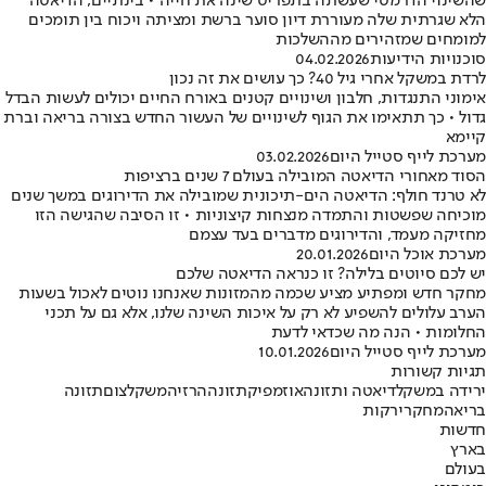
שהשינוי הדרמטי שעשתה בתפריט שינה את חייה • בינתיים, הדיאטה
הלא שגרתית שלה מעוררת דיון סוער ברשת ומציתה ויכוח בין תומכים
למומחים שמזהירים מההשלכות
סוכנויות הידיעות
04.02.2026
לרדת במשקל אחרי גיל 40? כך עושים את זה נכון
אימוני התנגדות, חלבון ושינויים קטנים באורח החיים יכולים לעשות הבדל
גדול • כך תתאימו את הגוף לשינויים של העשור החדש בצורה בריאה וברת
קיימא
מערכת לייף סטייל היום
03.02.2026
הסוד מאחורי הדיאטה המובילה בעולם 7 שנים ברציפות
לא טרנד חולף: הדיאטה הים-תיכונית שמובילה את הדירוגים במשך שנים
מוכיחה שפשטות והתמדה מנצחות קיצוניות • זו הסיבה שהגישה הזו
מחזיקה מעמד, והדירוגים מדברים בעד עצמם
מערכת אוכל היום
20.01.2026
יש לכם סיוטים בלילה? זו כנראה הדיאטה שלכם
מחקר חדש ומפתיע מציע שכמה מהמזונות שאנחנו נוטים לאכול בשעות
הערב עלולים להשפיע לא רק על איכות השינה שלנו, אלא גם על תכני
החלומות • הנה מה שכדאי לדעת
מערכת לייף סטייל היום
10.01.2026
תגיות קשורות
ירידה במשקל
דיאטה ותזונה
אוזמפיק
תזונה
הרזיה
משקל
צום
תזונה
בריאה
מחקר
ירקות
חדשות
בארץ
בעולם