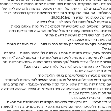
ספורט • לפי החוקרים, הפחתת שתי חומצות אמינו הנפוצות בחלבון מהחי
גרמה לעכברים לשרוף יותר קלוריות • האפקט השתווה לחשיפה לקור של
5 מעלות • עם זאת, החוקרים מזהירים: הממצאים נבדקו בעכברים בלבד
מערכת טכנולוגיה ומדע היום
28.02.2026
6 טריקים לאכול פחות בלי לשים לב – ובלי דיאטה
צעדים יומיומיים ופשוטים שיעזרו לכם לאכול רק כמה שאתם באמת
צריכים, בלי תחושת קיפוח • מגודל הצלחת וההגשה ועד בדיקת רמת
הרעב: הנה שש דרכים מעשיות ליישם את זה
סוכנויות הידיעות
26.02.2026
ויקטוריה בקהאם אוכלת רק את זה כבר 25 שנה – אבל האם זה באמת
בריא?
כוכבת אחת, שגרה תזונתית אחת ו-25 שנה בלי כמעט סטיות – למה זה
עובד לה, ואיפה זה מתחיל להיסדק אצל אחרים? • במקום לשאול "איך היא
עושה את זה?", עדיף לשאול "איך עושים גרסה שפויה שמתאימה ליום-יום
שלנו?" • מה אנחנו יכולים (ומה לא) ללמוד מגברת בקהאם?
נאוה סילוורה
16.02.2026
אוזמפיק טבעי? המאכל שנלחם בנזקי הג'אנק פוד
מחקר חדש מברזיל מצביע על מנגנון טבעי שעשוי לסייע למוח להתמודד
עם נזקי תזונה עתירת שומן, סוכר ומזון אולטרה-מעובד • החוקרים בחנו
כיצד רכיבים צמחיים משפיעים על ציר המעי-מוח, ומצאו השפעה מפתיעה
על ויסות רעב ודלקת עצבית
אופיר רבינוביץ'
08.02.2026
37 ק״ג נעלמו – בלי ירק אחד: הדיאטה הקיצונית שמטלטלת את הרשת
מה שהתחיל כניסוי אישי הסתיים בתוצאה קיצונית: מרים בת ה-31 טוענת