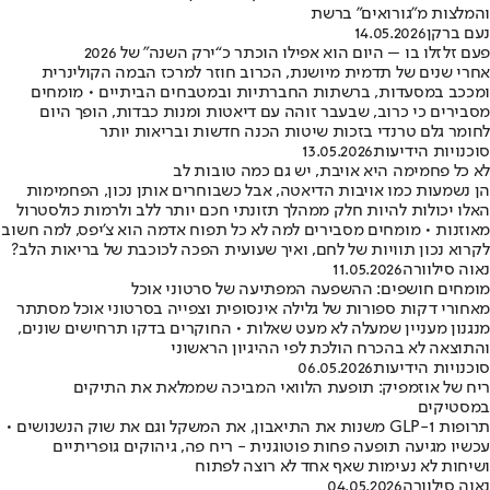
והמלצות מ"גורואים" ברשת
נעם ברקן
14.05.2026
פעם זלזלו בו – היום הוא אפילו הוכתר כ“ירק השנה” של 2026
אחרי שנים של תדמית מיושנת, הכרוב חוזר למרכז הבמה הקולינרית
ומככב במסעדות, ברשתות החברתיות ובמטבחים הביתיים • מומחים
מסבירים כי כרוב, שבעבר זוהה עם דיאטות ומנות כבדות, הופך היום
לחומר גלם טרנדי בזכות שיטות הכנה חדשות ובריאות יותר
סוכנויות הידיעות
13.05.2026
לא כל פחמימה היא אויבת, יש גם כמה טובות לב
הן נשמעות כמו אויבות הדיאטה, אבל כשבוחרים אותן נכון, הפחמימות
האלו יכולות להיות חלק ממהלך תזונתי חכם יותר ללב ולרמות כולסטרול
מאוזנות • מומחים מסבירים למה לא כל תפוח אדמה הוא צ’יפס, למה חשוב
לקרוא נכון תוויות של לחם, ואיך שעועית הפכה לכוכבת של בריאות הלב?
נאוה סילוורה
11.05.2026
מומחים חושפים: ההשפעה המפתיעה של סרטוני אוכל
מאחורי דקות ספורות של גלילה אינסופית וצפייה בסרטוני אוכל מסתתר
מנגנון מעניין שמעלה לא מעט שאלות • החוקרים בדקו תרחישים שונים,
והתוצאה לא בהכרח הולכת לפי ההיגיון הראשוני
סוכנויות הידיעות
06.05.2026
ריח של אוזמפיק: תופעת הלוואי המביכה שממלאת את התיקים
במסטיקים
תרופות GLP-1 משנות את התיאבון, את המשקל וגם את שוק הנשנושים •
עכשיו מגיעה תופעה פחות פוטוגנית - ריח פה, גיהוקים גופריתיים
ושיחות לא נעימות שאף אחד לא רוצה לפתוח
נאוה סילוורה
04.05.2026