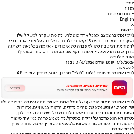
אוכל
מגזין
אנחנו מגייסים
English
X
בריאות
ג'יימי אוליבר צמצם מאכל אחד פופולרי, וזה מה שקרה למשקל שלו
השף הבריטי ירד כמעט 13 קילו בלי להכריז מלחמה על אוכל אהוב ובלי
להפוך את המטבח שלו למעבדה של איסורים • אז מה בכל זאת השתנה
בדרך שבה הוא אוכל - ולמה דווקא שם מסתתר הסיפור המעניין?
נאוה סילוורה
1/6/2026, 13:19
,עודכן
1/6/2026, 13:19
0
השמעה
ג'יימי אוליבר ורעייתו ג'ולייט "ג'ולס" נורטון, 2016, לונדון. צילום: AP
ג'יימי אוליבר תמיד היה שף של אוכל שמח. לא של חסה עצובה בקופסה ולא
של תפריטי עונש, אלא של סירים גדולים, ירקות צבעוניים, ארוחות
משפחתיות ומנות שנראות כאילו נולדו בשביל שישי בצהריים. לכן,
כשדווקא הוא מדבר על ירידה במשקל, זה נשמע פחות כמו עוד סיפור
דיאטה ויותר כמו תזכורת פשוטה:
לפעמים לא צריך לאכול פחות, צריך
לאכול אחרת.