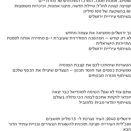
שופינג, אמנות ואוכל: המרכז המתחדש של מזרח י-ם
קפיצה קטנה לחו"ל: טיילת חדשה, מיצגי אמנות, וכיכרות משופצות
בהשקעה של 100 מיליון ₪
בשיתוף עיריית ירושלים
כך ירושלים ממציאה את עצמה מחדש
לא רק קודש – המהפכה המודרנית שעוברת י-ם מחזירה אותה לפסגת
התיירות הישראלית
בשיתוף עיריית ירושלים
הטעויות שיחתכו לכם את קצבת הפנסיה
ממשיכת כספים ועד חוסר תכנון – הצעדים שיצילו את הכסף שלכם
בשיתוף מנורה מבטחים
אתם עוד לא שם? הטיסה למונדיאל כבר יצאה
יונדאי לוקחת אתכם לבמה הכי גדולה בעולם
בשיתוף יונדאי מבית כלמוביל
ירושלים 2040: העיר נערכת ל- 1.5 מליון תושבים
מנכ"לית העירייה מציגה תוכנית להשארת הצעירים ובניית עתיד הדור
הבא