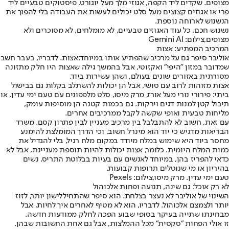
מצופים. שקדים ליד הקפה, אגוזי מלך מעל יוגורט, פיסטוקים טבעיים ליד
פרי או אגוזים קצוצים מעל סלט יכולים לעשות את העבודה בלי להפוך את
הנשנוש לארוחה נוספת.
נשנוש חכם, כל עוד האגוזים טבעיים, לא מומלחים, לא מסוכרים ולא
מצופים,צילום: Gemini AI
המרכיב המפתיע: אצות
אוליבר סיפר גם על מרכיב שהפתיע אותו במיוחד:
אצות
. לדבריו, בעבר חשב
שמדובר במזון "היפי" ואקזוטי, אבל בהמשך גילה שאצות היו חלק מתזונה
מסורתית באזורים שונים בעולם, ושהן עשירות ביוד.
אצות מזוהות לרוב עם סושי, אבל הן יכולות להשתלב בקלות גם בבישול
ביתי: פירורי נורי מעל אורז, מרק מיסו, סלט מלפפונים עם טעם ימי עדין, או
תיבול קטן למנות דגים וירקות. גם בכמות קטנה הן מוסיפות עומק,
מליחות טבעית ואופי שקשה לקבל ממרכיבים אחרים.
עם זאת, חשוב לא להתבלבל בין מרכיב מעניין לבין פתרון קסם. משרד
הבריאות מדגיש כי יוד הוא מינרל חשוב, וכי הדרך המומלצת להימנע
מחסר ביוד היא שימוש במלח מיודד במקום מלח רגיל, בלי להגדיל את
כמות המלח היומית. כלומר, אצות יכולות להיות תוספת מעניינת, אבל לא
כדאי להפריז בהן, במיוחד לאנשים עם בעיות בבלוטת התריס, נשים
בהיריון או מי שנוטלים תרופות קבועות.
טעם ימי עדין. מרק מיסו,צילום: Pexels
לא רק אוכל: גם שינה, תנועה ופחות אלכוהול
השינוי של אוליבר לא נעצר בצלחת. הוא סיפר שהתחיל
לישון יותר, לזוז
יותר ולצמצם אלכוהול
. לדבריו, הוא לא מטיף לאחרים איך לחיות, אבל
מבחינתו שתייה בעיקר בסופי שבוע הפכה לחלק ממודעות חדשה.
זו אולי הפחות "סקסית" מכל ההמלצות, אבל גם אחת החשובות שבהן.