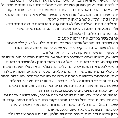
השף ומגיש הטלוויזיה הבריטי סיפר בשנים האחרונות כי ירד בכ-12.7
קילוגרם. אבל באופן מעניין הוא לא תיאר מהלך דרמטי או וויתור מוחלט על
אוכל אהוב, הוא תיאר שינוי הרבה יותר יומיומי: פחות בשר, יותר ירקות,
יותר שינה ויותר תנועה. "הורדתי את הבשר, העליתי את הירקות, ישנתי
יותר וזזתי יותר", סיפר בראיון ל"רדיו טיימס".
במילים אחרות, הצלחת שלו לא התרוקנה. היא פשוט קיבלה סידור חדש.
צלחת צבעונית יותר, הרגלים חכמים יותר. הסוד, כמו תמיד, נמצא
בפרופורציות,צילום: ChatGPT
פחות בשר במרכז, יותר ירקות מסביב
מה שבולט בסיפור של אוליבר הוא לא ויתור מוחלט על בשר, אלא צמצום.
הוא לא עשה שום דבר קיצוני - היא שינה פרופורציות: הבשר הודח
מתפקידו הראשי, והירקות זכו ליותר זמן צלחת.
למעשה, השינוי שתיאר אוליבר מתיישב עם עקרונות התזונה הים תיכונית
שמקדם משרד הבריאות בישראל. על פי קשת המזון של משרד הבריאות,
מומלץ לבסס את התפריט היומי על מזונות גולמיים או כאלה שעברו עיבוד
מינימלי, בהם ירקות, פירות, דגנים מלאים, קטניות, אגוזים ושמן זית. לצד
זאת, ההמלצות מדגישות הפחתה בצריכת מזונות אולטרה-מעובדים ובשר
מעובד, וכן צריכה מתונה של בשר בקר - עד 300 גרם בשבוע. במילים
פשוטות: פחות מוצרים כבדים ומעובדים במרכז הצלחת, יותר רכיבים
טריים, מגוונים ומשביעים שסביבם נבנית הארוחה.
בפועל, זה אומר שלא חייבים לוותר על מנה אהובה, אלא לחשוב אחרת על
הצלחת: פחות נתח גדול במרכז, יותר ירקות בתנור, סלטים חמים, קטניות,
עשבי תיבול, דגנים מלאים ושמן זית. ארוחה כזאת עדיין יכולה להיות
משביעה, צבעונית, מלאת טעם ומאוזנת יותר.
מרק עדשים וקטניות. קערה חמה של חלבון, סיבים ונחמה,צילום: יח"צ