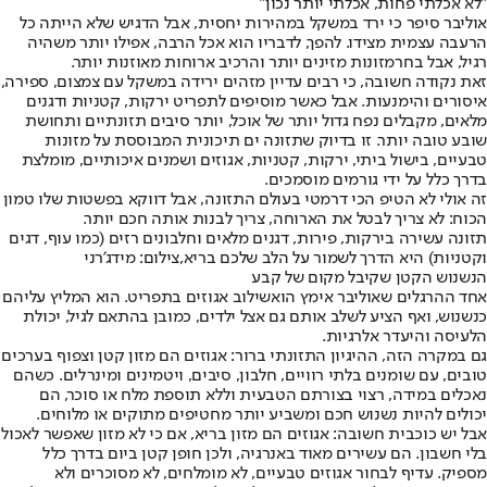
"לא אכלתי פחות, אכלתי יותר נכון"
אוליבר סיפר כי ירד במשקל במהירות יחסית, אבל הדגיש שלא הייתה כל
הרעבה עצמית מצידו. להפך, לדבריו הוא אכל הרבה, אפילו יותר משהיה
רגיל, אבל בחר
מזונות מזינים יותר והרכיב ארוחות מאוזנות יותר.
זאת נקודה חשובה, כי רבים עדיין מזהים ירידה במשקל עם צמצום, ספירה,
איסורים והימנעות. אבל כאשר מוסיפים לתפריט ירקות, קטניות ודגנים
מלאים, מקבלים נפח גדול יותר של אוכל, יותר סיבים תזונתיים ותחושת
שובע טובה יותר. זו בדיוק שתזונה ים תיכונית המבוססת על מזונות
טבעיים, בישול ביתי, ירקות, קטניות, אגוזים ושמנים איכותיים, מומלצת
בדרך כלל על ידי גורמים מוסמכים.
זה אולי לא הטיפ הכי דרמטי בעולם התזונה, אבל דווקא בפשטות שלו טמון
הכוח: לא צריך לבטל את הארוחה, צריך לבנות אותה חכם יותר.
תזונה עשירה בירקות, פירות, דגנים מלאים וחלבונים רזים (כמו עוף, דגים
וקטניות) היא הדרך לשמור על הלב שלכם בריא,צילום: מידג'רני
הנשנוש הקטן שקיבל מקום של קבע
אחד ההרגלים שאוליבר אימץ הוא
שילוב אגוזים בתפריט
. הוא המליץ עליהם
כנשנוש, ואף הציע לשלב אותם גם אצל ילדים, כמובן בהתאם לגיל, יכולת
הלעיסה והיעדר אלרגיות.
גם במקרה הזה, ההיגיון התזונתי ברור: אגוזים הם מזון קטן וצפוף בערכים
טובים, עם שומנים בלתי רוויים, חלבון, סיבים, ויטמינים ומינרלים. כשהם
נאכלים במידה, רצוי בצורתם הטבעית וללא תוספת מלח או סוכר, הם
יכולים להיות נשנוש חכם ומשביע יותר מחטיפים מתוקים או מלוחים.
אבל יש כוכבית חשובה: אגוזים הם מזון בריא, אם כי לא מזון שאפשר לאכול
בלי חשבון. הם עשירים מאוד באנרגיה, ולכן חופן קטן ביום בדרך כלל
מספיק. עדיף לבחור אגוזים טבעיים, לא מומלחים, לא מסוכרים ולא