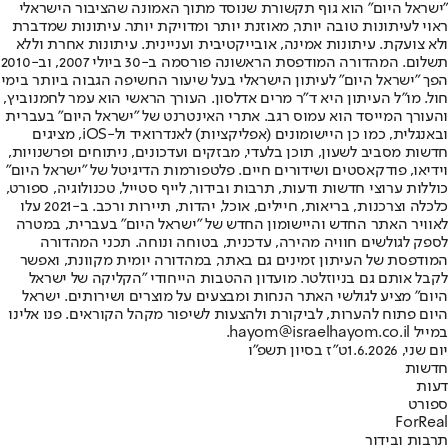
"ישראל היום" הוא גוף תקשורת שנוסד מתוך האמונה שהציבור הישראלי
ראוי לעיתונות טובה יותר, מאוזנת יותר ומדויקת יותר. עיתונות שמדברת
ולא צועקת. עיתונות אמינה, אובייקטיבית ועניינית. עיתונות אחרת וללא
תשלום. המהדורה המודפסת הראשונה פורסמה ב-30 ביולי 2007, וב-2010
הפך "ישראל היום" לעיתון הישראלי בעל שיעור החשיפה הגבוה ביותר בימי
חול. מו"ל העיתון היא ד"ר מרים אדלסון. העורך הראשי הוא עמר לחמנוביץ,
והעורך המייסד הוא עמוס רגב. אתרי האינטרנט של "ישראל היום" בעברית
ובאנגלית, כמו כן היישומונים (אפליקציות) לאנדרואיד ול-iOS, מציגים
חדשות מסביב לשעון, תוכן בלעדי, מבזקים ועדכונים, ניתוחים ופרשנויות,
וידיאו, פודקאסטים ושידורים חיים. פלטפורמות הדיגיטל של "ישראל היום"
כוללות ערוצי חדשות ודעות, תרבות ובידור, לייף סטייל, טכנולוגיה, ספורט,
כלכלה וצרכנות, בריאות, חיילים, אוכל, יהדות, תיירות ורכב. ב-2021 עלו
לאוויר האתר החדש והיישומון החדש של "ישראל היום" בעברית, במטרה
לספק לגולשים חוויה מהירה, עדכנית, בטוחה ונוחה. תכני המהדורה
המודפסת של העיתון זמינים גם באתר, במהדורה יומית מקוונת, ואפשר
לקבל אותם גם בניוזלטר. מועדון ההטבות הייחודי "הקליקה של ישראל
היום" מציע לגולשי האתר הנחות ומבצעים על מוצרים ושירותים. ישראל
היום פתוח להערות, לביקורת ולהצעות לשיפור מקהל הקוראים. פנו אלינו
במייל hayom@israelhayom.co.il.
יום שני, 1.6.2026
ט"ז בסיון תשפ"ו
חדשות
דעות
ספורט
ForReal
תרבות ובידור