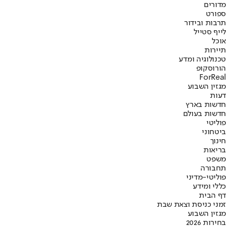
מדורים
ספורט
תרבות ובידור
לייף סטייל
אוכל
תיירות
טכנולוגיה ומדע
הורוסקופ
ForReal
מגזין השבוע
דעות
חדשות בארץ
חדשות בעולם
פוליטי
ביטחוני
חינוך
בריאות
משפט
תחבורה
פוליטי-מדיני
כללי ומידע
דף הבית
זמני כניסת וצאת שבת
מגזין השבוע
בחירות 2026