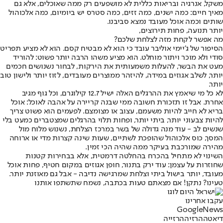
משקל, אנרגיה ובריאות כללית לא מושפעים רק ממה שאוכלים, אלא גם
מאיך חיים: כמה ישנים, כמה זזים, כמה סטרס יש ביומיום, כמה אלכוהול
שותים וכמה אוכל מעובד נמצא סביבנו.
יותר תנועה, פחות תירוצים,
מה אפשר לקחת מזה לצלחת שלכם?
הסיפור של ג'יימי אוליבר עובד כי הוא לא מבטיח קסם. הוא לא מציע תפריט
סודי ולא מוכר ויתור מוחלט. הוא מציע משהו הרבה יותר פשוט: להוריד
מעט את הבשר, להעלות משמעותית את הירקות, לבחור נשנושים חכמים
יותר, לשלב אגוזים במידה, להיזהר ממוצרים מעובדים, לזוז יותר ולישון טוב
יותר.
לא כל מי שיאמץ את ההרגלים האלה ישיל 12.7 קילוגרם, וכל גוף מגיב
אחרת. אבל זו תזכורת חשובה ממי שבנה קריירה על אהבה לאוכל: אוכל
בריא לא חייב להיות משעמם, עצוב או מצומצם. לפעמים הוא פשוט צריך
להיות צבעוני יותר, ביתי יותר, ופחות תלוי בהרגלים שמצטברים כמעט בלי
שנשים לב - עוד מנה גדולה של בשר במרכז הצלחת, נשנוש מלוח מול
המסך, כוס אלכוהול שהופכת לשתיים, שעות שינה קצרות מדי או ארוחה
מהירה שמורכבת בעיקר ממה שהיה הכי זמין.
השינוי לא מתחיל בהכרח בהחלטה דרמטית, אלא בבחירות קטנות
שחוזרות על עצמן: עוד ירק בתנור, חופן אגוזים במקום חטיף, פחות אוכל
מעובד, יותר בישול ביתי וצלחת שמרגישה נדיבה - אבל גם מאוזנת יותר.
טעינו? נתקן! אם מצאתם טעות בכתבה, נשמח שתשתפו אותנו
עקבו אחרינו
G
o
o
g
l
e
News
דיאטה
הרזיה
הרזייה