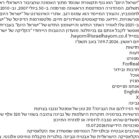
"ישראל היום" הוא גוף תקשורת שנוסד מתוך האמונה שהציבור הישראלי ראוי 
ת
ופרשנויות, וידיאו, פודקאסטים ושידורים חיים. פלטפורמות הדיגיטל של "ישרא
ב-2021 עלו לאוויר האתר החדש והיישומון החדש של "ישראל היום" בע
ואפשר לקבל אותם גם בניוזלטר. מועדון ההטבות הייחודי "הקליקה של ישרא
במייל hayom@israelhayom.co.il.
יום ראשון, 19.7.2026
ה' באב תשפ"ו
חדשות
דעות
ספורט
ForReal
תרבות ובידור
אוכל
מגזין
אנחנו מגייסים
English
X
גבינה
מי הזיז להם את הגבינה? 20 טון של אמנטל נגנבו בצרפת
הרשויות ב
חושדים שהיא נגנבה לרוסיה או למזרח התיכון
סוכנויות הידיעות
15.07.2026
אוהבים אבטיח ובולגרית? הטוויסט שמשדרג את הקלאסיקה
הקלאסיקה הישראלית של אבטיח וגבינה בולגרית מקבלת טוויסט אלגנטי, צבעו