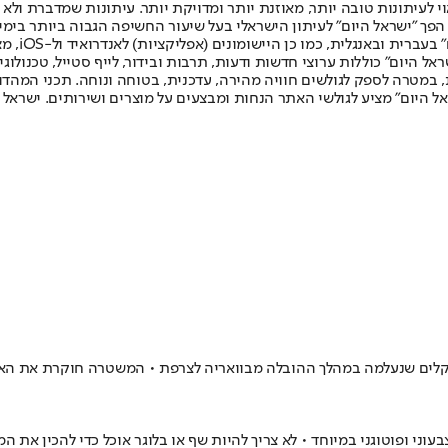
לעיתונות טובה יותר, מאוזנת יותר ומדויקת יותר. עיתונות שמדברת ולא צ
שלום. המהדורה המודפסת הראשונה פורסמה ב-30 ביולי 2007, וב-2010 הפך "ישראל היום" לעיתון הישראלי בעל שי
לחמנוביץ,
ל היום" כוללות ערוצי חדשות ודעות, תרבות ובידור, לייף סטייל, טכנולוגיה
ברית, במטרה לספק לגולשים חוויה מהירה, עדכנית, בטוחה ונוחה. תכני המה
ל היום" מציע לגולשי האתר הנחות ומבצעים על מוצרים ושירותים. ישראל 
גרמניה חוקרות היעלמות של גבינה צהובה בשווי של 320 אלף שקלים שנעלמה במהלך ההובלה מבוואריה
ני ופוטוגני במיוחד • לא צריך להיות שף או בלוגר אוכל כדי להכין את המ