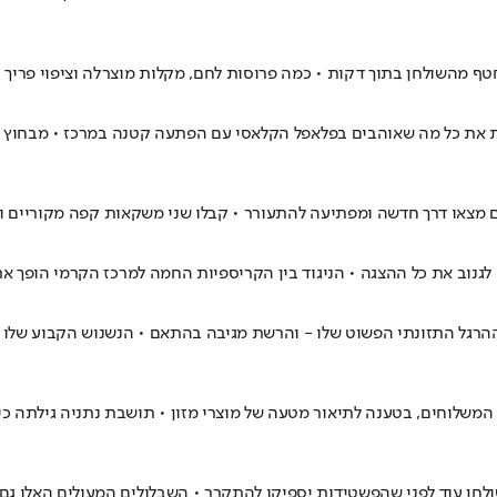
שנחטף מהשולחן בתוך דקות • כמה פרוסות לחם, מקלות מוצרלה וציפוי פ
חר (12.6), קבלו גרסה חגיגית שמשלבת את כל מה שאוהבים בפלאפל הקלאסי עם הפתעה קטנה ב
ם מצאו דרך חדשה ומפתיעה להתעורר • קבלו שני משקאות קפה מקוריים 
גנוב את כל ההצגה • הניגוד בין הקריספיות החמה למרכז הקרמי הופך א
 ההרגל התזונתי הפשוט שלו - והרשת מגיבה בהתאם • הנשנוש הקבוע שלו 
 שקלים הוגשה נגד אפליקציית המשלוחים, בטענה לתיאור מטעה של מוצרי מזון • תושבת נת
שולחן עוד לפני שהפשטידות יספיקו להתקרר • השבלולים המעולים האלו גם