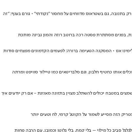
 בתנובה, גם בשטראוס מדווחים על מחסור "נקודתי" • גורם בענף: "זה
פצת, בפנים מסתתרת פסטה רכה ברוטב רוזה והמון גבינה מותכת
ימינו אנו • המסקנה הטעימה ברורה: לפעמים הקדמונים מפצחים סודות
ם אותו כחטיף חלבון, וגם סלבריטאים כמו טיילור סוויפט ומרתה
צים במטבח יכולים להשתלב מצוין בתזונה מאוזנת - אם רק יודעים איך
יק הזה מסייע לשמור על הקוטג' קרמי, לח וטעים יותר
לגל סביב כל מילוי – בלי קמח, בלי גלוטן וכמובן, עם הרבה פחות