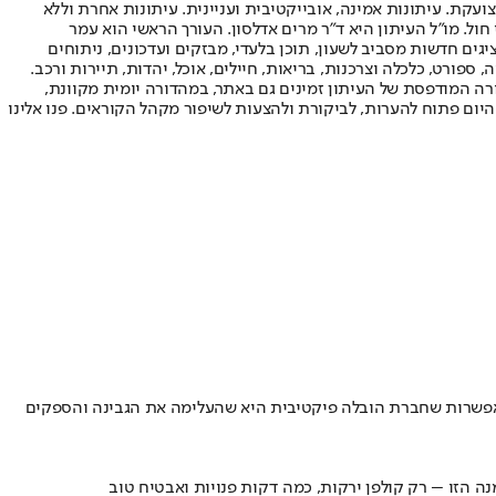
ועקת. עיתונות אמינה, אובייקטיבית ועניינית. עיתונות אחרת וללא
עור החשיפה הגבוה ביותר בימי חול. מו"ל העיתון היא ד"ר מרים אדלסון. העורך הראשי הוא עמר
 והעורך המייסד הוא עמוס רגב. אתרי האינטרנט של "ישראל היום" בעברית ובאנגלית, כמו כן היישומונים (אפליקציות) לאנדרואיד ול-iOS, מציגים חדשות מסביב לשעון, תוכן בלעדי, מבזקים ועדכונים, ניתוחים
, ספורט, כלכלה וצרכנות, בריאות, חיילים, אוכל, יהדות, תיירות ורכב.
דורה המודפסת של העיתון זמינים גם באתר, במהדורה יומית מקוונת,
היום פתוח להערות, לביקורת ולהצעות לשיפור מקהל הקוראים. פנו אלינו
 לצרפת • המשטרה חוקרת את האפשרות שחברת הובלה פיקטיבית היא שהעלימה את הגבינה והספקים
נה הזו – רק קולפן ירקות, כמה דקות פנויות ואבטיח טוב