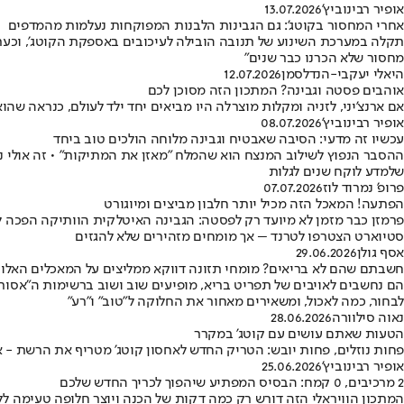
אופיר רבינוביץ'
13.07.2026
אחרי המחסור בקוטג': גם הגבינות הלבנות המפוקחות נעלמות מהמדפים
תקלה במערכת השינוע של תנובה הובילה לעיכובים באספקת הקוטג', וכעת ה
מחסור שלא הכרנו כבר שנים"
היאלי יעקבי-הנדלסמן
12.07.2026
אוהבים פסטה וגבינה? המתכון הזה מסוכן לכם
אם ארנצ'יני, לזניה ומקלות מוצרלה היו מביאים יחד ילד לעולם, כנראה
אופיר רבינוביץ'
08.07.2026
עכשיו זה מדעי: הסיבה שאבטיח וגבינה מלוחה הולכים טוב ביחד
ההסבר הנפוץ לשילוב המנצח הוא שהמלח "מאזן את המתיקות" • זה אולי נ
שלמדע לוקח שנים לגלות
פרופ' נמרוד לוז
07.07.2026
הפתעה! המאכל הזה מכיל יותר חלבון מביצים ומיוגורט
פרמזן כבר מזמן לא מיועד רק לפסטה: הגבינה האיטלקית הוותיקה הפכה ל
סטיוארט הצטרפו לטרנד – אך מומחים מזהירים שלא להגזים
אסף גולן
29.06.2026
חשבתם שהם לא בריאים? מומחי תזונה דווקא ממליצים על המאכלים האלו
הם נחשבים לאויבים של תפריט בריא, מופיעים שוב ושוב ברשימות ה"אסור
לבחור, כמה לאכול, ומשאירים מאחור את החלוקה ל"טוב" ו"רע"
נאוה סילוורה
28.06.2026
הטעות שאתם עושים עם קוטג' במקרר
פחות נוזלים, פחות יובש: הטריק החדש לאחסון קוטג' מטריף את הרשת - 
אופיר רבינוביץ'
25.06.2026
2 מרכיבים, 0 קמח: הבסיס המפתיע שיהפוך לכריך החדש שלכם
המתכון הוויראלי הזה דורש רק כמה דקות של הכנה ויוצר חלופה טעימה ללחם