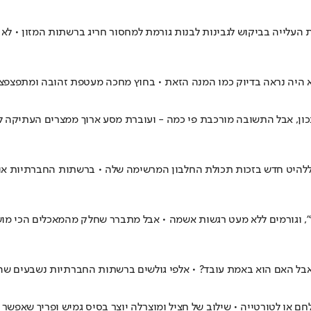
עלייה בביקוש לגבינות לבנות גורמת למחסור חריג ברשתות המזון • לא רק
 שהוא היה נראה בדיוק כמו המנה הזאת • בחוץ מחכה מעטפת זהובה ומתפצ
כון, אבל התשובה מורכבת פי כמה - ועוברת מסע ארוך ממצרים העתיקה ל
להיט חדש בזכות תכולת החלבון המרשימה שלה • ברשתות החברתיות אוכלי
", וגורמים ללא מעט רגשות אשמה • אבל מתברר שחלק מהמאכלים הכי מושמ
אבל האם הוא באמת עובד? • אלפי גולשים ברשתות החברתיות נשבעים שהטר
 או לטורטייה • שילוב של חציל ומוצרלה יוצר בסיס גמיש ופריך שאפשר לג