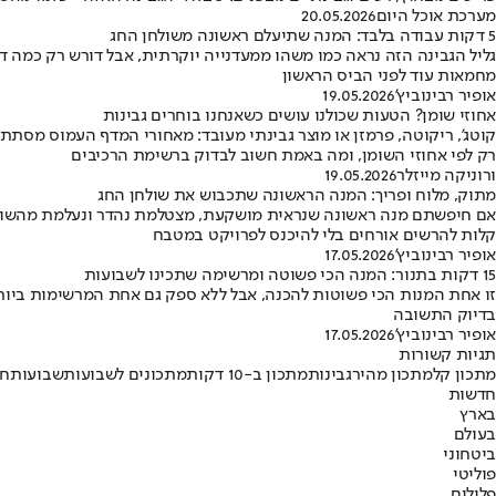
מערכת אוכל היום
20.05.2026
5 דקות עבודה בלבד: המנה שתיעלם ראשונה משולחן החג
גליל הגבינה הזה נראה כמו משהו ממעדנייה יוקרתית, אבל דורש רק כמה ד
מחמאות עוד לפני הביס הראשון
אופיר רבינוביץ'
19.05.2026
אחוזי שומן? הטעות שכולנו עושים כשאנחנו בוחרים גבינות
קוטג', ריקוטה, פרמזן או מוצר גבינתי מעובד: מאחורי המדף העמוס מסתתר
רק לפי אחוזי השומן, ומה באמת חשוב לבדוק ברשימת הרכיבים
ורוניקה מייזלר
19.05.2026
מתוק, מלוח ופריך: המנה הראשונה שתכבוש את שולחן החג
אם חיפשתם מנה ראשונה שנראית מושקעת, מצטלמת נהדר ונעלמת מהשולחן 
קלות להרשים אורחים בלי להיכנס לפרויקט במטבח
אופיר רבינוביץ'
17.05.2026
15 דקות בתנור: המנה הכי פשוטה ומרשימה שתכינו לשבועות
זו אחת המנות הכי פשוטות להכנה, אבל ללא ספק גם אחת המרשימות ביו
בדיוק התשובה
אופיר רבינוביץ'
17.05.2026
תגיות קשורות
מתכון קל
מתכון מהיר
גבינות
מתכון ב-10 דקות
מתכונים לשבועות
שבועות
חג
חדשות
בארץ
בעולם
ביטחוני
פוליטי
פלילים