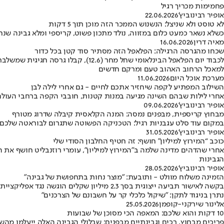
פחמימות מכריך רגיל
אופיר רבינוביץ'
22.06.2026
לא טוסט ולא שניצל: הנשנוש הממכר הזה מוכן תוך 5 דקות
כשלא נשאר כמעט כלום במזווה, נולד מתכון פשוט, קריספי ומלא גבינה 
מאיה דרין
16.06.2026
שכחו מהגרסה הרגילה: הפלאפל הזה מסתיר סוד קטן בכל כדור
לכבוד יום הפלאפל הבינלאומי שחל מ
למאכל הרחוב האהוב טעם ומרקם חדשים
מערכת אוכל היום
11.06.2026
השילוב המפתיע לקפה שיחזיר אתכם לחיים - גם אחרי לילה לבן
אחרי לילות שבהם השינה מגיעה במנות קטנות, חובבי הקפה ברחבי העול
אופיר רבינוביץ'
09.06.2026
מבחוץ קריספית, מבפנים נמסה: המנה הקלאסית קיבלה שדרוג מטורף
במקום עוד סלט עגבניות רגיל: הטכניקה הפשוטה שתגרום לבוראטה שלכם ל
אופיר רבינוביץ'
31.05.2026
כוכב “המירוץ למיליון” חושף: זה חטיף החלבון הסודי שלי
אחרי שהדהים מדינה שלמה ב”המירוץ למיליון”, עומרי רוזנבליט חושף את
הגבינות
אופיר רבינוביץ'
28.05.2026
הזמינה משלוח מוולט - ותובעת: "מוצר נחות בתחפושת של גבינה"
בקשה לאישור תביעה ייצוגית בסך 2.3 מיליון
נתרן בניגוד לתקן: "שיקול כלכלי קר על חשבונם של הצרכנים"
אלינור שירקני-קופמן
25.05.2026
10 דקות והוא שלכם: המאפה הכי מסוכן של שבועות
פריכים מבחוץ, רכים וגבינתיים מבפנים: שבלולי הגבינה האלה ייעלמו מה