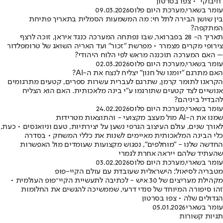
"חיבוקי" • צפו בסרטון
עומר בשארי
,
מערכת היום פלוס
09.03.2026
בין שושן הבירה לתל חי: מה המשמעות הסמלית בתאריך פתיחת
המתקפה?
תאריך ה- 28 בפברואר, שבו נפתחה המערכה כנגד איראן, זוכה לרצף
צירופי מקרים מצמרר • מפרשת "זכור" ועד האריה השואג של טרומפלדור
– האם המערכה תוכננה מראש לפי הלוח היהודי?
עומר בשארי
,
מערכת היום פלוס
02.03.2026
האם מתרגם "יומנו של חנון" יצליח לנצח את ה-AI?
הקראנו לתומר קרמן, שתרגם לעברית עשרות ספרים, קטעים מתרגומים
אנושיים לצד קטעים שתורגמו ע"י בינה מלאכותית. האם הוא הצליח
להבדיל ביניהם?
עומר בשארי
,
מערכת היום פלוס
24.02.2026
שמנו את ה-AI מול מעצב מקצועי - והתוצאות מטרידות
לאורך שנים, עולם העיצוב הגרפי נשען על יצירתיות, טעם וניואנסים • כעת,
כלי הבינה המלאכותית מאיימים לשנות את כללי המשחק • בסדרה
החדשה שלנו - ״מוחלפים״, נפגוש מקצועות שעומדים מול האפשרות
שהעתיד שלהם ייראה אחרת לגמרי
עומר בשארי
,
מערכת היום פלוס
03.02.2026
מטבריה לסיאול: הישראלית שעובדת עם עולם הקיי-פופ
מקהילת מעריצים של 30 איש - לכתיבה לתעשיית הקיי־פופ העולמית •
זהו סיפורה המיוחד של סנדי דרעי, שממשיכה להגשים את החלומות
הגדולים שלה • צפו בסרטון
עומר בשארי
05.01.2026
תגיות קשורות