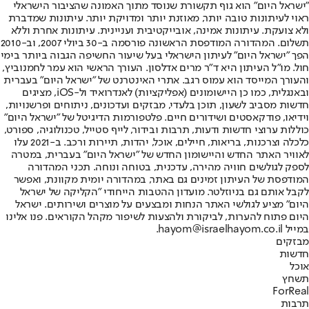
"ישראל היום" הוא גוף תקשורת שנוסד מתוך האמונה שהציבור הישראלי
ראוי לעיתונות טובה יותר, מאוזנת יותר ומדויקת יותר. עיתונות שמדברת
ולא צועקת. עיתונות אמינה, אובייקטיבית ועניינית. עיתונות אחרת וללא
תשלום. המהדורה המודפסת הראשונה פורסמה ב-30 ביולי 2007, וב-2010
הפך "ישראל היום" לעיתון הישראלי בעל שיעור החשיפה הגבוה ביותר בימי
חול. מו"ל העיתון היא ד"ר מרים אדלסון. העורך הראשי הוא עמר לחמנוביץ,
והעורך המייסד הוא עמוס רגב. אתרי האינטרנט של "ישראל היום" בעברית
ובאנגלית, כמו כן היישומונים (אפליקציות) לאנדרואיד ול-iOS, מציגים
חדשות מסביב לשעון, תוכן בלעדי, מבזקים ועדכונים, ניתוחים ופרשנויות,
וידיאו, פודקאסטים ושידורים חיים. פלטפורמות הדיגיטל של "ישראל היום"
כוללות ערוצי חדשות ודעות, תרבות ובידור, לייף סטייל, טכנולוגיה, ספורט,
כלכלה וצרכנות, בריאות, חיילים, אוכל, יהדות, תיירות ורכב. ב-2021 עלו
לאוויר האתר החדש והיישומון החדש של "ישראל היום" בעברית, במטרה
לספק לגולשים חוויה מהירה, עדכנית, בטוחה ונוחה. תכני המהדורה
המודפסת של העיתון זמינים גם באתר, במהדורה יומית מקוונת, ואפשר
לקבל אותם גם בניוזלטר. מועדון ההטבות הייחודי "הקליקה של ישראל
היום" מציע לגולשי האתר הנחות ומבצעים על מוצרים ושירותים. ישראל
היום פתוח להערות, לביקורת ולהצעות לשיפור מקהל הקוראים. פנו אלינו
במייל hayom@israelhayom.co.il.
מבזקים
חדשות
אוכל
תשחץ
ForReal
תרבות