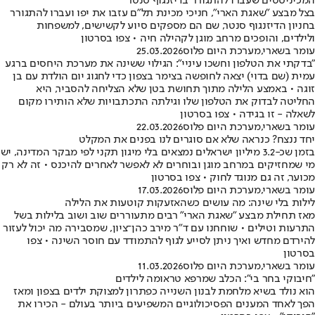
המכיניסטים שעברו להתגורר בדיזנגוף סנטר
בצל מבצע ״שאגת הארי״, חניכי מכינת תל״ם עזבו את יפו ועברו להתגורר
בחניון הדיזנגוף סנטר, שם הם מספקים סיוע לקשישים, למשפחות
ולילדים, והופכים מרחב מוגן לקהילה חיה • צפו בסרטון
עומר בשארי
,
מערכת היום פלוס
25.03.2026
״בדקתי את הטלפון וחשכו עיניי״: הגילוי ששינה את מערכת היחסים ברגע
עמית (שם בדוי) יצאה לחופשה בצימר בצפון כדי לחגוג יום הולדת עם בן
זוגה • באמצע הלילה מתוך תחושת בטן שלא הצליחה להסביר, היא
החליטה לבדוק את הטלפון שלו וגילתה התכתבויות שלא הותירו מקום
לשאלה - זו בגידה • צפו בסרטון
עומר בשארי
,
מערכת היום פלוס
22.03.2026
יחד ננצח? כנראה שלא אם סוגרים לנו בפנים את המקלט
בזמן שכ-3.2 מיליון ישראלים נמצאים בלי מיגון תקני לפי מבקר המדינה, יש
מי שמחזיקים במרחב מוגן ובוחרים לא לאפשר לאחרים להיכנס • זה לא רק
מכוער, זה גם מנוגד לחוק • צפו בסרטון
עומר בשארי
,
מערכת היום פלוס
17.03.2026
לילות בלי שינה: מה עושים כשהאזעקות קוטעות את הלילה
מאז תחילת מבצע ״שאגת הארי״ רבים מתעוררים שוב ושוב בלילות בשל
התרעות וטילים • שוחחנו עם ד"ר מירב כהן־ציון, שמסבירה מה יכול לעזור
להירדם מחדש ואיך ניתן לסייע לגוף להתמודד עם חוסר השינה • צפו
בסרטון
עומר בשארי
,
מערכת היום פלוס
11.03.2026
"חיבוקי בחר בי": הכלב שמרפא טראומה לילדים
הוא נולד בשיא מלחמת לבנון השנייה כפתרון למצוקת ילדים בצפון ומאז
הפך לאחד המענים הפסיכולוגיים המשפיעים ביותר בעולם - הכירו את