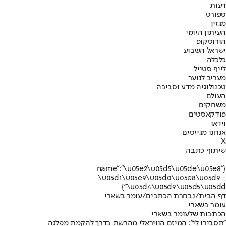
דעות
ספורט
מגזין
העיתון היומי
הורוסקופ
ישראל השבוע
כלכלה
לייף סטייל
מעריב לנוער
טכנולוגיה מדע וסביבה
העולם
משחקים
פודקאסטים
וידאו
אנחנו מגייסים
X
שיתוף כתבה
{"name":"\u05e2\u05d5\u05de\u05e8
\u05d1\u05e9\u05d0\u05e8\u05d9 -
\u05d4\u05d9\u05d5\u05dd"}
דף הבית
/
נבחרת הכתבים
/
עומר בשארי
עומר בשארי
הכתבות שלעומר בשארי
"תסבירו לי": המיזם הוויראלי מהרשת בדרך להקמת מפלגה