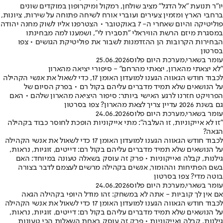
יו״ר תנועת ״אל הדגל״ מציב שולחן, רמקול ומיקרופון במוקדים שונים
ברחבי הארץ ומזמין צעירים ועוברי אורח לשיחה פתוחה על שירות, ציונות,
פוליטיקה והיום שאחרי ה- 7 באוקטובר • הצטרפנו אליו לשוק מחנה יהודה
במסגרת מיזם הרשת הוויראלי ״תסבירו לי״, ושמענו למה מבחינתו
הבחירות הקרובות הן ההזדמנות לשבור את פוליטיקת הגושים • צפו
בסרטון
עומר בשארי
,
מערכת היום פלוס
25.06.2026
"לא יצאתי מהארון, יצאתי מהרחם" - סיפורי יציאה מהארון
לכבוד חודש הגאווה הגענו למועדון האומן 17, כדי לשאול את אנשי הקהילה
על הנושאים שלא תמיד מדברים עליהם בקול רם • בפרק הסיום של
הפרויקט חזרנו לרגע האישי ביותר: סיפור היציאה מהארון שלהם • האם
גם בשנת 2026 עדיין צריך לצאת מהארון? צפו בסרטון
עומר בשארי
,
מערכת היום פלוס
24.06.2026
"זו לא אייקוניות, זו העלבה": מתי אייקוניות הופכת לחוסר כבוד בקהילה
הגאה?
לכבוד חודש הגאווה הגענו למועדון האומן 17 כדי לשאול את אנשי הקהילה
על הנושאים שלא תמיד מדברים עליהם בקול רם: דייטים, זוגיות, נראות,
גילנות, קבלה ואייקוניות • פרק זה עוסק בשאלה טעונה במיוחד: האם
בשם הפתיחות וההומור, אנשים בקהילה מרשים לעצמם לדבר בצורה
בוטה מדי? צפו בסרטון
עומר בשארי
,
מערכת היום פלוס
24.06.2026
אם אין לך קוביות - אתה לא במשחק: זהו מודל היופי בקהילה הגאה
לכבוד חודש הגאווה הגענו למועדון האומן 17 כדי לשאול את אנשי הקהילה
על הנושאים שלא תמיד מדברים עליהם בקול רם: דייטים, זוגיות, נראות,
גילנות, קבלה ואייקוניות • פרק זה עוסק באחת השאלות הכי טעונות