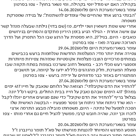
בקהילה: האם יש מודל יופי בקהילה, ומי נשאר בחוץ? • צפו בסרטון
עומר בשארי
,
מערכת היום פלוס
14.06.2026
״הבנתי ברגע אחד שהחיים שלי עומדים להשתנות״: על בגידה שמפרקת
משפחה
אחרי שש שנות נישואין ושני ילדים, פז (שם בדוי) גילתה שבעלה מנהל קשר
עם אישה אחרת • הגילוי הגיע בזמן היריון מתקדם והסתיים בגירושים
כואבים • היום, בגיל 27, היא מספרת על הרגע שבו הכל התפרק ועל הדרך
הארוכה שעברה מאז • צפו בסרטון
עומר בשארי
,
מערכת היום פלוס
29.04.2026
צפירה אחת יותר מדי: המצלמות החדשות שנלחמות ברעש בכבישים
בצמתים מרכזיים הוצבו מצלמות אקוסטיות שמזהות צפירות מיותרות
ומפגעי רעש מכלי רכב • במשאל רחוב שערכנו בצומת בפתח תקווה שבו
פועלת המערכת, חלק מהנהגים כלל לא ידעו על קיומה, אך תושבים
המתגוררים באזור כבר מדווחים על ירידה ברעש • צפו בסרטון
עומר בשארי
,
מערכת היום פלוס
27.04.2026
"להחזיר את הדם שקיבלתי": הצוואה של הלוחם שנאבק על חייו 417 ימים
במהלך 417 הימים שבהם נאבק על חייו בבית החולים, ביקש רס"ל יונה
בצלאל בריף "להחזיר את הדם שקיבל" כדי שגם פצועים אחרים יוכלו לקבל
• הוא שרד ניתוח אחר ניתוח אך נפטר מפצעיו • הבקשה האישית שלו
הפכה למפעל של נתינה • היום, משפחתו מובילה מבצע התרמה ארצי
לזכרו וכך יונה, שהיה חובש קרבי, ממשיך להציל חיים גם אחרי מותו • צפו
בסרטון
עומר בשארי
,
מערכת היום פלוס
20.04.2026
המסע המרגש והמיוחד להנצחת מורשתו של סא"ל תומר גרינברג ז"ל
בשיחה מתוך רצועת עזה הבטיח סא"ל תומר גרינברג ז"ל לאחיו זיו שביום