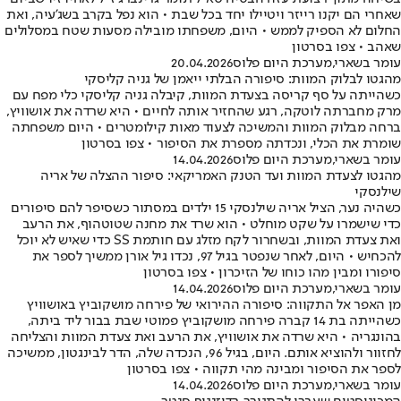
שאחרי הם יקנו רייזר ויטיילו יחד בכל שבת • הוא נפל בקרב בשג'עיה, ואת
החלום לא הספיק לממש • היום, משפחתו מובילה מסעות שטח במסלולים
שאהב • צפו בסרטון
עומר בשארי
,
מערכת היום פלוס
20.04.2026
מהגטו לבלוק המוות: סיפורה הבלתי ייאמן של גניה קליסקי
כשהייתה על סף קריסה בצעדת המוות, קיבלה גניה קליסקי כלי מפח עם
מרק מחברתה לוטקה, רגע שהחזיר אותה לחיים • היא שרדה את אושוויץ,
ברחה מבלוק המוות והמשיכה לצעוד מאות קילומטרים • היום משפחתה
שומרת את הכלי, ונכדתה מספרת את הסיפור • צפו בסרטון
עומר בשארי
,
מערכת היום פלוס
14.04.2026
מהגטו לצעדת המוות ועד הטנק האמריקאי: סיפור ההצלה של אריה
שילנסקי
כשהיה נער, הציל אריה שילנסקי 15 ילדים במסתור כשסיפר להם סיפורים
כדי שישמרו על שקט מוחלט • הוא שרד את מחנה שטוטהוף, את הרעב
ואת צעדת המוות, ובשחרור לקח מזלג עם חותמת SS כדי שאיש לא יוכל
להכחיש • היום, לאחר שנפטר בגיל 97, נכדו גיל אורן ממשיך לספר את
סיפורו ומבין מהו כוחו של הזיכרון • צפו בסרטון
עומר בשארי
,
מערכת היום פלוס
14.04.2026
מן האפר אל התקווה: סיפורה ההירואי של פירחה מושקוביץ באושוויץ
כשהייתה בת 14 קברה פירחה מושקוביץ פמוטי שבת בבור ליד ביתה,
בהונגריה • היא שרדה את אושוויץ, את הרעב ואת צעדת המוות והצליחה
לחזוור ולהוציא אותם. היום, בגיל 96, הנכדה שלה, הדר לבינגטון, ממשיכה
לספר את הסיפור ומבינה מהי תקווה • צפו בסרטון
עומר בשארי
,
מערכת היום פלוס
14.04.2026