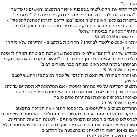
המדינה"
לפיד תקף את הקואליציה בעקבות אישור התקציב והאשים כי מדובר
ב"הגניבה הגדולה בתולדות המדינה" • במקביל הפנה יו"ר "יש עתיד"
ביקורת גם כלפי האופוזיציה וטען: "במו ידיכם תגרמו למחנה להפסיד" •
בנט הודיע כי יקים ועדת בדיקה לטירפוד גיוס החרדים בזמן מלחמה
והזהיר מפגיעה בביטחון ישראל
ביני אשכנזי
30.03.2026
יותר מ-200 מיליארד לביטחון? החריגות בתקציב - והזירות שלא נלקחו
בחשבון
ממידע שהגיע ל"היום" עולה כי התוספת שמערכת הביטחון זקוקה לו אינה
כוללת מערכה עצימה בלבנון • גורם בכיר: "בעשור הקרוב נראה את תקציב
הביטחון ברמה שלא ראינו כמותה כבר עשורים רבים"
ניצן כהן
25.03.2026
האזהרה הבהולה של האוצר: ה"נזק" של פסח המבוזבז והחשש למצב
המשק
תקציב המדינה על סף פתיחה נוספת • אם המלחמה לא תסתיים עד לחג
הפסח, צריך יהיה לעדכן שוב את תחזית הצמיחה כלפי מטה כי החג
מאופיין ברכישה מואצת ובתיירות פנים טובה
ניצן כהן
20.03.2026
החרדים מציבים אולטימטום: בלי כספי חינוך - אין תמיכה בתקציב
במוקד המחלוקת עומד עיכוב בהגשת דפי ההחלפה - המסמכים שאמורים
לפרט לאן מיועדים הכספים הקואליציוניים • לטענת הסיעות החרדיות,
משרד האוצר מעכב את הגשת הדפים, והן מבהירות כי עד שהמסמכים לא
יוצגו באופן רשמי הן לא יתמכו בהצבעה על התקציב
יעקב הרשקוביץ
16.03.2026