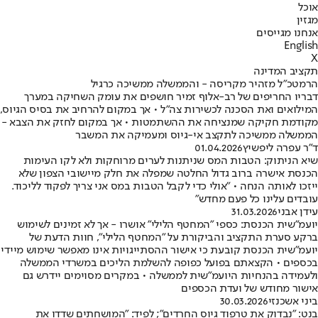
אוכל
מגזין
אנחנו מגייסים
English
X
תקציב המדינה
הרמטכ"ל מזהיר מקריסה - והממשלה ממשיכה כרגיל
דבריו החריפים של רב-אלוף זמיר חושפים את עומק השחיקה במערך
המילואים ואת הסכנה לכשירות צה"ל • אך במקום להרחיב את בסיס הגיוס,
מקודמת חקיקה שמנציחה את ההשתמטות • אך במקום לחזק את הצבא -
הממשלה ממשיכה לתקצב אי-גיוס ומעמיקה את המשבר
ד"ר עפרה ליפשיץ
01.04.2026
שיא הניתוק: הטבות המס שניתנות לערים מרוחקות ולא לקו העימות
הכנסת אישרה ברוב גדול החלטה שמפלה את חלק מיישובי הצפון שלא
ייזכו לאותה הנחה • "אולי כדי לקבל הטבות במס אני צריך לפקוד לליכוד.
עובדים עלינו כל פעם מחדש"
עידן אבני
31.03.2026
יועמ"שית הכנסת: כספי "המחטף הלילי" אושרו - אך לא זמינים לשימוש
ברקע סערת התקציב והביקורת על "המחטף הלילי", חוות הדעת של
יועמ"שית הכנסת קובעת כי אישור ההסתייגויות אינו מאפשר שימוש מיידי
בכספים • הקצאתם בפועל כפופה להשלמת הליכים במשרדי הממשלה
ולעמידה בהנחיות היועמ"שית לממשלה • במקרים מסוימים יידרש גם
אישור מחודש של ועדת הכספים
ביני אשכנזי
30.03.2026
בנט: "נבדוק את טרפוד גיוס החרדים"; לפיד: "המושחתים שדדו את