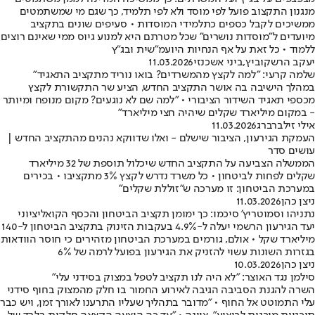
מנגנון התקצוב פועל לפי מוסד ולא לפי תלמיד, כך שגם מי שמשתמטים
ממשיכים לקבל כספים כתלמידי המוסדות • סעיפים שונים בתקציב
מיועדים ל"מוסדות נושרים" שכל מטרתם היא למנוע גיוס ממי שאינם רוצים
ללמוד • כל זאת על אף הנחיות היועמ"שית ובג"ץ
יעקב הרשקוביץ
,
ביני אשכנזי
11.03.2026
שלמה קרעי: "למה לקצץ מהמשרדים? בואו נוריד מתקציב התאגיד"
במהלך הישיבה בה אושר התקציב החדש, הציע שר התקשורת לקצץ
מכספי תאגיד השידור הציבורי • "למה שם לא נוגעים? מקום מנופח ומיותר
- במקום מיליארד שקלים שיהיה חצי מיליארד"
אילי זילברברג
11.03.2026
העמקת הגירעון, הציבור שישלם - ואלו שדווקא נהנים מהתקציב החדש |
עושים סדר
הממשלה הצביעה על התקציב החדש שיכלול תוספת של 32 מיליארד
שקלים לפחות לביטחון • כל משרד נדרש לקצץ 3% מתקציבו • בכירים
במערכת הביטחון: זו מערכה ש"זוללת שקלים"
ניצן כהן
11.03.2026
נתניהו וסמוטריץ' סיכמו: כך ימומן תקציב הביטחון והכסף הקואליציוני
יעד הגירעון הרשמי יעלה ל-4.9% בעקבות הזינוק בתקציב הביטחון ל-140
מיליארד שקל • אולם, גורמים במערכת הביטחון מזהירים כי חוסר הוודאות
בגזרות השונות עשוי להזניק את הגירעון בפועל לרמה של 6%
ניצן כהן
10.03.2026
סילמן נגד האוצר: "לא היה לנו תקציב לטפל במצוק בסידני עלי"
השרה להגנת הסביבה הגיבה לאירוע החמור בו חלק מהמצוק בחוף סידני
עלי התמוטט אל החוף • "מדובר בתהליך שעליו התרענו לאורך זמן, ויש כבר