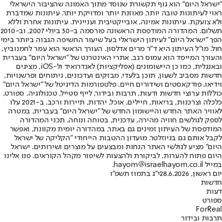
"ישראל היום" הוא גוף תקשורת שנוסד מתוך האמונה שהציבור הישראלי
ראוי לעיתונות טובה יותר, מאוזנת יותר ומדויקת יותר. עיתונות שמדברת
ולא צועקת. עיתונות אמינה, אובייקטיבית ועניינית. עיתונות אחרת וללא
תשלום. המהדורה המודפסת הראשונה פורסמה ב-30 ביולי 2007, וב-2010
הפך "ישראל היום" לעיתון הישראלי בעל שיעור החשיפה הגבוה ביותר בימי
חול. מו"ל העיתון היא ד"ר מרים אדלסון. העורך הראשי הוא עמר לחמנוביץ,
והעורך המייסד הוא עמוס רגב. אתרי האינטרנט של "ישראל היום" בעברית
ובאנגלית, כמו כן היישומונים (אפליקציות) לאנדרואיד ול-iOS, מציגים
חדשות מסביב לשעון, תוכן בלעדי, מבזקים ועדכונים, ניתוחים ופרשנויות,
וידיאו, פודקאסטים ושידורים חיים. פלטפורמות הדיגיטל של "ישראל היום"
כוללות ערוצי חדשות ודעות, תרבות ובידור, לייף סטייל, טכנולוגיה, ספורט,
כלכלה וצרכנות, בריאות, חיילים, אוכל, יהדות, תיירות ורכב. ב-2021 עלו
לאוויר האתר החדש והיישומון החדש של "ישראל היום" בעברית, במטרה
לספק לגולשים חוויה מהירה, עדכנית, בטוחה ונוחה. תכני המהדורה
המודפסת של העיתון זמינים גם באתר, במהדורה יומית מקוונת, ואפשר
לקבל אותם גם בניוזלטר. מועדון ההטבות הייחודי "הקליקה של ישראל
היום" מציע לגולשי האתר הנחות ומבצעים על מוצרים ושירותים. ישראל
היום פתוח להערות, לביקורת ולהצעות לשיפור מקהל הקוראים. פנו אלינו
במייל hayom@israelhayom.co.il.
יום ראשון, 28.6.2026
י"ג בתמוז תשפ"ו
חדשות
דעות
ספורט
ForReal
תרבות ובידור