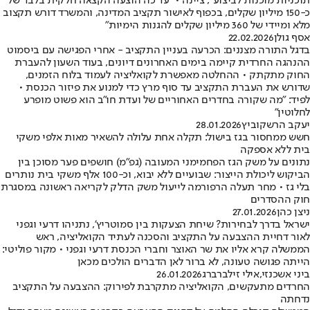
תוכניות מוכנות לביצוע", ציינה • "עד כה הוצעה הקצאה חלקית בלבד של
כ-150 מיליון שקלים, בכפוף לאישור תקציב המדינה, והמשרד דורש תקצוב
מלא ומיידי של 360 מיליון שקלים להגנות הימיות"
אסף גולן
22.02.2026
בדגל התורה מצננים: הכרעה בעניין התקציב - אחרי הפגישה עם ביסמוט
ההנהגה החרדית קיימה בימים האחרונים דיונים, בעוד השעון להעברת
החוק מתקתק • ההחלטה מאפשרת לקואליציה לעמוד בלוח הזמנים,
שדורש את העברת התקציב עד סוף מרץ כדי למנוע את פיזור הכנסת •
לפיד: "מה שקורה בחדרים האחוריים של ועדת חו"ב הוא פשוט מופרע
לחלוטין"
יעקב הרשקוביץ
28.01.2026
חשש ממחסור בגז בישול: תקלה אחת עלולה להשאיר מאות אלפי משקי
בית ללא אספקה
נתונים על משק הגז הפחמימני המעובה (גפ״מ) חושפים פער מסוכן בין
הביקוש ליכולת הייצור: שבועיים ללא יבוא, וכ-100 אלף משקי בית נותרים
בלי גז • מחר תעלה הרפורמה לייעול משק הדלק לקריאה ראשונה במסגרת
חוק ההסדרים
ניצן כהן
27.01.2026
ישראל בדרך לבחירות? שיחת הצעקות בין סמוטריץ', נתניהו דרעי וגפני
לאור דחיית ההצבעה על התקציב והסכנה לעתיד הקואליציה, ראש
הממשלה קרא אליו את שר האוצר וחברי הכנסת דרעי וגפני • מקור פוליטי:
הייתה פגושה טעונה, לא ברור לאן הדברים הולכים מכאן
ביני אשכנזי
,
אילי זילברברג
26.01.2026
החרדים מתעקשים, הקואליציה מתקרבת לפירוק: ההצבעה על התקציב
נדחתה