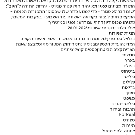
הממשלה קיבלה החלטה על דחיית ההצבעה בקריאה ראשונה מאחר ודגל
התורה מבינים שאין ולא יהיה חוק פטור מגיוס • יהדות התורה ל"היום":
"שום דבר לא סגור" • כדי למנוע כדור שלג שבסופו התפזרות הכנסת -
התקציב חייב לעבור בקריאה ראשונה עוד השבוע • בעקבות המשבר,
נתניהו מכנס דיון דחוף עם דרעי, גפני וסמוטריץ'
אילי זילברברג
,
ביני אשכנזי
26.01.2026
תגיות קשורות
בצלאל סמוטריץ'
מלחמת חרבות ברזל
משרד האוצר
אישור תקציב
המדינה
ועדת הכספים
בנימין נתניהו
חוק הפטור מגיוס
מבצע שאגת
הארי
תקציב הביטחון
כספים קואליציוניים
חדשות
בארץ
בעולם
ביטחוני
פוליטי
פלילים
בריאות
חינוך
משפט
פוליטי-מדיני
תרבות ובידור
ForReal
ספורט
תיירות
אופנה ולייף סטייל