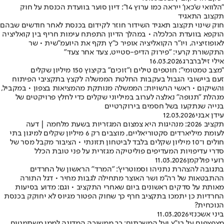
"הלוואי ש'כאן' ייראה כמו ערוץ 14": דיון סוער בוועדת הכנסת על חוק
תקצוב התאגיד
חוק שינוי תקצוב תאגיד השידור חוזר לקידום בכנסת לאחר חודשים שבהם
הוקפא בוועדת הכלכלה • במהלך הדיון התפתח עימות חריף בין קואליציה
לאופוזיציה, ויו"ר הקואליציה אופיר כ"ץ תקף את היועמ"שית • שר
התקשורת קרעי: "פירוק הדיפ-סטייט, צעד אחר צעד"
אילי זילברברג
16.03.2026
"מצב טמטומי": חוטפים טילים ו"זוכים" בקיצוץ 150 מיליון שקלים
זעם ביישובי הגבול בעקבות החלטת הממשלה לקצץ בתקציבי הפיתוח
והשיקום • ראשי הרשויות: הממשלה מנותקת מהמציאות בצפון • במקביל,
מנהלת "תנופה" נאלצה לערוב במיליוני שקלים כדי לחלץ פרויקטים של
בנייה שנתקעו בשל חסמים בירוקרטיים
עידן אבני
12.03.2026
תקציב 2026: מנהיגות היא צמצום המגזריות בשעת מלחמה | דעה
לעומת מיליארדים סקטוריאליים, מוצבים רק 6 מיליון שקלים למיגון בתי
חולים ו־10 מיליון שקלים בלבד לביטחון תזונתי • הציבור מקבל מסר של
סדרי עדיפויות המעדיפים פוליטיקה מגזרית על פני טובת הכלל
רועי פולקמן
11.03.2026
בתגובה להצהרת נתניהו וסמוטריץ': "המרד" הראשון של החרדים
ההתבטאות של רה"מ ושר האוצר מתחילה לגבות מחיר • דגל התורה
מאותת על סדקים ראשונים ביום שאחרי התקציב • וגם: מדוע בסיעות
החרדיות כן יתמכו בתקציב חרף כך שחוק הפטור מגיוס לא יחוקק בכנסת
הנוכחית?
ביני אשכנזי
11.03.2026
מצפצפים על בג"ץ ועל המשרתים: כך ממשיכה המדינה לממן משתמטים