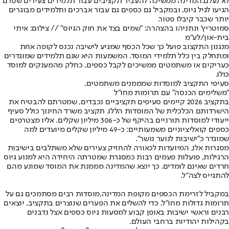
לא נעלם.
המדינה ממשיכה להעביר תקציבים עבור תלמידים צעירים שטרם
הגיעו לגיל גיוס
, ובמקביל גם כספים גם עבור אברכים ותלמידים מבוגרים
יותר שכבר קיבלו פטור.
סמוטריץ' ונתניהו בהצהרה: "שמים בצד את חוק הגיוס" // צילום: איתי
בית-און/לע"מ
מנגנון התקצוב פועל כך שכל הכסף שמגיע לישיבה נכנס לקופה אחת
ומתחלק בין כלל תלמידי המוסד. המשמעות היא שגם תלמידים שמוגדרים
כעריקים או משתמטים ממשיכים לקבל כספים, כחלק מהמענקים למוסד
כולו.
סעיפי התקציב למוסדות שמממנים משתמטים,
"משלימים הכנסה" עם תרומות מחו"ל
בתקציב 2026 קיימים סעיפים תקציביים נכבדים, שמטרתם להבטיח את
הישרדותם הכלכלית של המוסדות הללו. תקציב משרד החינוך כולל סעיף
ייעודי למוסדות תורניים בהיקף של כ-306 מיליון שקלים. אליו מצטרפים
כספים קואליציוניים משמעותיים: כ-49 מיליון שקלים מיועדים למה
שמוגדר כ"ישיבות לנוער נושר".
מסגרות אלו, המיועדות לכאורה להחזיק צעירים שלא משתלבים בישיבות
הרגילות, פועלות פעמים רבות כמסגרת שמטרתה היחידה היא למנוע גיוס
חרדים שאינם לומדים. כך יוצא שהמדינה מממנת את המוסד שמונע מהם
להתגייס לצה״ל.
במקביל לזרימת הכספים מקופת המדינה,
מוסדות רבים מסתמכים גם על
תרומות גדולות מחו"ל
. כדי להשלים את הפערים שנוצרים בתקציב, יוצאים
רבנים וראשי ישיבות באופן קבוע למסעות גיוס כספים אצל נדבנים
בקהילות יהודיות ברחבי העולם.