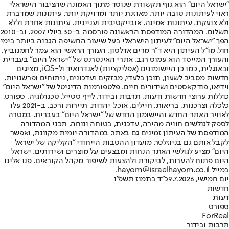
"ישראל היום" הוא גוף תקשורת שנוסד מתוך האמונה שהציבור הישראלי
ראוי לעיתונות טובה יותר, מאוזנת יותר ומדויקת יותר. עיתונות שמדברת
ולא צועקת. עיתונות אמינה, אובייקטיבית ועניינית. עיתונות אחרת וללא
תשלום. המהדורה המודפסת הראשונה פורסמה ב-30 ביולי 2007, וב-2010
הפך "ישראל היום" לעיתון הישראלי בעל שיעור החשיפה הגבוה ביותר בימי
חול. מו"ל העיתון היא ד"ר מרים אדלסון. העורך הראשי הוא עמר לחמנוביץ,
והעורך המייסד הוא עמוס רגב. אתרי האינטרנט של "ישראל היום" בעברית
ובאנגלית, כמו כן היישומונים (אפליקציות) לאנדרואיד ול-iOS, מציגים
חדשות מסביב לשעון, תוכן בלעדי, מבזקים ועדכונים, ניתוחים ופרשנויות,
וידיאו, פודקאסטים ושידורים חיים. פלטפורמות הדיגיטל של "ישראל היום"
כוללות ערוצי חדשות ודעות, תרבות ובידור, לייף סטייל, טכנולוגיה, ספורט,
כלכלה וצרכנות, בריאות, חיילים, אוכל, יהדות, תיירות ורכב. ב-2021 עלו
לאוויר האתר החדש והיישומון החדש של "ישראל היום" בעברית, במטרה
לספק לגולשים חוויה מהירה, עדכנית, בטוחה ונוחה. תכני המהדורה
המודפסת של העיתון זמינים גם באתר, במהדורה יומית מקוונת, ואפשר
לקבל אותם גם בניוזלטר. מועדון ההטבות הייחודי "הקליקה של ישראל
היום" מציע לגולשי האתר הנחות ומבצעים על מוצרים ושירותים. ישראל
היום פתוח להערות, לביקורת ולהצעות לשיפור מקהל הקוראים. פנו אלינו
במייל hayom@israelhayom.co.il.
יום חמישי, 9.7.2026
כ"ד בתמוז תשפ"ו
חדשות
דעות
ספורט
ForReal
תרבות ובידור