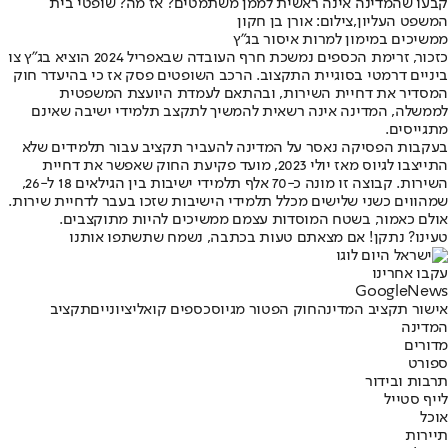
קבעו שהמדינה אינה ראשית לממן משתמטים? אז מה? שופטי בית
המשפט העליון,צילום: אורן בן חקון
ממשיכים במימון למרות איסור בג"ץ
כזכור, זרימת הכספים נמשכת חרף העובדה שבאפריל 2024 הוציא בג"ץ צו
ביניים דרמטי בסוגיית התקצוב. הרכב השופטים פסק אז כי בהיעדר חוק
המסדיר את דחיית השירות, ובהתאם לעמדת היועצת המשפטית
לממשלה, המדינה אינה רשאית להמשיך לתקצב תלמידי ישיבה שאינם
מתגייסים.
בעקבות הפסיקה נאסר על המדינה להעביר תקציב עבור תלמידים שלא
התייצבו לגיוס מאז יולי 2023, מועד פקיעת החוק שאפשר את דחיית
השירות. קבוצה זו מונה כ-70 אלף תלמידי ישיבות בין הגילאים 18 ל-26,
שמהווים כשני שלישים מכלל תלמידי הישיבות שזכו בעבר לדחיית שירות.
אולם כאמור, בשטח המוסדות עצמם ממשיכים להיות מתוקצבים.
טעינו? נתקן! אם מצאתם טעות בכתבה, נשמח שתשתפו אותנו
עקבו אחרינו
G
o
o
g
l
e
News
אישור תקציב המדינה
חוק הפטור מגיוס
כספים קואליציוניים
תקציב
המדינה
מדורים
ספורט
תרבות ובידור
לייף סטייל
אוכל
תיירות