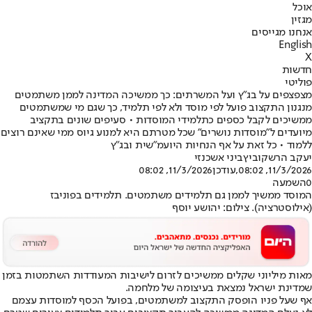
אוכל
מגזין
אנחנו מגייסים
English
X
חדשות
פוליטי
מצפצפים על בג"ץ ועל המשרתים: כך ממשיכה המדינה לממן משתמטים
מנגנון התקצוב פועל לפי מוסד ולא לפי תלמיד, כך שגם מי שמשתמטים
ממשיכים לקבל כספים כתלמידי המוסדות • סעיפים שונים בתקציב
מיועדים ל"מוסדות נושרים" שכל מטרתם היא למנוע גיוס ממי שאינם רוצים
ללמוד • כל זאת על אף הנחיות היועמ"שית ובג"ץ
יעקב הרשקוביץ
ביני אשכנזי
11/3/2026, 08:02
,עודכן
11/3/2026, 08:02
0
השמעה
המוסד ממשיך לממן גם תלמידים משתמטים. תלמידים בפוניבז
(אילוסטרציה). צילום: יהושע יוסף
מאות מיליוני שקלים ממשיכים לזרום לישיבות המעודדות השתמטות בזמן
שמדינת ישראל נמצאת בעיצומה של מלחמה.
אף שעל פניו הופסק התקצוב למשתמטים, בפועל הכסף למוסדות עצמם