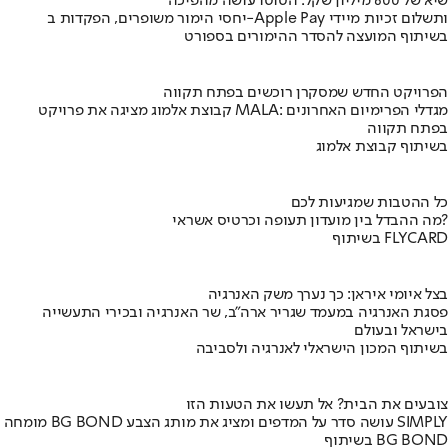
שיא של 600 מיליון שקל: הטוטו עושה מהפיכה
יחסי הימור משופרים, הפקדות ב-Apple Pay ותשלום זכיות מיידי
בשיתוף המועצה להסדר ההימורים בספורט
הפרויקט החדש שמסקרן רוכשים בפתח תקווה
קבוצת אלמוג מציגה את פרויקט MALA: מגדלי הפרימיום האחרונים
בפתח תקווה
בשיתוף קבוצת אלמוג
כל ההטבות שמגיעות לכם
מה ההבדל בין מועדון תעופה וכרטיס אשראי?
בשיתוף FLYCARD
בצל איומי איראן: כך נערך משק האנרגיה
פסגת האנרגיה במעמד שגריר ארה"ב, שר האנרגיה ובכירי התעשייה
בישראל ובעולם
בשיתוף המכון הישראלי לאנרגיה ולסביבה
צובעים את הבית? אל תעשו את הטעות הזו
מומחה BG BOND עושה סדר על המדפים ומציג את מותג הצבע SIMPLY
בשיתוף BG BOND