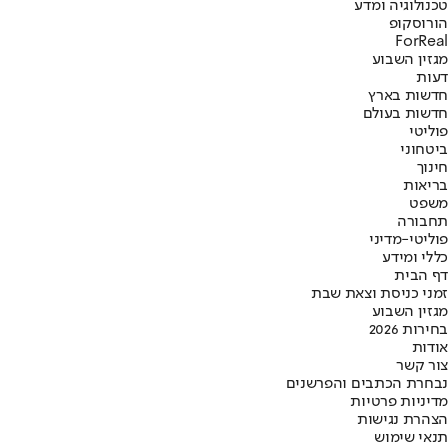
טכנולוגיה ומדע
הורוסקופ
ForReal
מגזין השבוע
דעות
חדשות בארץ
חדשות בעולם
פוליטי
ביטחוני
חינוך
בריאות
משפט
תחבורה
פוליטי-מדיני
כללי ומידע
דף הבית
זמני כניסת וצאת שבת
מגזין השבוע
בחירות 2026
אודות
צור קשר
נבחרת הכתבים והפרשנים
מדיניות פרטיות
הצהרת נגישות
תנאי שימוש