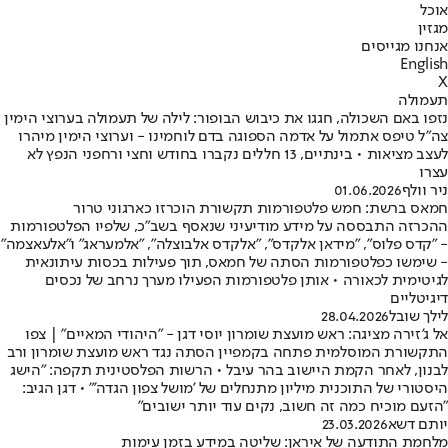
אוכל
מגזין
אנחנו מגייסים
English
X
תעמולה
נזפו באם השכולה, חגגו את כיבוש הבופור: לילה של תעמולה בערוצי הימין
צה"ל טיפס אתמול על אדמה הספוגה בדם לוחמינו - וערוצי הימין מיהרו
לעצב מציאות • בינתיים, 13 חללים נקברו בחודש וחצי ורחפני הנפץ לא
עצרו
ניר וולף
01.06.2026
חמאס ברשת: חמש פלטפורמות תקשורת הוכרזו כארגוני טרור
ההכרזה התבססה על מידע מודיעיני שנאסף בשב״כ, שלפיו הפלטפורמות
- "קדס פלוס", "מידאן אלקדס", "אלקדס אלבוצלה", "אלמעראג" ו"אלעאצמה"
- שימשו כפלטפורמות הסתה של חמאס, תוך פעילות בכסות עיתונאית
לגיטימית לכאורה • אותן פלטפורמות הפעילו מערך נרחב של נכסים
דיגיטליים
לילך שובל
28.04.2026
אל ג'זירה מציגה: ראש מועצת שומרון יוסי דגן - "היהודי המאיים" | צפו
התקשורת המוסלמית פתחה בקמפיין הסתה נגד ראש מועצת שומרון ורב
לבנון, לאחר הקמת היישוב בהר עיבל • הרשות הפלסטינית תקפה: "הישג
היסטורי של התוכנית מיליון מתנחלים של 'מושל צפון הגדה'" • דגן הגיב:
"הזעם מוכיח כמה זה חשוב, נקים עוד יותר ישובים"
יותם דשא
23.03.2026
מלחמת התודעה של איראן: שליטה במידע בזמן עימות