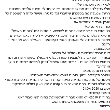
אריאל בולשטיין
11.05.2023
למי קראת מכונת רעל?
אולי צריך להכניס את לפיד לפרופורציה: עוד לא ספגת אלפית ממכונת
הרעל שפעלה פה בסנכרון שוויצרי נגד נתניהו, ושעל אדיה התעופפת כל
הדרך ללשכת ראש הממשלה
איתן אורקיבי
04.07.2022
כוחות האופל מי?
כל יהודי חייב להרגיש אי נוחות למשמע ביטויים כמו "כוחות האופל"
והשנאה כלפי נתניהו וציבור תומכיו • כשביטויי הסתה כאלה מגיעים
ממנהיגי המדינה ולא מאחרון הטוקבקיסטים - השאלה היא מהו מקור
הזעם
22.06.2022
קים הכריז "מלחמת תעמולה" על הדרום
צפון קוריאה נערכת למבצע המטרת עלוני תעמולה בשטחי הדרום תוך
שימוש בבלוני הליום • בפיוניגיאנג איימו: "הזמן לענישה אמיתית הולך
ומתקרב"
נטע בר
22.06.2020
משבר הקורונה: "סין, רוסיה ואיראן מתאמות תעמולה"
מסמך של מחלקת המדינה האמריקנית חושף כי המדינות מפיצות מסרי
תעמולה דומים, בהם הטענה כי הקורונה היא נשק ביולוגי אמריקני
נטע בר
21.04.2020
תגיות קשורות
בחירות 2019
איראן
חמאס
בחירות
תעמולת בחירות
פייסבוק
ראש
הממשלה
בחירות 2015
אנטישמיות
דאעש
חדשות