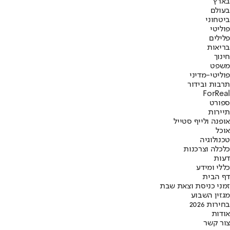
בארץ
בעולם
ביטחוני
פוליטי
פלילים
בריאות
חינוך
משפט
פוליטי-מדיני
תרבות ובידור
ForReal
ספורט
תיירות
אופנה ולייף סטייל
אוכל
טכנולוגיה
כלכלה וצרכנות
דעות
כללי ומידע
דף הבית
זמני כניסת וצאת שבת
מגזין השבוע
בחירות 2026
אודות
צור קשר