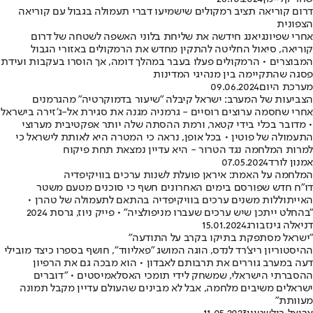
דרום קוריאה תציב רמקולים שישמיעו דברי תעמולה בגבול עם קוריאה
הצפונית
אחרי שפיונגיאנג חידשה את שליחת בלוני האשפה לשטחה של דרום
קוריאה, סיאול החליטה להתקין מחדש את הרמקולים באזורי הגבול
המבוצרים • הרמקולים פעלו בעבר במהלך דומה, אך הוסרו בעקבות ועידת
פסגה שהתקיימה בין מנהיגי המדינות
מערכת היום
09.06.2024
הצביעות של המערב: ישראל קיבלה "שיעור בדמוקרטיה" מהגרמנים
אחרי שחסמה ערוצים רוסיים - גרמניה מגנה את סגירת אל-ג'זירה בישראל
• מדובר בכלי בידי קטאר, ורמת ההסתה שלה יותר אפקטיבית מערוצי
התעמולה של פוטין • בכל אופן, נראה כי המטרה היא לאותת לישראל כי
למרות המלחמה נגד הטרור - היא עדיין נמצאת תחת פיקוח
אמנון לורד
07.05.2024
המלחמה על האמת: איראן פועלת לשנות ערכים בוויקיפדיה
דו"ח חדש שפורסם בימים האחרונים חשף כי סוכנים מטעם משטר
האייתוללות משנים ערכים בוויקיפדיה בהתאם לתעמולה של טהרן •
"בהחלט ייתכן שיש ערכים שעברו מניפולציה" • פייק ניוז, גרסת 2024
דניאלה גינזבורג
15.01.2024
"ישראל מסתפקת בתיקו בקרב על התודעה"
ההיסטוריון ריצ'רד לנדס, הוגה המושג "פאליווד", חושף בספרו כיצד מובילי
דעה במערב גוררים את תרבותם לאבדון • הוא מבכה גם את הרפיון
ההסברתי הישראלי, שמשחק לידי תומכי האסלאמיסטים • "דוברים
ישראלים משיבים מלחמה, אבל לא מבינים שהעולם עדיין מקבל תמונה
מעוותת"