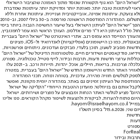
"ישראל היום" הוא גוף תקשורת שנוסד מתוך האמונה שהציבור הישראלי
ראוי לעיתונות טובה יותר, מאוזנת יותר ומדויקת יותר. עיתונות שמדברת
ולא צועקת. עיתונות אמינה, אובייקטיבית ועניינית. עיתונות אחרת וללא
תשלום. המהדורה המודפסת הראשונה פורסמה ב-30 ביולי 2007, וב-2010
הפך "ישראל היום" לעיתון הישראלי בעל שיעור החשיפה הגבוה ביותר בימי
חול. מו"ל העיתון היא ד"ר מרים אדלסון. העורך הראשי הוא עמר לחמנוביץ,
והעורך המייסד הוא עמוס רגב. אתרי האינטרנט של "ישראל היום" בעברית
ובאנגלית, כמו כן היישומונים (אפליקציות) לאנדרואיד ול-iOS, מציגים
חדשות מסביב לשעון, תוכן בלעדי, מבזקים ועדכונים, ניתוחים ופרשנויות,
וידיאו, פודקאסטים ושידורים חיים. פלטפורמות הדיגיטל של "ישראל היום"
כוללות ערוצי חדשות ודעות, תרבות ובידור, לייף סטייל, טכנולוגיה, ספורט,
כלכלה וצרכנות, בריאות, חיילים, אוכל, יהדות, תיירות ורכב. ב-2021 עלו
לאוויר האתר החדש והיישומון החדש של "ישראל היום" בעברית, במטרה
לספק לגולשים חוויה מהירה, עדכנית, בטוחה ונוחה. תכני המהדורה
המודפסת של העיתון זמינים גם באתר, במהדורה יומית מקוונת, ואפשר
לקבל אותם גם בניוזלטר. מועדון ההטבות הייחודי "הקליקה של ישראל
היום" מציע לגולשי האתר הנחות ומבצעים על מוצרים ושירותים. ישראל
היום פתוח להערות, לביקורת ולהצעות לשיפור מקהל הקוראים. פנו אלינו
במייל hayom@israelhayom.co.il.
יום שני, 15.6.2026
ל' בסיון תשפ"ו
חדשות
דעות
ספורט
ForReal
תרבות ובידור