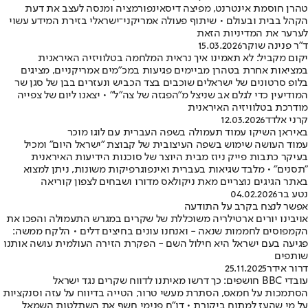
טהרן חוסמת אינטרנט, מפיצה דיסאינפורמציה ומנסה לעצב את דעת
הקהל בבית ובעולם • שיתוף פעולה אמריקני־ישראלי בזירת המידע עשוי
לערער את המדיניות הזאת
ד"ר פנינה שוקר
15.03.2026
יקום מקביל: לא תאמינו איך נראית המלחמה בטלוויזיה האיראנית
במציאות אחרת בטהרן מביימים פגיעות במכ"מים אמריקניים, מציגים
בלופ סרטונים של ישראלים שוכבים בצד הכביש ונעזרים בבן של סגן שר
המודיעין כדי לגלם אב שניצל מ"הפגזה של צה"ל" • יצאנו ליום של צפייה
מודרכת בטלוויזיה האיראנית
קרני אלדד
12.03.2026
באיראן השיקו עמוד תעמולה בשפה העברית עם לוגו מוכר
עמוד העושה שימוש בשפה העיצובית של קבוצת "ישראל היום" ומכיל
בעיקר כתבות פייק ניוז מבית היוצר של סוכנות הידיעות האיראנית
"תסנים" • מלבד שגיאות בעברית ואינפוגרפיקות משונות, ניתן למצוא
באתר הגיגים נוצריים מאת ניקולאס מדורו ושבחים לצפון קוריאה
נטע בר
04.02.2026
אפשר לנצח בקרב על התודעה
אויבינו יורים ארטילריה משוכללת של שקרים במגרש התעמולה והפכו את
הקמפוסים לחממות שנאה - ואנחנו עונים בחיצים דלים • הלקח ממשה:
פגיעה בעם ישראל היא חילול השם - הפקרת הזירה העולמית עושה אותנו
שותפים
דרור אידר
25.11.2025
עובדי BBC חושפים: כך דרשו מאיתנו לדווח שקרים נגד ישראל
הסתמכות על חמאס, הסתרת מעשי טרור, הטייה בדיווח על עזה וסנקציות
על מי שהעז למתוח ביקורת • דו"ח פנימי חשף את השתלטות השמאל