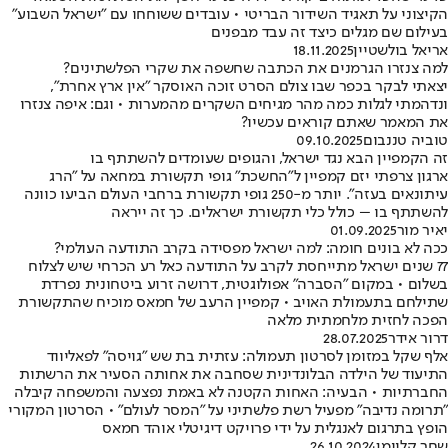
הקיצוני על תאגיד השידור הבריטי • עובדים ששוחחו עם "ישראל השבוע"
בעילום שם מגלים כיצד זה עבד מבפנים
אריאל בולשטיין
18.11.2025
למה צנזרו הגרמנים את הכתבה שחשפה את שקרי הפלשתינים?
יצאתי לבקר בכפר שבו צולם הסרט זוכה האוסקר "אין ארץ אחרת",
ונדהמתי לגלות כמה מהר מגיחים השקרים מהמערות • וגם: איפה צנזרו
את המאמר שאתם קוראים עכשיו?
טוביה טננבום
09.10.2025
זה הקמפיין הבא נגד ישראל, והגופים שעומדים להשתתף בו
ארגון צרפתי יזם קמפיין ל"החשכת" גופי תקשורת במחאה על "הרג
עיתונאים בעזה". יותר מ-250 גופי תקשורת ברחבי העולם הביעו כוונה
להשתתף בו – כולל כלי תקשורת ישראלים. כך זה ייראה
יאיר מור
01.09.2025
ככה לא בונים חומה: למה ישראל מפסידה בקרב התודעה העולמי?
77 שנים ישראל מתייחסת לקרב על התודעה כאל רע הכרחי שיש לצלוח
בשלום • במקום "הסברה" אפולוגטית, דרושה זרוע ביטחונית נפרדת
שתילחם בתעמולת האויב • קמפיין הרעב של חמאס מוכיח שהתקשורת
הפכה לחזית מלחמתית מלאה
דרור אידר
28.07.2025
אלף שקל במזומן לסרטון תעמולה: עזתית בת שש "גויסה" לפאליווד
התיעוד של הילדה הבלונדינית שסחבה את אחותה הסעיר את הרשתות
החברתיות • הבעיה: האחות הקטנה לא באמת נפצעה והמשפחה קיבלה
"תרומה נדיבה" מפעיל רשת פלשתיני על "המסר לעולם" • הסרטון המקורי
הופץ בתרגום לאנגלית על ידי פרויקט דיגיטלי אוהד חמאס
שחר קליימן
26.10.2024