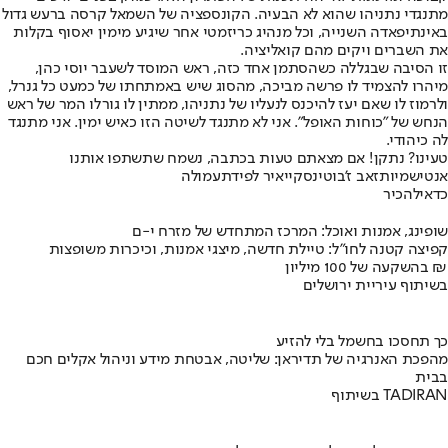
מתנגדי נתניהו שהוא לא הבעיה. הקונספציה של השמאל קרסה ברעש גדול
באינתיפאדה השנייה, וכל מנהיג כריזמטי אחר שיגיע מימין יאסוף בקלות
את השברים ויקים מהם קואליציה.
זו הסיבה שבגללה כשהסתמן אחד כזה, ראש המוסד לשעבר יוסי כהן,
מיהרו להצמיד לו פרשה מביכה, מהסוג שיש באמתחתו של כמעט כל גנרל,
ולרמוז לו שאם יעז להיכנס לנעליו של נתניהו, ממתין לו גורלו המר של ראש
הנחש של "כוחות האופל". אני לא מתנגד לשיטה הזו כאיש ימין. אני מתנגד
לה כיהודי.
טעינו? נתקן! אם מצאתם טעות בכתבה, נשמח שתשתפו אותנו
אנטישמיות
זאב ז'בוטינסקי
יאיר לפיד
תעמולה
כדאי
להכיר
שופינג, אמנות ואוכל: המרכז המתחדש של מזרח י-ם
קפיצה קטנה לחו"ל: טיילת חדשה, מיצגי אמנות, וכיכרות משופצות
בהשקעה של 100 מיליון ₪
בשיתוף עיריית ירושלים
כך תחסכו בחשמל בלי להזיע
מהפכת האנרגיה של תדיראן: שליטה, אבטחת מידע וניהול אקלים חכם
בבית
בשיתוף TADIRAN