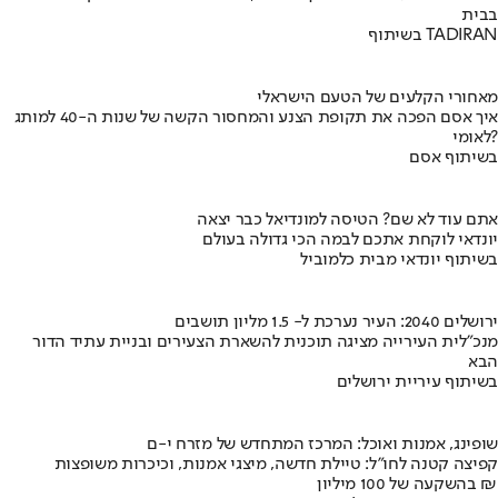
בבית
בשיתוף TADIRAN
מאחורי הקלעים של הטעם הישראלי
איך אסם הפכה את תקופת הצנע והמחסור הקשה של שנות ה-40 למותג
לאומי?
בשיתוף אסם
אתם עוד לא שם? הטיסה למונדיאל כבר יצאה
יונדאי לוקחת אתכם לבמה הכי גדולה בעולם
בשיתוף יונדאי מבית כלמוביל
ירושלים 2040: העיר נערכת ל- 1.5 מליון תושבים
מנכ"לית העירייה מציגה תוכנית להשארת הצעירים ובניית עתיד הדור
הבא
בשיתוף עיריית ירושלים
שופינג, אמנות ואוכל: המרכז המתחדש של מזרח י-ם
קפיצה קטנה לחו"ל: טיילת חדשה, מיצגי אמנות, וכיכרות משופצות
בהשקעה של 100 מיליון ₪