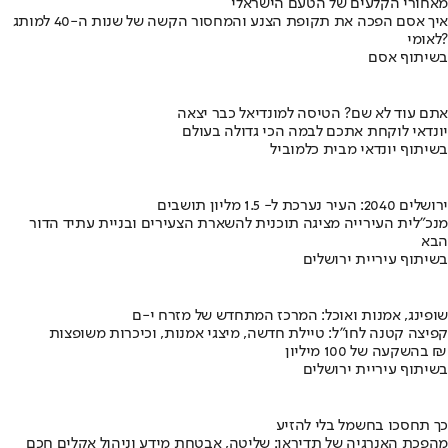
מאחורי הקלעים של הטעם הישראלי
איך אסם הפכה את תקופת הצנע והמחסור הקשה של שנות ה-40 למותג
לאומי?
בשיתוף אסם
אתם עוד לא שם? הטיסה למונדיאל כבר יצאה
יונדאי לוקחת אתכם לבמה הכי גדולה בעולם
בשיתוף יונדאי מבית כלמוביל
ירושלים 2040: העיר נערכת ל- 1.5 מליון תושבים
מנכ"לית העירייה מציגה תוכנית להשארת הצעירים ובניית עתיד הדור
הבא
בשיתוף עיריית ירושלים
שופינג, אמנות ואוכל: המרכז המתחדש של מזרח י-ם
קפיצה קטנה לחו"ל: טיילת חדשה, מיצגי אמנות, וכיכרות משופצות
בהשקעה של 100 מיליון ₪
בשיתוף עיריית ירושלים
כך תחסכו בחשמל בלי להזיע
מהפכת האנרגיה של תדיראן: שליטה, אבטחת מידע וניהול אקלים חכם