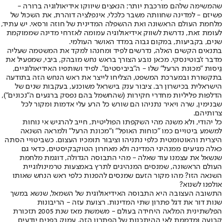
שהמשימה שלהם מורכבת יותר: הנאצים שיווקו אידיאולוגיה ברורה -
פשיזם - למדינה שחוותה משבר כלכלי, אינפלציה דוהרת, את השכול של
מלחמת העולם הראשונה ואת ההשפלה המדינית של חוזה ורסאי. יש עתיד,
לעומת זאת, נדרשת לשווק אידיאולוגיה עמומה לאזרחי מדינה שממוקמת
שנים, בקביעות, במקום גבוה במדד האושר העולמי.
בתנאים הקשים האלה, נדרשים לפיד ומחנהו למקד את המשטמה שעליה
מדבר ז'בוטינסקי. מכאן נובע הצורך בראש נחש מובהק, ביבי, שמפעיל את
גֵיסות "מכונת הרעל" שלו - ה"ביביסטים". לפיד ושותפיו האידיאולוגיים,
בתקשורת ובמערכת המשפט, הצליחו לייצר את ראש הנחש הזה בתודעה
הישראלית בכישרון רב. ציבור ענק בישראל משוכנע, בעקבות שנים של
הדלפות פליליות מחדרי חקירות (שהחשמל בהם נפסק ברגעים ה"נכונים"),
שבנימין, שרה ויאיר נתניהו הם שורש כל הרע עלי אדמות ומקור לכל
צרותיהם.
כל יהודי, ולא משנה מהי השקפתו הפוליטית, חייב להרגיש אי נוחות
למשמע ביטויים כמו "כוחות האופל" ו"מכונת הרעל" ולמראה השנאה
היצרית והאוטומטית כלפי נתניהו וציבור תומכיו העצום. כשביטויי הסתה
כאלה מגיעים ממנהיגי המדינה ולא מאחרון הטוקבקיסטים, כדאי גם
שנשאל את עצמנו עוד שאלה - מהי התבוסה הגדולה, דוגמת מלחמת
העולם הראשונה, שמנסים המנהיגים לתרץ באמצעות טרמינולוגיית
השנאה הזו? מהו מקור הזעם שמנסים להפנות כלפי ראש הנחש שאותו
אולפנו לשנוא?
התשובה העצובה היא התבוסה האידיאולוגית של השמאל, שנשא במשך
שנות דור את דגל פתרון שתי המדינות. רצועת עזה - הריבונות
הפלשתינית המלאה היחידה בעולם - משמשת מאז שנת 2005 תזכורת
קבועה ומדממת לאי ההיתכנות של הפתרון הזה. עמוק בפנים יודעים