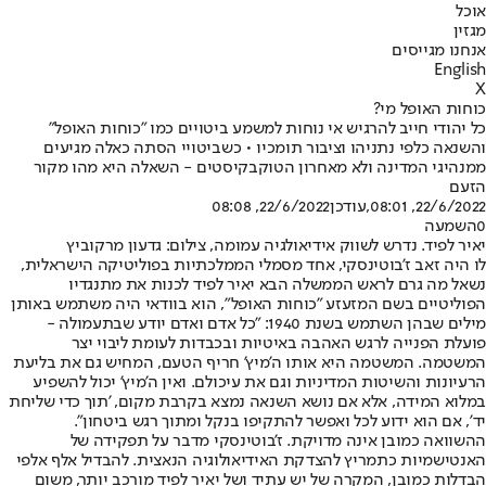
אוכל
מגזין
אנחנו מגייסים
English
X
כוחות האופל מי?
כל יהודי חייב להרגיש אי נוחות למשמע ביטויים כמו "כוחות האופל"
והשנאה כלפי נתניהו וציבור תומכיו • כשביטויי הסתה כאלה מגיעים
ממנהיגי המדינה ולא מאחרון הטוקבקיסטים - השאלה היא מהו מקור
הזעם
22/6/2022, 08:01
,עודכן
22/6/2022, 08:08
0
השמעה
יאיר לפיד. נדרש לשווק אידיאולגיה עמומה, צילום: גדעון מרקוביץ
לו היה זאב ז'בוטינסקי, אחד מסמלי הממלכתיות בפוליטיקה הישראלית,
נשאל מה גרם לראש הממשלה הבא יאיר לפיד לכנות את מתנגדיו
הפוליטיים בשם המזעזע "כוחות האופל", הוא בוודאי היה משתמש באותן
מילים שבהן השתמש בשנת 1940: "כל אדם ואדם יודע שבתעמולה -
פועלת הפנייה לרגש האהבה באיטיות ובכבדות לעומת ליבוי יצר
המשטמה. המשטמה היא אותו ה'מיץ' חריף הטעם, המחיש גם את בליעת
הרעיונות והשיטות המדיניות וגם את עיכולם. ואין ה'מיץ' יכול להשפיע
במלוא המידה, אלא אם נושא השנאה נמצא בקרבת מקום, 'תוך כדי שליחת
יד', אם הוא ידוע לכל ואפשר להתקיפו בנקל ומתוך רגש ביטחון".
ההשוואה כמובן אינה מדויקת. ז'בוטינסקי מדבר על תפקידה של
האנטישמיות כתמריץ להצדקת האידיאולוגיה הנאצית. להבדיל אלף אלפי
הבדלות כמובן, המקרה של יש עתיד ושל יאיר לפיד מורכב יותר, משום