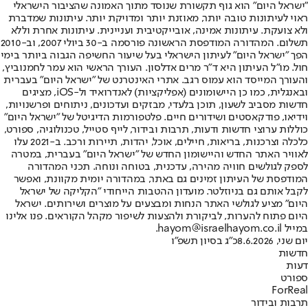
"ישראל היום" הוא גוף תקשורת שנוסד מתוך האמונה שהציבור הישראלי
ראוי לעיתונות טובה יותר, מאוזנת יותר ומדויקת יותר. עיתונות שמדברת
ולא צועקת. עיתונות אמינה, אובייקטיבית ועניינית. עיתונות אחרת וללא
תשלום. המהדורה המודפסת הראשונה פורסמה ב-30 ביולי 2007, וב-2010
הפך "ישראל היום" לעיתון הישראלי בעל שיעור החשיפה הגבוה ביותר בימי
חול. מו"ל העיתון היא ד"ר מרים אדלסון. העורך הראשי הוא עמר לחמנוביץ,
והעורך המייסד הוא עמוס רגב. אתרי האינטרנט של "ישראל היום" בעברית
ובאנגלית, כמו כן היישומונים (אפליקציות) לאנדרואיד ול-iOS, מציגים
חדשות מסביב לשעון, תוכן בלעדי, מבזקים ועדכונים, ניתוחים ופרשנויות,
וידיאו, פודקאסטים ושידורים חיים. פלטפורמות הדיגיטל של "ישראל היום"
כוללות ערוצי חדשות ודעות, תרבות ובידור, לייף סטייל, טכנולוגיה, ספורט,
כלכלה וצרכנות, בריאות, חיילים, אוכל, יהדות, תיירות ורכב. ב-2021 עלו
לאוויר האתר החדש והיישומון החדש של "ישראל היום" בעברית, במטרה
לספק לגולשים חוויה מהירה, עדכנית, בטוחה ונוחה. תכני המהדורה
המודפסת של העיתון זמינים גם באתר, במהדורה יומית מקוונת, ואפשר
לקבל אותם גם בניוזלטר. מועדון ההטבות הייחודי "הקליקה של ישראל
היום" מציע לגולשי האתר הנחות ומבצעים על מוצרים ושירותים. ישראל
היום פתוח להערות, לביקורת ולהצעות לשיפור מקהל הקוראים. פנו אלינו
במייל hayom@israelhayom.co.il.
יום שני, 8.6.2026
כ"ג בסיון תשפ"ו
חדשות
דעות
ספורט
ForReal
תרבות ובידור