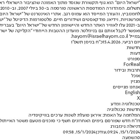
"ישראל היום" הוא גוף תקשורת שנוסד מתוך האמונה שהציבור הישראלי ראוי 
ת
ופרשנויות, וידיאו, פודקאסטים ושידורים חיים. פלטפורמות הדיגיטל של "ישרא
ב-2021 עלו לאוויר האתר החדש והיישומון החדש של "ישראל היום" בע
ואפשר לקבל אותם גם בניוזלטר. מועדון ההטבות הייחודי "הקליקה של ישרא
במייל hayom@israelhayom.co.il.
יום רביעי, 15.4.2026
כ"ח בניסן תשפ"ו
חדשות
דעות
ספורט
ForReal
תרבות ובידור
אוכל
מגזין
אנחנו מגייסים
English
X
טכנולוגיה ומדע
חדשות טכנולוגיה
המלחמה על האמת: איראן פועלת לשנות ערכים בוויקיפדיה
דו"ח חדש שפורסם בימים האחרונים חשף כי סוכנים מטעם משטר האייתוללות 
דניאלה גינזבורג
15/1/2024, 09:24
,עודכן
15/1/2024, 09:58
0
השמעה