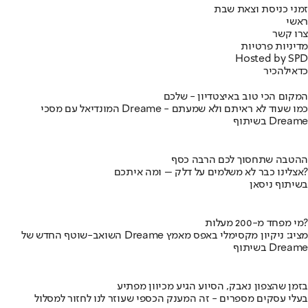
זמני כניסת וצאת שבת
ראשי
צרו קשר
מדיניות פרטיות
Hosted by SPD
כדאי
להכיר
המקום הכי טוב באיצטדיון - שלכם
המונדיאל עם מסכי Dreame - כמו שעוד לא ראיתם ולא שמעתם
בשיתוף Dreame
ההטבה שתחסוך לכם הרבה כסף
אצלינו כבר לא משלמים על דלק – ומה איתכם?
בשיתוף ניסאן
מי מפחד מ-200 מעלות?
השואב-שוטף החדש של Dreame מציג: ניקיון מקסימלי באפס מאמץ
בשיתוף Dreame
בזמן שהצפון נאבק, הסיוע הגיע מכיוון מפתיע
בעלי עסקים מספרים - זה המענק הכספי שעוזר לנו לחזור למסלול