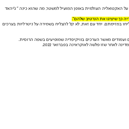
 על האקטואליה העולמית באופן המועיל למשטר, מה שהוא כינה " ג'יהאד
דיה כך שיציגו את הנרטיב שלהם".
יחו במזימתם. יחד עם זאת, לא קל להצליח בשמירה על ניטרליות בערכים
נה לאחר שזו פלשה לאוקראינה בפברואר 2022.