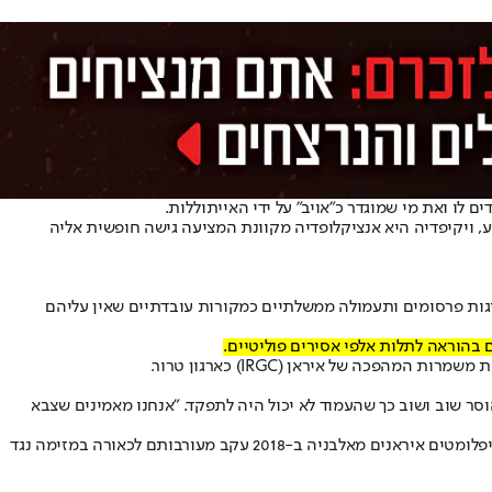
לו ואת מי שמוגדר כ"אויב" על ידי האייתוללות.
ע, ויקיפדיה היא אנציקלופדיה מקוונת המציעה גישה חופשית אליה
יגות פרסומים ותעמולה ממשלתיים כמקורות עובדתיים שאין עליהם
ה של איראן (IRGC) כארגון טרור.
סר שוב ושוב כך שהעמוד לא יכול היה לתפקד. "אנחנו מאמינים שצבא
מחיקות אחרות כללו התייחסויות לכליאתו של הפקיד האיראני חמיד נורי, דמות מפתח המעורבת בטבח ב-1988, בשוודיה לפני כשנתיים, וגירוש שני דיפלומטים איראנים מאלבניה ב-2018 עקב מעורבותם לכאורה במזימה נגד