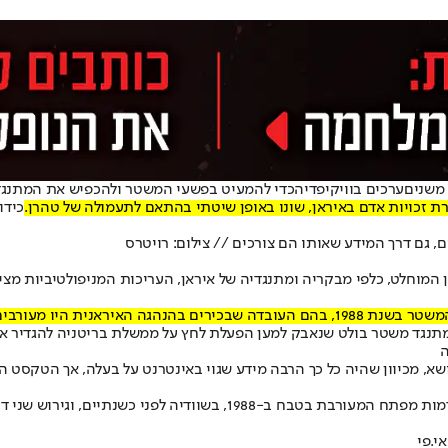
 משנים
ערכים בוויקיפדיה
כדי להמעיט בפשעי המשטר ולהכפיש את המתנגדים 
פרת זכויות אדם באיראן, שונו באופן שיטתי בהתאם לתעמולה של טהרן.
כידו
גם דרך המידע שאותו הם צורכים // צילום: רויטרס
 המוחלט, כלפי מבקריה ומתנגדיה של איראן, העריכות המניפולטיביות מצ
לות אלפי אסירים פוליטיים.
משטר בולט שנאבק למען הפעלת לחץ על ממשלת בריטניה להגדיר את משמרות המהפכ
ה
א, מכיוון שהיה כל כך הרבה מידע שגוי באינטרנט על בעלה, אך הטקסט הו