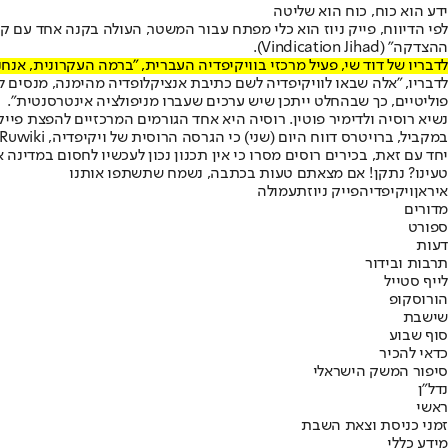
ידע הוא כוח, כוח הוא שליטה
לפי הדיווח, פייק ניוז הוא כלי מפתח עבור המשטר, העולה בקנה אחד עם קר
ההצדקה" (Vindication Jihad).
לדבריו של דוד שי, פעיל מרכזי בוויקיפדיה העברית, "ברמה העקרונית, אנחנ
לדבריו, "אלה שבאו לוויקיפדיה לשם כתיבת אנציקלופדיה מהימנה, מנסים ל
פוליטיים, כך שבהחלט ייתכן שיש ערכים שעברו מניפולציה אינטרסנטית".
נשיא רוסיה ולדימיר פוטין. רוסיה היא אחד הגורמים המרכזיים להפצת פייק נ
במקביל, ברויטרס דווח היום (שני) כי הגרסה הרוסית של ויקיפדיה, Ruwiki, תושק במהלך היממה הקרובה. לפי הדיווחים, Ruwiki תכלול יותר מאמרים ועמודים מאשר הערכים בוויקיפדיה שמופיעים בשפה הרוסית.
יחד עם זאת, בכירים רוסים מסרו כי אין תכנון נכון לעכשיו לחסום במדינה
טעינו? נתקן! אם מצאתם טעות בכתבה, נשמח שתשתפו אותנו
איראן
ויקיפדיה
פייק ניוז
תעמולה
מדורים
ספורט
דעות
תרבות ובידור
לייף סטייל
הורוסקופ
שישבת
סוף שבוע
כדאי להכיר
סיפור המשק הישראלי
נדל"ן
ראשי
זמני כניסת וצאת השבת
מידע כללי