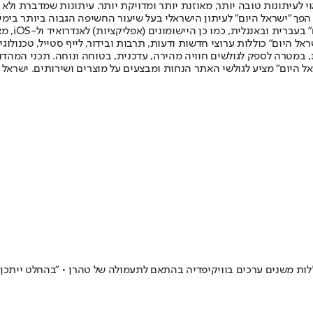
לעיתונות טובה יותר, מאוזנת יותר ומדויקת יותר. עיתונות שמדברת ולא צ
שלום. המהדורה המודפסת הראשונה פורסמה ב-30 ביולי 2007, וב-2010 הפך "ישראל היום" לעיתון הישראלי בעל שי
לחמנוביץ,
ל היום" כוללות ערוצי חדשות ודעות, תרבות ובידור, לייף סטייל, טכנולוגיה
ברית, במטרה לספק לגולשים חוויה מהירה, עדכנית, בטוחה ונוחה. תכני המה
ל היום" מציע לגולשי האתר הנחות ומבצעים על מוצרים ושירותים. ישראל 
משנים ערכים בוויקיפדיה בהתאם לתעמולה של טהרן • "בהחלט ייתכן שיש ער