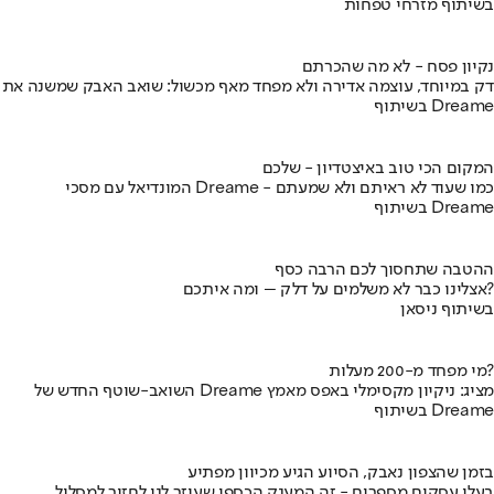
בשיתוף מזרחי טפחות
נקיון פסח - לא מה שהכרתם
דק במיוחד, עוצמה אדירה ולא מפחד מאף מכשול: שואב האבק שמשנה את
בשיתוף Dreame
המקום הכי טוב באיצטדיון - שלכם
המונדיאל עם מסכי Dreame - כמו שעוד לא ראיתם ולא שמעתם
בשיתוף Dreame
ההטבה שתחסוך לכם הרבה כסף
אצלינו כבר לא משלמים על דלק – ומה איתכם?
בשיתוף ניסאן
מי מפחד מ-200 מעלות?
השואב-שוטף החדש של Dreame מציג: ניקיון מקסימלי באפס מאמץ
בשיתוף Dreame
בזמן שהצפון נאבק, הסיוע הגיע מכיוון מפתיע
בעלי עסקים מספרים - זה המענק הכספי שעוזר לנו לחזור למסלול