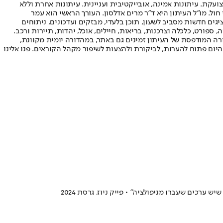
ועקת. עיתונות אמינה, אובייקטיבית ועניינית. עיתונות אחרת וללא
עור החשיפה הגבוה ביותר בימי חול. מו"ל העיתון היא ד"ר מרים אדלסון. העורך הראשי הוא עמר
 והעורך המייסד הוא עמוס רגב. אתרי האינטרנט של "ישראל היום" בעברית ובאנגלית, כמו כן היישומונים (אפליקציות) לאנדרואיד ול-iOS, מציגים חדשות מסביב לשעון, תוכן בלעדי, מבזקים ועדכונים, ניתוחים
, ספורט, כלכלה וצרכנות, בריאות, חיילים, אוכל, יהדות, תיירות ורכב.
דורה המודפסת של העיתון זמינים גם באתר, במהדורה יומית מקוונת,
היום פתוח להערות, לביקורת ולהצעות לשיפור מקהל הקוראים. פנו אלינו
כים שעברו מניפולציה" • פייק ניוז, גרסת 2024