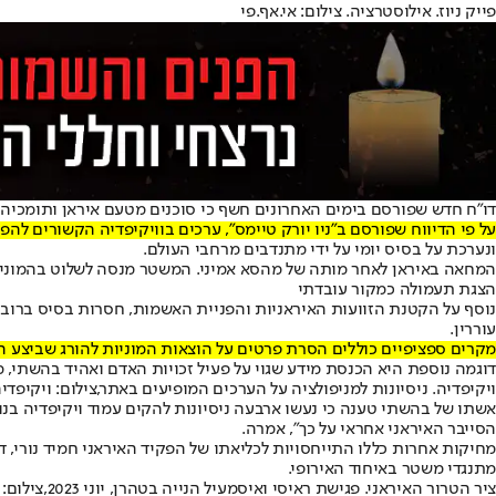
פייק ניוז. אילוסטרציה. צילום: אי.אף.פי
דו"ח חדש שפורסם בימים האחרונים חשף כי סוכנים מטעם איראן ותומכיה
על פי הדיווח שפורסם ב"ניו יורק טיימס", ערכים בוויקיפדיה הקשורים לה
ונערכת על בסיס יומי על ידי מתנדבים מרחבי העולם.
המחאה באיראן לאחר מותה של מהסא אמיני. המשטר מנסה לשלוט בהמונים, 
הצגת תעמולה כמקור עובדתי
נוסף על הקטנת הזוועות האיראניות והפניית האשמות, חסרות בסיס ברובן
עוררין.
מקרים ספציפיים כוללים הסרת פרטים על הוצאות המוניות להורג שביצע המשטר בשנת 1988, בהם העובדה שבכירים בהנהגה האיראנית היו מעורבים בהוראה לת
דוגמה נוספת היא הכנסת מידע שגוי על פעיל זכויות האדם ואהיד בהשתי, מתנגד 
ויקיפדיה. ניסיונות למניפולציה על הערכים המופיעים באתר,צילום: ויקיפדי
אשתו של בהשתי טענה כי נעשו ארבעה ניסיונות להקים עמוד ויקיפדיה בנוש
הסייבר האיראני אחראי על כך", אמרה.
מתנגדי משטר באיחוד האירופי.
ציר הטרור האיראני. פגישת ראיסי ואיסמעיל הנייה בטהרן, יוני 2023,צילום: אי.פי