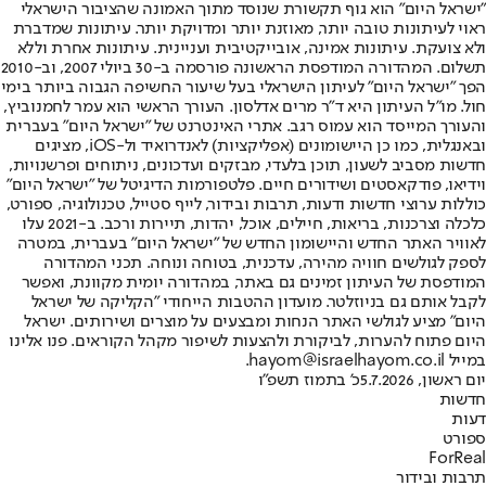
"ישראל היום" הוא גוף תקשורת שנוסד מתוך האמונה שהציבור הישראלי
ראוי לעיתונות טובה יותר, מאוזנת יותר ומדויקת יותר. עיתונות שמדברת
ולא צועקת. עיתונות אמינה, אובייקטיבית ועניינית. עיתונות אחרת וללא
תשלום. המהדורה המודפסת הראשונה פורסמה ב-30 ביולי 2007, וב-2010
הפך "ישראל היום" לעיתון הישראלי בעל שיעור החשיפה הגבוה ביותר בימי
חול. מו"ל העיתון היא ד"ר מרים אדלסון. העורך הראשי הוא עמר לחמנוביץ,
והעורך המייסד הוא עמוס רגב. אתרי האינטרנט של "ישראל היום" בעברית
ובאנגלית, כמו כן היישומונים (אפליקציות) לאנדרואיד ול-iOS, מציגים
חדשות מסביב לשעון, תוכן בלעדי, מבזקים ועדכונים, ניתוחים ופרשנויות,
וידיאו, פודקאסטים ושידורים חיים. פלטפורמות הדיגיטל של "ישראל היום"
כוללות ערוצי חדשות ודעות, תרבות ובידור, לייף סטייל, טכנולוגיה, ספורט,
כלכלה וצרכנות, בריאות, חיילים, אוכל, יהדות, תיירות ורכב. ב-2021 עלו
לאוויר האתר החדש והיישומון החדש של "ישראל היום" בעברית, במטרה
לספק לגולשים חוויה מהירה, עדכנית, בטוחה ונוחה. תכני המהדורה
המודפסת של העיתון זמינים גם באתר, במהדורה יומית מקוונת, ואפשר
לקבל אותם גם בניוזלטר. מועדון ההטבות הייחודי "הקליקה של ישראל
היום" מציע לגולשי האתר הנחות ומבצעים על מוצרים ושירותים. ישראל
היום פתוח להערות, לביקורת ולהצעות לשיפור מקהל הקוראים. פנו אלינו
במייל hayom@israelhayom.co.il.
יום ראשון, 5.7.2026
כ' בתמוז תשפ"ו
חדשות
דעות
ספורט
ForReal
תרבות ובידור