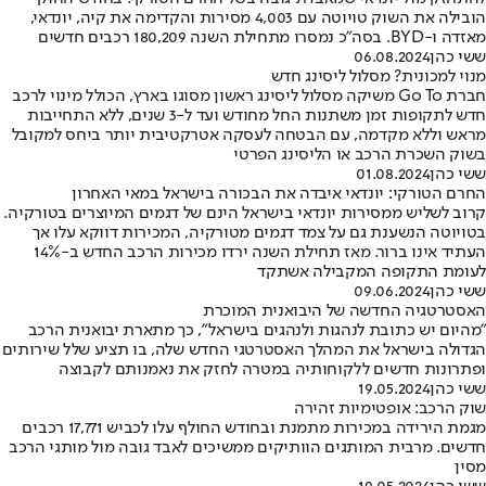
הובילה את השוק טויוטה עם 4,003 מסירות והקדימה את קיה, יונדאי,
מאזדה ו-BYD. בסה"כ נמסרו מתחילת השנה 180,209 רכבים חדשים
ששי כהן
06.08.2024
מנוי למכונית? מסלול ליסינג חדש
חברת Go To משיקה מסלול ליסינג ראשון מסוגו בארץ, הכולל מינוי לרכב
חדש לתקופות זמן משתנות החל מחודש ועד ל-3 שנים, ללא התחייבות
מראש וללא מקדמה, עם הבטחה לעסקה אטרקטיבית יותר ביחס למקובל
בשוק השכרת הרכב או הליסינג הפרטי
ששי כהן
01.08.2024
החרם הטורקי: יונדאי איבדה את הבכורה בישראל במאי האחרון
קרוב לשליש ממסירות יונדאי בישראל הינם של דגמים המיוצרים בטורקיה.
בטויוטה הנשענת גם על צמד דגמים מטורקיה, המכירות דווקא עלו אך
העתיד אינו ברור. מאז תחילת השנה ירדו מכירות הרכב החדש ב-14%
לעומת התקופה המקבילה אשתקד
ששי כהן
09.06.2024
האסטרטגיה החדשה של היבואנית המוכרת
"מהיום יש כתובת לנהגות ולנהגים בישראל", כך מתארת יבואנית הרכב
הגדולה בישראל את המהלך האסטרטגי החדש שלה, בו תציע שלל שירותים
ופתרונות חדשים ללקוחותיה במטרה לחזק את נאמנותם לקבוצה
ששי כהן
19.05.2024
שוק הרכב: אופטימיות זהירה
מגמת הירידה במכירות מתמנת ובחודש החולף עלו לכביש 17,771 רכבים
חדשים. מרבית המותגים הוותיקים ממשיכים לאבד גובה מול מותגי הרכב
מסין