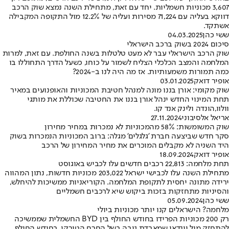
3,607 מכוניות חשמליות. יחד עם זאת, מתחילת השנה נמצא שוק הרכב
דווקא בעליה עם 71,224 מסירות ועליה של 12.2% מול התקופה המקבילה
אשתקד.
ששי כהן
04.03.2025
סיכום 2024 בשוק ברכב הישראלי
שוק הרכב הישראלי עבר לא מעט טלטלות בשנה החולפת. עם זאת, למרות
המלחמה והמצב הכלכלי הצליח לשמור על כוחו, כשעל הדרך התחוללו בו
כמה תמורות משמעותיות. אז מה היה לנו ב-2024?
אופיר דואק
03.01.2025
שוק מקומי: אורן בננו מונה למנהל חטיבת המכוניות והאופנועים במאיר
תחת המינוי החדש ינהל אורן בננו את החטיבה שכוללת את מותגי
וולוו,הונדה ולינק אנד קו.
אריאל אלסיבוני
27.11.2024
שוק המשומשות: 58% מהמכוניות לא נמכרות במחיר מחירון
סקר חדש שביצעה חברת 'גלגלים' מגלה: ברוב המכוניות הנמכרות בשוק
היד השניה לא מקבלים המוכרים את מחיר המחירון של הרכב
אופיר דואק
18.09.2024
תחת מלחמה: 22,813 רכבים חדשים עלו לכביש באוגוסט
מתחילת השנה עלו לכבישי ישראל 203,022 מכוניות חדשות, נתון המהווה
ירידה מתונה יחסית לתקופת המלחמה. הקוריאניות ממשיכות להיחלש,
והסיניות מתחזקות בזכות ביקוש שיא לרכבים חשמליים
ששי כהן
05.09.2024
מלחמה? הישראלים קנו יותר מכוניות ביולי
רק 200 מכוניות הפרידו בחודש החולף בין BYD החשמלית שממשיכה
להתחזק מול יונדאי שמאבדת גובה בשל החרם הטורקי. בחודש החולף