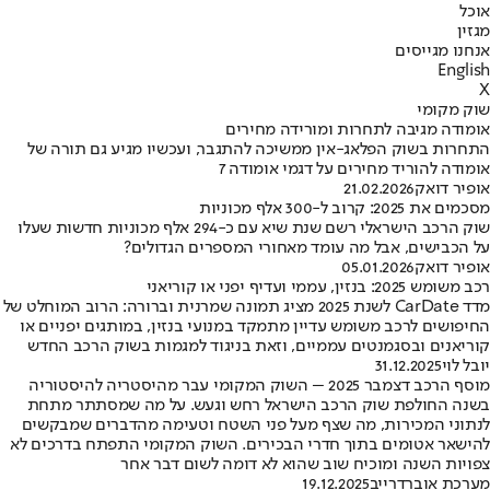
אוכל
מגזין
אנחנו מגייסים
English
X
שוק מקומי
אומודה מגיבה לתחרות ומורידה מחירים
התחרות בשוק הפלאג-אין ממשיכה להתגבר, ועכשיו מגיע גם תורה של
אומודה להוריד מחירים על דגמי אומודה 7
אופיר דואק
21.02.2026
מסכמים את 2025: קרוב ל-300 אלף מכוניות
שוק הרכב הישראלי רשם שנת שיא עם כ-294 אלף מכוניות חדשות שעלו
על הכבישים, אבל מה עומד מאחורי המספרים הגדולים?
אופיר דואק
05.01.2026
רכב משומש 2025: בנזין, עממי ועדיף יפני או קוריאני
מדד CarDate לשנת 2025 מציג תמונה שמרנית וברורה: הרוב המוחלט של
החיפושים לרכב משומש עדיין מתמקד במנועי בנזין, במותגים יפניים או
קוריאנים ובסגמנטים עממיים, וזאת בניגוד למגמות בשוק הרכב החדש
יובל לוי
31.12.2025
מוסף הרכב דצמבר 2025 – השוק המקומי עבר מהיסטריה להיסטוריה
בשנה החולפת שוק הרכב הישראל רחש וגעש. על מה שמסתתר מתחת
לנתוני המכירות, מה שצף מעל פני השטח וטעימה מהדברים שמבקשים
להישאר אטומים בתוך חדרי הבכירים. השוק המקומי התפתח בדרכים לא
צפויות השנה ומוכיח שוב שהוא לא דומה לשום דבר אחר
מערכת אוברדרייב
19.12.2025