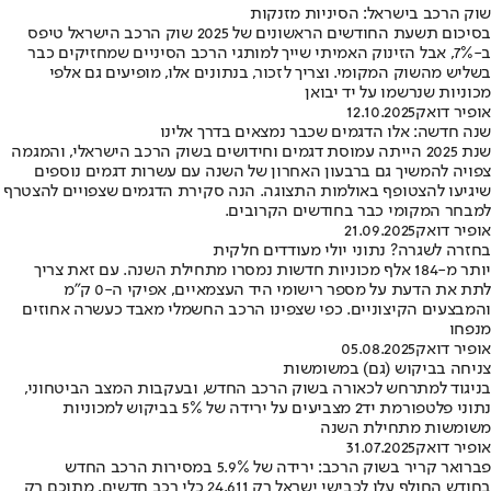
שוק הרכב בישראל: הסיניות מזנקות
בסיכום תשעת החודשים הראשונים של 2025 שוק הרכב הישראל טיפס
ב-7%, אבל הזינוק האמיתי שייך למותגי הרכב הסיניים שמחזיקים כבר
בשליש מהשוק המקומי. וצריך לזכור, בנתונים אלו, מופיעים גם אלפי
מכוניות שנרשמו על יד יבואן
אופיר דואק
12.10.2025
שנה חדשה: אלו הדגמים שכבר נמצאים בדרך אלינו
שנת 2025 הייתה עמוסת דגמים וחידושים בשוק הרכב הישראלי, והמגמה
צפויה להמשיך גם ברבעון האחרון של השנה עם עשרות דגמים נוספים
שיגיעו להצטופף באולמות התצוגה. הנה סקירת הדגמים שצפויים להצטרף
למבחר המקומי כבר בחודשים הקרובים.
אופיר דואק
21.09.2025
בחזרה לשגרה? נתוני יולי מעודדים חלקית
יותר מ-184 אלף מכוניות חדשות נמסרו מתחילת השנה. עם זאת צריך
לתת את הדעת על מספר רישומי היד העצמאיים, אפיקי ה-0 ק"מ
והמבצעים הקיצוניים. כפי שצפינו הרכב החשמלי מאבד כעשרה אחוזים
מנפחו
אופיר דואק
05.08.2025
צניחה בביקוש (גם) במשומשות
בניגוד למתרחש לכאורה בשוק הרכב החדש, ובעקבות המצב הביטחוני,
נתוני פלטפורמת יד2 מצביעים על ירידה של 5% בביקוש למכוניות
משומשות מתחילת השנה
אופיר דואק
31.07.2025
פברואר קריר בשוק הרכב: ירידה של 5.9% במסירות הרכב החדש
בחודש החולף עלו לכבישי ישראל רק 24,611 כלי רכב חדשים, מתוכם רק