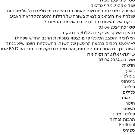
ששי כהן
19.05.2024
שוק מקומי: ניקוי מדפים
הירידה במכירות בחודשים האחרונים והצטברות מלאי גדול של מכוניות,
שולחת את היבואנים לצאת בשורה של הוזלות והטבות לקראת האביב.
בדקנו אילו הצעות מחכות לכם באולמות התצוגה?
ששי כהן
03.04.2024
רבעון ראשון: השוק יורד, BYD מתחזקת
המלחמה והמצב הכלכלי פגעו כצפוי במכירות הרכב החדש שפחתו
ל-89,041 רכבים ברבעון הראשון של השנה. החשמליות רשמו שיא בנתח
השוק וכך גם המכוניות הסיניות, והדגמים המבוקשים ביותר היו BYD אטו
3, יונדאי אלנטרה וקיה נירו
ששי כהן
03.04.2024
חדשות
בארץ
בעולם
ביטחוני
פוליטי
פלילים
בריאות
חינוך
משפט
פוליטי-מדיני
תרבות ובידור
ForReal
ספורט