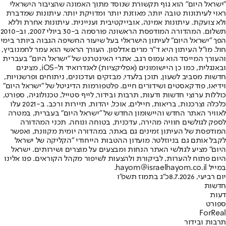
"ישראל היום" הוא גוף תקשורת שנוסד מתוך האמונה שהציבור הישראלי
ראוי לעיתונות טובה יותר, מאוזנת יותר ומדויקת יותר. עיתונות שמדברת
ולא צועקת. עיתונות אמינה, אובייקטיבית ועניינית. עיתונות אחרת וללא
תשלום. המהדורה המודפסת הראשונה פורסמה ב-30 ביולי 2007, וב-2010
הפך "ישראל היום" לעיתון הישראלי בעל שיעור החשיפה הגבוה ביותר בימי
חול. מו"ל העיתון היא ד"ר מרים אדלסון. העורך הראשי הוא עמר לחמנוביץ,
והעורך המייסד הוא עמוס רגב. אתרי האינטרנט של "ישראל היום" בעברית
ובאנגלית, כמו כן היישומונים (אפליקציות) לאנדרואיד ול-iOS, מציגים
חדשות מסביב לשעון, תוכן בלעדי, מבזקים ועדכונים, ניתוחים ופרשנויות,
וידיאו, פודקאסטים ושידורים חיים. פלטפורמות הדיגיטל של "ישראל היום"
כוללות ערוצי חדשות ודעות, תרבות ובידור, לייף סטייל, טכנולוגיה, ספורט,
כלכלה וצרכנות, בריאות, חיילים, אוכל, יהדות, תיירות ורכב. ב-2021 עלו
לאוויר האתר החדש והיישומון החדש של "ישראל היום" בעברית, במטרה
לספק לגולשים חוויה מהירה, עדכנית, בטוחה ונוחה. תכני המהדורה
המודפסת של העיתון זמינים גם באתר, במהדורה יומית מקוונת, ואפשר
לקבל אותם גם בניוזלטר. מועדון ההטבות הייחודי "הקליקה של ישראל
היום" מציע לגולשי האתר הנחות ומבצעים על מוצרים ושירותים. ישראל
היום פתוח להערות, לביקורת ולהצעות לשיפור מקהל הקוראים. פנו אלינו
במייל hayom@israelhayom.co.il.
יום רביעי, 8.7.2026
כ"ג בתמוז תשפ"ו
חדשות
דעות
ספורט
ForReal
תרבות ובידור