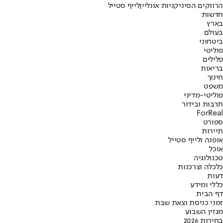
הרווקים הסיני
קניות אונליין
לייף סטייל
חדשות
בארץ
בעולם
ביטחוני
פוליטי
פלילים
בריאות
חינוך
משפט
פוליטי-מדיני
תרבות ובידור
ForReal
ספורט
תיירות
אופנה ולייף סטייל
אוכל
טכנולוגיה
כלכלה וצרכנות
דעות
כללי ומידע
דף הבית
זמני כניסת וצאת שבת
מגזין השבוע
בחירות 2026