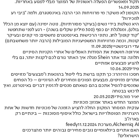
תקול ומאפשרים הפעלה ראשונית של המוצר מבלי לפגוע באחריות.
14.09.2025
הקופון לא משקר: מי מרוויחות הכי הרבה באינסטגרם, ולמה "ביבי רע
למכירות"
היא נשלטת בידי נשים (בעיקר מסורתיות), נוטה ימינה (עם יוצא מן הכלל
בולט), ומגלגלת ים כסף (300 מיליון שקלים בשנה) • רגע לפני שתחפשו
"קוד קופון" לחג, נתוני הרכישות באינסטגרם נחשפים: מי קונים ובעיקר
קונות, וכמה מרוויחות המשפיעניות המובילות (הרבה יותר משחשבתם)
עדי רובינשטיין
11.09.2025
אירופה חושפת את הסודות האפלים של אתרי הקניות הסיניים
תלונה נגד אתר Shein מגלה איך האתר גורם לכם לקנות יותר, גם בלי
להציע מבצעים אמתיים
פידי
10.06.2025
חסכו והיזהרו: כך תקנו ברשת בלי ליפול בהונאות ו"מבצעים" מזויפים
אתרים מזויפים, מבצעים הפוכים ומחירים לא הגיוניים – כל הפחים
שמנסים להפיל אתכם בהם כשאתם מנסים להזמין דברים באינטרנט, ואיך
לרכוש בבטחה
יאיר מור
,
פידי
20.05.2025
המוצר החדש באתר אמזון: מכוניות
ענקית המסחר המקוון החלה להציע הזמנה של מכוניות חדשות של אחת
היצרניות הפופולריות בישראל, כולל איסוף מסוכנות – בינתיים רק
בארה"ב
Alchemiq AI
,
מערכת feedy
11.12.2024
האם אתרים בינלאומיים גובים מחירים גבוהים יותר מהצרכנים
הישראלים?