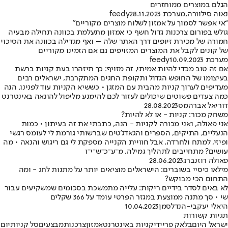
הגלם במוצרים ממוחזרים
נאוה סילוורה
,
מערכת feedy
28.11.2023
“אי אפשר לסמוך על אמזון לשלוח מוצרים מקוריים"
גולש בפורום צרכנות גדול חשף כי אמזון מתעלמת בכוונה תחילה מבעיה
חמורה של מכירת זיופים דרך האתר שלה – ואף מגדילה בכוונה את הסיכוי
של קונים לקבל את המוצרים המזויפים גם אם הזמינו מקוריים
מערכת feedy
10.09.2023
אם זה טוב מכדי להיות אמיתי, זה מזויף: כך תיזהרו בעת קניות ברשת
בעיצומו של החופש הגדול ותקופת החגים המתקרבת, ישראלים רבים
מעדיפים לערוך קניות מהבית עם המזגן • כששיא הקניות עוד לפנינו, הנה
כמה צעדים פשוטים שיכולים לעזור לכם להימנע מליפול להונאה באינטרנט
דוריאל אברהמס
28.08.2023
משחק מכור: קניות - או לא להיות?
אני פאולה, ואני מכורה לקניות - הנה, כתבתי את זה בעיתון • כמות
הנעליים, התיקים, הספרים והגאדג'טים שברשותי גורמת לי לעומס רגשי
ופיזי, למתח ולחרדה, אבל חוויית הקנייה מספקת לי גם ריגוש והנאה • מה
עושים? מתחייבים לתהליך גמילה, מ־ע־כ־ש־י־ו
פאולה רוזנברג
28.06.2023
מילאו כיסיי בשוברים: הישראלים מוציאים יותר על מתנות לחג - ומה
התחום הכי מבוקש?
לא באים לסדר בידיים ריקות: עלייה מתמשכת בסכומים שמשקיעים עבור
שי • סך מתנה ממוצעת במגזר הפרטי עומד על 366 שקלים
היאלי יעקבי-הנדלסמן
10.04.2023
תגיות קשורות
ישראל היום
בלאק פריידי
קניות באינטרנט
אמזון
צרכנות
מבצעים
סל קניות
יום