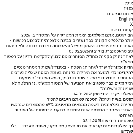
אוכל
מגזין
אנחנו מגייסים
English
X
קניות ברשת
הם קונים, אתם משלמים: האמת המטרידה על המסחר ב-2026
יותר מ־70% מהקונים כבר נעזרים בבינה מלאכותית לביצוע רכישות •
האחריות מתערפלת, האמון מואצל והאבטחה נמדדת בכוונה ולא בזהות
ניב טראכטנברג בוקובזה
05.02.2026
לאחר זינוק בקניות מחו"ל: הסוחרים פנו לבג"ץ להקדמת הדיון על הפטור
ממע"מ
הדיון אמור להיערך לאחר חג הפסח • באיגוד לשכות המסחר מנסים
להקדימו כדי למזער את הירידה בקניות בעונת הפסח שאליה נערכים
הסוחרים חודשים מראש • שחר תורג׳מן, נשיא האיגוד: "העסקים
המקומיים כבר סופגים את הפגיעה של הפטור ממע״מ. זו החלטה לא
שוויונית ורשלנית"
היאלי יעקבי-הנדלסמן
14.01.2026
קונים בשיין וטימו? הסכנה שאתם חייבים להכיר
חקירה בינלאומית חשפה ממצאים מדאיגים: 69% מהמוצרים שנרכשו
באתרי המסחר הסיניים אינם עומדים בתקני הבטיחות של האיחוד
האירופי
סוכנויות הידיעות
02.11.2025
כך האלגוריתמים קובעים עם מי תצאו, מה תקנו, ואיפה תעבדו – בלי
שתדעו