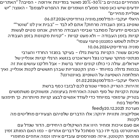
המחירים גבוהים ב־30%-20% מאשר במדינות אירופה • הסיבה? "האתרים
יודעים שיש כאן פטור ממע"מ ושומרים את ההפרש לעצמם" • האוצר: "יש
אפליית מחירים"
היאלי יעקבי-הנדלסמן
,
סוניה גורודיסקי
06.07.2024
שופינג בזמן העבודה מרחוק? אתם לא לבד – "בבית אין לנו "שוטר""
הבוסים יודעים? מסתבר שבימי העבודה מרחוק, אנחנו נוטים לעשות
קניות בזמן העבודה – ולא מעט קניות • "קניות מקוונות בזמן העבודה
יכולות לשמש כמנגנון פיצוי עצמי"
סוניה גורודיסקי
10.06.2024
סיכום עשור: הקניות ברשת גדלו - בעיקר במגזר החרדי והערבי
מנתוני מחקר שערכו גוגל וישראכרט בנושא הרגלי קניות אונליין של
ישראלים, עולה כי כולנו קונים יותר ברשת - אבל חלקנו עושים את זה
בכמות גדולה במיוחד • מהן הקטגוריות שבהן חוששים לקנות אונליין, ואיך
המלחמה השפיעה על השופינג באינטרנט?
היאלי יעקבי-הנדלסמן
01.02.2024
זהירות: הטריק הסודי שגורם לכם לבזבז כסף ברשת
עונת הקניות של סוף השנה האזרחית בעיצומה, ומשווקים משתמשים
בטריק ערמומי במיוחד כדי לעודד אנשים לבצע קניות מיותרות. כך תימנעו
מליפול בפח
מערכת feedy
20.12.2023
אפליקציה ותווית ירוקה: אלו הדברים שלפיהם הצעירים מחליטים מה
לקנות
אם פעם איכות ומחיר היוו את השיקולים היחידים, הדור שגדל עם
האינטרנט בכף ידו כבר מסתכל על דברים אחרים - כמו האם המותג זמין
מהמסך הקטנטן, איזה מפורסמים עובדים איתו וכמה אחוזים מחומרי