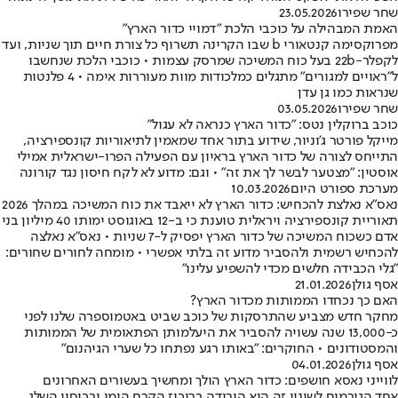
שחר שפירו
23.05.2026
האמת המבהילה על כוכבי הלכת "דמויי כדור הארץ"
מפרוקסימה קנטאורי b שבו הקרינה תשרוף כל צורת חיים תוך שניות, ועד
לקפלר-22b בעל כוח המשיכה שמרסק עצמות • כוכבי הלכת שנחשבו
ל"ראויים למגורים" מתגלים כמלכודות מוות מעוררות אימה • 4 פלנטות
שנראות כמו גן עדן
שחר שפירו
03.05.2026
כוכב ברוקלין נטס: "כדור הארץ כנראה לא עגול"
מייקל פורטר ג'וניור, שידוע בתור אחד שמאמין לתיאוריות קונספירציה,
התייחס לצורה של כדור הארץ בראיון עם הפעילה הפרו-ישראלית אמילי
אוסטין: "מצטער לבשר לך את זה" • וגם: מדוע לא לקח חיסון נגד קורונה
מערכת ספורט היום
10.03.2026
נאס"א נאלצת להכחיש: כדור הארץ לא ייאבד את כוח המשיכה במהלך 2026
תאוריית קונספירציה ויראלית טוענת כי ב-12 באוגוסט ימותו 40 מיליון בני
אדם כשכוח המשיכה של כדור הארץ יפסיק ל-7 שניות • נאס"א נאלצה
להכחיש רשמית ולהסביר מדוע זה בלתי אפשרי • מומחה לחורים שחורים:
"גלי הכבידה חלשים מכדי להשפיע עלינו"
אסף גולן
21.01.2026
האם כך נכחדו הממותות מכדור הארץ?
מחקר חדש מצביע שהתרסקות של כוכב שביט באטמוספרה שלנו לפני
כ-13,000 שנה עשויה להסביר את היעלמותן הפתאומית של הממותות
והמסטודונים • החוקרים: "באותו רגע נפתחו כל שערי הגיהנום"
אסף גולן
04.01.2026
לווייני נאסא חושפים: כדור הארץ הולך ומחשיך בעשורים האחרונים
אחד הגורמים לשינוי זה היא הירידה בריכוז הקרח הימי ובכיסוי השלג