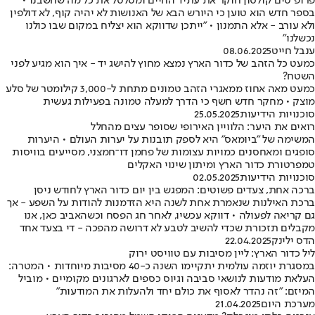
פרופ' טים קולסון חוקר את עתיד החיים ומטלטל את כל מה שחשבנו •
בספר חדש הוא טוען כי היורש הבא של האנושות לא יהיה קוף, לא דולפין
ולא עורב - אלא התמנון • "ייתכן שדווקא הוא יצליח במקום שבו כולנו
נכשלנו"
ענבל חייט
08.06.2025
כמעט כל הזהב של כדור הארץ נמצא מחוץ להישג יד - איך הוא מגיע לפני
השטח?
כמעט מאה אחוז ממאגרי הזהב טמונים מתחת ל-3,000 קילומטר של סלע
מוצק • מחקר חדש חשף כי הדרך למעלה טמונה בפעילות געשית
סוכנויות הידיעות
25.05.2025
רואים את היער: הלוויין האירופי שסופר עצים מהחלל
המשימה של "ביומאס" היא לספק תובנות על יערות העולם • היערות
סופגים ומאחסנים כמויות עצומות של פחמן דו־חמצני, מסייעים בוויסות
טמפרטורת כדור הארץ ומיתון שינוי האקלים
סוכנויות הידיעות
02.05.2025
ברכה אחת, צעדים פשוטים: המפגש בין יום כדור הארץ לחודש ניסן
ברכת האילנות שנאמרת אחת לשנה היא הזדמנות להודות על השפע - אך
גם קריאה לפעולה • דווקא עכשיו, לאחר חג הפסח וכשהאביב כאן, אנו
מקבלים תזכורת שכדי להשיב לטבע לא דרושה מהפכה - די בצעד אחד
הדס ילינק
22.04.2025
ליל כדור הארץ: ליין מסיבות עם טוויסט ירוק
במסגרת יוזמה עולמית יתקיימו השנה כ-40 מסיבות מיוחדות • המטרה:
העלאת מודעות לנושאי סביבה וגיוס כספים לארגונים מקומיים • מוביל
המיזם: "זה נהדר לאסוף את כולם יחד ולהעלות את המודעות"
מערכת היום
21.04.2025