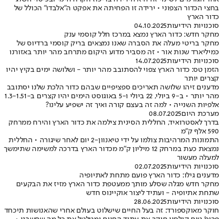
בחצי הכדור הצפוני • ירידה זו הפחיתה את אפקט ה"אלבדו" הכולל של
כדור הארץ
סוכנויות הידיעות
04.10.2025
מחקר חדש: כדור הארץ נמצא במרכז חלל קוסמי ענק
מחקר בריטי מעלה את הסברה שאנו נמצאים בריק קוסמי ברדיוס של
כמיליארד שנות אור • זה מסביר מדוע היקום מתרחב מהר יותר באזורנו
סוכנויות הידיעות
14.07.2025
הזמן טס: כדור הארץ צפוי להסתובב מהר יותר - ושלושה ימים בקיץ יהיו
קצרים יותר
מדענים זיהו שלושה תאריכים ספציפיים שבהם כדור הלכת שלנו יסתובב
מהר יותר • ב-9 ביולי, 22 ביולי ו-5 באוגוסט הימים יהיו קצרים ב-1.3-1.51
אלפיות השנייה • למה זה בעצם קורה ואיך זה ישפיע עלינו?
מערכת היום
08.07.2025
בדרך לאסטרואיד, החללית הסינית צילמה את כדור הארץ והירח ממרחק
590 אלף ק"מ
התמונות המרהיבות צולמו על ידי טיאנוון-2 יום לאחר שיגורה • החללית
נמצאת כעת במרחק 12 מיליון ק"מ מכדור הארץ בדרכה למשימה שתימשך
למעלה מעשור
סוכנויות הידיעות
02.07.2025
מדענים גילו: כדור הארץ פועם מתחת לאתיופיה
מחקר חדש מגלה שסלע מותך ממעטפת כדור הארץ מזיז את הבקעים
שתחת אתיופיה - ועתיד ליצור אוקיינוס חדש
סוכנויות הידיעות
28.06.2025
חוקר מאוקספורד: זה בעל החיים שישלוט בעולם אחרי שהאנושות תיכחד