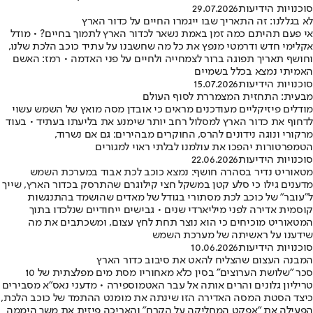
סוכנויות הידיעות
29.07.2026
לא בגללנו: זה התאריך שבו ייגמרו החיים על כדור הארץ
אי פעם תהיתם כמה זמן באמת נשאר לכדור הארץ לתמוך בחיים? • מודל
אקלימי חדש ודרמטי מנפץ את כל מה שחשבנו על עתיד כוכב הלכת שלנו,
וחושף תאריך תפוגה ברור לצמחייה ולחיים על פני האדמה • רמז: האשם
האמיתי נמצא בכלל בשמיים
סוכנויות הידיעות
15.07.2026
מבעית: התחזית המצמררת לסוף העולם
מודלים פיזיקליים מעודכנים מראים כי אובדן מסה מואץ של השמש עשוי
לדחוף את כדור הארץ למסלול רחב יותר שימנע את בליעתו בעתיד • בעוד
מרקורי ונוגה נידונים להרס, החוקרים מבהירים: גם אם נשרוד,
הטמפרטורות יהפכו את עולמנו לבלתי ראוי למגורים
סוכנויות הידיעות
22.06.2026
מטאוריט נדיר בסהרה חושף: נמצא כוכב לכת אבוד במערכת השמש
מדענים גילו כי סלע קטן במשקל חצי קילוגרם שהתרסק בכדור הארץ, שייך
ל"עובר" של כוכב לכת מסתורי בגודל של מאדים שהושמד בהתנגשות
קוסמית אדירה לפני מיליארדי שנים • גבישים ייחודיים שנלכדו בתוך
המטאוריט מוכיחים כי הוא נוצר תחת לחץ עצום, ומשכתבים את מה
שידענו על ראשיתה של מערכת השמש
סוכנויות הידיעות
10.06.2026
המבנה העצום שהצליח להאט את סיבוב כדור הארץ
סכר "שלושת הערוצים" בסין כלא מאחוריו מסת מים מפלצתית של 10
טריליון גלונים והרים אותה אל עבר האטמוספירה • מדעני נאס"א מסבירים
כיצד הסטת המסה האדירה הזו שינתה את מומנט ההתמד של כוכב הלכת,
הפעילה את "אפקט המחליקה על הקרח" והאריכה פיזית את משך היממה