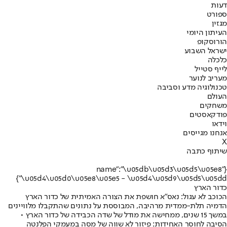
דעות
ספורט
מגזין
העיתון היומי
הורוסקופ
ישראל השבוע
כלכלה
לייף סטייל
מעריב לנוער
טכנולוגיה מדע וסביבה
העולם
משחקים
פודקאסטים
וידאו
אנחנו מגייסים
X
שיתוף כתבה
{"name":"\u05db\u05d3\u05d5\u05e8
\u05d4\u05d0\u05e8\u05e5 - \u05d4\u05d9\u05d5\u05dd"}
כדור הארץ
הכוכב לא עגול: נאס"א חושפת את הצורה האמיתית של כדור הארץ
הדמיה תלת-ממדית מרהיבה, המבוססת על נתונים שהתקבלו מלוויינים
במשך 15 שנים, ממחישה את מודל של שדה הכבידה של כדור הארץ •
הסיבה לחוסר האחידות: פיזור לא שווה של מסה במעמקי הפלנטה