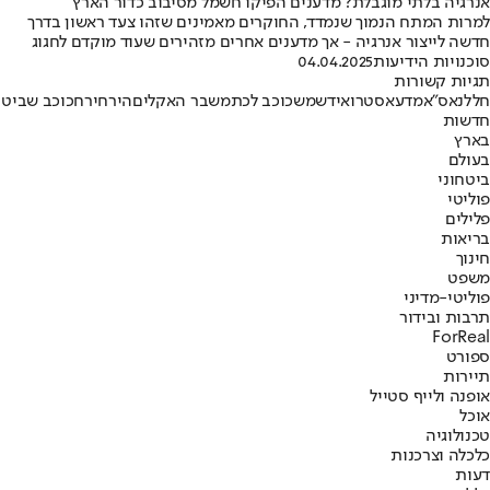
אנרגיה בלתי מוגבלת? מדענים הפיקו חשמל מסיבוב כדור הארץ
למרות המתח הנמוך שנמדד, החוקרים מאמינים שזהו צעד ראשון בדרך
חדשה לייצור אנרגיה - אך מדענים אחרים מזהירים שעוד מוקדם לחגוג
סוכנויות הידיעות
04.04.2025
תגיות קשורות
חלל
נאס"א
מדע
אסטרואיד
שמש
כוכב לכת
משבר האקלים
הירח
ירח
כוכב שביט
חדשות
בארץ
בעולם
ביטחוני
פוליטי
פלילים
בריאות
חינוך
משפט
פוליטי-מדיני
תרבות ובידור
ForReal
ספורט
תיירות
אופנה ולייף סטייל
אוכל
טכנולוגיה
כלכלה וצרכנות
דעות