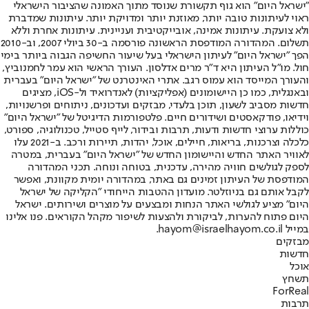
"ישראל היום" הוא גוף תקשורת שנוסד מתוך האמונה שהציבור הישראלי
ראוי לעיתונות טובה יותר, מאוזנת יותר ומדויקת יותר. עיתונות שמדברת
ולא צועקת. עיתונות אמינה, אובייקטיבית ועניינית. עיתונות אחרת וללא
תשלום. המהדורה המודפסת הראשונה פורסמה ב-30 ביולי 2007, וב-2010
הפך "ישראל היום" לעיתון הישראלי בעל שיעור החשיפה הגבוה ביותר בימי
חול. מו"ל העיתון היא ד"ר מרים אדלסון. העורך הראשי הוא עמר לחמנוביץ,
והעורך המייסד הוא עמוס רגב. אתרי האינטרנט של "ישראל היום" בעברית
ובאנגלית, כמו כן היישומונים (אפליקציות) לאנדרואיד ול-iOS, מציגים
חדשות מסביב לשעון, תוכן בלעדי, מבזקים ועדכונים, ניתוחים ופרשנויות,
וידיאו, פודקאסטים ושידורים חיים. פלטפורמות הדיגיטל של "ישראל היום"
כוללות ערוצי חדשות ודעות, תרבות ובידור, לייף סטייל, טכנולוגיה, ספורט,
כלכלה וצרכנות, בריאות, חיילים, אוכל, יהדות, תיירות ורכב. ב-2021 עלו
לאוויר האתר החדש והיישומון החדש של "ישראל היום" בעברית, במטרה
לספק לגולשים חוויה מהירה, עדכנית, בטוחה ונוחה. תכני המהדורה
המודפסת של העיתון זמינים גם באתר, במהדורה יומית מקוונת, ואפשר
לקבל אותם גם בניוזלטר. מועדון ההטבות הייחודי "הקליקה של ישראל
היום" מציע לגולשי האתר הנחות ומבצעים על מוצרים ושירותים. ישראל
היום פתוח להערות, לביקורת ולהצעות לשיפור מקהל הקוראים. פנו אלינו
במייל hayom@israelhayom.co.il.
מבזקים
חדשות
אוכל
תשחץ
ForReal
תרבות