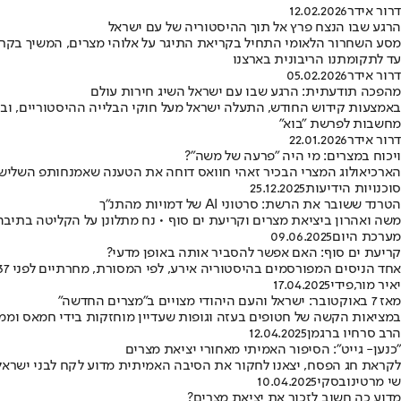
דרור אידר
12.02.2026
הרגע שבו הנצח פרץ אל תוך ההיסטוריה של עם ישראל
מסע השחרור הלאומי התחיל בקריאת התיגר על אלוהי מצרים, המשיך בקרי
עד לתקומתנו הריבונית בארצנו
דרור אידר
05.02.2026
מהפכה תודעתית: הרגע שבו עם ישראל השיג חירות עולם
באמצעות קידוש החודש, התעלה ישראל מעל חוקי הבלייה ההיסטוריים, ובז
מחשבות לפרשת "בוא"
דרור אידר
22.01.2026
ויכוח במצרים: מי היה "פרעה של משה"?
הארכיאולוג המצרי הבכיר זאהי חוואס דוחה את הטענה שאמנחותפ השלישי
סוכנויות הידיעות
25.12.2025
הטרנד ששובר את הרשת: סרטוני AI של דמויות מהתנ"ך
משה ואהרון ביציאת מצרים וקריעת ים סוף • נח מתלונן על הקליטה בתיבה 
מערכת היום
09.06.2025
קריעת ים סוף: האם אפשר להסביר אותה באופן מדעי?
אחד הניסים המפורסמים בהיסטוריה אירע, לפי המסורת, מחרתיים לפני 3,337 שנים. אבל האם ניתן להסביר אותו בדרך שאינה מעל לדרך הטבע?
יאיר מור
,
פידי
17.04.2025
מאז 7 באוקטובר: ישראל והעם היהודי מצויים ב"מצרים החדשה"
במציאות הקשה של חטופים בעזה וגופות שעדיין מוחזקות בידי חמאס וממתי
הרב סרחיו ברגמן
12.04.2025
"כנען- גייט": הסיפור האמיתי מאחורי יציאת מצרים
לקראת חג הפסח, יצאנו לחקור את הסיבה האמיתית מדוע לקח לבני ישראל 40 שנה במדבר, ואיך זה קשור לעונש של אלוהים
שי מרטינובסקי
10.04.2025
מדוע כה חשוב לזכור את יציאת מצרים?