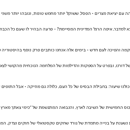
והה עם יציאת מצרים • הפסל, ששוקל יותר מחמש טונות, וגובהו יותר מש
נצא למדבר, איפה הרגל המדינית המסיימת? • פרעה הבהיר לו שעם כל הכבו
מה והפיכה לעם חדש • בימים אלה אנחנו כותבים פרק נוסף בהיסטוריה שלנ
של דורנו, ובפרט על הספקות והדילמות של המלחמה הנוכחית מהקושי לצא
לנו שיעור: בחבילת הבסיס של כל העם, כלולה גם מוזיקה • אבל התופים 
 הכוס החמישית של השיבה לארץ, והנבואה המתגשמת של "כימי צאתך מארץ 
בית נשענת על בנייה מתמדת של גורד שחקים טקסטואלי של חוקים וצדק, ה