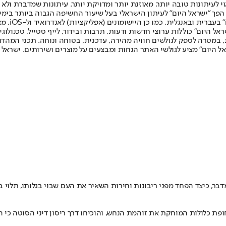
לעיתונות טובה יותר, מאוזנת יותר ומדויקת יותר. עיתונות שמדברת ולא צ
שלום. המהדורה המודפסת הראשונה פורסמה ב-30 ביולי 2007, וב-2010 הפך "ישראל היום" לעיתון הישראלי בעל שי
לחמנוביץ,
ל היום" כוללות ערוצי חדשות ודעות, תרבות ובידור, לייף סטייל, טכנולוגיה
ברית, במטרה לספק לגולשים חוויה מהירה, עדכנית, בטוחה ונוחה. תכני המה
ל היום" מציע לגולשי האתר הנחות ומבצעים על מוצרים ושירותים. ישראל 
דבר, כיצד הפחד מפני ריבונות וחירות השאיר את העם שבוי בגלותו, תלוי
פת כלולות המוחקת את זוהמת הנחש, והוכיחו דרך ריסון דיני הסוטה כי 