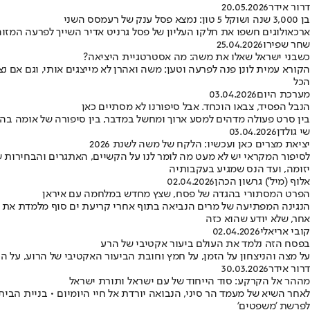
דרור אידר
20.05.2026
בן 3,000 שנה ושוקל 5 טון: נמצא פסל ענק של רעמסס השני
ארכאולוגים חשפו את חלקו העליון של פסל גרניט אדיר השייך לפרעה המז
שחר שפירו
25.04.2026
כשבני ישראל שאלו את משה: מה אסטרטגיית היציאה?
הקורא עמית לונן פנה לפרעה וטען: משה ואהרן לא מייצגים אותי, וגם אם 
הכל
מערכת היום
03.04.2026
הנבל הפסיד, צבאו הוכחד. אבל סיפורנו לא מסתיים כאן
בין סרט פעולה מדהים למסע ארוך ומחשל במדבר, בין סיפורה של אומה בהק
שי גולדן
03.04.2026
יציאת מצרים כאן ועכשיו: הלקח של משה לשנת 2026
לסיפור המקראי יש לא מעט מה לומר לנו על הקשיים, האתגרים והבחירות 
יזומה, ועד הנס שמגיע בעקבותיה
אלוף (מיל') גרשון הכהן
02.04.2026
הפרט המסתורי בהגדה של פסח, שצץ מחדש במלחמה עם איראן
הנגינה המפתיעה של מרים הנביאה בתוף אחרי קריעת ים סוף מלמדת את כו
אחר, שלא יודע שהוא כזה
קובי אריאלי
02.04.2026
בפסח הזה נלמד את העולם ביעור אקטיבי של הרע
על מצה והניצחון על הזמן, על חמץ וחובת הביעור האקטיבי של הרוע, על
דרור אידר
30.03.2026
מההר אל הקרקע: סוד הייחוד של עם ישראל ותורת ישראל
לאחר השיא של מעמד הר סיני, הנבואה יורדת אל חיי היומיום • בניית ה
לפרשת 'משפטים'