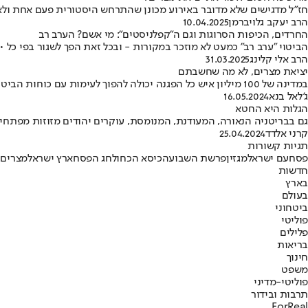
חז"ל מדגישים שלא מדובר באירוע מכונן שהתרחש היסטורית פעם אחת ולא ע
הרב יעקב גלויברמן
10.04.2025
החרדים, הכיפות הסרוגות וגם ה"קפלניסטים": מי אשם? הערב רב
הביטוי "ערב רב" כמעט לא מוזכר במקורות - ובכל זאת הפך לשגור בפי כל 
הרב אלי קלינג
31.03.2025
יציאת מצרים, לא מה שחשבתם
במדינה של 100 מיליון איש כל הפגנה יכולה להפוך לעימות עם כוחות הביטחון, בעיקר כשהשלטון לא רוצה ממשק עם הפלשתינים ולא מרשה לעצמו מלחמה עם היהודים
ג'לאל בנא
16.05.2024
הגלות היא החטא
גם בבריטניה הנאורה, המעודנת, המנומסת, עוקרים יהודים מזוזות מפתחי 
קרני אלדד
25.04.2024
תגיות קשורות
פסח
עם ישראל
מגזין
פרשת השבוע
הכיסא הכחול
חג הפסח
ארץ ישראל
מצרים
חדשות
בארץ
בעולם
ביטחוני
פוליטי
פלילים
בריאות
חינוך
משפט
פוליטי-מדיני
תרבות ובידור
ForReal