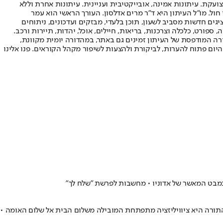
ועקת. עיתונות אמינה, אובייקטיבית ועניינית. עיתונות אחרת וללא
עור החשיפה הגבוה ביותר בימי חול. מו"ל העיתון היא ד"ר מרים אדלסון. העורך הראשי הוא עמר
 והעורך המייסד הוא עמוס רגב. אתרי האינטרנט של "ישראל היום" בעברית ובאנגלית, כמו כן היישומונים (אפליקציות) לאנדרואיד ול-iOS, מציגים חדשות מסביב לשעון, תוכן בלעדי, מבזקים ועדכונים, ניתוחים
, ספורט, כלכלה וצרכנות, בריאות, חיילים, אוכל, יהדות, תיירות ורכב.
דורה המודפסת של העיתון זמינים גם באתר, במהדורה יומית מקוונת,
היום פתוח להערות, לביקורת ולהצעות לשיפור מקהל הקוראים. פנו אלינו
 במבט המאשר של אדוניו • מחשבות לפרשת "שלח לך"
התורה היא ציוויליזציה מתפתחת המובילה משלום הבית אל שלום האומה •