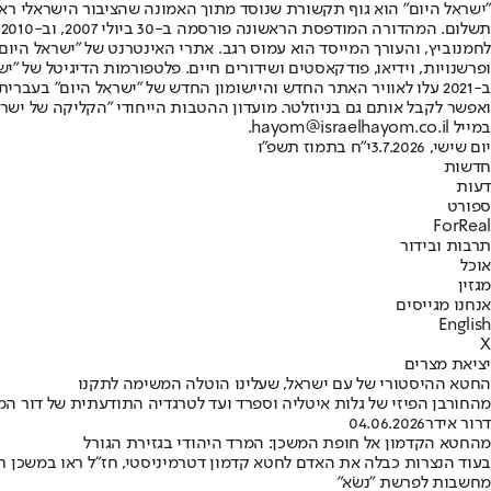
"ישראל היום" הוא גוף תקשורת שנוסד מתוך האמונה שהציבור הישראלי ראוי 
ת
ופרשנויות, וידיאו, פודקאסטים ושידורים חיים. פלטפורמות הדיגיטל של "ישרא
ב-2021 עלו לאוויר האתר החדש והיישומון החדש של "ישראל היום" בע
ואפשר לקבל אותם גם בניוזלטר. מועדון ההטבות הייחודי "הקליקה של ישרא
במייל hayom@israelhayom.co.il.
יום שישי, 3.7.2026
י"ח בתמוז תשפ"ו
חדשות
דעות
ספורט
ForReal
תרבות ובידור
אוכל
מגזין
אנחנו מגייסים
English
X
יציאת מצרים
החטא ההיסטורי של עם ישראל, שעלינו הוטלה המשימה לתקנו
מהחורבן הפיזי של גלות איטליה וספרד ועד לטרגדיה התודעתית של דור המ
דרור אידר
04.06.2026
מהחטא הקדמון אל חופת המשכן: המרד היהודי בגזירת הגורל
בעוד הנצרות כבלה את האדם לחטא קדמון דטרמיניסטי, חז"ל ראו במשכן חו
מחשבות לפרשת "נשֹׂא"