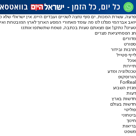
פרעה, עשרת המכות, ים סוף נחצה לשניים ועבדים היינו. אין ישראלי שלא מכיר
יואב אברהמי מגלנו לנו מה עומד מאחורי המסע הארוך לארץ המובטחת ואי
טעינו? נתקן! אם מצאתם טעות בכתבה, נשמח שתשתפו אותנו
חג הפסח
יציאת מצרים
מדורים
ספורט
תרבות ובידור
לייף סטייל
אוכל
תיירות
טכנולוגיה ומדע
הורוסקופ
ForReal
מגזין השבוע
דעות
חדשות בארץ
חדשות בעולם
פוליטי
ביטחוני
חינוך
בריאות
משפט