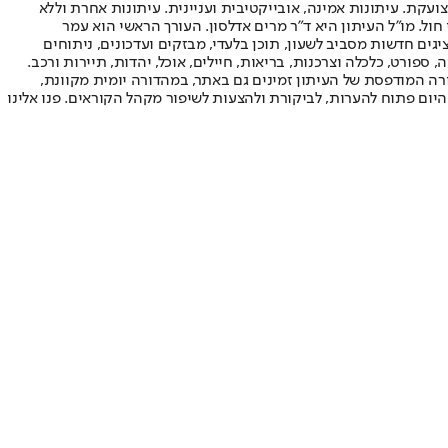
ועקת. עיתונות אמינה, אובייקטיבית ועניינית. עיתונות אחרת וללא
עור החשיפה הגבוה ביותר בימי חול. מו"ל העיתון היא ד"ר מרים אדלסון. העורך הראשי הוא עמר
 והעורך המייסד הוא עמוס רגב. אתרי האינטרנט של "ישראל היום" בעברית ובאנגלית, כמו כן היישומונים (אפליקציות) לאנדרואיד ול-iOS, מציגים חדשות מסביב לשעון, תוכן בלעדי, מבזקים ועדכונים, ניתוחים
, ספורט, כלכלה וצרכנות, בריאות, חיילים, אוכל, יהדות, תיירות ורכב.
דורה המודפסת של העיתון זמינים גם באתר, במהדורה יומית מקוונת,
היום פתוח להערות, לביקורת ולהצעות לשיפור מקהל הקוראים. פנו אלינו