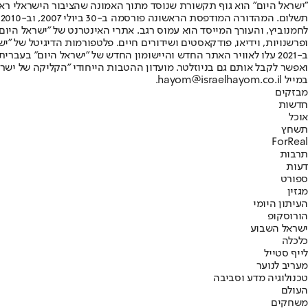
"ישראל היום" הוא גוף תקשורת שנוסד מתוך האמונה שהציבור הישראלי ראוי 
ת
ופרשנויות, וידיאו, פודקאסטים ושידורים חיים. פלטפורמות הדיגיטל של "ישרא
ב-2021 עלו לאוויר האתר החדש והיישומון החדש של "ישראל היום" בע
ואפשר לקבל אותם גם בניוזלטר. מועדון ההטבות הייחודי "הקליקה של ישרא
במייל hayom@israelhayom.co.il.
מבזקים
חדשות
אוכל
תשחץ
ForReal
תרבות
דעות
ספורט
מגזין
העיתון היומי
הורוסקופ
ישראל השבוע
כלכלה
לייף סטייל
מעריב לנוער
טכנולוגיה מדע וסביבה
העולם
משחקים