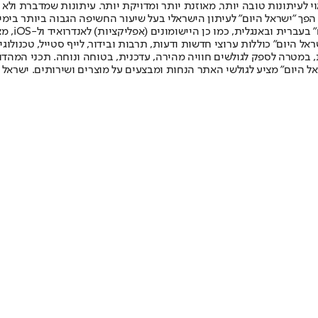
לעיתונות טובה יותר, מאוזנת יותר ומדויקת יותר. עיתונות שמדברת ולא צ
שלום. המהדורה המודפסת הראשונה פורסמה ב-30 ביולי 2007, וב-2010 הפך "ישראל היום" לעיתון הישראלי בעל שי
לחמנוביץ,
ל היום" כוללות ערוצי חדשות ודעות, תרבות ובידור, לייף סטייל, טכנולוגיה
ברית, במטרה לספק לגולשים חוויה מהירה, עדכנית, בטוחה ונוחה. תכני המה
ל היום" מציע לגולשי האתר הנחות ומבצעים על מוצרים ושירותים. ישראל 