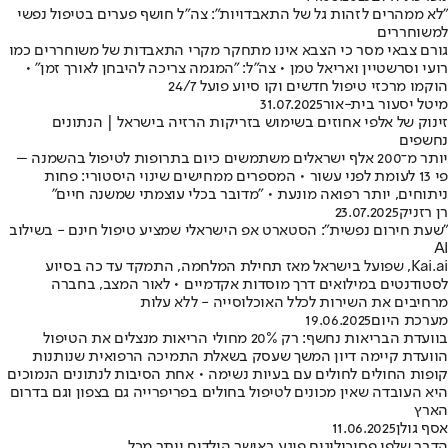
"לא ממהרים לזהות גל של התאבדויות": צה"ל חושף פערים בטיפול נפשי
למשוחררים
גורם צבאי מסר כי הצבא אינו מתחקר מקרי התאבדות של משוחררים כמו
רועי וסרשטיין ואריאל טמן • צה"ל: "המגמה צריכה להיבחן לאורך זמן" •
הוקמו מרכזי טיפול חדשים וקו סיוע פועל 24/7
מיטל יסעור בית-אור
31.07.2025
זינוק של אלפי אחוזים בשימוש בזריקות הרזיה בישראל | הנתונים
נחשפים
יותר מ־200 אלף ישראלים משתמשים כיום בתרופות לטיפול בהשמנה –
פי 13 לעומת לפני עשור • המספרים ממחישים שינוי היסטורי: פחות
ניתוחים, יותר רפואה מונעת • "מדובר בכלי עוצמתי שמשנה חיים"
רן רזניק
23.07.2025
"שעת חירום נפשית": הסטארט אפ הישראלי שמציע טיפול חינם - בשילוב
AI
Kai.ai, שפועל בישראל מאז תחילת המלחמה, התמקד עד כה בסיוע
לסטודנטים במילואים דרך מוסדות אקדמיים • לאור המצב, בחברה
מרחיבים את השירות לכלל האוכלוסייה - ללא עלות
מערכת היום
19.06.2025
בוועדת הבריאות נחשף: רק 20% מחולי הריאות מנצלים את הטיפול
הוועדת קיימה דיון המשך שעסק בשאלת התמיכה הרפואית שנותנות
קופות החולים לחולים עם בעיות נשימה • אחת הסיבות לנתונים הנמוכים
היא העובדה שאין מכונים לטיפול בחולים בפריפרייה גם בצפון וגם בדרום
הארץ
אסף גולן
11.06.2025
הדבר שלפי פסיכולוגים פוגע באושר הילדים יותר מכל