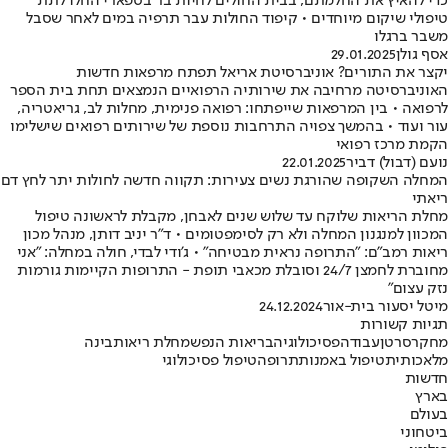
כדי להאיץ את החלמתם, בבית החולים לחיות בר בספארי החלו לתת
טיפולי שיקום מיוחדים • קיפוד החולות עבר תרפיה במים לאחר שסבל
משבר ברגלו
אסף גולן
29.01.2025
יקצר את התורים? אוניברסיטת אריאל תפתח מרפאות חדשות
האוניברסיטה מרחיבה את שירותיה הרפואיים הנמצאים תחת בית הספר
לרפואה • בין המרפאות שייפתחו: רפואה פנימית, מחלות לב, גריאטריה,
עור ועוד • בהמשך צפויה התרחבות נוספת של שירותים רפואים שישלימו
הקמת מרכז רפואי
נועם (דבול) דביר
22.01.2025
המחלה השקופה שהורגת נשים צעירות: תקווה חדשה לחולות יתר לחץ דם
ריאתי
מחלת הריאות שלוקח עד שלוש שנים לאבחן, מקבלת לראשונה טיפול
המכוון למנגנון המחלה ולא רק לסימפטומים • ד"ר יניב דותן, מנהל מכון
ריאות רמב"ם: "התרופה נראית מבטיחה" • ג'ודי לבדי, חולה במחלה: "אני
מחוברת לחמצן 24/7 וסובלת מכאבי תופת - התרופות הקיימות גורמות
נזק עצום"
מיטל יסעור בית-אור
24.12.2024
תגיות קשורות
מחקר
סרטן
עבודה
פסיכולוגיה
בריאות הנפש
מחלת ריאות
בינה
מלאכותית
טיפול באמנות
תרופה
טיפול פסיכולוגי
חדשות
בארץ
בעולם
ביטחוני