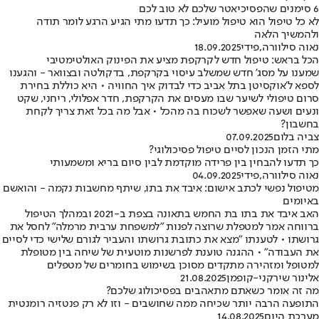
6 סימנים שהפסיכיאטר שלכם לא טוב לכם
לא כל טיפול הוא טיפול מועיל: כך תדעו מתי הגיע הרגע לומר תודה
ולהמשיך הלאה
נאוה סילוורה
,
פידי
18.09.2025
הכל בראש: טיפול חדש לקרקפת מציע את הפינוק האולטימטיבי
שמענו על מסג' חדש שמשלב עיסוי בקרקפת, בדקולטה ובצוואר - והגענו
לספא ל'אוקסיטן בתל אביב כדי לבדוק איך החוויה • היא כוללת בחירת
סרום טיפולי לשיער שבו מעסים את הקרקפת, חדר אפלולי, ריחני, שקט
ונעים ושעה שאפשר לשכוח בה מהכל • אבל מה בכל זאת צריך לקחת
בחשבון?
צביה בלום
07.09.2025
מתי הזמן הנכון לסיים טיפול פסיכולוגי?
כך תדעו להבחין בין פרידה מוקדמת לבין סיום בריא ומשמעותי
נאוה סילוורה
,
פידי
04.09.2025
מטיפול נפשי לכתב אישום: איבד את בתו, שיתף מחשבות נקמה - והואשם
באיומים
האב איבד את בתו בת החמש בתאונה בצפת ב-2021 ובמהלך הטיפול
ברווחה אמר למטפלת שרוצה לפנות "למשפחת ערבית מרמלה" לחסל את
גרושתו • לטענתו "מצא את כתובת גרושתו והעביר לגורם שלישי כדי לסיים
את העבודה" • ההגנה טוענת לפרשנות מוטעית של שיחה בין מטופלת
למטופל ומזהירה מתקדים מסוכן בשימוש בחומרים של מטפלים
אלינור שירקני-קופמן
21.08.2025
מה זה אומר כשאתם מתאהבים בפסיכולוג שלכם?
התופעה הרבה יותר שכיחה ממה שחושבים - וזו לא רק פנטזיה רומנטית
מערכת היום
14.08.2025