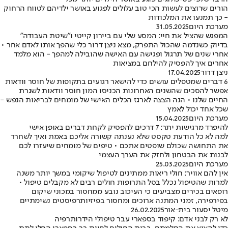
הורים שרוצים לעשות הכי טוב עלולים לפגוע באושר ילדיהם לטווח הרחוק
- כך תמנעו את המלכודות
מערכת היום
31.05.2025
המפגש שהציל את חיי: המסע שלי עם ביירון קייטי ו"שיטת העבודה"
בדיוק כשנדמה שהכול התפרק, מצא ניצן דרור כלי שהפך אותו לאדם אחר •
אחרי שנים של תרגול ופגישה עם האישה שהובילה למהפך - הוא מלמד
אחרים איך להפסיק להילחם במציאות
ניצן דרור
17.04.2025
6 דברים שמטפלים עושים כדי להישאר רגועים בתקופות של חוסר וודאות
אפשר להסכים שהשנים האחרונות הכניסו המון חוסר וודאות לשגרת
החיים שלנו • הנה הצצה לארגז הכלים האישי של מומחים לבריאות הנפש -
שכל אחד יכול לאמץ
מערכת היום
15.04.2025
להיפרד מרגישות יתר: 7 דרכים להפסיק לקחת דברים באופן אישי
למה לא כל הודעת טקסט שלא נענתה קשורה אליכם באמת ואיך לשחרר
את התחושה שכולם שופטים אתכם • טיפים של מומחים שיעזרו לכם
לבנות את הבטחון ולחזק את הערך העצמי
מערכת היום
25.03.2025
אין להם אוויר: חולי ריאות ממתינים לטיפול שיקומי במשך יותר משנה
למרות שהטיפול נכלל בסל התרופות חולים רבים לא מקבלים טיפול •
רופאים בכירים מצביעים כי העיכוב נובע ממחסור במכוני שיקום
בפירפירה, זמני המתנה ארוכים ומחסור בפיזיותרפיסטים נשימתיים
מיטל יסעור בית-אור
26.02.2025
לא רק לבני אדם: קיפוד בספארי עבר טיפולי הידרותרפיה