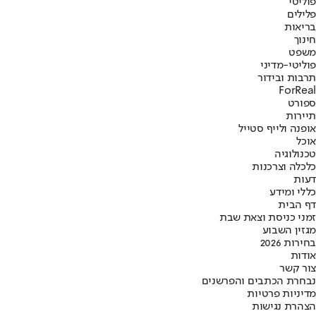
פוליטי
פלילים
בריאות
חינוך
משפט
פוליטי-מדיני
תרבות ובידור
ForReal
ספורט
תיירות
אופנה ולייף סטייל
אוכל
טכנולוגיה
כלכלה וצרכנות
דעות
כללי ומידע
דף הבית
זמני כניסת וצאת שבת
מגזין השבוע
בחירות 2026
אודות
צור קשר
נבחרת הכתבים והפרשנים
מדיניות פרטיות
הצהרת נגישות