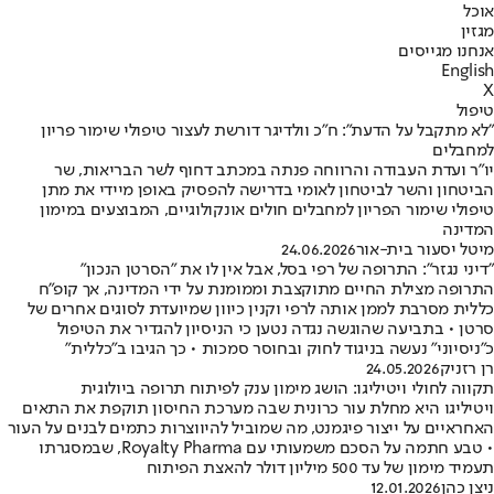
אוכל
מגזין
אנחנו מגייסים
English
X
טיפול
"לא מתקבל על הדעת": ח"כ וולדיגר דורשת לעצור טיפולי שימור פריון
למחבלים
יו"ר ועדת העבודה והרווחה פנתה במכתב דחוף לשר הבריאות, שר
הביטחון והשר לביטחון לאומי בדרישה להפסיק באופן מיידי את מתן
טיפולי שימור הפריון למחבלים חולים אונקולוגיים, המבוצעים במימון
המדינה
מיטל יסעור בית-אור
24.06.2026
"דיני נגזר": התרופה של רפי בסל, אבל אין לו את "הסרטן הנכון"
התרופה מצילת החיים מתוקצבת וממומנת על ידי המדינה, אך קופ"ח
כללית מסרבת לממן אותה לרפי וקנין כיוון שמיועדת לסוגים אחרים של
סרטן • בתביעה שהוגשה נגדה נטען כי הניסיון להגדיר את הטיפול
כ"ניסיוני" נעשה בניגוד לחוק ובחוסר סמכות • כך הגיבו ב"כללית"
רן רזניק
24.05.2026
תקווה לחולי ויטיליגו: הושג מימון ענק לפיתוח תרופה ביולוגית
ויטיליגו היא מחלת עור כרונית שבה מערכת החיסון תוקפת את התאים
האחראיים על ייצור פיגמנט, מה שמוביל להיווצרות כתמים לבנים על העור
• טבע חתמה על הסכם משמעותי עם Royalty Pharma, שבמסגרתו
תעמיד מימון של עד 500 מיליון דולר להאצת הפיתוח
ניצן כהן
12.01.2026