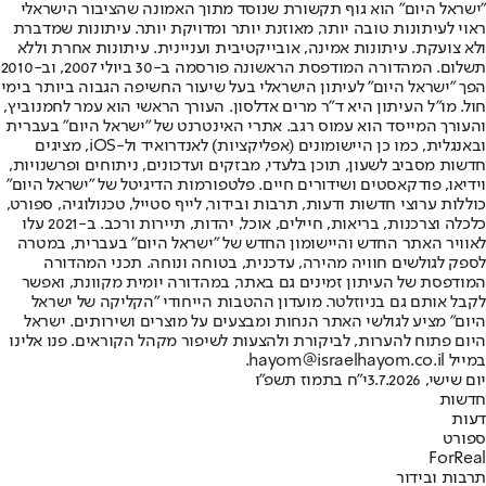
"ישראל היום" הוא גוף תקשורת שנוסד מתוך האמונה שהציבור הישראלי
ראוי לעיתונות טובה יותר, מאוזנת יותר ומדויקת יותר. עיתונות שמדברת
ולא צועקת. עיתונות אמינה, אובייקטיבית ועניינית. עיתונות אחרת וללא
תשלום. המהדורה המודפסת הראשונה פורסמה ב-30 ביולי 2007, וב-2010
הפך "ישראל היום" לעיתון הישראלי בעל שיעור החשיפה הגבוה ביותר בימי
חול. מו"ל העיתון היא ד"ר מרים אדלסון. העורך הראשי הוא עמר לחמנוביץ,
והעורך המייסד הוא עמוס רגב. אתרי האינטרנט של "ישראל היום" בעברית
ובאנגלית, כמו כן היישומונים (אפליקציות) לאנדרואיד ול-iOS, מציגים
חדשות מסביב לשעון, תוכן בלעדי, מבזקים ועדכונים, ניתוחים ופרשנויות,
וידיאו, פודקאסטים ושידורים חיים. פלטפורמות הדיגיטל של "ישראל היום"
כוללות ערוצי חדשות ודעות, תרבות ובידור, לייף סטייל, טכנולוגיה, ספורט,
כלכלה וצרכנות, בריאות, חיילים, אוכל, יהדות, תיירות ורכב. ב-2021 עלו
לאוויר האתר החדש והיישומון החדש של "ישראל היום" בעברית, במטרה
לספק לגולשים חוויה מהירה, עדכנית, בטוחה ונוחה. תכני המהדורה
המודפסת של העיתון זמינים גם באתר, במהדורה יומית מקוונת, ואפשר
לקבל אותם גם בניוזלטר. מועדון ההטבות הייחודי "הקליקה של ישראל
היום" מציע לגולשי האתר הנחות ומבצעים על מוצרים ושירותים. ישראל
היום פתוח להערות, לביקורת ולהצעות לשיפור מקהל הקוראים. פנו אלינו
במייל hayom@israelhayom.co.il.
יום שישי, 3.7.2026
י"ח בתמוז תשפ"ו
חדשות
דעות
ספורט
ForReal
תרבות ובידור