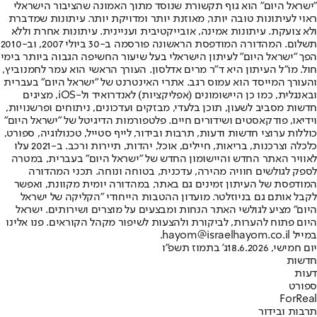
"ישראל היום" הוא גוף תקשורת שנוסד מתוך האמונה שהציבור הישראלי
ראוי לעיתונות טובה יותר, מאוזנת יותר ומדויקת יותר. עיתונות שמדברת
ולא צועקת. עיתונות אמינה, אובייקטיבית ועניינית. עיתונות אחרת וללא
תשלום. המהדורה המודפסת הראשונה פורסמה ב-30 ביולי 2007, וב-2010
הפך "ישראל היום" לעיתון הישראלי בעל שיעור החשיפה הגבוה ביותר בימי
חול. מו"ל העיתון היא ד"ר מרים אדלסון. העורך הראשי הוא עמר לחמנוביץ,
והעורך המייסד הוא עמוס רגב. אתרי האינטרנט של "ישראל היום" בעברית
ובאנגלית, כמו כן היישומונים (אפליקציות) לאנדרואיד ול-iOS, מציגים
חדשות מסביב לשעון, תוכן בלעדי, מבזקים ועדכונים, ניתוחים ופרשנויות,
וידיאו, פודקאסטים ושידורים חיים. פלטפורמות הדיגיטל של "ישראל היום"
כוללות ערוצי חדשות ודעות, תרבות ובידור, לייף סטייל, טכנולוגיה, ספורט,
כלכלה וצרכנות, בריאות, חיילים, אוכל, יהדות, תיירות ורכב. ב-2021 עלו
לאוויר האתר החדש והיישומון החדש של "ישראל היום" בעברית, במטרה
לספק לגולשים חוויה מהירה, עדכנית, בטוחה ונוחה. תכני המהדורה
המודפסת של העיתון זמינים גם באתר, במהדורה יומית מקוונת, ואפשר
לקבל אותם גם בניוזלטר. מועדון ההטבות הייחודי "הקליקה של ישראל
היום" מציע לגולשי האתר הנחות ומבצעים על מוצרים ושירותים. ישראל
היום פתוח להערות, לביקורת ולהצעות לשיפור מקהל הקוראים. פנו אלינו
במייל hayom@israelhayom.co.il.
יום חמישי, 18.6.2026
ג' בתמוז תשפ"ו
חדשות
דעות
ספורט
ForReal
תרבות ובידור