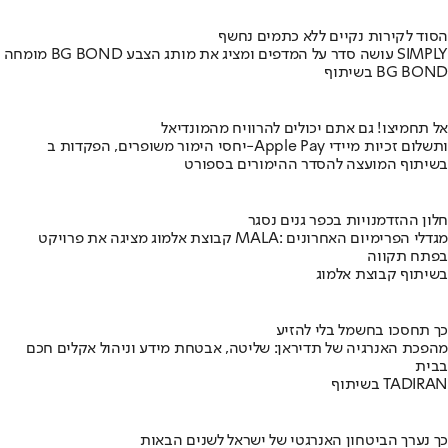
הסוד לקירות נקיים ללא כתמים נחשף
מומחה BG BOND עושה סדר על המדפים ומציג את מותג הצבע SIMPLY
בשיתוף BG BOND
אל תחמיצו! גם אתם יכולים להרוויח מהמונדיאל
יחסי הימור משופרים, הפקדות ב-Apple Pay ותשלום זכיות מיידי
בשיתוף המועצה להסדר ההימורים בספורט
חלון ההזדמנויות בכפר גנים נסגר
קבוצת אלמוג מציגה את פרויקט MALA: מגדלי הפרימיום האחרונים
בפתח תקווה
בשיתוף קבוצת אלמוג
כך תחסכו בחשמל בלי להזיע
מהפכת האנרגיה של תדיראן: שליטה, אבטחת מידע וניהול אקלים חכם
בבית
בשיתוף TADIRAN
כך נערך הביטחון האנרגטי של ישראל לשנים הבאות