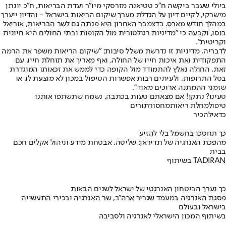
ביולי שעבר ביקשה ח"כ טטיאנה מזרסקי מיו"ר ועדת הבריאות, ח"כ יונתן
מישרקי, לקיים דיון על הגדלת מערך שיקום הריאות בישראל - והדיון ייערך
במהלך חודש מארס. בדצמבר האחרון היא פנתה גם לשר הבריאות, אוריאל
בוסו, וקבעה כי "מדיניות רגולטורית מול הקופות ובתי החולים היא חיונית
וקריטית".
לדבריה, מדיניות זו נדרשת משלל סיבות: "שיקום הריאות משפר את הרמה
התפקודית ואת איכות חייו של החולה, ואף מאריך את תוחלת חייו. עם
זאת, החולה נאלץ להתמודד מול הקופה כדי לממש את זכאותו המוגדרת
בסל התרופות, ולעיתים רבות אפשרות הטיפול במכון לא מוצעת לו, או
שזמני ההמתנה ארוכים מאוד".
טעינו? נתקן! אם מצאתם טעות בכתבה, נשמח שתשתפו אותנו
טיפול
מחלת ריאות
מחסור
תורים
כדאי
להכיר
כך תחסכו בחשמל בלי להזיע
מהפכת האנרגיה של תדיראן: שליטה, אבטחת מידע וניהול אקלים חכם
בבית
בשיתוף TADIRAN
כך נערך הביטחון האנרגטי של ישראל לשנים הבאות
פסגת האנרגיה במעמד שגריר ארה"ב, שר האנרגיה ובכירי התעשייה
בישראל ובעולם
בשיתוף המכון הישראלי לאנרגיה ולסביבה