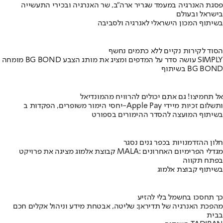
פסגת האנרגיה במעמד שגריר ארה"ב, שר האנרגיה ובכירי התעשייה
בישראל ובעולם
בשיתוף המכון הישראלי לאנרגיה ולסביבה
הסוד לקירות נקיים ללא כתמים נחשף
מומחה BG BOND עושה סדר על המדפים ומציג את מותג הצבע SIMPLY
בשיתוף BG BOND
אל תחמיצו! גם אתם יכולים להרוויח מהמונדיאל
יחסי הימור משופרים, הפקדות ב-Apple Pay ותשלום זכיות מיידי
בשיתוף המועצה להסדר ההימורים בספורט
חלון ההזדמנויות בכפר גנים נסגר
קבוצת אלמוג מציגה את פרויקט MALA: מגדלי הפרימיום האחרונים
בפתח תקווה
בשיתוף קבוצת אלמוג
כך תחסכו בחשמל בלי להזיע
מהפכת האנרגיה של תדיראן: שליטה, אבטחת מידע וניהול אקלים חכם
בבית