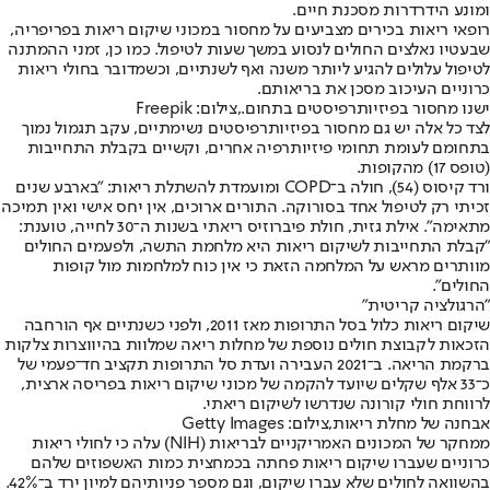
ומונע הידרדרות מסכנת חיים.
רופאי ריאות בכירים מצביעים על מחסור במכוני שיקום ריאות בפריפריה,
שבעטיו נאלצים החולים לנסוע במשך שעות לטיפול. כמו כן, זמני ההמתנה
לטיפול עלולים להגיע ליותר משנה ואף לשנתיים, וכשמדובר בחולי ריאות
כרוניים העיכוב מסכן את בריאותם.
ישנו מחסור בפיזיותרפיסטים בתחום.,צילום: Freepik
לצד כל אלה יש גם מחסור בפיזיותרפיסטים נשימתיים, עקב תגמול נמוך
בתחומם לעומת תחומי פיזיותרפיה אחרים, וקשיים בקבלת התחייבות
(טופס 17) מהקופות.
ורד קיסוס (54), חולה ב־COPD ומועמדת להשתלת ריאות: "בארבע שנים
זכיתי רק לטיפול אחד בסורוקה. התורים ארוכים, אין יחס אישי ואין תמיכה
מתאימה". אילת גזית, חולת פיברוזיס ריאתי בשנות ה־30 לחייה, טוענת:
"קבלת התחייבות לשיקום ריאות היא מלחמת התשה, ולפעמים החולים
מוותרים מראש על המלחמה הזאת כי אין כוח למלחמות מול קופות
החולים".
"הרגולציה קריטית"
שיקום ריאות כלול בסל התרופות מאז 2011, ולפני כשנתיים אף הורחבה
הזכאות לקבוצת חולים נוספת של מחלות ריאה שמלוות בהיווצרות צלקות
ברקמת הריאה. ב־2021 העבירה ועדת סל התרופות תקציב חד־פעמי של
כ־33 אלף שקלים שיועד להקמה של מכוני שיקום ריאות בפריסה ארצית,
לרווחת חולי קורונה שנדרשו לשיקום ריאתי.
אבחנה של מחלת ריאות,צילום: Getty Images
ממחקר של המכונים האמריקניים לבריאות (NIH) עלה כי לחולי ריאות
כרוניים שעברו שיקום ריאות פחתה בכמחצית כמות האשפוזים שלהם
בהשוואה לחולים שלא עברו שיקום, וגם מספר פניותיהם למיון ירד ב־42%.