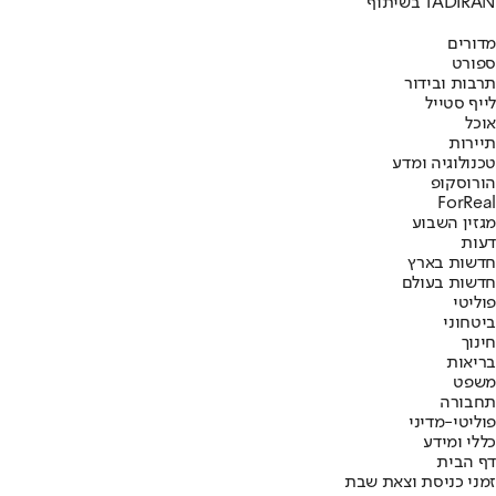
בשיתוף TADIRAN
מדורים
ספורט
תרבות ובידור
לייף סטייל
אוכל
תיירות
טכנולוגיה ומדע
הורוסקופ
ForReal
מגזין השבוע
דעות
חדשות בארץ
חדשות בעולם
פוליטי
ביטחוני
חינוך
בריאות
משפט
תחבורה
פוליטי-מדיני
כללי ומידע
דף הבית
זמני כניסת וצאת שבת