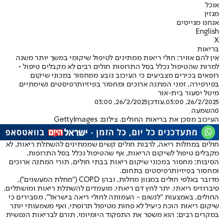
אוכל
מגזין
אנחנו מגייסים
English
X
בריאות
אין להם אוויר: חולי ריאות ממתינים לטיפול שיקומי במשך יותר משנה
למרות שהטיפול נכלל בסל התרופות חולים רבים לא מקבלים טיפול •
רופאים בכירים מצביעים כי העיכוב נובע ממחסור במכוני שיקום
בפירפירה, זמני המתנה ארוכים ומחסור בפיזיותרפיסטים נשימתיים
מיטל יסעור בית-אור
26/2/2025, 03:00
,עודכן
26/2/2025, 03:00
0
השמעה
העיכוב מסכן את בריאות החולים. צילום: GettyImages
חולים במחלות ריאה, לרבות חולים קשים שממתינים להשתלת ריאות, לא
מקבלים טיפול לשיקום הריאות, אף שהטיפול נכלל בסל התרופות.
הסיבות: מחסור במכוני שיקום ריאות בבתי חולים, תורי המתנה ארוכים
ומחסור בפיזיותרפיסטים בתחום.
מדובר באלפי חולים במגוון מחלות, ובהן COPD ("מחלת המעשנים"),
פיברוזיס ריאתי, יתר לחץ דם ריאתי, מועמדים להשתלת ריאות ומושתלים.
החולים, באמצעות "לנשום - העמותה לחולי ריאה בישראל", מסבירים כי
שיקום ריאות הוכח כיעיל לא פחות מטיפול תרופתי, ואף משמעותי יותר
במקרים רבים: הוא משפר את התפקוד היומיומי, תורם לבריאות הנפשית