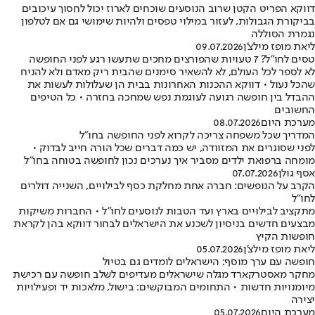
דווקא הפריט הקטן שרוב הנוסעים שוכחים לארוז יכול לחסוך עיכובים
בביקורת הגבולות, לעזור במילוי טפסים ולהיות שימושי גם אם לטלפון
נגמרת הסוללה
ליאת מופז מילצ'ן
09.07.2026
טסים לחו"ל? 7 טעויות שהפורצים מחכים שתעשו רגע לפני החופשה
לא לספר לכל העולם, לא להשאיר סימנים שהבית ריק מאדם ולא להניח
שהכל נעול • דווקא ההכנות האחרונות בבית הן שעלולות לעשות את
ההבדל בין חופשה רגועה לעוגמת נפש שמחכה בחזרה • כל הטיפים
החשובים
מערכת היום
08.07.2026
המדריך שכל משפחה צריכה לקרוא לפני החופשה בחו"ל
לפני שסוגרים את המזוודה, יש כמה דברים שכל הורה חייב לבדוק •
מומחה ברפואת ילדים מסביר איך נערכים נכון לחופשה בטוחה בחו"ל
אסף גולן
07.07.2026
הקרב על הנופשים: חברה אחת מחלקת כסף לבילויים, השנייה דולרים
לחו"ל
מתקציב לבילויים בארץ ועד הטבות לנוסעים לחו"ל • החברות משיקות
מבצעים חדשים בניסיון לשכנע את הישראלים לבחור דווקא בהן לקראת
חופשות הקיץ
ליאת מופז מילצ'ן
05.07.2026
חופשה עם ערך מוסף: הישראלים לומדים גם בטיול
מחקר מאסטרקארד מגלה שישראלים מעדיפים לשלב חופשה עם רכישת
מיומנויות חדשות • התחומים המבוקשים: בישול, מלאכות יד ופעילויות
יצירה
מערכת היום
05.07.2026