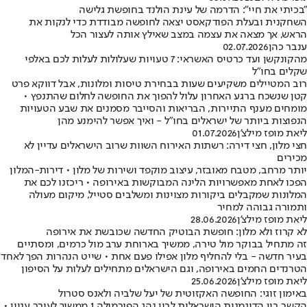
"בכיתי את חיי": הדרמה של עינת הולנד בחופשת גלישה
השחקנית ובעלת הפודקאסט יצאה לחופשה מבודדת כדי לנקות את
הראש, אך מצאה את עצמה במצב שאילץ אותה לעצור הכל
ענבר כהן
02.07.2026
מהקונקשן ועד כרטיס האשראי: 7 טעויות שעלולות לעלות לכם באלפי
שקלים בחו"ל
רוב המטיילים משקיעים שעות בבחירת טיסות ומלונות, אבל דווקא פרט
קטן שנשכח ברגע האחרון עלול להפוך את החופשה לחלום שהתנפץ •
מומחים מענף התיירות, הבריאות והסייבר מסמנים את שבע הטעויות
הנפוצות ביותר של ישראלים בחו"ל - ואיך אפשר להימנע מהן
ליאת מופז מילצ'ן
01.07.2026
חצי מלון, חצי דירה: רשתות האירוח השוות שרוב הישראלים עדיין לא
מכירים
יותר מרחב, מטבח מאובזר, עיצוב מוקפד ושירות של מלון • דירות-המלון
הפכו לאחת מאפשרויות הלינה המבוקשות באירופה • ריכזנו לכם את
המלונות שמקבלים ביקורות מצוינות ומשלבים סטייל, מיקום מעולה
ותמורה גבוהה למחיר
ליאת מופז מילצ'ן
28.06.2026
לא קרוז ולא מלון: חופשת הבוטיק החדשה שכובשת את אירופה
זה מתחיל בבוקר מול טירה, ממשיך בארוחת ערב מול כרמים, ומסתיים
בעיר חדשה - בלי להחליף מלון אפילו פעם אחת • שייט הנהרות הפך לאחד
הטרנדים החמים באירופה, וגם הישראלים מתחילים לעלות על הסיפון
ליאת מופז מילצ'ן
25.06.2026
באימון זוגי: החופשה האקזוטית של יעל שלביה ולאנס סטרול
הקשר בין הדוגמנית הישראלית לבין נהג הפורמולה 1 ממשיך לעורר עניין •