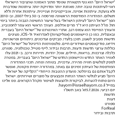
"ישראל היום" הוא גוף תקשורת שנוסד מתוך האמונה שהציבור הישראלי
ראוי לעיתונות טובה יותר, מאוזנת יותר ומדויקת יותר. עיתונות שמדברת
ולא צועקת. עיתונות אמינה, אובייקטיבית ועניינית. עיתונות אחרת וללא
תשלום. המהדורה המודפסת הראשונה פורסמה ב-30 ביולי 2007, וב-2010
הפך "ישראל היום" לעיתון הישראלי בעל שיעור החשיפה הגבוה ביותר בימי
חול. מו"ל העיתון היא ד"ר מרים אדלסון. העורך הראשי הוא עמר לחמנוביץ,
והעורך המייסד הוא עמוס רגב. אתרי האינטרנט של "ישראל היום" בעברית
ובאנגלית, כמו כן היישומונים (אפליקציות) לאנדרואיד ול-iOS, מציגים
חדשות מסביב לשעון, תוכן בלעדי, מבזקים ועדכונים, ניתוחים ופרשנויות,
וידיאו, פודקאסטים ושידורים חיים. פלטפורמות הדיגיטל של "ישראל היום"
כוללות ערוצי חדשות ודעות, תרבות ובידור, לייף סטייל, טכנולוגיה, ספורט,
כלכלה וצרכנות, בריאות, חיילים, אוכל, יהדות, תיירות ורכב. ב-2021 עלו
לאוויר האתר החדש והיישומון החדש של "ישראל היום" בעברית, במטרה
לספק לגולשים חוויה מהירה, עדכנית, בטוחה ונוחה. תכני המהדורה
המודפסת של העיתון זמינים גם באתר, במהדורה יומית מקוונת, ואפשר
לקבל אותם גם בניוזלטר. מועדון ההטבות הייחודי "הקליקה של ישראל
היום" מציע לגולשי האתר הנחות ומבצעים על מוצרים ושירותים. ישראל
היום פתוח להערות, לביקורת ולהצעות לשיפור מקהל הקוראים. פנו אלינו
במייל hayom@israelhayom.co.il.
יום רביעי, 15.7.2026
א' באב תשפ"ו
חדשות
דעות
ספורט
ForReal
תרבות ובידור