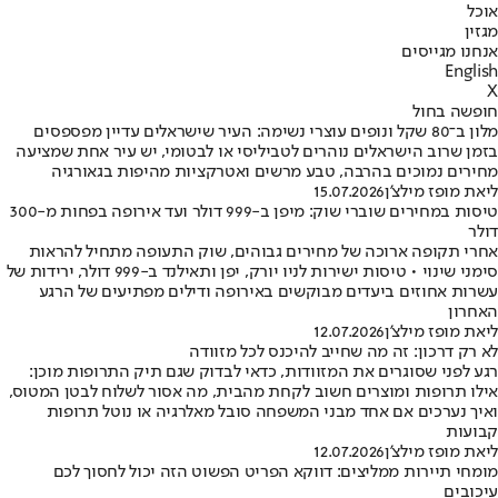
אוכל
מגזין
אנחנו מגייסים
English
X
חופשה בחול
מלון ב־80 שקל ונופים עוצרי נשימה: העיר שישראלים עדיין מפספסים
בזמן שרוב הישראלים נוהרים לטביליסי או לבטומי, יש עיר אחת שמציעה
מחירים נמוכים בהרבה, טבע מרשים ואטרקציות מהיפות בגאורגיה
ליאת מופז מילצ'ן
15.07.2026
טיסות במחירים שוברי שוק: מיפן ב-999 דולר ועד אירופה בפחות מ-300
דולר
אחרי תקופה ארוכה של מחירים גבוהים, שוק התעופה מתחיל להראות
סימני שינוי • טיסות ישירות לניו יורק, יפן ותאילנד ב-999 דולר, ירידות של
עשרות אחוזים ביעדים מבוקשים באירופה ודילים מפתיעים של הרגע
האחרון
ליאת מופז מילצ'ן
12.07.2026
לא רק דרכון: זה מה שחייב להיכנס לכל מזוודה
רגע לפני שסוגרים את המזוודות, כדאי לבדוק שגם תיק התרופות מוכן:
אילו תרופות ומוצרים חשוב לקחת מהבית, מה אסור לשלוח לבטן המטוס,
ואיך נערכים אם אחד מבני המשפחה סובל מאלרגיה או נוטל תרופות
קבועות
ליאת מופז מילצ'ן
12.07.2026
מומחי תיירות ממליצים: דווקא הפריט הפשוט הזה יכול לחסוך לכם
עיכובים