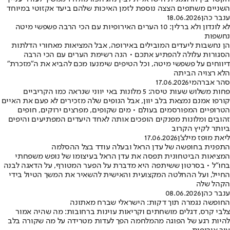
השניים משתפים הצצה נוספת לזמן האיכות שלהם ביעד אקזוטי במיוחד
ענבר כהן
18.06.2026
לא לונדון ולא ברלין: 10 הערים האירופיות עם הכי הרבה פשפשי מיטה
נחשפות
הן נחשבות ליעדים המובילים באירופה, אבל המציאות מאחורי הדלתות
הסגורות עלולה להפתיע אתכם • הנה רשימת הערים עם הכי הרבה
דיווחים על פשפשי מיטה, וכל הטיפים שימנעו מכם להביא את ה"מזכרת"
הלא רצויה הביתה
סהר אברהמי
17.06.2026
פחות משלוש שעות טיסה: 5 מלונות באי יווני שנראה כמו הקריביים
קורפו אמנם נמצאת בלב יוון, אבל הנופים שלה מזכירים לא פעם את האיים
הטרופיים המפורסמים בעולם • מים שקופים, מפרצים ירוקים, חופים
זהובים ומלונות מפנקים הופכים אותה לאחד היעדים המפתיעים והיפים
ביותר לקיץ הקרוב
ליאת מופז מילצ'ן
17.06.2026
התפנית בחופשה של עדן הראל ובעלה עודד בצל ההסלמה
המציאות הביטחונית תפסה את עדן הראל בעיצומו של נופש משפחתי
בחו"ל • בסרטון ששיתפה היא מדברת על הפער המטורף, על הדאגה לבנה
החייל, ועל ההחלטה המקצועית והאישית להשאיר את המשך הטיול בידי
הקהל שלה
ענבר כהן
08.06.2026
החופשה נגמרה תוך דקות: הישראלי שברח מאתונה
צלבי קרס, דגלים מושחתים וקריאות עוינות ברחובות: מה שהיה אמור
להיות רגע של הפוגה מהמלחמה הפך לעדות מטרידה על מה שקורה בלב