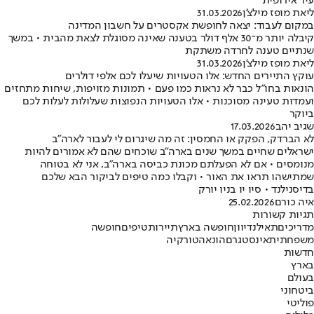
עיר אירופית
ליאת מופז מילצ'ן
31.03.2026
במקום לעבוד: יצאה לחופשת אקסטרים על חשבון המדינה
קיבלה יותר מ־30 אלף דולר בטענה שאינה מסוגלת לצאת מהבית • במשך
שנתיים טענה לחרדה משתקת
ליאת מופז מילצ'ן
31.03.2026
עוקץ התיירים החדש: אלו הטעויות שיעלו לכם אלפי דולרים
הונאות בחו"ל כבר לא נראות כמו פעם • תמונות מזויפות, שיחות מתחזים
ועמדות טעינה מסוכנות • אלו הטעויות הנפוצות שעלולות לעלות לכם
ביוקר
שגיב יהב
17.03.2026
לא הברדק, הפקק או החמסין: זה מה שיגרום לי לעבור לארה"ב
ישראלים שחיים במשך שנים בארה"ב שוכחים שהם לא אמורים להיות
מנומסים • אם לא הפעלתם מכונת כביסה בארה"ב, אני לא בטוחה
שמתישהו תראו את האור • וקבלו כמה טיפים לביקור הבא שלכם
בדיסנילנד • סיו יו בניו יורק
איה כורם
25.02.2026
תגיות קשורות
מדריכים
תאילנד
יוון
חופשה בארץ
תיירות
טיפים
חופשה
משפחתית
אינסטגרם
הונאה
טורקיה
חדשות
בארץ
בעולם
ביטחוני
פוליטי