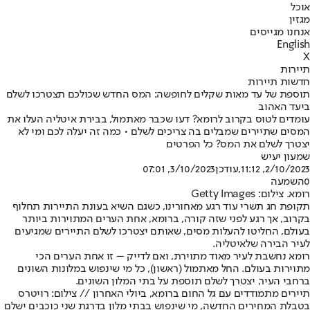
אוכל
מגזין
אנחנו מגייסים
English
X
תיירות
חדשות תיירות
תוספת של עד מאות שקלים לחופשה: המס החדש שכולכם תצטרכו לשלם
ביעד האהוב
עומדים לטוס בקרוב לרומא? דעו שכבר מאתמול, בבירת איטליה העלו את
המסים שתיירים שמבלים בה צריכים לשלם • כמה זה יעלה לכם ומי לא
יצטרך לשלם את המס? כל הפרטים
שמעון יעיש
2/10/2023, 11:12
,עודכן
3/10/2023, 07:01
0
השמעה
רומא. צילום: Getty Images
תקופת חג תשרי עוד רגע מאחורינו, כשגם השיא בעונת התיירות תחלוף
בקרוב, אך רגע לפני שזה קורה, ברומא, אחת הערים המתוירות ביותר
בעולם, החליטו להעלות מסים, שאותם יצטרכו לשלם התיירים שמגיעים
לעיר הבירה של
איטליה
.
רומא נחשבת לעיר מאוד מתוירת, ואם לדייק – זו אחת הערים הכי
מתוירות בעולם. החל מאתמול (ראשון), כל מי שינפוש במלונות השונים
ברחבי העיר, יצטרך לשלם תוספת על בתי המלון השונים.
תיירים מתמודדים עם גל החום ברומא, ביולי האחרון // צילום: רויטרס
בטבלת המחירים החדשה, מי שינפוש בבתי מלון בדרגת שני כוכבים ישלם