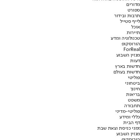
מדורים
ספורט
תרבות ובידור
לייף סטייל
אוכל
תיירות
טכנולוגיה ומדע
הורוסקופ
ForReal
מגזין השבוע
דעות
חדשות בארץ
חדשות בעולם
פוליטי
ביטחוני
חינוך
בריאות
משפט
תחבורה
פוליטי-מדיני
כללי ומידע
דף הבית
זמני כניסת וצאת שבת
מגזין השבוע
הורוסקופ