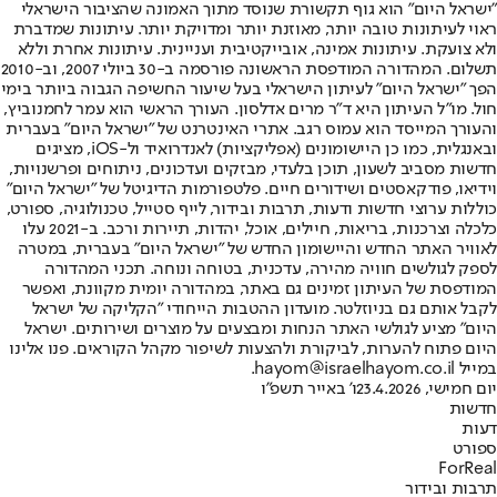
"ישראל היום" הוא גוף תקשורת שנוסד מתוך האמונה שהציבור הישראלי
ראוי לעיתונות טובה יותר, מאוזנת יותר ומדויקת יותר. עיתונות שמדברת
ולא צועקת. עיתונות אמינה, אובייקטיבית ועניינית. עיתונות אחרת וללא
תשלום. המהדורה המודפסת הראשונה פורסמה ב-30 ביולי 2007, וב-2010
הפך "ישראל היום" לעיתון הישראלי בעל שיעור החשיפה הגבוה ביותר בימי
חול. מו"ל העיתון היא ד"ר מרים אדלסון. העורך הראשי הוא עמר לחמנוביץ,
והעורך המייסד הוא עמוס רגב. אתרי האינטרנט של "ישראל היום" בעברית
ובאנגלית, כמו כן היישומונים (אפליקציות) לאנדרואיד ול-iOS, מציגים
חדשות מסביב לשעון, תוכן בלעדי, מבזקים ועדכונים, ניתוחים ופרשנויות,
וידיאו, פודקאסטים ושידורים חיים. פלטפורמות הדיגיטל של "ישראל היום"
כוללות ערוצי חדשות ודעות, תרבות ובידור, לייף סטייל, טכנולוגיה, ספורט,
כלכלה וצרכנות, בריאות, חיילים, אוכל, יהדות, תיירות ורכב. ב-2021 עלו
לאוויר האתר החדש והיישומון החדש של "ישראל היום" בעברית, במטרה
לספק לגולשים חוויה מהירה, עדכנית, בטוחה ונוחה. תכני המהדורה
המודפסת של העיתון זמינים גם באתר, במהדורה יומית מקוונת, ואפשר
לקבל אותם גם בניוזלטר. מועדון ההטבות הייחודי "הקליקה של ישראל
היום" מציע לגולשי האתר הנחות ומבצעים על מוצרים ושירותים. ישראל
היום פתוח להערות, לביקורת ולהצעות לשיפור מקהל הקוראים. פנו אלינו
במייל hayom@israelhayom.co.il.
יום חמישי, 23.4.2026
ו' באייר תשפ"ו
חדשות
דעות
ספורט
ForReal
תרבות ובידור