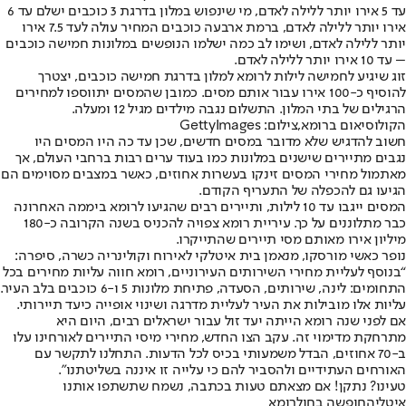
עד 5 אירו יותר ללילה לאדם, מי שינפוש במלון בדרגת 3 כוכבים ישלם עד 6
אירו יותר ללילה לאדם, ברמת ארבעה כוכבים המחיר עולה לעד 7.5 אירו
יותר ללילה לאדם, ושימו לב כמה ישלמו הנופשים במלונות חמישה כוכבים
– עד 10 אירו יותר ללילה לאדם.
זוג שיגיע לחמישה לילות לרומא למלון בדרגת חמישה כוכבים, יצטרך
להוסיף כ-100 אירו עבור אותם מסים. כמובן שהמסים יתווספו למחירים
הרגילים של בתי המלון. התשלום נגבה מילדים מגיל 12 ומעלה.
הקולוסיאום ברומא,צילום: GettyImages
חשוב להדגיש שלא מדובר במסים חדשים, שכן עד כה היו המסים היו
נגבים מתיירים שישנים במלונות כמו בעוד ערים רבות ברחבי העולם, אך
מאתמול מחירי המסים זינקו בעשרות אחוזים, כאשר במצבים מסוימים הם
הגיעו גם להכפלה של התעריף הקודם.
המסים ייגבו עד 10 לילות, ותיירים רבים שהגיעו לרומא ביממה האחרונה
כבר מתלוננים על כך. עיריית רומא צפויה להכניס בשנה הקרובה כ-180
מיליון אירו מאותם מסי תיירים שהתייקרו.
נופר כאשי מורסקו, מנאמן בית איטלקי לאירוח וקולינריה כשרה, סיפרה:
“בנוסף לעליית מחירי השירותים העירוניים, רומא חווה עליות מחירים בכל
התחומים: לינה, שירותים, הסעדה, פתיחת מלונות 5 ו-6 כוכבים בלב העיר.
עליות אלו מובילות את העיר לעליית מדרגה ושינוי אופייה כיעד תיירותי.
אם לפני שנה רומא הייתה יעד זול עבור ישראלים רבים, היום היא
מתרחקת מדימוי זה. עקב הצו החדש, מחירי מיסי התיירים לאורחינו עלו
ב-70 אחוזים, הבדל משמעותי בכיס לכל הדעות. התחלנו לתקשר עם
האורחים העתידיים ולהסביר להם כי עלייה זו איננה בשליטתנו״.
טעינו? נתקן! אם מצאתם טעות בכתבה, נשמח שתשתפו אותנו
איטליה
חופשה בחול
רומא