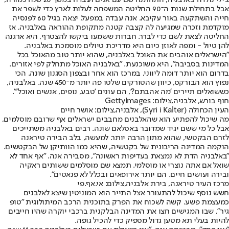
צ'ילי נולדה באלבניה, התחתנה שם עם אגים ועבדה במשך 20 שנה כמורה,
אבל בתחילת שנות ה־90 החליטה המשפחה לעלות לארץ כדי לשפר את
חייה והשתקעה באור עקיבא. אנה עבדה במפעל, יצאה בגיל 60 לפנסיה
מוקדמת וזכרה שמגיעה לה קצבה קטנה מתקופת ההוראה באלבניה, אז
החליטה לצאת לשם כדי לברר. חברות ששמעו ביקשו להצטרף, היא ארגנה
להן טיול - ומפה לאוזן כיום היא מדריכת טיולים מוסמכת באלבניה.
"הישראלים אוהבים את האוכל באלבניה, שהוא יותר טוב מהאוכל בכל
המדינות בסביבה", היא משוכנעת. "באלבניה האוכל מתחלק לפי אזורים.
בדרום הוא יותר דומה ליווני, במרכז הוא אחר ובצפון הסגנון שונה. הכי
נפוץ הוא הבורקס, כיוון שהטורקים שלטו פה יותר מ־450 שנה. באלבניה,
כששואלים תיירים 'מה אהבתם?', הם עונים 'טבע, נופים, אנשים ואוכל'".
חוף בורש, אלבניה,צילום: GettyImages
העין הכחולה (Syri i Kalter), אלבניה,צילום: אושר חיים
מה שיכול להפתיע הוא שהאלבנים מחבבים ישראלים אף שרובם מוסלמים,
אבל כל מי ששם יגיד שמדובר באסלאם שונה. רבים באלבניה משתייכים
לזרם הבקטשי, שהוא מתון הרבה יותר. למעשה, בלב הבירה טיראנה
הוקמה המדינה הריבונית של בקטשיה, שהיא כמו הוותיקן של הבקטשים.
"באלבניה הדת לא נמצאת בעדיפות ראשונה", מסבירה אנה. "אף אחד לא
שואל אם אתה נוצרי או מוסלמי. תמצא שם מוסלמים ששותים ראקיה
ובירה ועושים חיים. הם יותר אירופאים ובכלל לא פנאטים".
מרכז העיר טיראנה, בירת אלבניה,צילום: אי.אף.פי
חשש נוסף שיכול להתעורר אצל התייר הוא המוניטין שיצא לאלבנים
כמעצמת פשע. קשה לשכוח את הפרק בתוכנית הרכב המיתולוגית "טופ
גיר", שבו המגישים חצו את המדינה הבלקנית ברכבי יוקרה שהיו חייבים
להיות בעלי תא מטען גדול מספיק כדי להכיל גופה.