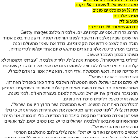
טיסה מישראל: 3 שעות ו־34 דקות
דת: 59% מוסלמים סונים
שפה: אלבנית
מטבע: לק
יום העצמאות: 28 בנובמבר
הרים, נהרות, אגמים, קניונים, ים. אלבניה,צילום: GettyImages
היו שנים שבהן אלבניה נחשבה לצפון קוריאה קטנה. דיקטטור בשם אנוור
הוג'ה רצה לעצב מחדש את הקומוניזם, בודד את עצמו מהעולם ובנה
ברחבי הארץ כ־700 אלף בונקרים מחשש שיום אחד יפלשו לטריטוריה,
משהו בסגנון העכבר ששאג.
"גדלתי בדיקטטורה", מספרת אנה צ'ילי, ילידת אלבניה. "עברתי תקופות לא
קלות בחיי ואני אפילו לא רוצה לשמוע היום את שמו של הוג'ה. רק שעכשיו
זו מדינה שונה. ראש הממשלה, אדי רמה, הוא צייר, אמן, בן אדם ליברלי,
והכי חשוב - אוהב ישראל".
לא סתם אוהב ישראל. ראש הממשלה האלבני ביקר כאן באפריל האחרון,
ואמר שחמאס הם נאצים ושעם נאצים אין שלום ופשרות. כשתקפנו באיראן
הוא גיבה והצדיק את ישראל, וכשעלה לנאום בעצרת האו"ם, לפני כשנה,
עשה זאת כשעל חליפתו סיכת החטופים.
"במלחמה האחרונה הנשיא, ראש הממשלה ושר החוץ היו עם ישראל",
מספרת צ'ילי. "לפני שנה זרקו מטיראנה את השגרירות האיראנית, כי גילו
שאיראן עמדה מאחורי מתקפת סייבר נגד המדינה. בלי חוכמות. אני הייתי
מהראשונים שהביאו לאלבניה ישראלים כי יש כאן נופים יפים, לצד אנשים
מדהימים ואוהבי ישראל".
"אנשים מדהימים ואוהבי ישראל". אנה צ'ילי,צילום: מהאלבום הפרטי