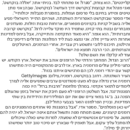
קליינטים", הוא צוחק. "סגרו? אז פתחתי לבד. בניתי אתר, 'יאללה בוקרשט',
ואני מנהל את קבוצות 'בוקרשט דרך העדשה' ו'בוקרשט', שבהן אני נותן
טיפים ומידע בחינם בלי פרסום ועמלות, במסגרת מגבלות יכולותיי".
אדי מספר שבוקרשט האפרורית השתנתה, ושהיום התייר הישראלי מגיע
אליה בשביל קניות בקניונים מפוארים, ארוחות טובות וזולות, מועדונים
מובחרים ובטח בתי קזינו, שתמיד היו מוקד עלייה לרגל. "בוקרשט קרובה
וחברותית", הוא אומר. "היא מאוד התקדמה והתייקרה, אבל ביחס למדינות
אחרות היא עדיין זולה. אני נמצא כעת ליד המלונות הגדולים רדיסון־בלו
והילטון, תיכנס ללובי ותשמע רק עברית. אחרי הגרמנים, האיטלקים
והצרפתים, הכי הרבה תמצא פה ישראלים".
עוד לא קלקלו את השם שלנו?
"הרוב הגדול, המחונך והדתי של הרומנים אוהב את ישראל, ארץ הקודש. יש
כחצי מיליון עולים מרומניה בארץ, אז לרבים מהמקומיים היה מתישהו
קשר עם יהודי רומני, לכן הם מרגישים איתנו בנוח".
העיר השתנתה. רחוב בבוקרשט, רומניה,צילום: GettyImages
רומניה ארץ גדולה עם לא מעט סטודנטים ערבים שמגיעים אליה לצורך
לימודים לתואר אקדמי. במהלך מלחמת "חרבות ברזל" היו כמה
הפגנות־נגד, אבל השלטון הרומני לא פעם חיבק את ישראל בזמן שהעולם
הפנה גב. ב־14 במאי ציינו שם את יום הסולידריות והידידות בין שתי
המדינות, ובניין הפרלמנט הואר בצבעי כחול־לבן.
"יש כאן מוסלמים", מספר אדי, "אבל בהפגנות 90 אחוזים מהמפגינים הם
רומנים קיצונים, שאם תפתח מפה ותשאל אותם איפה ישראל, לא יהיה להם
מושג. על סיפורים אנטישמיים לא שמעתי, למרות שיש כאלה שיכולים
להסתכל עליך עקום, אבל תאמין לי שבארץ יש סיכוי טוב יותר שמישהו
יזרוק לך מילה".