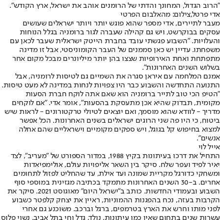
"הרוב הגדול, המחונך והדתי של הרומנים אוהב את ישראל, ארץ הקודש".
אדי פרטל,צילום: מהאלבום הפרטי
מעבר לתיירים, אדי מספר שהוא פוגש יותר ויותר ישראלים שעושים
עסקים בבוקרשט, ויש גם קהילה שעברה לגור ברומניה בגלל הנוחות
והעלויות. "השבוע פגשתי עובד בחברת הייטק ישראלית שעבר לכאן עם
משפחתו. עדיין יש כאן סממנים של העבר הקומוניסטי, אבל זו מדינה
מתפתחת ואחת האירופיות שצצו בהן יותר מיליונרים מבכל מקום אחר
בשלוש השנים האחרונות".
אמנם המלחמה עם איראן סגרה את השמיים גם לטיסות לרומניה, אבל
התנועה התחדשה והשבוע כבר היו צפויות לנחות במדינה לא מעט טיסות.
"הטיפ הכי טוב לתייר ברומניה הוא שאם אתה לוקח חברת הסעות
מקומית, תבדוק שהיא אכן מתעסקת בהסעות", אומר אדי. "אם לוקחים
מדריך - לוודא שהוא מוסמך, ואם יוצאים לטיולי טרקטורונים - לראות שיש
ביטוח, כי היו פה שני הרוגים ישראלים בשנים האחרונות. הכל אפשר
למצוא בחיפוש קל בגוגל, ויש ספקים מקומיים וישראליים שהם אחלה
אנשים".
אייל לוי
התחיל את דרכו בעיתונות בקיץ 1988, במדור הספורט של "מעריב", לצד
יאיר לפיד ועפר שלח. סיקר בין השאר אליפויות עולם, אולימפיאדות
ומשחקי כדורגל מקריית שמונה ועד אילת, עד שהחליט לפזול לתחומים
אחרים. ב-30 השנים האחרונות מתמקד בכתיבה מגזינית במוספי סוף
השבוע ובעמודי החדשות. כותב ב"ישראל היום" מאוגוסט 2021. סיקר את
הקרבות בעזה, נכח בהפגנות ההמוניות, ראיין את יצחק קלפטר כשבוע
לפני מותו וחרש את הארץ בטרמפים, ברגל וברכב. משוכנע גם אחרי
עשרות שנים בתחום שאין כמו עיתונות. נולד, גדל וחי בתל אביב. נשוי פלוס