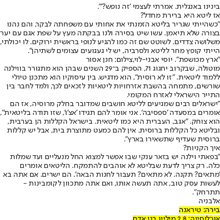
בינינו באנגלית. אמרתי לעצמי 'זה נופש?'".
אז ליטא היא ברירת מחדל?
"כשהייתי שגריר בליטא הזמנתי את אחותי עם משפחתה לבקר, והם נהנו
בצורה שלא תיאמן. עשו שיט בסירה ולנו בבקתה מעץ על שפת אגם עם יער
משלושה צדדים. לשוטט שם זה כמו להגיע לנופי בראשית ירוקים. לו יכולתי,
הייתי קופץ מחר לליטא ולסרביה, יש לי געגועים עצומים לשתיהן".
"ארץ מכושפת". יוסי אבני-לוי,צילום: חנן אסור
מוטולה, שבקרוב יחגוג 71, הספיק ב־29 השנים שבהן הוא מתגורר בווילנה
ללמוד ליטאית. "זו לא רוסית", הוא מדגיש. בין עיסוקיו הוא מתכנן טיולי
שורשים, מתמחה בהשבת אזרחויות ליטאיות לזכאים לכך, ולמד לחבר בין
התייר הישראלי לאזרח המקומי.
"ישראלים רבים שמגיעים לליטא חושבים שמדובר בחלק מרוסיה, אז הם
אומרים במסעדה 'ספסיבה'. אני אומר להם תגידו 'אצ'ו', שזו תודה בליטאית",
הוא צוחק. "אגב, העברית היא כמו ליטאית. בישראל הקללות הן בערבית,
ובליטא כל הקללות ברוסית. אין להם כמעט מתוצרת בית, אבל יש קללות
ברוסית שעדיף שתשאירו בארץ".
איך הקניות?
"בפאתי וילנה יש בזאר ענקי שבו אפשר למצוא החל מנעליים ועד שמלות
כלה. רק צריך לדעת שבליטא לא אוהבים להתמקח. הליטאים אומרים
'מתאים? תקנה. לא מתאים? תעבור לחנות הבאה'. הם ישרים. אם אתה בא
לעשות עסק טוב, אתה תעשה אותו, ואם אתה מתכוון לקומבינות -
תתרחק".
אלבניה
בירה: טיראנה
אוכלוסייה: 2.8 מיליון בני אדם