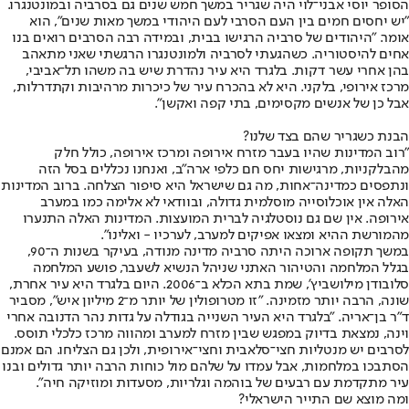
הסופר יוסי אבני־לוי היה שגריר במשך חמש שנים גם בסרביה ובמונטנגרו.
"יש יחסים חמים בין העם הסרבי לעם היהודי במשך מאות שנים", הוא
אומר. "היהודים של סרביה הרגישו בבית, ובמידה רבה הסרבים רואים בנו
אחים להיסטוריה. כשהגעתי לסרביה ולמונטנגרו הרגשתי שאני מתאהב
בהן אחרי עשר דקות. בלגרד היא עיר נהדרת שיש בה משהו תל־אביבי,
מרכז אירופי, בלקני. היא לא בהכרח עיר של כיכרות מרהיבות וקתדרלות,
אבל כן של אנשים מקסימים, בתי קפה ואקשן".
הבנת כשגריר שהם בצד שלנו?
"רוב המדינות שהיו בעבר מזרח אירופה ומרכז אירופה, כולל חלק
מהבלקניות, מרגישות יחס חם כלפי ארה"ב, ואנחנו נכללים בסל הזה
ונתפסים כמדינה־אחות, מה גם שישראל היא סיפור הצלחה. ברוב המדינות
האלה אין אוכלוסייה מוסלמית גדולה, ובוודאי לא אלימה כמו במערב
אירופה. אין שם גם נוסטלגיה לברית המועצות. המדינות האלה התנערו
מהמורשת ההיא ומצאו אפיקים למערב, לערכיו - ואלינו".
במשך תקופה ארוכה היתה סרביה מדינה מנודה, בעיקר בשנות ה־90,
בגלל המלחמה והטיהור האתני שניהל הנשיא לשעבר, פושע המלחמה
סלובודן מילושביץ', שמת בתא הכלא ב־2006. היום בלגרד היא עיר אחרת,
שונה, הרבה יותר מזמינה. "זו מטרופולין של יותר מ־2 מיליון איש", מסביר
ד"ר בן־אריה. "בלגרד היא העיר השנייה בגודלה על גדות נהר הדנובה אחרי
וינה, נמצאת בדיוק במפגש שבין מזרח למערב ומהווה מרכז כלכלי תוסס.
לסרבים יש מנטליות חצי־סלאבית וחצי־אירופית, ולכן גם הצליחו. הם אמנם
הסתבכו במלחמות, אבל עמדו על שלהם מול כוחות הרבה יותר גדולים ובנו
עיר מתקדמת עם רבעים של בוהמה וגלריות, מסעדות ומוזיקה חיה".
ומה מוצא שם התייר הישראלי?