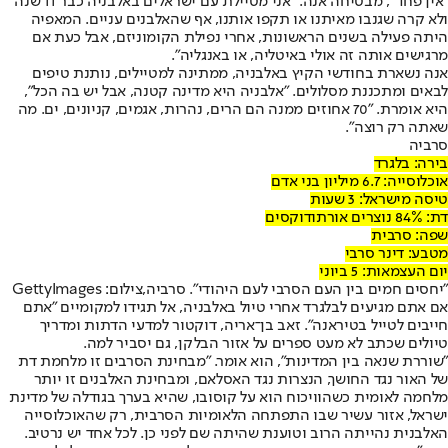
"אין פחד", מבטיחה אנה. "אני מטיילת עם ישראלים באלבניה כבר 11 שנה
ולא קרה שגנבו מאיתנו או תקפו אותנו, אף שהאלבנים עניים. המאפיה
היתה פעילה בשנים הראשונות, אחרי נפילת הקומוניזם, אבל כעת אם
מרגישים אותה זה אולי באיטליה, או באנגליה".
אנה נשארת בחודשי הקיץ באלבניה, ממתינה למטיילים, נותנת טיפים
לבאים ומתכננת מסלולים. "אלבניה היא מדינה קטנה, אבל יש בה הכל",
היא אומרת. "70 אחוזים ממנה הם הרים, נהרות, אגמים, קניונים, ים. מה
שאתה רק רוצה".
סרביה
בירה: בלגרד
אוכלוסייה: 6.7 מיליון בני אדם
טיסה מישראל: 3 שעות
דת: 84% נוצרים אורתודוקסים
שפה: סרבית
מטבע: דינר סרבי
יום העצמאות: 5 ביוני
"יחסים חמים בין העם הסרבי לעם היהודי". סרביה,צילום: GettyImages
אם אתם מגיעים לבלגרד אחרי טיול באלבניה, אל תגידו למקומיים "אתם
חייבים לטייל בטיראנה". זאב בן־אריה, דוקטור למדעי הדתות ומדריך
טיולים שכתב לא מעט ספרים על אזור הבלקן, גם יסביר למה.
"שוררת שנאה בין המדינות", הוא אומר. "מבחינת הסרבים זו מלחמת דת
של האור נגד החושך, הנצרות נגד האסלאם, ומבחינת האלבנים זו יותר
מלחמה לאומית כשהוויכוח הוא על קוסובו, שהיא בערך בגודלה של מדינת
ישראל, אזור עשיר שבו התפתחה הלאומיות הסרבית, רק שהאוכלוסייה
האלבנית נהייתה הרוב וטוענת שהיתה שם לפני כן. לכל אחד יש נרטיב.