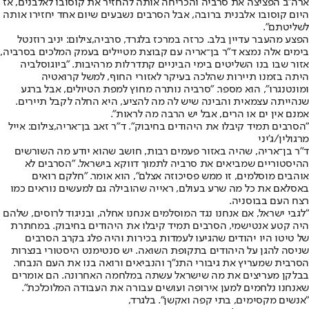
ארה"ב הפציצה את סרביה והכריחה אותה להחזיר את קוסובו לאלבנים, אז
היום קוסובו אלבנית ברובה, אבל הסרבים נשבעים שיום אחד יחזירו אותה
לשליטתם".
הפצע מהעבר עדיין בלב. כרזה במרכז בלגרד, סרביה,צילום: יניב רוזנטל
בימים אלה נמצא ד"ר בן־אריה עם קבוצת מטיילים בעמק המלכים בסרביה,
אזור שבו בנו השליטים בימי הביניים קתדרלות מרהיבות. "ביוגוסלביה
היתה בזמנו תיירות שהלכה בעיקר לאזורי החוף, למשל קרואטיה
ומונטנגרו", הוא מספר. "סרביה נותרה מחוץ למפת הטיולים, אבל ברגע
שנהייתה עצמאית והבינה שיש לה מה להציע, היא החלה לקבל תיירים.
אמנם אין ים או הרים, אבל יש הרבה מה לראות".
"הסרבים תמיד קיבלו את היהודים בחיבוק". ד"ר זאב בן־אריה,צילום: אייל
מרגולין/ג'יני
ד"ר בן־אריה, שהיה באזור פעמים רבות, חושב שהוא יודע מה השורשים
ההיסטוריים שמביאים את סרביה לתמוך דווקא בישראל. "הסרבים לא
אוהבים מוסלמים, זו ממש פסיכוזה אצלם", הוא אומר. "חלקם רואים
באסלאם את כל מה שרע בעולם, ראייה שהובילה גם למעשים נוראים כמו
רצח העם בבוסניה.
"לגבי ישראל, אם אנחנו נגד המוסלמים אנחנו אחלה, ובניגוד לרוסים, שלהם
היה קטע אנטישמי, הסרבים תמיד קיבלו את היהודים בחיבוק. במחתרת
של טיטו היו יהודים שהגיעו לעמדות בכירות והיה פלג בקרב הסרבים
שניסה להגן על היהודים בתקופת השואה. יש סנטימנט היסטורי בנצרות
הסרבית שמעריץ את גיבורי התנ"ך והנביאים ורואה בנו את העם הנבחר.
בבלקן מעריצים את מה שישראל עשתה במלחמה האחרונה. הם אומרים
שאנחנו נלחמים למען אירופה ועושים עבורה את העבודה המלוכלכת".
"אנשים מקסימים, בתי קפה ואקשן". בלגרד,