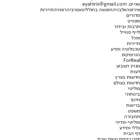
שניים. eyal1iris@gmail.com
אירופה
אלבניה
חופשה בחול
ליטא
סרביה
רומניה
תיירות
מדורים
ספורט
תרבות ובידור
לייף סטייל
אוכל
תיירות
טכנולוגיה ומדע
הורוסקופ
ForReal
מגזין השבוע
דעות
חדשות בארץ
חדשות בעולם
פוליטי
ביטחוני
חינוך
בריאות
משפט
תחבורה
פוליטי-מדיני
כללי ומידע
דף הבית
זמני כניסת וצאת שבת