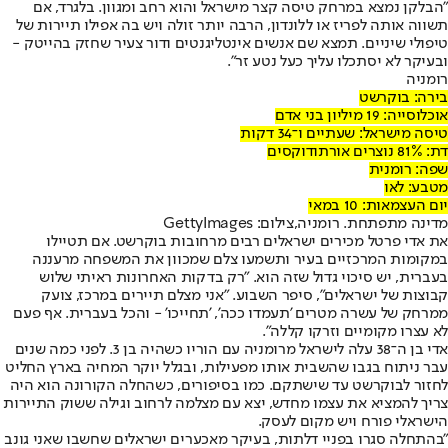
"הבלקן נמצא במרחק טיסה קצר מישראל והוא רחב ומגוון. בלגרד, אם
תשווה אותה לפריז או ללונדון, הרבה יותר זולה ויש בה אפילו תיירות של
טיפולי שיניים. תמצא שם אנשים אינטליגנטים ודור צעיר שחזק בהייטק -
ובעיקר לא יסתכלו עליך כעל נטע זר".
רומניה
בירה: בוקרשט
אוכלוסייה: 19 מיליון בני אדם
טיסה מישראל: שעתיים ו־34 דקות
דת: 81% נוצרים אורתודוקסים
שפה: רומנית
מטבע: לאו
יום העצמאות: 10 במאי
מדינה מתפתחת. רומניה,צילום: GettyImages
את אדי פרטל מכירים ישראלים רבים מרחובות בוקרשט. אם תטיילו
במקומות המרכזיים בעיר ותשמעו צלם שמכוון את המשפחה מרעננה
בעברית, יש סיכוי גדול שזה הוא. "רק בדקות האחרונות ראיתי שלוש
קבוצות של ישראלים", סיפר השבוע. "אני מצלם תיירים במרכז, צועק
ממרחק של עשרה מטרים 'תעמדו ככה', 'תחייכו' - והכל בעברית. אף פעם
לא עצרו מקומיים וזרקו קללה".
אדי בן ה־38 עלה לישראל מרומניה עם הוריו כשהיה בן 3. לפני כמה שנים
עבר ניתוח בגבו שהשבית אותו מפעילות, ובגלל יוקר המחיה בארץ החליט
לחזור לבוקרשט עד שישתקם. כמו בסיפורים, כשהחלה הקורונה הוא היה
צריך להמציא את עצמו מחדש, יצא עם מצלמה לרחוב וגילה ששוק התיירות
הישראלי פורח ויש מקום לעסק.
"בהתחלה סגרו בפניי דלתות, בעיקר מאכערים ישראלים שחשבו שאני גונב