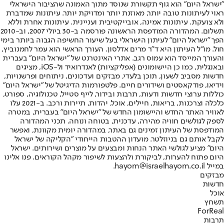
"ישראל היום" הוא גוף תקשורת שנוסד מתוך האמונה שהציבור הישראלי
ראוי לעיתונות טובה יותר, מאוזנת יותר ומדויקת יותר. עיתונות שמדברת
ולא צועקת. עיתונות אמינה, אובייקטיבית ועניינית. עיתונות אחרת וללא
תשלום. המהדורה המודפסת הראשונה פורסמה ב-30 ביולי 2007, וב-2010
הפך "ישראל היום" לעיתון הישראלי בעל שיעור החשיפה הגבוה ביותר בימי
חול. מו"ל העיתון היא ד"ר מרים אדלסון. העורך הראשי הוא עמר לחמנוביץ,
והעורך המייסד הוא עמוס רגב. אתרי האינטרנט של "ישראל היום" בעברית
ובאנגלית, כמו כן היישומונים (אפליקציות) לאנדרואיד ול-iOS, מציגים
חדשות מסביב לשעון, תוכן בלעדי, מבזקים ועדכונים, ניתוחים ופרשנויות,
וידיאו, פודקאסטים ושידורים חיים. פלטפורמות הדיגיטל של "ישראל היום"
כוללות ערוצי חדשות ודעות, תרבות ובידור, לייף סטייל, טכנולוגיה, ספורט,
כלכלה וצרכנות, בריאות, חיילים, אוכל, יהדות, תיירות ורכב. ב-2021 עלו
לאוויר האתר החדש והיישומון החדש של "ישראל היום" בעברית, במטרה
לספק לגולשים חוויה מהירה, עדכנית, בטוחה ונוחה. תכני המהדורה
המודפסת של העיתון זמינים גם באתר, במהדורה יומית מקוונת, ואפשר
לקבל אותם גם בניוזלטר. מועדון ההטבות הייחודי "הקליקה של ישראל
היום" מציע לגולשי האתר הנחות ומבצעים על מוצרים ושירותים. ישראל
היום פתוח להערות, לביקורת ולהצעות לשיפור מקהל הקוראים. פנו אלינו
במייל hayom@israelhayom.co.il.
מבזקים
חדשות
אוכל
תשחץ
ForReal
תרבות