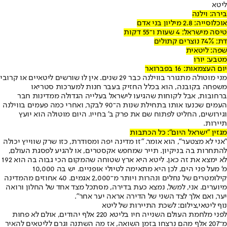
ליטא
בירה: וילנה
אוכלוסייה: 2.8 מיליון בני אדם
טיסה מישראל: 4 שעות ו־55 דקות
דת: 74% נוצרים קתולים
שפה: ליטאית
מטבע: יורו
יום העצמאות: 16 בפברואר
מני מוטולה מתגורר בווילנה כבר 29 שנים. אין לו שורשים ליטאיים או קרובי
משפחה בקובנה, הוא בכלל החזיק בעבר חנות למערכות סטריאו
ברחובות, אבל לקוחות שהגיעו לישראל בעלייה הגדולה ממדינות חבר
העמים שכנעו אותו בתחילת שנות ה־90 לבקר, ואחרי כמה פעמים בווילנה
וגירושים, החליט לפתוח שם את פרק ב' בחייו. היום מוטולה הוא יועץ
תיירות.
מגזין "ישראל היום": כל הכתבות
"אני לא מצטער", הוא אומר. "זו מדינה יפה ומסודרת, כזו שרק שווייץ יכולה
להתחרות בה בניקיון. תייר שמחפש אקסטרים, או להגיע לפסגת העולם,
לא ימצא את זה כאן. ליטא היא ארץ שטוחה שהמקום הכי גבוה בה הוא 192
מ' מעל פני הים, לכן היא מתאימה לטיולי אופניים. יש בה 10,000
קילומטרים של נחלים ונהרות ויותר מ־2,000 אגמים. 40 אחוזים מהמדינה
מיוערים. אני, למשל, נמצא כעת בדירה, מסתכל מצד אחד של החלון ורואה
יער, ואם אלך לצד השני של הדירה אראה יער אחר".
נוף ליטאי,צילום: לשכת התיירות של ליטא
לפני מלחמת העולם השנייה חיו בליטא 220 אלף יהודים, אולם לא פחות
מ־207 אלף מהם נרצחו בזמן השואה, אז מה השתנה וגרם לליטאים להאיר