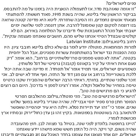
פנים לישראלים?
"זו אומה שאוהבת סדר, אז לתעמולה הנאצית היה בזמנו על מה להתבסס.
בביקור הראשון שלי בליטא, שהיה בשנת 1993, מאוד חששתי. להפתעתי
מצאתי אנשים נחמדים, וזו הסיבה שחזרתי. ליטא היא מדינה קטנה שרואה
בנו דוגמה למקום קטן שמסוגל להרבה. אתן דוגמה: לפני שלושה ימים
ישבתי אצל מנהל החשבונות שלי ודיברנו על המלחמה באיראן. הם לא
קולטים שבגודל הפיזי אנחנו שליש מהם, חושבים שאנחנו מעצמה ענקית".
רחוב בליטא,צילום: Latvian Institute
למרות המחמאות, מוטולה יודע לומר גם שלא כולם בליטא חובבי ציון. היו
כמה הפגנות נגד ישראל בהשתתפות עשרות מפגינים, אבל הכל יחסית
בקטנה. "אתה לא פוגש סממנים פרו־פלשתיניים ברחוב", הוא אומר. "רק
פעם אחת ראיתי על קיר בקאונס (קובנה) גרפיטי של דגל פלשתין.
כשמגיעים ישראלים, אני תמיד אומר 'אל תפחדו'. זו מדינה שבה אתה יכול
ללכת בשטריימל ברחוב או עם מגן דוד על החזה, ואף אחד לא ישים לב. אני
זוכר שלפני שנתיים, בחורף, ראיתי הרבה ישראלים שהסבירו שקנו כרטיס
טיסה במחיר של פלאפל וקולה. אמרו 'רצינו לסמן וי בדרכון'. היום הם רוצים
להגיע כי הם מרגישים פה טוב".
"הישראלים מרגישים פה טוב". מני מוטולה,צילום: מהאלבום הפרטי
הסופר חתן פרס ספיר יוסי אבני־לוי, שהיה שגריר בליטא במשך שלוש
שנים, אומר כי "זהו יעד תיירות נפלא. וילנה היא עיר יפהפייה שאפשר
להתאהב בה בשוטטות בסמטאות. בקיץ זהו גן עדן כחול־ירוק ובסתיו ארץ
מכושפת לגמרי.
"היינו בחופשה בלונדון לפני שנה, בטיול בר מצווה לבן. חוץ מהעובדה
שהיה גשום, קר ויקר, היה כל הזמן חשש שמא מישהו יידע שאנחנו
ישראלים. יום אחד מצאנו את עצמנו בחדר האוכל עם זוג מגבעתיים ודיברנו