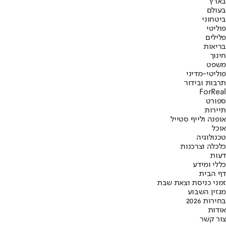
בארץ
בעולם
ביטחוני
פוליטי
פלילים
בריאות
חינוך
משפט
פוליטי-מדיני
תרבות ובידור
ForReal
ספורט
תיירות
אופנה ולייף סטייל
אוכל
טכנולוגיה
כלכלה וצרכנות
דעות
כללי ומידע
דף הבית
זמני כניסת וצאת שבת
מגזין השבוע
בחירות 2026
אודות
צור קשר