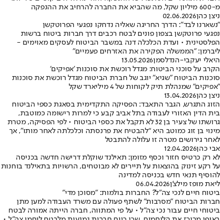
מ-600 מיליון שקל, מה שהביא את החברה להרחיב את ההנפקה
ניצן כהן
02.06.2026
"נשארנו לבד": הדרך החריגה שאליה נדחקו נפגעי הפרוטקשן
נפגעי פרוטקשן בצפון פונים לבטח רכבים דרך חברות ביטוח ברשות
הפלסטינית • ועדת הכלכלה דנה במשבר הביטוח לעסקים מאוימים -
ליברמן: "הממשלה הפקירה את האזרחים פעמיים"
היאלי יעקבי-הנדלסמן
13.05.2026
הקרב על סוכני הביטוח: מגדל רוכשת את סוכנות 'אפיקים'
סוכנות הביטוח "שגיא" יוגב של חברת הביטוח מגדל רוכשת את סוכנות
"אפיקים" שמנהלת תיק לקוחות של 4 מיליארד שקל
ניצן כהן
13.04.2026
הזוג התגרש, הגבר התאבד: הפסיקה התקדימית בסאגת כספי הביטוח
בית הדין האזורי לעבודה בתל אביב קבע כי למרות רישומה כמוטבת,
גרושתו של צעיר בן 32 לא תקבל את כספי הביטוח • לפי הפסיקה, מטרת
מינוי בן זוג כמוטב היא “להבטיח את פרנסתה וכלכלתה לאחר מותו”, אך
לאחר גירושים מטרה זו עלולה להתבטל
אבי כהן
12.04.2026
לא רק כרטיס חזור וכסף מזומן: תאילנד שוקלת דרישה חדשה בכניסה
על רקע זינוק בהוצאות על תיירים לא מבוטחים, הרשויות בתאילנד בוחנות
להוסיף תנאי חדש בכניסה למדינה
ליאת מופז מילצ'ן
06.04.2026
ביטוח חיים לנכי צה"ל? החברות בולמות: "מסוכן מדי"
חברות הביטוח "מסרבות" לשתף פעולה עם משרד העבודה למען מתן
ביטוחי חיים עבור נכי צה"ל • על פי המתווה, חברה הייתה אמורה לבטח
באופן מרוכז את הלוחמים, שכן כיום חברות נמנעות מלבטח לוחמי צה"ל •