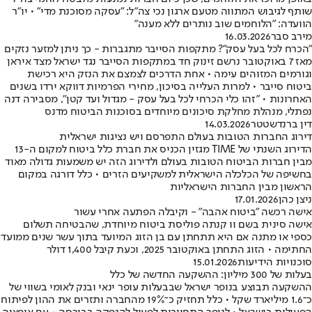
שותף לגיבוש המתווה מטעם ארגון נכי צה"ל: "עסקה מסוכנת מדי" • יו"ר
הוועדה: "הלוחמים שוב נותרים ללא מענה"
מירב סבר
16.03.2026
"הכרח לכל בעל עסק"? מתקפות הסייבר מתגברות - כך ניתן למזער נזקים
מאז 7 באוקטובר נרשם זינוק חד במתקפות הסייבר נגד ישראל מצד איראן
וגורמים המזוהים עימה • אחת הדרכים לצמצם את הנזק היא רכישת
ביטוח סייבר • למרות העלייה בסיכון, מחירי הפרמיות דווקא ירדו בשנים
האחרונות • "זהו כלי הכרחי לכל בעל עסק - מגדול ועד קטן", מסבירה דנה
נפתלי, מנהלת מחלקת סיכונים מיוחדים בסוכנות הביטוח מדנס
דין ברנדשטטר
14.03.2026
דירוג החברות הטובות בעולם התפרסם ויש נציגות ישראלית
הדירוג השנתי של TIME מגזין הכניס את חברת כלל ביטוח למקום ה-13
מבין חברות הביטוח הטובות בעולם ולדירוג הזה יש משמעות גדולה מאוד
בחשיפה של הכלכלה הישראלית למשקיעים הזרים • כלל דורגה במקום
הראשון מבין החברות הישראליות
ניצן כהן
17.01.2026
אישה רכשה "ביטוח אהבה" - וקיבלה הפתעה אחרי עשור
אישה סינית בשם וו קנתה פוליסת ביטוח מיוחדת, שהבטיחה תשלום
כספי או מתנה אם היא תתחתן עם בן הזוג המיועד בתוך עשר שנים ממועד
החתימה • הזוג התחתן באוקטובר 2025, וכעת קיבל 1,400 דולר
סוכנויות הידיעות
15.01.2026
בעלות של 300 מיליון: ההשקעה החדשה של כלל
ההשקעה תבוצע בנופר ישראל שבבעלות עופר ינאי ובנק לאומי בשווי של
כ־1.6 מיליארד שקל • כלל תחזיק כ־19% מהחברה ותזרים את ההון לפיתוח