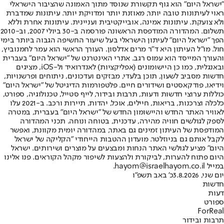
"ישראל היום" הוא גוף תקשורת שנוסד מתוך האמונה שהציבור הישראלי
ראוי לעיתונות טובה יותר, מאוזנת יותר ומדויקת יותר. עיתונות שמדברת
ולא צועקת. עיתונות אמינה, אובייקטיבית ועניינית. עיתונות אחרת וללא
תשלום. המהדורה המודפסת הראשונה פורסמה ב-30 ביולי 2007, וב-2010
הפך "ישראל היום" לעיתון הישראלי בעל שיעור החשיפה הגבוה ביותר בימי
חול. מו"ל העיתון היא ד"ר מרים אדלסון. העורך הראשי הוא עמר לחמנוביץ,
והעורך המייסד הוא עמוס רגב. אתרי האינטרנט של "ישראל היום" בעברית
ובאנגלית, כמו כן היישומונים (אפליקציות) לאנדרואיד ול-iOS, מציגים
חדשות מסביב לשעון, תוכן בלעדי, מבזקים ועדכונים, ניתוחים ופרשנויות,
וידיאו, פודקאסטים ושידורים חיים. פלטפורמות הדיגיטל של "ישראל היום"
כוללות ערוצי חדשות ודעות, תרבות ובידור, לייף סטייל, טכנולוגיה, ספורט,
כלכלה וצרכנות, בריאות, חיילים, אוכל, יהדות, תיירות ורכב. ב-2021 עלו
לאוויר האתר החדש והיישומון החדש של "ישראל היום" בעברית, במטרה
לספק לגולשים חוויה מהירה, עדכנית, בטוחה ונוחה. תכני המהדורה
המודפסת של העיתון זמינים גם באתר, במהדורה יומית מקוונת, ואפשר
לקבל אותם גם בניוזלטר. מועדון ההטבות הייחודי "הקליקה של ישראל
היום" מציע לגולשי האתר הנחות ומבצעים על מוצרים ושירותים. ישראל
היום פתוח להערות, לביקורת ולהצעות לשיפור מקהל הקוראים. פנו אלינו
במייל hayom@israelhayom.co.il.
יום שני, 3.8.2026
כ' באב תשפ"ו
חדשות
דעות
ספורט
ForReal
תרבות ובידור