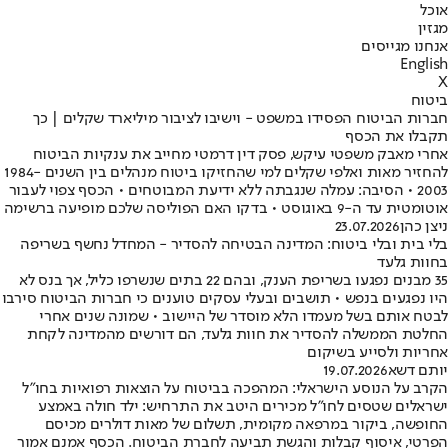
אוכל
מגזין
אנחנו מגייסים
English
X
ביטוח
חברות הביטוח הפסידו במשפט - וישיבו לציבור מיליארד שקלים | כך
תקבלו את הכסף
אחרי מאבק משפטי עיקש, פסק דין דרמטי מחייב את ענקיות הביטוח
להחזיר מאות ואלפי שקלים למי שהחזיקו ביטוח מנהלים בין השנים 1984-
2003 • הסיבה: עמלה שנגבתה ללא ידיעת המבוטחים • הכסף צפוי לעבור
אוטומטית עד ה-9 באוגוסט • בדקו האם הפוליסה שלכם מופיעה ברשימה
ניצן כהן
23.07.2026
בלי בית ובלי ביטוח: המדינה הבטיחה להסדיר - המחדל נחשף בשריפה
בחוות גלעד
35 מבנים נפגעו בשריפת הענק, ובהם 22 בתים שנשרפו כליל, אך בנס לא
היו נפגעים בנפש • תושבים ובעלי עסקים טוענים כי חברות הביטוח סירבו
לבטח אותם בשל מעמדו הלא מוסדר של היישוב • שמונה שנים אחרי
החלטת הממשלה להסדיר את חוות גלעד, הם דורשים מהמדינה לקחת
אחריות ולסייע בשיקום
יותם דשא
19.07.2026
הקרב על הנוסע הישראלי: המהפכה בביטוח על הוצאות רפואיות בחו”ל
ישראלים שטסים לחו”ל מכירים היטב את התרחיש: ילד חולה באמצע
החופשה, ביקור במרפאה מקומית, תשלום של מאות דולרים מכיסם
הפרטי, איסוף קבלות והגשת תביעה לחברת הביטוח. הכסף אמנם אמור