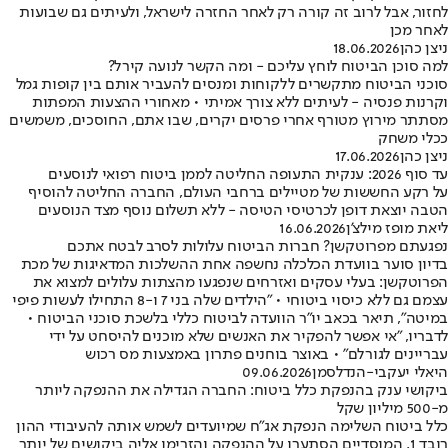
לחזור, אבל לרוב זה קורה רק לאחר החזרה לישראל, ולעיתים גם שבועות
לאחר מכן
ניצן כהן
18.06.2026
למה סוכן הביטוח לוחץ עליכם - ומה הקשר לנועה קירל?
סוכני הביטוח מתקשרים ללקוחות ומנסים להעביר אותם בין קופות גמל
וקרנות פנסיה - לעיתים ללא צורך אמיתי • מאחורי ההצעות המפתות
מסתתר מירוץ מטורף אחרי פרסים יקרים, שבו אתם, החוסכים, משמשים
ככלי משחק
ניצן כהן
17.06.2026
עד סוף 2026: ענקית התעופה החליטה לממן ביטוח רפואי לנוסעים
על רקע החששות של מטיילים ברחבי העולם, החברה החליטה להוסיף
הטבה יוצאת דופן לכרטיסי הטיסה - ללא תשלום נוסף מצד הנוסעים
ליאת מופז מילצ'ן
16.06.2026
נפגעתם מפרוטקשן? חברות הביטוח עלולות לסרב לבטח אתכם
בדיון סוער בוועדת הכלכלה נחשפה אחת ההשלכות המדאיגות של מכת
הפרוטקשן: בעלי עסקים ואזרחים שנפגעו מהצתות עלולים למצוא את
עצמם גם ללא כיסוי ביטוחי • "הילדים שלה בני 7 ו-8 התחילו לעשות פיפי
במיטה", תיאר בכאב יו"ר הוועדה לביטוח כללי בלשכת סוכני הביטוח •
לדבריו, "אי אפשר להפקיר את האנשים שלא מוכנים להיסחט על ידי
עבריינים לגורלם" • באוצר בוחנים פתרון באמצעות מס רכוש
היאלי יעקבי-הנדלסמן
09.06.2026
ביקושי ענק בהנפקת כלל ביטוח: החברה הגדילה את ההנפקה ליותר
מ-500 מיליון שקל
כלל ביטוח השלימה הנפקת אג"ח שמיועדים לשמש אותה להעיבודי ההון
רובד 1, המוסדיים הסתערו על ההנפקה והזרימו אליה ביקושים של יותר