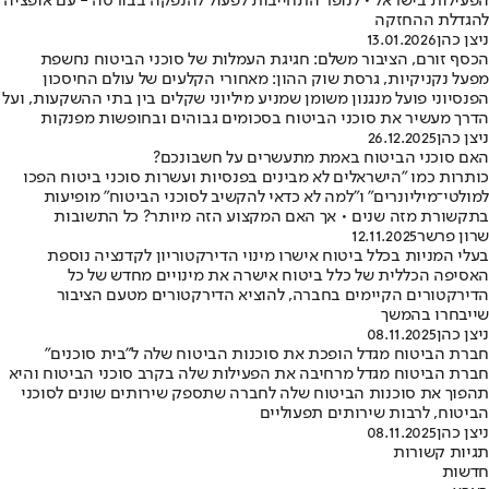
הפעילות בישראל • לנופר התחייבות לפעול להנפקה בבורסה - עם אופציה
להגדלת ההחזקה
ניצן כהן
13.01.2026
הכסף זורם, הציבור משלם: חגיגת העמלות של סוכני הביטוח נחשפת
מפעל נקניקיות, גרסת שוק ההון: מאחורי הקלעים של עולם החיסכון
הפנסיוני פועל מנגנון משומן שמניע מיליוני שקלים בין בתי ההשקעות, ועל
הדרך מעשיר את סוכני הביטוח בסכומים גבוהים ובחופשות מפנקות
ניצן כהן
26.12.2025
האם סוכני הביטוח באמת מתעשרים על חשבונכם?
כותרות כמו "הישראלים לא מבינים בפנסיות ועשרות סוכני ביטוח הפכו
למולטי־מיליונרים" ו"למה לא כדאי להקשיב לסוכני הביטוח" מופיעות
בתקשורת מזה שנים • אך האם המקצוע הזה מיותר? כל התשובות
שרון פרשר
12.11.2025
בעלי המניות בכלל ביטוח אישרו מינוי הדירקטוריון לקדנציה נוספת
האסיפה הכללית של כלל ביטוח אישרה את מינויים מחדש של כל
הדירקטורים הקיימים בחברה, להוציא הדירקטורים מטעם הציבור
שייבחרו בהמשך
ניצן כהן
08.11.2025
חברת הביטוח מגדל הופכת את סוכנות הביטוח שלה ל"בית סוכנים"
חברת הביטוח מגדל מרחיבה את הפעילות שלה בקרב סוכני הביטוח והיא
תהפוך את סוכנות הביטוח שלה לחברה שתספק שירותים שונים לסוכני
הביטוח, לרבות שירותים תפעוליים
ניצן כהן
08.11.2025
תגיות קשורות
חדשות