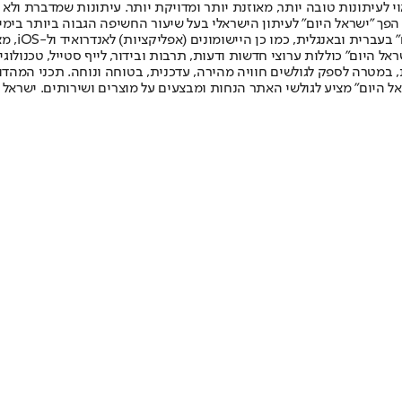
לעיתונות טובה יותר, מאוזנת יותר ומדויקת יותר. עיתונות שמדברת ולא צ
שלום. המהדורה המודפסת הראשונה פורסמה ב-30 ביולי 2007, וב-2010 הפך "ישראל היום" לעיתון הישראלי בעל שי
לחמנוביץ,
ל היום" כוללות ערוצי חדשות ודעות, תרבות ובידור, לייף סטייל, טכנולוגיה
ברית, במטרה לספק לגולשים חוויה מהירה, עדכנית, בטוחה ונוחה. תכני המה
ל היום" מציע לגולשי האתר הנחות ומבצעים על מוצרים ושירותים. ישראל 