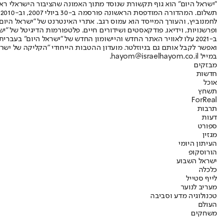
"ישראל היום" הוא גוף תקשורת שנוסד מתוך האמונה שהציבור הישראלי ראוי 
ת
ופרשנויות, וידיאו, פודקאסטים ושידורים חיים. פלטפורמות הדיגיטל של "ישרא
ב-2021 עלו לאוויר האתר החדש והיישומון החדש של "ישראל היום" בע
ואפשר לקבל אותם גם בניוזלטר. מועדון ההטבות הייחודי "הקליקה של ישרא
במייל hayom@israelhayom.co.il.
מבזקים
חדשות
אוכל
תשחץ
ForReal
תרבות
דעות
ספורט
מגזין
העיתון היומי
הורוסקופ
ישראל השבוע
כלכלה
לייף סטייל
מעריב לנוער
טכנולוגיה מדע וסביבה
העולם
משחקים