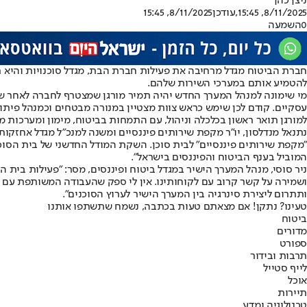
ניצן כהן
8/11/2025, 15:45
,עודכן
8/11/2025, 15:45
0
השמעה
חברת הביטוח מגדל מרחיבה את פעילות חברת הבת, מגדל סוכנויות והיא ת
להטמיע אותם במערכי השירות שלהם.
מי שימונה למנהל המערך החדש יהיה תמיר מורגן שמצטרף לחברה לאחר ששי
עסקיים. קודם לכן שימש כראש צוות מצטיין במנורה מבטחים וכמנהל פיתו
למורגן תואר ראשון בכלכלה וניהול, עם התמחות בביטוח, מימון ומערכות 
נתנאל מנדלסון, יו"ר מקפת שירותים פיננסיים ומשנה למנכ"ל מגדל אחזקו
"מקפת שירותים פיננסיים" לבית סוכן. השקת המודל החדשני של בית הסוכן
המוביל בענף הביטוח והפיננסים בישראל".
ניר סוסי, מנהל המערך הישיר במגדל ביטוח ופיננסים, מסר: "פעילות בית
ושמירה על קשר קרוב עם לקוחותינו. אין לי ספק שהעבודה המשותפת עם 
ותתרום ליצירת סינרגיה בין המערך הישיר לערוץ הסוכנים".
טעינו? נתקן! אם מצאתם טעות בכתבה, נשמח שתשתפו אותנו
ביטוח
מדורים
ספורט
תרבות ובידור
לייף סטייל
אוכל
תיירות
טכנולוגיה ומדע