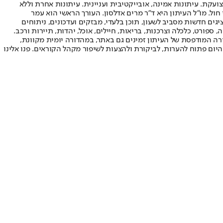
ועקת. עיתונות אמינה, אובייקטיבית ועניינית. עיתונות אחרת וללא
עור החשיפה הגבוה ביותר בימי חול. מו"ל העיתון היא ד"ר מרים אדלסון. העורך הראשי הוא עמר
 והעורך המייסד הוא עמוס רגב. אתרי האינטרנט של "ישראל היום" בעברית ובאנגלית, כמו כן היישומונים (אפליקציות) לאנדרואיד ול-iOS, מציגים חדשות מסביב לשעון, תוכן בלעדי, מבזקים ועדכונים, ניתוחים
, ספורט, כלכלה וצרכנות, בריאות, חיילים, אוכל, יהדות, תיירות ורכב.
דורה המודפסת של העיתון זמינים גם באתר, במהדורה יומית מקוונת,
היום פתוח להערות, לביקורת ולהצעות לשיפור מקהל הקוראים. פנו אלינו