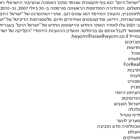
"ישראל היום" הוא גוף תקשורת שנוסד מתוך האמונה שהציבור הישראלי ראוי 
ת
ופרשנויות, וידיאו, פודקאסטים ושידורים חיים. פלטפורמות הדיגיטל של "ישרא
ב-2021 עלו לאוויר האתר החדש והיישומון החדש של "ישראל היום" בע
ואפשר לקבל אותם גם בניוזלטר. מועדון ההטבות הייחודי "הקליקה של ישרא
במייל hayom@israelhayom.co.il.
מבזקים
חדשות
אוכל
תשחץ
ForReal
תרבות
דעות
ספורט
מגזין
העיתון היומי
הורוסקופ
ישראל השבוע
כלכלה
לייף סטייל
מעריב לנוער
טכנולוגיה מדע וסביבה
העולם
משחקים