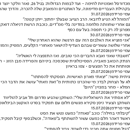
מכדורסל ואמנויות לחימה
בקהילת העבריים מדימונה, על האתגרים והמאבק שלה להכרה, והדרך שהת
עמי פרידמן
31.07.2026
"המוהל לא הגיע לדובאי. הרב הציע: שבעלך יחתוך, ייתן קטנה"
גם אחרי שחוותה מלחמה במדינה בלי ממ"דים, כוכבת הרשת דניאלה דואק ד
מפרגן לה רק כי תפסה בעל עם כסף
עמי פרידמן
30.07.2026
"אני מוציא את האלבום הזה עם הרגשה שהוא האחרון שלי"
אחרי שלושה עשורים שבהם העדיף להישאר מאחורי הקלעים, המפיק והמוזיק
עמי פרידמן
26.07.2026
"חשבתי שאני ואבא החברים הכי טובים. ואז התנפצה לי האשליה"
ופותחת את כל הפצעים • צפו בראיון
עמי פרידמן
23.07.2026
גיתית פישר: "יצאתי מארון האישיות. הפסקתי להסתתר"
המלא - מחר במגזין "היום"
עמי פרידמן
22.07.2026
"לא אסתיר את הישראליות שלי": השחקן שהגיע מדרום תל אביב להוליווד
השחקן הצעיר ניסן סקירא מגשים חלום עם תפקיד בסרט האקשן הבינלאומי "ה
עמי פרידמן
15.07.2026
"קיבלתי בחילה": כוכב "פאודה" כמעט נטש את הסט
ראשד דאהר חלם כמעט עשור להשתתף ב"פאודה", וכשלבסוף קיבל תפקיד, גי
עמי פרידמן
13.07.2026
"בגיל מסוים אתה מבין: כדי לשרוד, צריך להסתיר"