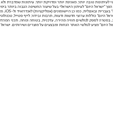
לעיתונות טובה יותר, מאוזנת יותר ומדויקת יותר. עיתונות שמדברת ולא צ
שלום. המהדורה המודפסת הראשונה פורסמה ב-30 ביולי 2007, וב-2010 הפך "ישראל היום" לעיתון הישראלי בעל שי
לחמנוביץ,
ל היום" כוללות ערוצי חדשות ודעות, תרבות ובידור, לייף סטייל, טכנולוגיה
ברית, במטרה לספק לגולשים חוויה מהירה, עדכנית, בטוחה ונוחה. תכני המה
ל היום" מציע לגולשי האתר הנחות ומבצעים על מוצרים ושירותים. ישראל 