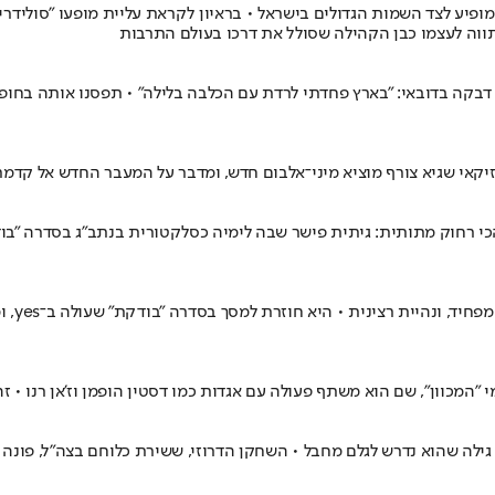
 - ועד לבמות הגדולות: בגיל 26, נאור וולקר יוצר ומופיע לצד השמות הגדולים בישראל • בראיון לקרא
ווה לעצמו כבן הקהילה שסולל את דרכו בעולם התרבות
בקה בדובאי: "בארץ פחדתי לרדת עם הכלבה בלילה" • תפסנו אותה בחופש
אי שגיא צורף מוציא מיני־אלבום חדש, ומדבר על המעבר החדש אל קדמת 
לא על 
מכוון", שם הוא משתף פעולה עם אגדות כמו דסטין הופמן וז'אן רנו • זה
לה שהוא נדרש לגלם מחבל • השחקן הדרוזי, ששירת כלוחם בצה"ל, פונה ב