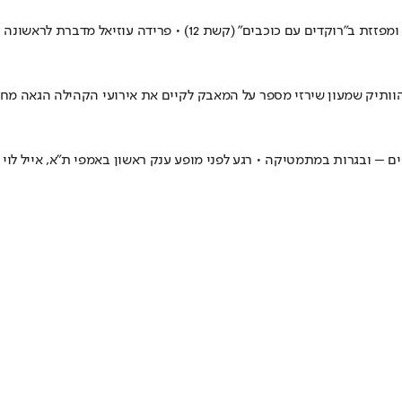
היא בורחת מהתואר "יוצאת האח הגדול", זוהרת באלבום הבכורה "בטיפו
הוותיק שמעון שירזי מספר על המאבק לקיים את אירועי הקהילה הגאה מחר