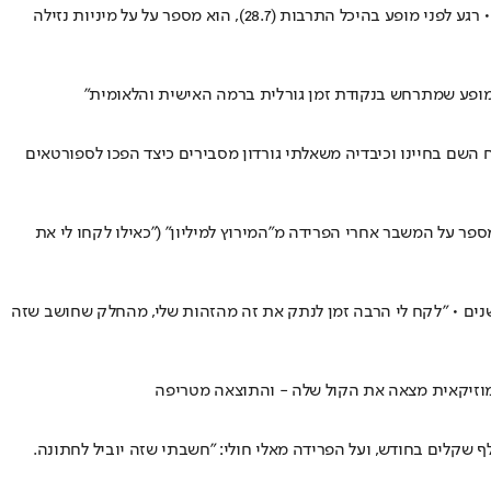
בין אלבום הבכורה שהוקדש לאקסית נטע רוט, ל"נקודת תורפה" החדש ובו שיר לבן זוגו, ניר כנען התמודד עם חרדת ביצוע משתקת והצלחה מערערת • רגע לפני מופע בהיכל התרבות (28.7), הוא מספר על על מיניות נזילה
"מופע שמתרחש בנקודת זמן גורלית ברמה האישית והלאומית"
ליהם לאכול כמעט הכל • רגע לפני שישתתפו באירוע קיקבוסינג ענק בהיכל מנורה ב-27.7, אהבת השם, רוח השם בחיינו וכיבדיה משאלתי גורדון מסבירים כיצד הפכו לספורטאים
חושף אותה, ומספר על המשבר אחרי הפרידה מ"המירוץ למיליון" ("כאילו לקחו לי את
יאליטי עמו היה מזוהה במשך שנים • "לקח לי הרבה זמן לנתק את זה מהזהות שלי, מהחלק שחושב שזה
המוזיקאית מצאה את הקול שלה - והתוצאה מטריפה
פכה לאימפריית טיקטוק מפוארת, ענבל רז קיבלה "לא" מכל תוכנית • עכשיו היא מספרת איך זה לסבול מחרדה כלכלית גם כשמרוויחים 100 אלף שקלים בחודש, ועל הפרידה מאלי חולי: "חשבתי שזה יוביל לחתונה.