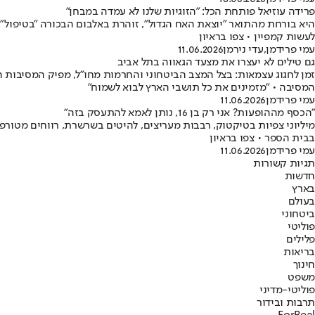
פרידה עוזיאל פותחת הכל: "הזוגיות שלנו לא עמדה במבחן"
לעשות קמפיין • צפו בראיון
עמי פרידמן
,
עדי נירמן
11.06.2026
גם טילים לא יעצרו את מצעד הגאווה בתל אביב
זמן לחגוג עצמאות: בצל המצב הביטחוני והחרמות מחו"ל, מפיק המסיבות 
המסיבה • "מזמינים את כל תושבי הארץ לבוא לשמוח"
עמי פרידמן
11.06.2026
"הכסף מההופעות? אני רק בן 16, נותן לאמא להתעסק בזה"
בבית הספר • צפו בראיון
עמי פרידמן
11.06.2026
תגיות קשורות
חדשות
בארץ
בעולם
ביטחוני
פוליטי
פלילים
בריאות
חינוך
משפט
פוליטי-מדיני
תרבות ובידור