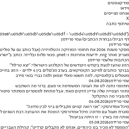
פודקאסטים
וידאו
אנחנו מגייסים
X
שיתוף כתבה
{"name":"\u05e2\u05de\u05d9 \u05e4\u05e8\u05d9\u05d3\u05de\u05df - \u05d4\u05d9\u05d5\u05dd"}
דף הבית
/
נבחרת הכתבים
/
עמי פרידמן
עמי פרידמן
מעריב ואתר nrg, ידיעות אחרונות ו-ynet, פנאי פלוס ובלייזר. כותב ב"ישראל היום" משנת 2019, במגזין הסופ"ש "שישבת", באתר ובמדור התרבות היומי.
הכתבות שלעמי פרידמן
הזוג שהעז לגעת בקודש הקודשים של הקולנוע הישראלי: "יצא טרלול"
מטפלים בקלאסיקה, למה חששו מאלי יצפאן ולמה גברי בנאי סירב
עמי פרידמן
06.08.2026
חתונמי נתנה לנו את העונה המשמימה אי פעם. ברור מה השתבש
נתוני הצפייה שלה עדיין חזקים מאוד, אבל מתחת למספרים מסתתר סיפור א
להסביר מה התקלקל
עמי פרידמן
06.08.2026
מיכל אמדורסקי: "אני רואה קווים מקבילים ביני לבין מדונה"
סוגרת מעגל עם מדונה: מיכל אמדורסקי הופכת את ההערצה רבת השנים למ
אותה פה בארץ - זו היתה צביעות"
עמי פרידמן
05.08.2026
"הממסד לא מכיר בנו כיהודים, אנחנו לא מקבלים קרדיט": קהילת העבריים