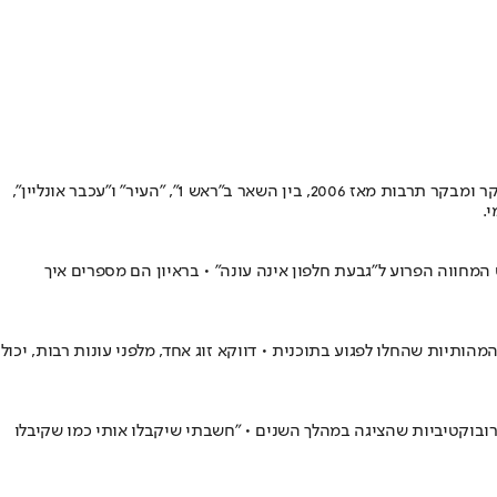
מסקר משנת 2006 את תחומי המוזיקה והטלוויזיה (אבל כותב גם על פוליטיקה - בהקשרים תרבותיים). החל לכתוב עוד ככתב צעיר בעיתוני נוער, מסקר ומבקר תרבות מאז 2006, בין השאר ב"ראש 1", "העיר" ו"עכבר אונליין",
ב הקומיקאים, בערב מג'נגלים בין 4 ילדים • הזוג בחיים ובעבודה איל אפטר ומאיה סובול, "הג'ינג'ים", משיקים את "גבעה 338", סרט המחווה הפרוע ל"גבעת חלפון אינה עונה" • בראיון הם מספרים איך
תיות שהחלו לפגוע בתוכנית • דווקא זוג אחד, מלפני עונות רבות, יכול
בוקטיביות שהציגה במהלך השנים • "חשבתי שיקבלו אותי כמו שקיבלו