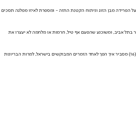
ל" ומפזזת ב"רוקדים עם כוכבים" (קשת 12) • פרידה עוזיאל מדברת לראשונה על הפרידה מבן הזוג וניתוח הקטנת החזה - ומספרת לאיזו מפלגה תסכים
 בתל אביב, ומשוכנע שהפעם אף טיל, חרמות או מלחמה לא יעצרו את
מיליוני צפיות בטיקטוק, רבבות מעריצים, להיטים בשרשרת, רווחים מטורפים – ובגרות במתמטיקה • רגע לפני מופע ענק ראשון באמפי ת"א, אייל לוי (16) מסביר איך הפך לאחד הזמרים המבוקשים בישראל, למרות הבריונות