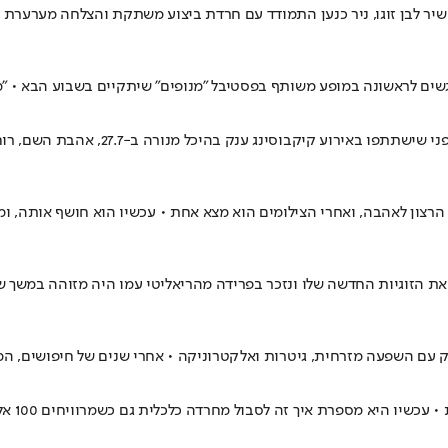
נפגשים לראשונה במופע משותף בפסטיבל "מנופים" שיתקיים בשבוע הבא • 
בכיתה צחקו על שמותיהם, וההורים אסרו ע
א דיכאו אצל המנחה רון שחר את הרצון לאהבה, ואחרי הצילומים הוא מצא אחת • עכשיו הוא 
גיש חוזר עם העונה החדשה של "פאוור קאפל" ברשת 13, חושף את הזוגיות החדשה שלו ונזכר בפרידה מהר
וק עם השפעה מזרחית, גיטרות ואלקטרוניקה • אחרי שנים של חיפושים, 
לפני שה