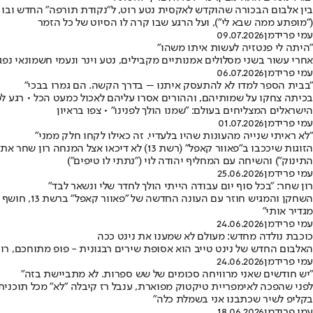
("מופתע ממה שבא לי"), ועל הרגע שבו קרה לו הסיוט של כל הזמר
עמי פרידמן
09.07.2026
"היתה לי פנטזיה לעשות איתו משהו"
אחרי עשור בשני מסלולים אמנותיים מקבילים, נטע וינר ונעמי חשמונאי 
עמי פרידמן
06.07.2026
"בבית הספר למדו לא להתעסק איתנו – בדרך הקשה. הם גמרו בבכי"
הישראלים המצליחים בעולם: "שמנו הולך לפנינו" • צפו בראיון
עמי פרידמן
01.07.2026
"לא ראיתי שנייה מהעונות שהיו בלעדיי. זה כאילו לקחו חלק ממני"
הזוגות שיככבו ב"פאוור קאפל" (רשת 13) ל
התינוק") והשיחה עם המחליף יהודה לוי ("נתתי לו טיפים")
עמי פרידמן
25.06.2026
רון שחר: "בכל סוף יום עבודה הייתי הולך לחדר שלי ונשאר לבד"
השחקן והמ
מגדיר אותי"
עמי פרידמן
24.06.2026
כוכבת נולדה מחדש: מעולם לא שמענו את נינט ככה
האלבום החדש של נינט טייב הוא אסופת שירים רבגונית - פופ מתוחכם, ר
עמי פרידמן
24.06.2026
"יש חודשים שאני מרוויחה סכומים של שש ספרות. לא מתביישת בזה"
בקליפ לשיר שכתבנו אני בשמלת כלה"
עמי פרידמן
18.06.2026