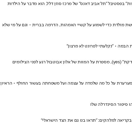
ת עליית מופעו "סולידריות" בפסטיבל "תל אביב דאנס" של מרכז סוזן דלל, הוא מדבר על הילדות
ת מולדת כדי לשמוע על קשיי האמהות, הדרמה בברית - וגם על מי שלא
הבמה • "נקלעתי לפרונט לא מרצון"
הנתק הכואב מאביה, הפסיכולוגית שסכסכה ביניהם והפרידה מבן הזוג • הכי רחוק מתותית: גיתית פישר שבה לימיה כסלקטורית בנתב"ג בסדרה "בודקת" (yes), מספרת על המוות של אלון אבוטבול רגע לפני הצילומים
הצחוק לבדו: מי שהכרנו כתותית מ"זאת וזאתי" עושה את הדבר הכי מפחיד, ונהיית רצינית • היא חוזרת למסך בסדרה "בודקת" שעולה ב־yes, ומערערת על כל מה שלמדה על עצמה ועל משפחתה בעשור החולף • הראיון
ו סיפור הסינדרלה שלו
קריאה למלהקים: "תראו בנו גם את הצד הישראלי"