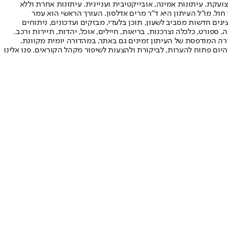
ועקת. עיתונות אמינה, אובייקטיבית ועניינית. עיתונות אחרת וללא
עור החשיפה הגבוה ביותר בימי חול. מו"ל העיתון היא ד"ר מרים אדלסון. העורך הראשי הוא עמר
 והעורך המייסד הוא עמוס רגב. אתרי האינטרנט של "ישראל היום" בעברית ובאנגלית, כמו כן היישומונים (אפליקציות) לאנדרואיד ול-iOS, מציגים חדשות מסביב לשעון, תוכן בלעדי, מבזקים ועדכונים, ניתוחים
, ספורט, כלכלה וצרכנות, בריאות, חיילים, אוכל, יהדות, תיירות ורכב.
דורה המודפסת של העיתון זמינים גם באתר, במהדורה יומית מקוונת,
היום פתוח להערות, לביקורת ולהצעות לשיפור מקהל הקוראים. פנו אלינו