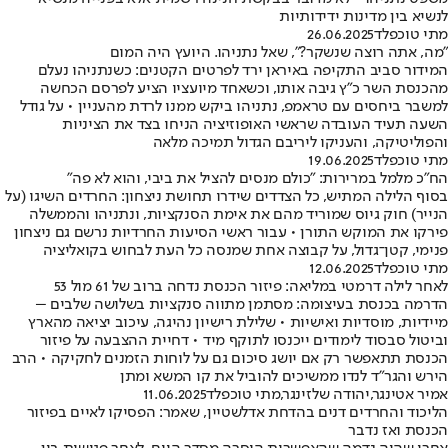
לנשיא בין מדינות ידידותיות
מתי טוכפלד
26.06.2025
"מה, אתה רוצה שנשקר?", שאל נתניהו. היועץ היה המום
המידור סביב התקיפה באיראן ירד לפרטים הקטנים: כשנתניהו נעלם
מהכנסת השר כ"ץ גיבה אותו, וכשאחד מיועציו הציע לפרסם הכחשה
למשבר ביחסים עם טראמפ, נתניהו ביקש ממנו לרדת מהעניין • על גודל
השעה תעיד העובדה שראשי האופוזיציה הניחו בצד את הציניות
והפוליטיקה, והעניקו ליריבם הגדול תמיכה מלאה
מתי טוכפלד
19.06.2025
הח"כ מלמל במרירות: "כולם מנסים להציל את ביבי, והוא לא פה"
בסוף הלילה המתיש, כל הצדדים שידרו תחושת ניצחון: החרדים השיגו (על
הנייר) חוק גיוס שמוריד מהם את אימת הסנקציות, ונתניהו והממשלה
פירקו את המוקש התורן • עבור ראשי הסיעות החרדיות נרשם גם ניצחון
פנימי, קטן־גדול, על קבוצה אחת שמנסה כל העת לבחוש בקואליציה
מתי טוכפלד
12.06.2025
לאחר לילה דרמטי במליאה: פיזור הכנסת נדחה ברוב של 61 מול 53
הדרמה בכנסת בעיצומה: מסתמן מתווה סנקציות בשלושה שלבים –
מיידיות, מוסדיות ואישיות • שלילת רישיון נהיגה, עיכוב יציאה מהארץ
וביטול סבסוד לימודים ייכנסו לתוקף מיד • דחיית ההצבעה על פיזור
הכנסת תתאפשר רק אם יושג סיכום גם על לוחות הזמנים לחקיקה • הרב
הירש והגר”ד לנדו ממשיכים להוביל את קו המשא ומתן
אמיר אטינגר
,
יהודה שלזינגר
,
מתי טוכפלד
11.06.2025
הליכוד והחרדים דנים בהדחת אדלשטיין, שאמר: הפסיקו לאיים בפיזור
הכנסת ואז נדבר