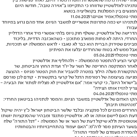
אחרי שהיה נדמה שהאפשרות הוסרה מסדר היום, לאחר פגישות בין
נתניהו לאדלשטיין שדווחו כי התקיימו ב"אוירה טובה", חודשו היום
המגעים בין המפלגות בקואליציה בנושא
מתי טוכפלד
,
אמיר אטינגר
11.06.2025
לנתניהו יש כמה פתרונות אפשריים למשבר הגיוס. אחד מהם גרוע במיוחד
עבורו
הדרישה של אדלשטיין, ששלף חוק גיוס בלתי אפשרי מיד אחרי הדדליין
החרדי, היתה לא פחות ממארב מתוכנן • כשהאכזבה הדדית, בליכוד
מבינים שפירוק הברית הוא כבר לא טאבו • לראש הממשלה יש תוכניות,
אבל ממש לא בטוח שהחרדים יבלעו את הפיתיון
מתי טוכפלד
05.06.2025
קרעי הציע להתפטר מהממשלה - ולהחליף את אדלשטיין
לאחר המתקפה החריפה של השר על יו"ר ועדת החוץ והביטחון, שר
התקשורת מעלה הילוך במטרה להעביר את חוק הפטור מגיוס • ההצעה
מגיעה בעיצומה של רפורמת הדגל של קרעי בתקשורת • קודם לכן פורסם
ב"ישראל היום", כי קרעי אמר: "אם אדלשטיין לא מצליח לפתור את הבעיה -
צריך להזיז אותו הצידה"
מתי טוכפלד
04.06.2025
הקו האדום של אדלשטיין במשבר הגיוס, והמסר לנתניהו בביטאון החרדי:
"מנהיגותו תיבחן"
החרדים מוכנים לכל סנקציה ובלבד שלשר הביטחון ישראל כ"ץ יהיה שיקול
דעת האם ליישם אותה או לא. אדלשטיין מתנגד ומבהיר שהסנקציות יושתו
אוטומטית וללא שיקול דעת של השר או של הממשלה • "דגל התורה" שלח
בשער העיתון מסר לרה"מ: "האם יעמוד בהתחייבויותיו והבטחותיו
להסדרת מעמדם של לומדי התורה"