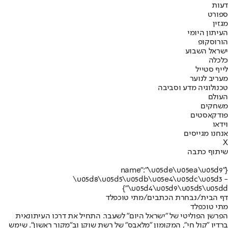
דעות
ספורט
מגזין
העיתון היומי
הורוסקופ
ישראל השבוע
כלכלה
לייף סטייל
מעריב לנוער
טכנולוגיה מדע וסביבה
העולם
משחקים
פודקאסטים
וידאו
אנחנו מגייסים
X
שיתוף כתבה
{"name":"\u05de\u05ea\u05d9
\u05d8\u05d5\u05db\u05e4\u05dc\u05d3 -
\u05d4\u05d9\u05d5\u05dd"}
דף הבית
/
נבחרת הכתבים
/
מתי טוכפלד
מתי טוכפלד
הפרשן הפוליטי של "ישראל היום" לשעבר. התחיל את דרכו העיתונאית
ברדיו "קול חי", המקומון "מלאבס" של רשת שוקן וב"מקור ראשון". שימש