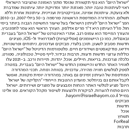
"ישראל היום" הוא גוף תקשורת שנוסד מתוך האמונה שהציבור הישראלי
ראוי לעיתונות טובה יותר, מאוזנת יותר ומדויקת יותר. עיתונות שמדברת
ולא צועקת. עיתונות אמינה, אובייקטיבית ועניינית. עיתונות אחרת וללא
תשלום. המהדורה המודפסת הראשונה פורסמה ב-30 ביולי 2007, וב-2010
הפך "ישראל היום" לעיתון הישראלי בעל שיעור החשיפה הגבוה ביותר בימי
חול. מו"ל העיתון היא ד"ר מרים אדלסון. העורך הראשי הוא עמר לחמנוביץ,
והעורך המייסד הוא עמוס רגב. אתרי האינטרנט של "ישראל היום" בעברית
ובאנגלית, כמו כן היישומונים (אפליקציות) לאנדרואיד ול-iOS, מציגים
חדשות מסביב לשעון, תוכן בלעדי, מבזקים ועדכונים, ניתוחים ופרשנויות,
וידיאו, פודקאסטים ושידורים חיים. פלטפורמות הדיגיטל של "ישראל היום"
כוללות ערוצי חדשות ודעות, תרבות ובידור, לייף סטייל, טכנולוגיה, ספורט,
כלכלה וצרכנות, בריאות, חיילים, אוכל, יהדות, תיירות ורכב. ב-2021 עלו
לאוויר האתר החדש והיישומון החדש של "ישראל היום" בעברית, במטרה
לספק לגולשים חוויה מהירה, עדכנית, בטוחה ונוחה. תכני המהדורה
המודפסת של העיתון זמינים גם באתר, במהדורה יומית מקוונת, ואפשר
לקבל אותם גם בניוזלטר. מועדון ההטבות הייחודי "הקליקה של ישראל
היום" מציע לגולשי האתר הנחות ומבצעים על מוצרים ושירותים. ישראל
היום פתוח להערות, לביקורת ולהצעות לשיפור מקהל הקוראים. פנו אלינו
במייל hayom@israelhayom.co.il.
מבזקים
חדשות
אוכל
תשחץ
ForReal
תרבות