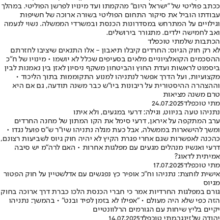
ככתב פוליטי של "ישראל היום" מהקמתו ועד מינויו לפרשן הפוליטי. במהלך
עבודתו הוביל את סיקור התחום הפוליטי בשורה ארוכה של חשיפות
וגילויים על המתרחש במסדרונות הכנסת ובמשרדי הממשלה. נשוי לנעמה
ואב לחמישה ילדים. מתגורר בירושלים.
הכתבות שלמתי טוכפלד
לא רק חוק הגיוס: החרדים קיבלו תיאבון - אלו התנאים שיציבו לחזרתם
ההסכמים הקואלציוניים מלאים בסעיפים שכלל לא יושמו • מינויו של ח"כ
ביסמוט לראשות ועדת החוץ והביטחון משקף ניסיון לאזן בין נאמנות לבין
מקצועיות, ועל הדרך אפשר לנתניהו למנוע התקוממות בתוך הליכוד •
וההצהרה ההיסטורית על ריבונות ביו"ש כבר משנה תודעה, גם אם היא
טרם משנה מציאות
מתי טוכפלד
24.07.2025
נתניהו טעה בניווט, וגילה: דרעי במגעים, ולא איתו
ערב המתקפה על איראן, דרעי סימל את הקו המתון של מחנה החרדים
ומשך להישארות בממשלה, אבל כעת מגלה נתניהו שיו"ר ש"ס פועל נגדו •
כהכנה לאפשרות שגם אחרי פגרת הקיץ לא יהיה חוק גיוס לשביעות רצונם,
דרעי ואנשיו מנהלים מגעים עם מפלגות אחרות • האם לרה"מ יש סיבה
אמיתית לדאוג?
מתי טוכפלד
17.07.2025
אישית לוחצת: נתניהו וח"כ אופיר כץ נפגשים עם אדלשטיין על חוק הפטור
מגיוס
גורם במפלגות החרדיות אמר כי חברי הכנסת הלכו כברת דרך ארוכה בחוק
הזה כפי שלא היה מעולם • "אפילו לא בזמן לפיד ובנט" • בהמשך: נתניהו
יקיים בליץ שיחות עם הגורמים הרלוונטיים
יהודה שלזינגר
,
מתי טוכפלד
14.07.2025