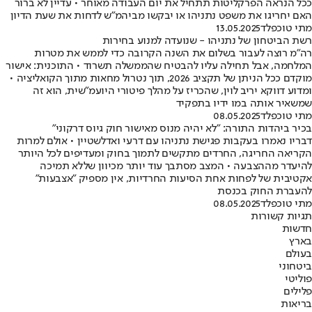
ככל הנראה הפרקליטות תתחיל את יום העבודה מאוחר • עדיין לא ברור
האם יחריגו את משפט נתניהו או יבקשו מביהמ"ש לדחות את שעת הדיון
מתי טוכפלד
13.05.2025
רשת הביטחון של נתניהו - שנועדה למנוע בחירות
רה"מ רוצה לעבור בשלום את השנה הקרובה כדי לממש את מטרות
המלחמה, אבל תחילה עליו להבטיח שהממשלה תשרוד • התוכנית: אישור
מוקדם ככל הניתן של תקציב 2026, תוך נטרול מחאות מתוך הקואליציה •
ומדוע דווקא יריב לוין, שהכריז על מהלך פיטורי היועמ"שית, הוא זה
שמשאיר אותה במו ידיו בתפקיד
מתי טוכפלד
08.05.2025
בכיר ביהדות התורה: "לא יהיה מנוס מאישור חוק גיוס דרקוני"
דבריו נאמרו בעקבות פגישת נתניהו עם דרעי ואדלשטיין • אולם למרות
הקריאה החריגה, החרדים מתקשים לתמוך בחוק ומעדיפים לכל היותר
להיעדר מההצבעה • המצב מסתבך עוד יותר מכיוון שללא תמיכה
אקטיבית של לפחות אחת הסיעות החרדיות, אין מספיק "אצבעות"
להעברת החוק בכנסת
מתי טוכפלד
08.05.2025
תגיות קשורות
חדשות
בארץ
בעולם
ביטחוני
פוליטי
פלילים
בריאות