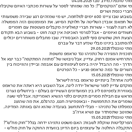
מתי טוכפלד
,
מירב סבר
04.06.2025
מי אתם "הנוקמים"?: כל מה שמותר לספר על עשרות מכתבי האיום שקיבלו
חברי כנסת ושרים
בשבוע שבו ציינו 600 ימים למלחמה, יש מי שמזהים רגע שבירה משמעותי
של חמאס: אובדן השליטה על חלוקת הסיוע. את המומנטום הזה הממשלה
לא רוצה לעצור • עשרות חברי קואליציה מקבלים מעטפות עם חומרים
חשודים ואיומים - אבל לגורמי האכיפה אין קצה חוט • בשבוע הבא תקודם
הצעת חוק שתשים סוף למצב האבסורדי, שבו מחבלים משוחררים יכולים
להסתובב בינינו מבלי שנדע דבר על עברם
מתי טוכפלד
29.05.2025
תוכנית המגירה של נתניהו נגד טראמפ נחשפת
התרחיש אמנם רחוק, עדיין, אבל גיבושו של "מתווה המתקפה" כבר יצא אל
הדרך • מה ההבדל יהיה ביחס לעימותים עם אובמה וביידן והוויכוח בין
השרים עד כמה טראמפ פגיע • כל הפרטים
מתי טוכפלד
15.05.2025
ליגה אחרת? בינתיים טראמפ בורח לישראל
מוקדם עדיין לומר שישראל ירדה ליגה, אבל השבוע היא ראתה את טראמפ
באווירת צ'מפיונס ליג בין המועדונים העשירים בעולם • בירושלים נערכו
מראש עם חבילת מסרים תקיפים כלפי הנשיא האמריקני, אבל לפי שעה
שומרים את התחמושת • ובאופוזיציה חגגו, כהרגלם, את מה שהוצג
כמפלתו של נתניהו - מבלי להתחשב בעובדה שהוא והם באותה המדינה,
שמוטב שתסתדר עם נשיא ארה"ב
מתי טוכפלד
15.05.2025
הפרקליטות שוקלת לשבות: האם משפט נתניהו ידחה בגלל "חוק מח"ש"?
התקבלה החלטה על עיצומים ביום הדיון בוועדת החוקה על חוק מח"ש •