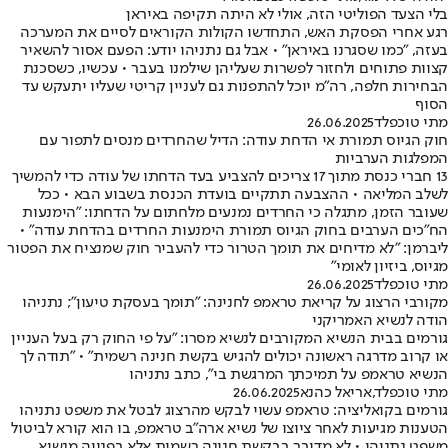
בלי הצעד הפוליטי הזה, אולי לא היתה תקיפה באיראן
רגע אחרי הפסקת האש, התחדשו הקולות הקוראים לסיים את המערכה
בעזה, "כמו שסגרנו באיראן" • אבל גם נתניהו יודע: הפעם אסור להשאיר
קצוות פתוחים ולחזור לפשרות שעליהן שילמנו בעבר • עכשיו, כשסכנת
הבחירות חלפה, רה"מ יוכל להתפנות גם לעניין קריטי שעליו יתעקש עד
הסוף
מתי טוכפלד
26.06.2025
חוק הגיוס תמורת אי הדחת עודה: הדיל שהחרדים מנסים לתפור עם
המפלגות הערביות
13 חברי כנסת מתוך 17 צריכים להצביע בעד הדחתו של עודה כדי להמשיך
לשלב המליאה • ההצבעה תתקיים בועדת הכנסת בשבוע הבא • ככל
שעובר הזמן, מתגלה כי החרדים נמנעים מלחתום על הדחתו: "הימנעות
הח"כים הערבים בחוק הגיוס תמורת הימנעות החרדים בהדחת עודה" •
ליברמן: "לא מדיחים את תומך הטרור כדי להעביר חוק שמנציח את הפטור
מגיוס, ביזיון לאומי"
מתי טוכפלד
26.06.2025
מקורבי הרצוג על קריאת טראמפ לחנינה: "תומך בעסקת טיעון"; נתניהו
הודה לנשיא האמריקני
גורמים בבית הנשיא המקורבים לנשיא מסרו: "על פי החוק רק בעל העניין
או קרוב מדרגה ראשונה יכולים להגיש בקשת חנינה רשמית" • "תודה לך
הנשיא טראמפ על תמיכתך המרגשת בי", כתב נתניהו
מתי טוכפלד
,
אריאל כהנא
26.06.2025
גורמים בקואליציה: טראמפ עשוי לבקש מהרצוג לבטל את משפט נתניהו
הטענות מגיעות לאחר ציוצו של נשיא ארה"ב טראמפ, בו הוא קורא לביטול
משפט נתניהו • לא מדובר בבקשת חנינה רשמית אלא בפנייה מנשיא