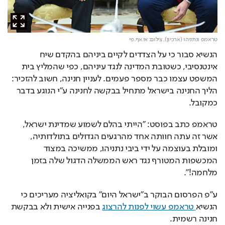
טראמפ ונתניהו (ארכיון),
צילום: אי.אף.פי
הנשיא סבור כי על הצדדים לקיים ביניהם בהקדם שיח 
אינטנסיבי, כשטובת המדינה לנגד עיניהם, כפי שהמליץ בית 
המשפט עצמו כבר מספר פעמים. לעניין חנינה, חשוב להזכיר: 
הליך החנינה בישראל מתחיל בבקשה לחנינה ע"י הנוגע בדבר 
כמקובל.
טראמפ כתב בפוסט: "הייתי בהלם לשמוע שמדינת ישראל, 
אשר זה עתה חוותה אחד מהרגעים הגדולים בתולדותיה, 
ומובלת בעוצמה על ידי ביבי נתניהו, ממשיכה במצוד 
המכשפות המטורף נגד ראש הממשלה הדגול שלה בזמן 
מלחמה!".
ע"פ הפרסום הבוקר ב"ישראל היום" בקואליציה מעריכים כי 
הנשיא
 טראמפ עשוי לפנות להרצוג
 בפנייה אישית ולא בבקשת 
חנינה רשמית.