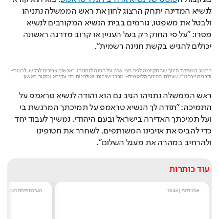
לנשיא המדינה יתחק הרצוג לחון את ראש הממשלה נתניהו 
ולבטל את משפטו, גורמים בבית הנשיא המקורבים לנשיא 
מסרו: "על פי החוק רק בעל העניין או קרוב מדרגה ראשונה 
יכולים להגיש בקשת חנינה רשמית".
Loaded
: 
Unmute
87.26%
הרצוג בוועידת חינוך שהתקיימה לפני חצי שנה על חנינה לנתניהו: "אנשים צריכים לבקש, לרצות- 
ודברים ייבחנו"//ועידת החינוך הלאומית- מרכז ישיבות ואולפנות בני עקיבא ומקור ראשון
ראש הממשלה נתניהו הגיב גם הוא והודה לנשיא טראמפ על 
התמיכה: "תודה לך הנשיא טראמפ על תמיכתך המרגשת בי 
ועל תמיכתך האדירה בישראל ובעם היהודי. נמשיך לעבוד יחד 
כדי להביס את אויבינו המשותפים, לשחרר את חטופינו 
ולהרחיב במהרה את מעגל השלום". 
עוד כותרות
אביב דרורי
|
18:43
מערכת תיירות היום
|
:09