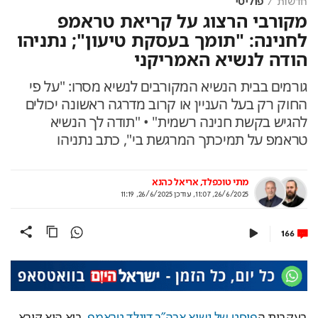
חדשות
פוליטי
מקורבי הרצוג על קריאת טראמפ
לחנינה: "תומך בעסקת טיעון"; נתניהו
הודה לנשיא האמריקני
גורמים בבית הנשיא המקורבים לנשיא מסרו: "על פי
החוק רק בעל העניין או קרוב מדרגה ראשונה יכולים
להגיש בקשת חנינה רשמית" • "תודה לך הנשיא
טראמפ על תמיכתך המרגשת בי", כתב נתניהו
מתי טוכפלד
אריאל כהנא
26/6/2025, 11:07
,
עודכן
26/6/2025, 11:19
166
בעקבות ה
פוסט של נשיא ארה"ב דונלד טראמפ
, בוא הוא קורא 