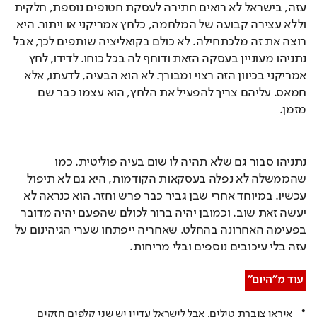
עזה, בישראל לא רואים חתירה לעסקת חטופים נוספת, חלקית 
וללא עצירה קבועה של המלחמה, כלחץ אמריקני או ויתור. היא 
רוצה את זה מלכתחילה. לא כולם בקואליציה שותפים לכך, אבל 
נתניהו מעוניין בעסקה הזאת ודוחף לה בכל כוחו. לדידו, לחץ 
אמריקני בכיוון הזה רצוי ומבורך. לא הוא הבעיה, לדעתו, אלא 
חמאס. עליהם צריך להפעיל את הלחץ, הוא עצמו כבר שם 
מזמן.
נתניהו סבור גם שלא תהיה לו שום בעיה פוליטית. כמו 
שהממשלה לא נפלה בעסקאות הקודמות, היא גם לא תיפול 
עכשיו. במיוחד אחרי שבן גביר כבר פרש וחזר. הוא כנראה לא 
יעשה זאת שוב. וכמובן יהיה ברור לכולם שהפעם יהיה מדובר 
בפעימה האחרונה בהחלט. שאחריה ייפתחו שערי הגיהינום על 
עזה בלי עיכובים נוספים ובלי מריחות.
עוד מ"היום"
איראן צוברת טילים, אבל לישראל עדיין יש שני קלפים חזקים 