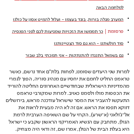
למלחמה הבאה
המערב מגלה בורות, בוגד בעצמו - ועלול להמיט אסון על כולנו
פרסומת
 | 
כך תממשו את הזכויות שמגיעות לכם לפני הפנסיה
סוד חולשתנו - הוא גם סוד הצטיינותנו
גם בשמאל התנגדו להתנתקות - אני תמכתי בלב שבור
למרות שני היעדים שסומנו, לפחות בלת"ם אחד נרשם, כאשר 
טראמפ החליט לחמם את יחסיו עם מנהיג סוריה, הפוך לגמרי 
מהמדיניות הישראלית שבחודשיים האחרונים החליטה להוריד 
את הכפפות מולו ולסמנו כאויב. למרות שמקורבי טראמפ 
התעקשו להעביר את המסר שישראל עודכנה מראש, בירושלים 
דווקא תפסו את הראש. אם זה לא היה מבעית לראות את 
אל־ג'ולאני (א־שרע), הקרוי על שם השאיפה הערבית לרמת 
הגולן, מתחבק עם הנשיא האמריקני הראשון שקבע כי ישראל 
היא בעלת הבית של הגולן, אמרו שם, זה ודאי היה מצחיק.