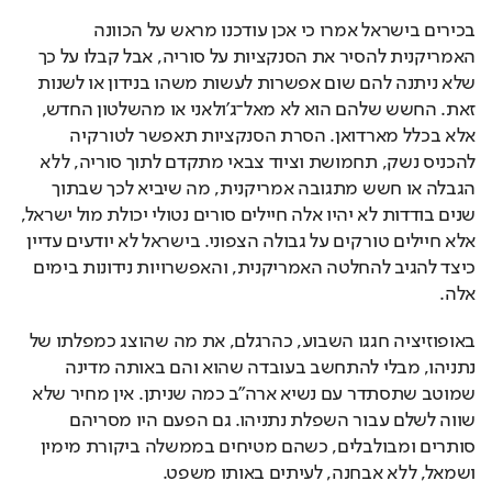
בכירים בישראל אמרו כי אכן עודכנו מראש על הכוונה 
האמריקנית להסיר את הסנקציות על סוריה, אבל קבלו על כך 
שלא ניתנה להם שום אפשרות לעשות משהו בנידון או לשנות 
זאת. החשש שלהם הוא לא מאל־ג'ולאני או מהשלטון החדש, 
אלא בכלל מארדואן. הסרת הסנקציות תאפשר לטורקיה 
להכניס נשק, תחמושת וציוד צבאי מתקדם לתוך סוריה, ללא 
הגבלה או חשש מתגובה אמריקנית, מה שיביא לכך שבתוך 
שנים בודדות לא יהיו אלה חיילים סורים נטולי יכולת מול ישראל, 
אלא חיילים טורקים על גבולה הצפוני. בישראל לא יודעים עדיין 
כיצד להגיב להחלטה האמריקנית, והאפשרויות נידונות בימים 
אלה.
באופוזיציה חגגו השבוע, כהרגלם, את מה שהוצג כמפלתו של 
נתניהו, מבלי להתחשב בעובדה שהוא והם באותה מדינה 
שמוטב שתסתדר עם נשיא ארה"ב כמה שניתן. אין מחיר שלא 
שווה לשלם עבור השפלת נתניהו. גם הפעם היו מסריהם 
סותרים ומבולבלים, כשהם מטיחים בממשלה ביקורת מימין 
ושמאל, ללא אבחנה, לעיתים באותו משפט.