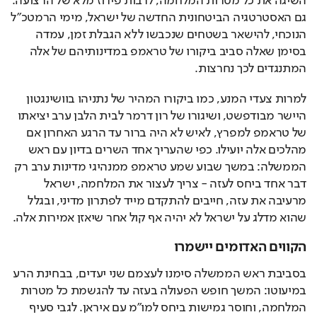
השיגה את כל מטרות המלחמה, לרבות פירוז מלא של הרצועה. 
גם האסטרטגיה הביטחונית החדשה של ישראל, מימי הרמטכ"ל 
הנוכחי, להישאר בשטחים שנכבשו ללא הגבלת זמן, עמדה 
בסימן שאלה סביב ביקורו של טראמפ במדינותיהם של אלה 
המתנגדים לכך נחרצות.
למרות צעדי המנע, כמו ביקורו המהיר של נתניהו בוושינגטון 
היישר מבודפשט, ושיגורו של רון דרמר לבית הלבן ערב יציאתו 
של טראמפ למפרץ, לאיש לא היה ברור עד הרגע האחרון אם 
מהלכים אלה יועילו. כפי שהעריך אחד השרים בדיון עם ראש 
הממשלה: במשך שבוע שמע טראמפ ממנהיגי מדינות ערב רק 
דבר אחד ביחס לעזה - צריך לעצור את המלחמה, ישראל 
מרעיבה את עזה, חייבים להתקדם מייד לפתרון מדיני, ובגלל 
שהוא מדלג על ישראל לא יהיה אף קול אחר שיאזן אמירות אלה.
הקווים האדומים יישמרו
בסביבת ראש הממשלה סימנו לעצמם שני יעדים, בבחינת הרע 
במיעוטו: המשך חופש הפעולה בעזה עד להגשמת כל מטרות 
המלחמה, וחוסר גמישות ביחס למו"מ עם איראן. לגבי סעיף 