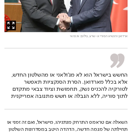
ארדואן והנשיא הסורי א-שרע,
צילום: אי.פי.אי
החשש בישראל הוא לא מג'ולאני או מהשלטון החדש, 
אלא בכלל מארדואן. הסרת הסנקציות תאפשר 
לטורקיה להכניס נשק, תחמושת וציוד צבאי מתקדם 
לתוך סוריה, ללא הגבלה או חשש מתגובה אמריקנית
השאלה אם טראמפ התרחק מנתניהו, מישראל, ואם זה זמני או 
תחילתה של מגמה חדשה, הדהדה היטב במסדרונות השלטון 