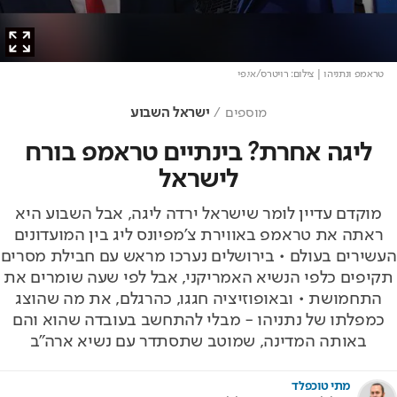
טראמפ ונתניהו
| צילום: רויטרס/אי.פי
מוספים
ישראל השבוע
ליגה אחרת? בינתיים טראמפ בורח
לישראל
מוקדם עדיין לומר שישראל ירדה ליגה, אבל השבוע היא
ראתה את טראמפ באווירת צ'מפיונס ליג בין המועדונים
העשירים בעולם • בירושלים נערכו מראש עם חבילת מסרים
תקיפים כלפי הנשיא האמריקני, אבל לפי שעה שומרים את
התחמושת • ובאופוזיציה חגגו, כהרגלם, את מה שהוצג
כמפלתו של נתניהו - מבלי להתחשב בעובדה שהוא והם
באותה המדינה, שמוטב שתסתדר עם נשיא ארה"ב
מתי טוכפלד