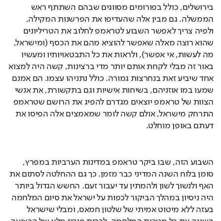
בירושלים, כולל בפורומים מסווגים שבהם השתתף ראש 
הממשלה. גם מבין אלה שהעדיפו את הפרשנות המקילה, 
ולפיה צריך לאפשר השבוע לטראמפ לחלוב את הטריליונים 
שהוא רוצה מאלה שאפשר להוציא מהם את הכסף (ומישראל, 
מה לעשות, אי אפשר), ולראות את כל התבטאויותיו ומעשיו 
באור זה מבלי לקחת אותם יותר מדי ברצינות, קשה היה למצוא 
אחד שיביע זאת בנחרצות גמורה. כולל נתניהו עצמו. הם אמנם 
שמעו במו אוזניהם, בשיחות אישיות וגם בתקשורת, את אנשי 
הצוות של טראמפ יוצאים מגדרם להפיג את הרושם שטראמפ 
התרחק מישראל, אולם קשה לומר שמאמצים אלה הפיסו את 
דעתם באופן מוחלט.
השבוע הזה, שבו ביקר טראמפ במדינות הערביות במפרץ, 
סומן בלוח השנה המדיני כבר מזמן. כך גם ההחלטה לסתום את 
האף ולנשוך לשון ולהמתין עד יעבור זעם. החשש הגדול ביותר 
היה ניסיון במהלך הביקור לכפות על ישראל את סיום המלחמה 
בעזה ללא מיטוט אמיתי של שלטון חמאס, ומבלי שישראל 