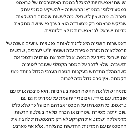
יש שתי אפשרויות להיכלל במפת האינטרסים של טראמפ 
במסע דילוגיו במפרץ: הראשונה - להשקיע סכומי עתק 
בארה"ב, מה שאין לישראל. מה לעשות שסכום ההשקעות 
שביקש טראמפ רק מסעודיה הוא בערך פי שישה מתקציב 
מדינת ישראל. לכן אפשרות זו לא רלוונטית.
האפשרות השנייה היא לחזור לאותה פנטזיית עוועים נושנה של 
נורמליזציה תמורת מסירת עזה ושטחי יו"ש לערבים, שתשים 
את ישראל מייד על המפה, אבל תצר את מותניה ותסכן את 
תושביה. שלא לדבר על המסר הקטלני שעובר לאויביה 
כשהמהלך מתרחש בעקבות הטבח הערבי הגדול ביותר מאז 
הקמתה. אין פרס גדול מזה לטרור.
נתניהו שולל את הגישה הזאת בעקביות. היא סיבכה אותו עם 
אובמה, עם ביידן, ואם צריך יתעמת על עמדתו זו גם עם 
טראמפ. כל תפארתו על הסכמי אברהם הם על כך שלא כללו 
שום ויתור. מסירת שטחים או הכרה מלאה בשלטון הרשות 
מרמאללה ישמוט את הקרקע לא רק מהאפשרות להציג את 
ההסכמים עם המדינות החדשות כהצלחה, אלא אף מארבע 