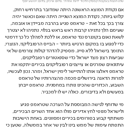
שלט חוצות בעקבות קמפיין הליכוד "ליגת אחרת". צילום ארכיון,
צילום: יהושע יוסף
אם נקודת המוצא הראשונה היתה שמדובר בתרחיש רחוק, 
קלוש ביותר, נקודת המוצא השנייה היתה שאם וכאשר יהיה 
צורך בכך בכל זאת - טראמפ פגיע בהרבה מביידן או אובמה, 
שעימם הלך נתניהו קרבות ראש בראש בגלוי. נתניהו לא יצטרך 
לשאת נאום בקונגרס נגד טראמפ, או ללכת למהלך כל כך דרמטי 
כדי לפגוע בו במקום הרגיש ביותר - הבייס הרפובליקני, הנוצרי, 
התומך בישראל ללא סייג. מספיק להדהד קולות צורמים של אי 
שביעות רצון מצד ישראל כדי שסנאטורים רפובליקנים, 
עיתונאים שמרנים או צייצנים רפובליקנים בכירים יתקפו את 
טראמפ ויאלצו אותו להתיישר לימין ישראל, ומהר. נכון לעכשיו, 
למרות הדאגה בירושלים מכמה מהצהרותיו של טראמפ 
השבוע, הכדורים שהכינו נותרו במחסנית. טראמפ ייבחן 
במעשים ולא בדיבורים. כאלה יש לו למכביר.
מי שדוחף לגישה המבוססת על הערכה שטראמפ פגיע 
ולישראל מנופי לחץ אדירים מולו הוא אחד השרים הבכירים, 
משתתף קבוע בפורומים בכירים ומסווגים. באחת הישיבות 
התפתח עימות של ממש בינו לבין שר אחר בממשלה, שטען כי 