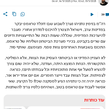
15/5/2025, 10:42
,
עודכן
16/5/2025, 06:41
39
רה"מ בנימין נתניהו נערך לשבוע שבו דונלד טראמפ יבקר 
במדינות ערב, וישראל תצטרך להיכנס למדרון אחורי. מעבר 
להיערכות המדינית, שכללה שעות רבות של התייעצויות ודיונים 
עם שרים בקבינט, בכירי מערכת הביטחון ושליחיו של טראמפ, 
התכנס בשבועות האחרונים צוות נוסף. מצומצם. שותף סוד.
לא העניין המדיני או הביטחוני העסיק את הצוות, אלא הפוליטי, 
התקשורתי. הנחת המוצא היתה, ועודנה, שלא יהיה שום צורך 
להוציא לפועל אף אחת מתוכניותיו וכל עבודתו תיגנז, כנראה 
לצמיתות. אבל הצוות עבד וייצר חומרים. אם יום אחד יראו אור, 
כנראה יהיה זה כי נתניהו הגיע למסקנה שכלו כל הקיצין. שאי 
אפשר לעבוד עם טראמפ בטוב, ושהיחס כלפיו צריך להשתנות.
עוד כותרות