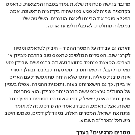
מדובר בגישה פטרונית שלא תעמוד במבחן המציאות. טראמפ 
בקדנציה שנייה לא פגיע כמו שהיה בקדנציה הראשונה, אמר. 
הוא לא סופר את הבייס ולא את הנוצרים. השליטה שלו 
במפלגה מוחלטת. לא נצליח לערער אותה.
והיתה גם עבודה על המסר ההפוך - חיבוק לטראמפ וניסיון 
לקרבו שוב. המסרים הבולטים: טראמפ טוב בהרבה מביידן או 
האריס. הפצצת מוחמד סינוואר נעשתה בחימושים שביידן מנע 
מאיתנו לקבל. הישארותנו בחמש נקודות בלבנון ובגולן הסורי 
אינה מובנת מאליה, וייתכן שלא היתה מתאפשרת עם האריס 
או ביידן. כך גם הישארותנו בעזה. ותוכנית ההגירה. אפילו בעניין 
של החות'ים טראמפ עשה הרבה יותר מביידן. הוא פתר את 
עניין נתיבי השיט, שאצל קודמו פשוט היו חסומים במשך יותר 
משנה. אצל טראמפ, הסבירו, אמריקה פירסט. זה לא אומר 
שזנח את ישראל. המסרים האלה, בניגוד לקודמים, נשמעו היטב 
בישראל ובארה"ב השבוע.
מסרים מרגיעים? בערך