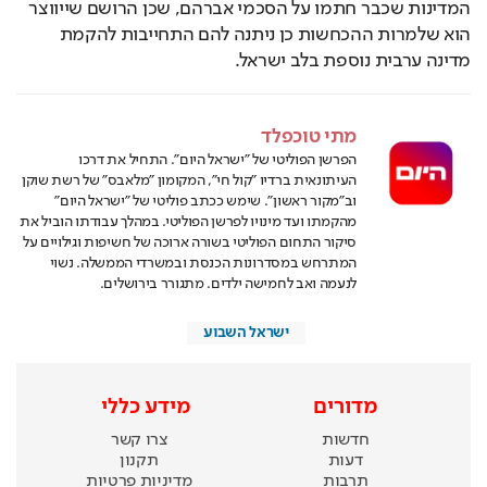
המדינות שכבר חתמו על הסכמי אברהם, שכן הרושם שייווצר 
הוא שלמרות ההכחשות כן ניתנה להם התחייבות להקמת 
מדינה ערבית נוספת בלב ישראל.
מתי טוכפלד
הפרשן הפוליטי של "ישראל היום". התחיל את דרכו
העיתונאית ברדיו "קול חי", המקומון "מלאבס" של רשת שוקן
וב"מקור ראשון". שימש ככתב פוליטי של "ישראל היום"
מהקמתו ועד מינויו לפרשן הפוליטי. במהלך עבודתו הוביל את
סיקור התחום הפוליטי בשורה ארוכה של חשיפות וגילויים על
המתרחש במסדרונות הכנסת ובמשרדי הממשלה. נשוי
לנעמה ואב לחמישה ילדים. מתגורר בירושלים.
ישראל השבוע
מדורים
מידע כללי
חדשות
צרו קשר
דעות
תקנון
תרבות
מדיניות פרטיות