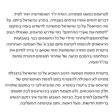
לטראמפ נמאס מנתניהו, הטיח יו"ר האופוזיציה יאיר לפיד. 
דברים דומים אמרו גורמים בעבודה, במרצ ובישראל ביתנו. על 
מה המיאוס? על כך שישראל ממשיכה לדשדש בעזה במקום 
"לפתוח את שערי הגיהינום" כפי שדרש טראמפ, שאפילו הציב 
אולטימטום לשחרור מיידי של כל החטופים כבר בשבועות 
הראשונים לכהונתו לקראת סיום סבב א' של העסקה האחרונה. 
ביקורת מעט מוזרה שנשמעת ממי שטוען כי צריך לסיים את 
המלחמה בהסכם כניעה של שחרור חטופים תמורת נסיגת 
צה"ל מעזה.
ביקורת נוספת נשמעה היטב השבוע על כך שישראל בהובלת 
נתניהו לא השכילה להצטרף בזמן למפת האינטרסים של 
טראמפ ערב ביקורו במפרץ, מה שהביא לכך כי במקום שתהיה 
חלק מההסכמים, ולא תעמוד חוצץ בין טראמפ לבין תאוותו 
(לדעתם) לפרס נובל, הביטה השבוע מהצד איך רוקם הנשיא 
בריתות חדשות, מעל ראשה, ותוך עקיפתה המעליבה.