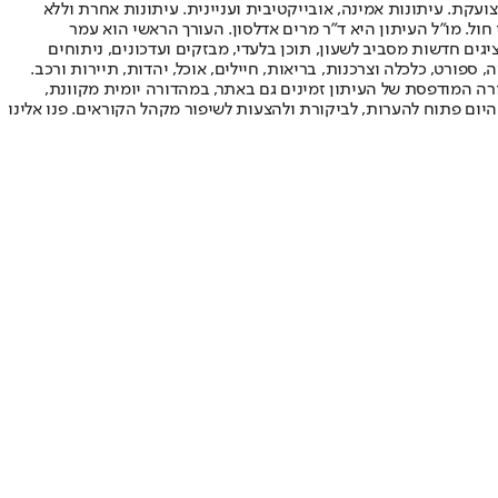
ועקת. עיתונות אמינה, אובייקטיבית ועניינית. עיתונות אחרת וללא
עור החשיפה הגבוה ביותר בימי חול. מו"ל העיתון היא ד"ר מרים אדלסון. העורך הראשי הוא עמר
 והעורך המייסד הוא עמוס רגב. אתרי האינטרנט של "ישראל היום" בעברית ובאנגלית, כמו כן היישומונים (אפליקציות) לאנדרואיד ול-iOS, מציגים חדשות מסביב לשעון, תוכן בלעדי, מבזקים ועדכונים, ניתוחים
, ספורט, כלכלה וצרכנות, בריאות, חיילים, אוכל, יהדות, תיירות ורכב.
דורה המודפסת של העיתון זמינים גם באתר, במהדורה יומית מקוונת,
היום פתוח להערות, לביקורת ולהצעות לשיפור מקהל הקוראים. פנו אלינו