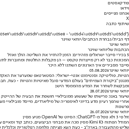
פודקאסטים
וידאו
אנחנו מגייסים
X
שיתוף כתבה
{"name":"\u05d9\u05d5\u05d7\u05d0\u05d9 \u05e9\u05d5\u05d9\u05d2\u05e8 - \u05d4\u05d9\u05d5\u05dd"}
דף הבית
/
נבחרת הכתבים
/
יוחאי שויגר
יוחאי שויגר
הכתבות שליוחאי שויגר
5 בכירי סייבר ישראלים מזהירים: הזמן להחזיר את השליטה הולך ואוזל
סייבר מסבירים איך הארגונים השתנו ללא היכר
יוחאי שויגר
03.08.2026
הטיות, פוליטיקה וסנטימנט אנטי-ישראלי: הסטארטאפ שמערער את האקד
ומבקשת לשחרר את המדע מהממסד הישן
יוחאי שויגר
28.07.2026
שיעור באגו: פרישתו של שעשוע ממובילאיי חושפת את הבעיה של ההייטק 
פרשנות
יוחאי שויגר
26.07.2026
זול פי 3 ולא נופל מ-ChatGPT: הסיוט של OpenAI מגיע מסין
המודל הפתוח Kimi K3 מסין מכה את מבחני הביצועים, כו
שליש מהתעבורה בארה"ב • כעת העא מציתה מלחמה רגולטורית וכלכלית על 