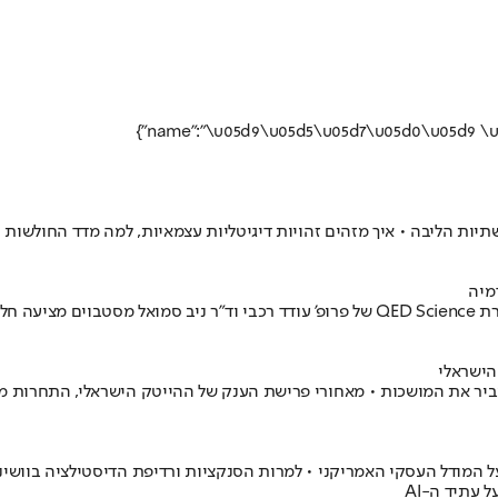
מיה
הישראלי
תב קוד ומאיים על המודל העסקי האמריקני • למרות הסנקציות ורדיפת הדיסטילציה
עתיד ה-AI