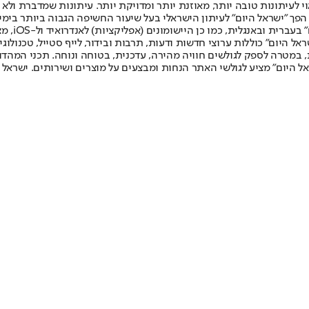
לעיתונות טובה יותר, מאוזנת יותר ומדויקת יותר. עיתונות שמדברת ולא צ
שלום. המהדורה המודפסת הראשונה פורסמה ב-30 ביולי 2007, וב-2010 הפך "ישראל היום" לעיתון הישראלי בעל שי
לחמנוביץ,
ל היום" כוללות ערוצי חדשות ודעות, תרבות ובידור, לייף סטייל, טכנולוגיה
ברית, במטרה לספק לגולשים חוויה מהירה, עדכנית, בטוחה ונוחה. תכני המה
ל היום" מציע לגולשי האתר הנחות ומבצעים על מוצרים ושירותים. ישראל 