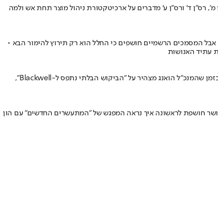
, רס"ן ד' ורס"ן ע' מדברים על ארכיטקטורת ניהול מוצר תחת אש ולמה
המטורף ביותר שנחת בוול-סטריט • אילון מאסק לוקח את SpaceX לבורסה לפי שווי דמיוני של 1.75 טריליון דולר, אבל המסמכים הרשמיים חושפים כי החלל הוא רק תירוץ להימור הבא •
ארכיטקטורת ה-AI החדשה נחשפת: אנבידיה מנפצת את התחזיות עם הכנסות עתק של 75 מיליארד דולר ומשנה את מבנה הדיווח האסטרטגי שלה • בזמן שהמנכ"ל הואנג מצהיר על "הביקוש הבלתי נתפס ל-Blackwell",
י עושר חושפת לראשונה איך נראה המפגש של "המתעשרים החדשים" עם הון