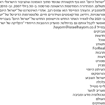
"ישראל היום" הוא גוף תקשורת שנוסד מתוך האמונה שהציבור הישראלי ראוי 
ת
ופרשנויות, וידיאו, פודקאסטים ושידורים חיים. פלטפורמות הדיגיטל של "ישרא
ב-2021 עלו לאוויר האתר החדש והיישומון החדש של "ישראל היום" בע
ואפשר לקבל אותם גם בניוזלטר. מועדון ההטבות הייחודי "הקליקה של ישרא
במייל hayom@israelhayom.co.il.
מבזקים
חדשות
אוכל
תשחץ
ForReal
תרבות
דעות
ספורט
מגזין
העיתון היומי
הורוסקופ
ישראל השבוע
כלכלה
לייף סטייל
מעריב לנוער
טכנולוגיה מדע וסביבה
העולם
משחקים