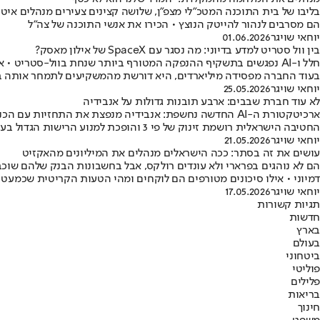
בליבו של בית התוכנה המטכ"לי מצפ"ן, שלושה קצינים צעירים מנהלים איטר
הם מסרבים לנהור להייטק הנוצץ • הכירו את אנשי התוכנה של צה"ל
יוחאי שויגר
01.06.2026
בין וול סטריט למדע בדיוני: מה נסגר עם SpaceX של אילון מאסק?
בעוד החברה מפסידה מיליארדים, היא דורשת מהמשקיעים לתמחר אותה בכלל כאימפריית AI ומציגה - מבנה שליטה שיבטיח שרק אדם
יוחאי שויגר
25.05.2026
לא עוד חברת שבבים: ארבע תובנות גדולות על אנבידיה
החטיבה הישראלית רושמת זינוק של פי 3 והופכת למנוע הרישות הגדול בעולם
יוחאי שויגר
21.05.2026
עושים את זה בסתר: ככה הישראלים מנהלים את המיליונים מהאקזיט
הם לא נוהגים בפרארי ולא עונדים רולקס, אבל בחשבונות הבנק שלהם שוכ
דמיוני • אילו סיכונים מטורפים הם לוקחים ומהי הטעות הקריטית שכמעט 
יוחאי שויגר
17.05.2026
תגיות קשורות
חדשות
בארץ
בעולם
ביטחוני
פוליטי
פלילים
בריאות
חינוך