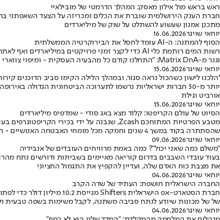
ראש בראש מול אילון מאסק: המהלך הדרמטי של מובילאיי
מתכנן אמנון שעשוע להשתלט על שוק של מיליארדים
יוחאי שויגר
16.06.2026
הסוף להמתנה: ה-AI עומד לחסל את הבירוקרטיה הממשלתית
רשות המים רותמת כלי AI כדי לקצר זמני פרויקטים במ
וגנר מ-Matrix DnA: "התחלנו קודם כל מהבעיה העסקית - ומיפוי צווארי הבקבוק"
יוחאי שויגר
15.06.2026
''הלכנו לישון כשהכול נראה סגור, ובמהלך הלילה הקימו סביב הדוכנים קירות'
אורביט וגילת
יוחאי שויגר
15.06.2026
הסיוט של עולם הקריפטו: קלוד מצא באג סודי - שמדפיס מיליארדים
שהסתתרה בקוד במשך 4 שנים וחמקה מכל מומחי האבטחה האנושיים • האם שוק הנכסים הדיגיטליים מוכן לעידן שבו ה-AI מנהל את הסיכונים ואת האמון הפיננסי?
יוחאי שויגר
09.06.2026
"משלם כמה שאני יכול"? כמה באמת מרוויחים העובדים של אנבידיה
את מצבת כוח האדם שלה, ועדיין להקפיץ את התגמול החציוני
יוחאי שויגר
04.06.2026
החברה הישראלית חושפת: העתיד של שדה הקרב
חברת הסטארט-אפ הישראלית 
של של מכונות שיודע לנתח סביבה משתנה, לקבל משימות בשפה טבעית ול
יוחאי שויגר
04.06.2026
מנהלים את המלחמה מהמקלדת: "המדד שלנו הוא לא כסף"