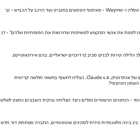
חברת הענק הירושלמית שוברת את הכלים ומכריזה על הצעד השאפתני בתולדותיה • הפעם: הקמת שירות רובוטקסי עצמאי בארה"ב שיקרא תיגר על טסלה ו-Waymo • מאיסוף הנוסעים במוביט ועד הרכב על הכביש • כך
ה מאפשרת לנו לפנות את אנשי המקצוע למשימות שדורשות את המומחיות שלהם" • דן
יותר מ-30 חברות ישראליות נרשמו לתערוכה הביטחונית הגדולה באירופה, עברו ביקורות וקיבלו אישורים להציג, אך שעות לפני הפתיחה הוקמו במהלך הלילה קירות לבנים סביב 12 דוכנים ישראליים, בהם אירונאוטיקס,
מטבע הפרטיות המתוחכם Zcash, שנבנה על ידי בכירי הקריפטוגרפים בעולם ונחשב ל"שלמות מתמטית", חווה התרסקות • הסיבה: מודל ה-AI החדש של אנתרופיק, Claude 4.8, הצליח לחשוף בחשאי חולשה קריטית
חים, באנבידיה מוכיחים שבום ה-AI מחלחל ישירות לכיס של העובד הטיפוסי • הנתונים הרשמיים מגלים כיצד הצליחה ענקית השבבים כמעט לשלש
קרב • באמצעות שילוב בין בינה מלאכותית פיזית לסוכנים אוטונומיים, החברה מפתחת דור חדש