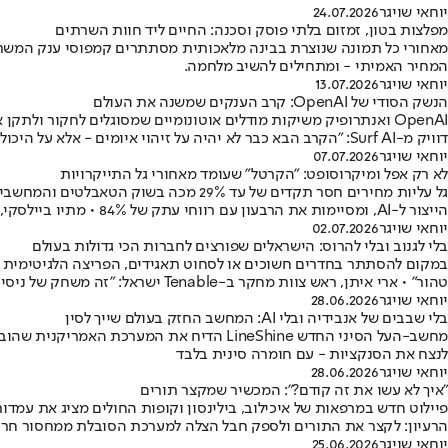
יוחאי שויגר
24.07.2026
מפלצות בטון, זמזום בלתי פוסק וסכנה: החיים ליד חוות השרתים
מאחורי כל תמונה שנוצרת בבינה מלאכותית מסתתרים קמפוסי ענק המשתר
המחיר האמיתי - ומתחילים להשיב מלחמה.
יוחאי שויגר
13.07.2026
הנשק הסודי של OpenAI: קרב הענקים שמשנה את העולם
OpenAI ואנתרופיק משיקות מודלים אוטונומיים שמסוגלים לחקור ולת
דוויק מ-Surf AI: "הקרב הבא כבר לא יהיה על זיהוי איומים - אלא על היכולת לטפל בהם"
יוחאי שויגר
07.07.2026
לא רק אפל ומיקרוסופט: "הקרטל" שעומד מאחורי גל התייקרויות
גל עליות מחירים חסר תקדים של עד 29%
הייצור ל-AI, ומסיימות את הרבעון עם רווחי עתק של 84% • מתיו ביילסקי, מנכ"ל חברת תעודות הסל Defiance: "זיכרון כבר אינו רק קומודיטי"
יוחאי שויגר
02.07.2026
בלי לגנוב ובלי להרוס: הישראלים שפורצים לחברות הכי גדולות בעולם
טהור" • ארי איתן, ראש צוות מחקר ב-Tenable ישראל: "זה משחק של ניסיון" • אורי כץ, מנהל צוות מחקר ב-Oligo Security: "ההצלחה נובעת מהיכולת להיכנס לראש של התוקף"
יוחאי שויגר
28.06.2026
בלי שבבים של אנבידיה ובלי AI: המחשב החזק בעולם שייך לסין
לנצח את הסנקציות - עם חומרה סינית בלבד
יוחאי שויגר
28.06.2026
"איך לא עשו את זה קודם?": המכשיר שמקצר תורים
הרעיון: לקצר את התורים ולספק חבל הצלה למערכת הסובלת ממחסור חרי
יוחאי שויגר
25.06.2026