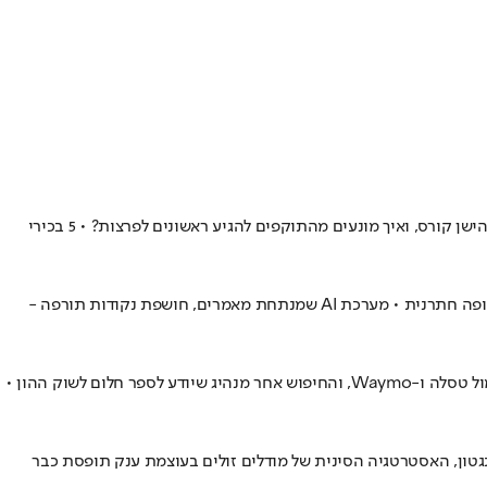
המכונות כבר לא רק מייצרות טקסט – הן מקבלות החלטות ומחוברות לתשתיות הליבה • איך מזהים זהויות דיגיטליות עצמאיות, למה מדד החולשות הישן קורס, ואיך מונעים מהתוקפים להגיע ראשונים לפרצות? • 5 בכירי
מנגנון "ביקורת העמיתים" בעולם המדעי סובל מאיטיות והטיות • כעת, חברת QED Science של פרופ' עודד רכבי וד"ר ניב סמואל מסטבוים מציעה חלופה חתרנית • מערכת AI שמנתחת מאמרים, חושפת נקודות תורפה -
אחרי שהפך רעיון מדע בדיוני לאימפריה של מיליארדים, מייסד מובילאיי מעביר את המושכות • מאחורי פרישת הענק של ההייטק הישראלי, התחרות מול טסלה ו-Waymo, והחיפוש אחר מנהיג שיודע לספר חלום לשוק ההון •
 בוושינגטון, האסטרטגיה הסינית של מודלים זולים בעוצמת ענק תופסת כבר