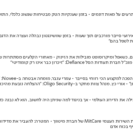
עים על מאות דונמים • בזמן שענקיות הטק מבטיחות שגשוג כלכלי, הת
קן אירועי סייבר מורכבים תוך שעות • בזמן שוושינגטון נבהלה ועצרה את הד
 מכה בשוק הטאבלטים והמחשבים, כשאפל ומיקרוסופט מובילות את הזינוק • מאחורי הקל
במקו
פיילוט חדש במרפאות של איכילוב, בילינסון וקופות החולים מציג את עמדות השירות ה
ף בכוח אדם