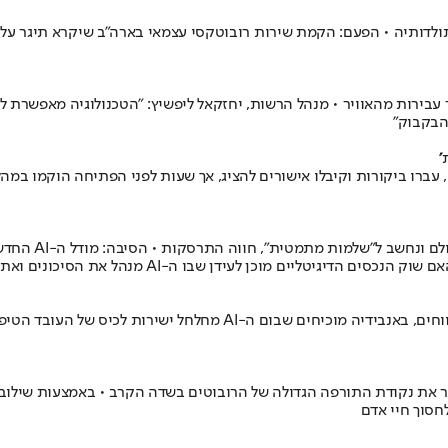
יליארדים ואף לאתר עבירות מהאוויר • מנהל הרשות, יחזקאל ליפשיץ: "הטכנולוגי
'
בעוד עובדי השבבים בדרום קוריאה מאיימים בשביתות ודורשים נתח מהרוו
Shifters מגייסת 10.2 מיליון דולר כדי לפתור את נקודת התורפה הגדולה של הרובוטים בשדה ה
חסוך חיי אדם