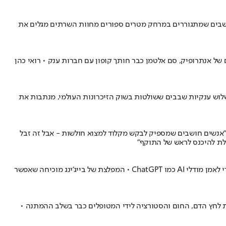
ושבים שמתגוררים במרחק מטרים ספורים מחוות השרתים מגלים את
גם של אנתרופיק, סם אלטמן כבר חותך קופון עם חברות ענק • רואי כהן
עים מסתתרות שלוש ענקיות שבבים ששולטות בשוק הזיכרונות העולמי, מנתבות את
ם להסתתר בחדרים חשוכים או לסחוט תאגידים, הפריצה הלגיטימית הפכה למקצוע הכי רווחי בסייבר • עמרי ענבר, מומחה אבטחה ב-Novee: "אנשים חושבים שמספיק לבקש מקלוד למצוא חולשות - אבל זה זבל
מחשב-העל הסיני החדש LineShine הדיח את המערכת האמריקנית שהובילה את הדירוג העולמי • אך בניגוד למה שניתן היה לחשוב, הוא לא נבנה כדי לאמן מודלי AI כמו ChatGPT • המפלצת של בייג'ינג מוכיחה שאפשר
עצמי MitCare של חברת מיטווך • המטרה: להעביר את מדידות לחץ הדם, החום והסטורציה לידי המטופלים כבר בשלב ההמתנה •