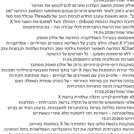
שחר שפירו
23.04.2026
אילון מאסק חושש: העדכון שיגרום לכם לנטוש את טוויטר
הגיע הזמן: לאחר חודשים ארוכים שבהם משתמשי המחשב הרגישו "סוג
ב'", מטא חושפת עיצוב מחדש לגרסת הווב של Threads שכולל סוף סוף
תיבת הודעות נכנסות (Inbox) • המהלך נועד לצמצם את הפער מול X
ולהפוך את הרשת החברתית לכלי עבודה נוח - גם מהדסקטופ
שחר שפירו
19.04.2026
וואטסאפ בבעיה? האפליקציה החדשה של אילון מאסק
מנכ"ל X מעלה הילוך בקרב על השליטה במסרים המיידיים • אפליקציית
XChat החדשה תאפשר חסימת צילומי מסך, הודעות נעלמות וקבוצות ענק
- ללא פרסומות ומעקב • כל הפרטים על ההשקה
מערכת טכנולוגיה ומדע היום
11.04.2026
בעקבות דיפ-פייקים מיניים: גרוק של אילון מאסק מסתבך
כלי יצירת התמונות של רשת X ייצר בתוך פחות משבועיים מיליוני תמונות
מיניות - אלפים מהן עם מאפיינים של קטינים • כעת נפתחות חקירות
בכמה מדינות וכן באיחוד האירופי • על הפרק עומדת השאלה האם
האפליקציה תוסר מחנויות המרכזיות
שחר שפירו
17.02.2026
לא מצליחים לצייץ: תקלה עולמית ברשת X
אלפי משתמשים מדווחים על תקלה ברשת החברתית • התלונות
המדווחות כוללות בעיות בהתחברות לחשבונות, ברענון הפיד או בציוץ
בפלטפורמה • השירות חזר לתפקוד מלא אחרי כשעתיים
רויטרס
13.01.2026
בעקבות בקשת גולש: צעד התמיכה של X במחאות באיראן
הרשת החברתית החליפה את דגל הרפובליקה האסלאמית בדגל המזוהה