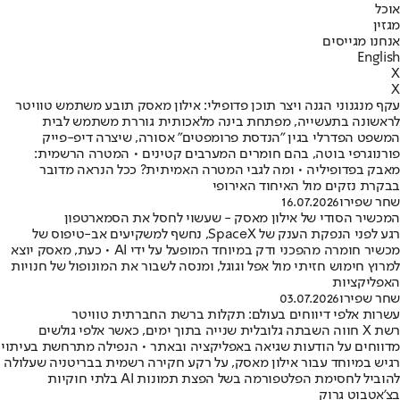
אוכל
מגזין
אנחנו מגייסים
English
X
X
עקף מנגנוני הגנה ויצר תוכן פדופילי: אילון מאסק תובע משתמש טוויטר
לראשונה בתעשייה, מפתחת בינה מלאכותית גוררת משתמש לבית
המשפט הפדרלי בגין "הנדסת פרומפטים" אסורה, שיצרה דיפ-פייק
פורנוגרפי בוטה, בהם חומרים המערבים קטינים • המטרה הרשמית:
מאבק בפדופיליה • ומה לגבי המטרה האמיתית? ככל הנראה מדובר
בבקרת נזקים מול האיחוד האירופי
שחר שפירו
16.07.2026
המכשיר הסודי של אילון מאסק - שעשוי לחסל את הסמארטפון
רגע לפני הנפקת הענק של SpaceX, נחשף למשקיעים אב-טיפוס של
מכשיר חומרה מהפכני ודק במיוחד המופעל על ידי AI • כעת, מאסק יוצא
למרוץ חימוש חזיתי מול אפל וגוגל, ומנסה לשבור את המונופול של חנויות
האפליקציות
שחר שפירו
03.07.2026
עשרות אלפי דיווחים בעולם: תקלות ברשת החברתית טוויטר
רשת X חווה השבתה גלובלית שנייה בתוך ימים, כאשר אלפי גולשים
מדווחים על הודעות שגיאה באפליקציה ובאתר • הנפילה מתרחשת בעיתוי
רגיש במיוחד עבור אילון מאסק, על רקע חקירה רשמית בבריטניה שעלולה
להוביל לחסימת הפלטפורמה בשל הפצת תמונות AI בלתי חוקיות
בצ'אטבוט גרוק