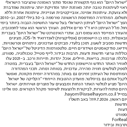
"ישראל היום" הוא גוף תקשורת שנוסד מתוך האמונה שהציבור הישראלי
ראוי לעיתונות טובה יותר, מאוזנת יותר ומדויקת יותר. עיתונות שמדברת
ולא צועקת. עיתונות אמינה, אובייקטיבית ועניינית. עיתונות אחרת וללא
תשלום. המהדורה המודפסת הראשונה פורסמה ב-30 ביולי 2007, וב-2010
הפך "ישראל היום" לעיתון הישראלי בעל שיעור החשיפה הגבוה ביותר בימי
חול. מו"ל העיתון היא ד"ר מרים אדלסון. העורך הראשי הוא עמר לחמנוביץ,
והעורך המייסד הוא עמוס רגב. אתרי האינטרנט של "ישראל היום" בעברית
ובאנגלית, כמו כן היישומונים (אפליקציות) לאנדרואיד ול-iOS, מציגים
חדשות מסביב לשעון, תוכן בלעדי, מבזקים ועדכונים, ניתוחים ופרשנויות,
וידיאו, פודקאסטים ושידורים חיים. פלטפורמות הדיגיטל של "ישראל היום"
כוללות ערוצי חדשות ודעות, תרבות ובידור, לייף סטייל, טכנולוגיה, ספורט,
כלכלה וצרכנות, בריאות, חיילים, אוכל, יהדות, תיירות ורכב. ב-2021 עלו
לאוויר האתר החדש והיישומון החדש של "ישראל היום" בעברית, במטרה
לספק לגולשים חוויה מהירה, עדכנית, בטוחה ונוחה. תכני המהדורה
המודפסת של העיתון זמינים גם באתר, במהדורה יומית מקוונת, ואפשר
לקבל אותם גם בניוזלטר. מועדון ההטבות הייחודי "הקליקה של ישראל
היום" מציע לגולשי האתר הנחות ומבצעים על מוצרים ושירותים. ישראל
היום פתוח להערות, לביקורת ולהצעות לשיפור מקהל הקוראים. פנו אלינו
במייל hayom@israelhayom.co.il.
יום ראשון, 19.7.2026
ה' באב תשפ"ו
חדשות
דעות
ספורט
ForReal
תרבות ובידור