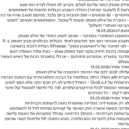
אילון מאסק כופה עליכם לשלם: בקרוב לא תוכלו לצייץ כמו פעם
רשת X (לשעבר טוויטר) הטילה השבוע הגבלות חדשות על משתמשים
חינמיים • 50 פוסטים ו-200 תגובות ביום בלבד, במקום 2,400 שהיו עד כה
• החברה של אילון מאסק טוענת ל"עומס", המשתמשים זועמים: "חופש
הביטוי מאחורי תשלום"
נועם לב
18.05.2026
החשבון המסתורי בטוויטר - שהפך לנשק הסודי של אילון מאסק
חשבון אנונימי הפך תוך חודשים לאחד הקולות הבולטים סביב מאסק ב-X
• לפי תחקיר של ה"וושינגטון פוסט", XFreeze הצליח לזכות בחשיפה
עצומה בזכות חיזוק עקבי מצד מאסק עצמו • כעת עולה השאלה האם
מדובר במעריץ, אסטרטג מתוחכם - או כלי במאבקי הכוח של האיש העשיר
בעולם
שחר שפירו
15.05.2026
עלולה לגנוב לכם את הזהות: המהפכה של אילון מאסק
חברת xAI מעלה הילוך במלחמה על הבינה המלאכותית עם השקת הגרסה
הרשמית של Grok 4.3 • המודל החדש לא רק חכם יותר, אלא הופך לסוכן
עצמאי המסוגל לנהל פרויקטים שלמים, לצד כלי חדשני לשכפול קול אישי
תוך דקות • כל הפרטים
שחר שפירו
03.05.2026
לא רק אוסטרליה: המדינה שאוסרת גישה לרשתות חברתיות
מדינה נוספת אישרה חוק האוסר על קטינים מתחת לגיל 15 להשתמש
ברשתות חברתיות • המהלך הדרמטי, שכולל סנקציות של האטת גלישה
וקנסות עתק לחברות הטכנולוגיה, מגיע כמענה לגל אלימות קשה שהופץ
ברשת