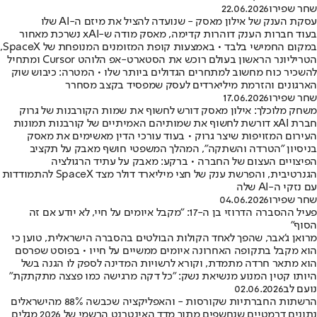
שחר שפירו
22.06.2026
עסקת הענק של אילון מאסק - שנועדה להציל את מיזם ה-AI שלו
בעוד חברות הענק דוהרות קדימה, מאסק מודה ש-xAI נשרכת מאחור
במקום החמישי בלבד • באמצעות קופת המזומנים המנופחת של SpaceX,
הטריליונר הראשון בעולם רוכש את הסטארט-אפ הלוהט Cursor ומתחיל
להשכיר כוח מחשוב למתחרים הגדולים ביותר שלו • המטרה: כיבוש שוק
הארגונים והזרמת מיליארדים לעסק שמפסיד בקצב מסחרר
שחר שפירו
17.06.2026
משחק מלוכלך: אילון מאסק דורש לחשוף את שמות הקורבנות של גרוק
חברת xAI דורשת לחשוף את שמותיהם האמיתיים של קורבנות תמונות
העירום המזויפות שיצר גרוק • בעוד עורכי הדין מאשימים את מאסק
בניסיון "הטרדה והשתקה", המהלך המשפטי חושף מאבק על תקציב
הפיצויים העצום של החברה • ברקע: מאבק על עתיד הרגולציה
הגנרטיבית, והפרשת ענק של חצי מיליארד דולר מצד SpaceX להתמודדות
עם נזקי ה-AI שלה
שחר שפירו
04.06.2026
פעיל ההסברה הדרוזי בן ה-17: "מקבל איומים על חיי, לא יודע אם זה
הסוף"
מרואן ג'אבר, שהפך לאחד הקולות הבולטים בהסברה הישראלית, טוען כי
הוא מקבל בתקופה האחרונה איומים ממשיים על חייו • בפוסט שפרסם
הוא מתאר חרדה מתמדת, וקורא לרשויות המדינה לספק לו הגנה בשל
היותו קטין המנוע מנשיאת נשק: "כל דקה מרגישה כמו פצצה מתקתקת"
נועם לב
02.06.2026
הרשתות החברתיות שקורסות - והאפליקציה שכבשה 88% מהישראלים
נתונים דרמטיים שנחשפים מתוך מדד האינטרנט הרשמי של 2026 מגלים