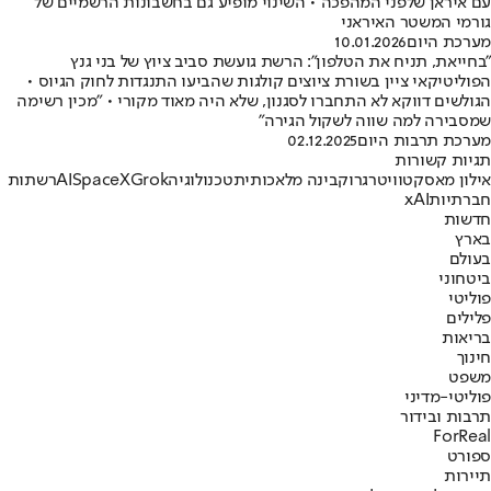
עם איראן שלפני המהפכה • השינוי מופיע גם בחשבונות הרשמיים של
גורמי המשטר האיראני
מערכת היום
10.01.2026
"בחייאת, תניח את הטלפון": הרשת גועשת סביב ציוץ של בני גנץ
הפוליטיקאי ציין בשורת ציוצים קולגות שהביעו התנגדות לחוק הגיוס •
הגולשים דווקא לא התחברו לסגנון, שלא היה מאוד מקורי • "מכין רשימה
שמסבירה למה שווה לשקול הגירה"
מערכת תרבות היום
02.12.2025
תגיות קשורות
אילון מאסק
טוויטר
גרוק
בינה מלאכותית
טכנולוגיה
Grok
SpaceX
AI
רשתות
חברתיות
xAI
חדשות
בארץ
בעולם
ביטחוני
פוליטי
פלילים
בריאות
חינוך
משפט
פוליטי-מדיני
תרבות ובידור
ForReal
ספורט
תיירות