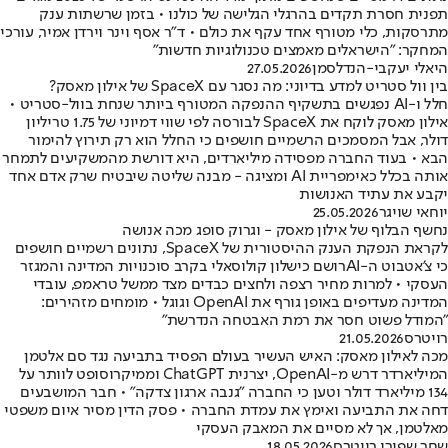
תפנית חסרת תקדים בהרגלי הגלישה של כולנו • בזמן שרשתות ענק
מתרסקות, כלי מטורף אחד עקף את כולם • ד"ר אסף וינר וירדן אמיר, עורכי
המחקר: "הישראלים מאמצים טכנולוגיות חדשות"
היאלי יעקבי-הנדלסמן
27.05.2026
בין וול סטריט למדע בדיוני: מה נסגר עם SpaceX של אילון מאסק?
חלל ו-AI נפגשים בתשקיף ההנפקה המטורף ביותר שנחת בוול-סטריט •
אילון מאסק לוקח את SpaceX לבורסה לפי שווי דמיוני של 1.75 טריליון
דולר, אבל המסמכים הרשמיים חושפים כי החלל הוא רק תירוץ להימור
הבא • בעוד החברה מפסידה מיליארדים, היא דורשת מהמשקיעים לתמחר
אותה בכלל כאימפריית AI ומציגה - מבנה שליטה שיבטיח שרק אדם אחד
יקבע את עתיד האנושות
יוחאי שויגר
25.05.2026
נחשף הבלוף של אילון מאסק - וגרוק סופג מכה אנושה
לקראת הנפקת הענק ההיסטורית של SpaceX, נתונים רשמיים חושפים
כי צ'אטבוט ה-AIרושם כישלון קולוסאלי בקרב סוכנויות המדינה והמגזר
העסקי • למרות מחיר רצפה ולחצים כבדים מצד ממשל טראמפ, עובדי
המדינה מעדיפים באופן גורף את OpenAI וגוגל • מומחים מזהירים:
"המודל פשוט חסר את רמת האבטחה הנדרשת"
רויטרס
21.05.2026
מכה לאילון מאסק: האיש העשיר בעולם הפסיד בתביעה נגד סם אלטמן
המיליארדר דרש מ-OpenAI, יצרנית ChatGPT וממיקרוסופט לוותר על
134 מיליארד דולר וטען כי החברה "גנבה ארגון צדקה" • חבר המושבעים
דחה את התביעה ואימץ את עמדת החברה • פסק הדין מסיר איום משפטי
מאלטמן, אך לא מסיים את המאבק העסקי
שחר שפירו
,
רויטרס
18.05.2026