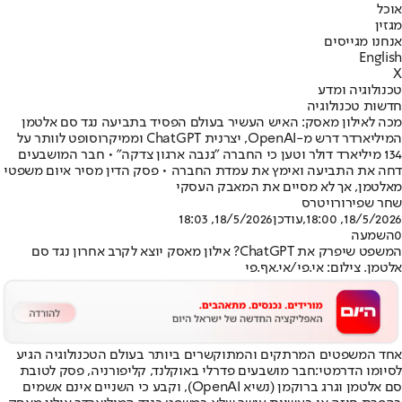
אוכל
מגזין
אנחנו מגייסים
English
X
טכנולוגיה ומדע
חדשות טכנולוגיה
מכה לאילון מאסק: האיש העשיר בעולם הפסיד בתביעה נגד סם אלטמן
המיליארדר דרש מ-OpenAI, יצרנית ChatGPT וממיקרוסופט לוותר על
134 מיליארד דולר וטען כי החברה "גנבה ארגון צדקה" • חבר המושבעים
דחה את התביעה ואימץ את עמדת החברה • פסק הדין מסיר איום משפטי
מאלטמן, אך לא מסיים את המאבק העסקי
שחר שפירו
רויטרס
18/5/2026, 18:00
,עודכן
18/5/2026, 18:03
0
השמעה
המשפט שיפרק את ChatGPT? אילון מאסק יוצא לקרב אחרון נגד סם
אלטמן. צילום: אי.פי/אי.אף.פי
אחד המשפטים המרתקים והמתוקשרים ביותר בעולם הטכנולוגיה הגיע
לסיומו הדרמטי:
חבר מושבעים פדרלי באוקלנד, קליפורניה, פסק לטובת
סם אלטמן וגרג ברוקמן (נשיא OpenAI), וקבע כי השניים אינם אשמים