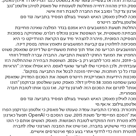
בהפרת חוזה או בעשיית עושר שלא במשפט כנגד המיליארדר אילון מאסק.
פסק הדין מהווה דחייה מוחלטת לטענותיו של מאסק לפיהן אלטמן "גנב
ארגון צדקה" וסובב את החברה לטובת רווח אישי.
מכה לאילון מאסק: האיש העשיר בעולם הפסיד בתביעה נגד סם
אלטמן,צילום: רויטרס
החלטת תשעת המושבעים היא אמנם בגדר המלצה שאינה מחייבת
מבחינה משפטית, אך השופטת איבון גונזלס רוג'רס, שמחזיקה בסמכות
הפסיקה הסופית, מיהרה להצהיר מיד עם הקראת הוורדיקט כי היא
מסכימה לחלוטין עם קביעת המושבעים ותאמץ אותה בפסק דינה.
המושבעים הכריעו פה אחד תוך פחות משעתיים של דיונים שמאסק פשוט
החמיץ את המועד החוקי להגשת התביעה. החברה עברה למודל רווחי
ב-2019, והוא נזכר לתבוע רק ב-2024. השופטת הבהירה שההחלטה הזו
עובדתית, ולכן הסיכוי שלו לערער שואף לאפס. היא אפילו אמרה: "הראיות
נגדו כל כך חותכות, שהייתי מוכנה לבטל את התביעה במקום".
סוכנות הידיעות האמריקנית רויטרס חשפה את הסכום המדויק שמאסק
טוען שסחטו ממנו: 38 מיליון דולר. מאסק טוען שאלטמן וברוקמן "הונו
אותו" לתרום את הסכום הזה לארגון צדקה, ואז גנבו אותו לטובת חברה
מסחרית.
מכה לאילון מאסק: האיש העשיר בעולם הפסיד בתביעה נגד סם
אלטמן,צילום: אי.אף.פי
תזכורת: במרכז התביעה עמדה טענתו של מאסק כי אלטמן וברוקמן הפרו
את "הסכם המייסדים" משנת 2015, שבו הוסכם כי OpenAI תפעל כארגון
ללא מטרת רווח המוקדש לטובת האנושות. מאסק האשים אותם כי הונו
אותו כדי שישקיע בחברה, ואז שינו את המבנה הארגוני שלה לחברה
למטרת רווח כדי לרדוף אחרי בצע כסף ואינטרסים אישיים.