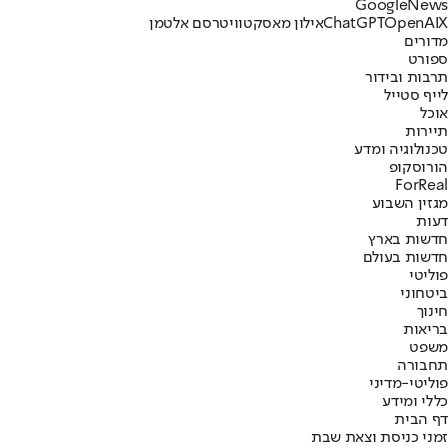
G
o
o
g
l
e
News
X
OpenAI
ChatGPT
אילון מאסק
טוויטר
סם אלטמן
מדורים
ספורט
תרבות ובידור
לייף סטייל
אוכל
תיירות
טכנולוגיה ומדע
הורוסקופ
ForReal
מגזין השבוע
דעות
חדשות בארץ
חדשות בעולם
פוליטי
ביטחוני
חינוך
בריאות
משפט
תחבורה
פוליטי-מדיני
כללי ומידע
דף הבית
זמני כניסת וצאת שבת