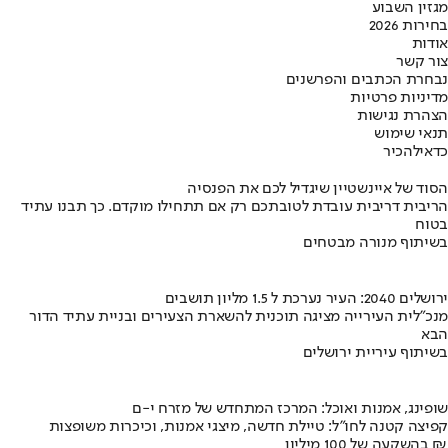
מגזין השבוע
בחירות 2026
אודות
צור קשר
נבחרת הכתבים והפרשנים
מדיניות פרטיות
הצהרת נגישות
תנאי שימוש
כדאי
להכיר
הסוד של איינשטיין שיגדיל לכם את הפנסיה
הריבית דריבית עובדת לטובתכם רק אם תתחילו מוקדם. כך תבנו עתיד
בטוח
בשיתוף מנורה מבטחים
ירושלים 2040: העיר נערכת ל 1.5 מליון תושבים
מנכ"לית העירייה מציגה תוכנית להשארת הצעירים ובניית עתיד הדור
הבא
בשיתוף עיריית ירושלים
שופינג, אמנות ואוכל: המרכז המתחדש של מזרח י-ם
קפיצה קטנה לחו"ל: טיילת חדשה, מיצגי אמנות, וכיכרות משופצות
בהשקעה של 100 מיליון ₪