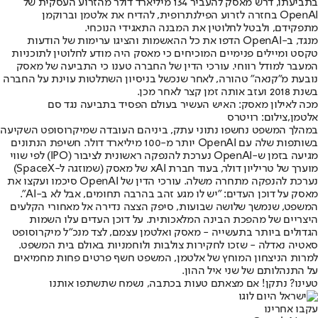
בתביעתו, דרש מאסק להעביר 134 מיליארד דולר מהזרוע העסקית של
OpenAI בחזרה לזרוע הפילנתרופית, להדיח את אלטמן וברוקמן
מתפקידם, ולבטל לחלוטין את המבנה התאגידי הנוכחי.
מנגד, ב-OpenAI הדפו את כל ההאשמות והציגו ערימות של הודעות
טקסט ומיילים פנימיים המוכיחים כי מאסק היה מודע לחלוטין לתוכניות
המעבר למודל רווחי. עורכי הדין של החברה טענו כי התביעה של מאסק
נובעת מ"קנאה" טהורה, לאחר שנכשל בניסיון השתלטות עוינת על החברה
בשנת 2018 ועזב אותה זמן קצר לאחר מכן.
מכה לאילון מאסק: האיש העשיר בעולם הפסיד בתביעה נגד סם
אלטמן,צילום: רויטרס
במהלך המשפט נחשפו נתוני עתק, ביניהם העובדה שמיקרוסופט השקיעה
בשותפות שלה עם OpenAI יותר מ-100 מיליארד דולר. חשיפת הנתונים
מגיעה בזמן ש-OpenAI נערכת להנפקה ראשונית לציבור (IPO) לפי שווי
מוערך של טריליון דולר, בעוד חברת xAI של מאסק (שמוזגה ל-SpaceX)
נערכת להנפקה מתחרה משלה. עורכי הדין של OpenAI סיכמו ועקצו את
מאסק על דוכן העדים: "יש לו מגע זהב בהרבה תחומים, אבל לא ב-AI".
המשפט, שנמשך שלושה שבועות, סיפק הצצה נדירה אל מאחורי הקלעים
היצריים של מהפכת הבינה המלאכותית. על דוכן העדים עלו השמות
הגדולים ביותר בתעשייה - מאסק ואלטמן עצמם, לצד מנכ"ל מיקרוסופט
סאטיה נאדלה - שזכו לחקירות צולבות ולוחמניות באולם בית המשפט.
למרות הניצחון המוחץ של אלטמן, המשפט חשף פרטים פחות מחמיאים
על התנהלותם של שני איל ההון.
טעינו? נתקן! אם מצאתם טעות בכתבה, נשמח שתשתפו אותנו
עקבו אחרינו