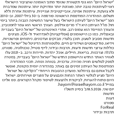
"ישראל היום" הוא גוף תקשורת שנוסד מתוך האמונה שהציבור הישראלי
ראוי לעיתונות טובה יותר, מאוזנת יותר ומדויקת יותר. עיתונות שמדברת
ולא צועקת. עיתונות אמינה, אובייקטיבית ועניינית. עיתונות אחרת וללא
תשלום. המהדורה המודפסת הראשונה פורסמה ב-30 ביולי 2007, וב-2010
הפך "ישראל היום" לעיתון הישראלי בעל שיעור החשיפה הגבוה ביותר בימי
חול. מו"ל העיתון היא ד"ר מרים אדלסון. העורך הראשי הוא עמר לחמנוביץ,
והעורך המייסד הוא עמוס רגב. אתרי האינטרנט של "ישראל היום" בעברית
ובאנגלית, כמו כן היישומונים (אפליקציות) לאנדרואיד ול-iOS, מציגים
חדשות מסביב לשעון, תוכן בלעדי, מבזקים ועדכונים, ניתוחים ופרשנויות,
וידיאו, פודקאסטים ושידורים חיים. פלטפורמות הדיגיטל של "ישראל היום"
כוללות ערוצי חדשות ודעות, תרבות ובידור, לייף סטייל, טכנולוגיה, ספורט,
כלכלה וצרכנות, בריאות, חיילים, אוכל, יהדות, תיירות ורכב. ב-2021 עלו
לאוויר האתר החדש והיישומון החדש של "ישראל היום" בעברית, במטרה
לספק לגולשים חוויה מהירה, עדכנית, בטוחה ונוחה. תכני המהדורה
המודפסת של העיתון זמינים גם באתר, במהדורה יומית מקוונת, ואפשר
לקבל אותם גם בניוזלטר. מועדון ההטבות הייחודי "הקליקה של ישראל
היום" מציע לגולשי האתר הנחות ומבצעים על מוצרים ושירותים. ישראל
היום פתוח להערות, לביקורת ולהצעות לשיפור מקהל הקוראים. פנו אלינו
במייל hayom@israelhayom.co.il.
יום שני, 18.5.2026
ב' בסיון תשפ"ו
חדשות
דעות
ספורט
ForReal
תרבות ובידור