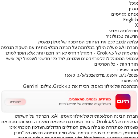
אוכל
מגזין
אנחנו מגייסים
English
X
טכנולוגיה ומדע
חדשות טכנולוגיה
עלולה לגנוב לכם את הזהות: המהפכה של אילון מאסק
חברת xAI מעלה הילוך במלחמה על הבינה המלאכותית עם השקת הגרסה
הרשמית של Grok 4.3 • המודל החדש לא רק חכם יותר, אלא הופך לסוכן
עצמאי המסוגל לנהל פרויקטים שלמים, לצד כלי חדשני לשכפול קול אישי
תוך דקות • כל הפרטים
שחר שפירו
3/5/2026, 08:49
,עודכן
3/5/2026, 16:40
0
השמעה
המהפכה של אילון מאסק: הכירו את Grok 4.3. צילום: Gemini
חברת הבינה המלאכותית של אילון מאסק, xAI, הכריזה על השקתו
הרשמית של Grok 4.3, גרסה משודרגת שיוצאת משלב הבטא ומבססת את
מעמדה כמתחרה מובילה בשוק המודלים הגדולים.
העדכון הנוכחי אינו
מסתפק בשיפורי ביצועים גנריים, אלא מציג תפיסה חדשה של "סוכן