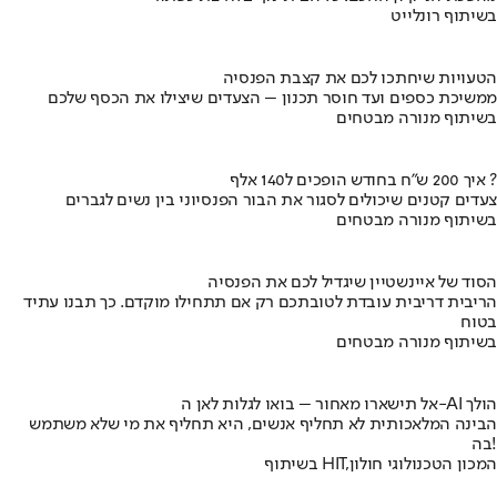
בשיתוף רונלייט
הטעויות שיחתכו לכם את קצבת הפנסיה
ממשיכת כספים ועד חוסר תכנון – הצעדים שיצילו את הכסף שלכם
בשיתוף מנורה מבטחים
איך 200 ש"ח בחודש הופכים ל140 אלף ?
צעדים קטנים שיכולים לסגור את הבור הפנסיוני בין נשים לגברים
בשיתוף מנורה מבטחים
הסוד של איינשטיין שיגדיל לכם את הפנסיה
הריבית דריבית עובדת לטובתכם רק אם תתחילו מוקדם. כך תבנו עתיד
בטוח
בשיתוף מנורה מבטחים
אל תישארו מאחור – בואו לגלות לאן ה-AI הולך
הבינה המלאכותית לא תחליף אנשים, היא תחליף את מי שלא משתמש
בה!
בשיתוף HIT,המכון הטכנולוגי חולון