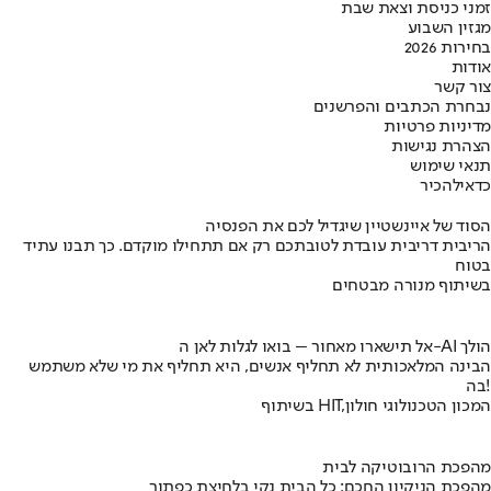
זמני כניסת וצאת שבת
מגזין השבוע
בחירות 2026
אודות
צור קשר
נבחרת הכתבים והפרשנים
מדיניות פרטיות
הצהרת נגישות
תנאי שימוש
כדאי
להכיר
הסוד של איינשטיין שיגדיל לכם את הפנסיה
הריבית דריבית עובדת לטובתכם רק אם תתחילו מוקדם. כך תבנו עתיד
בטוח
בשיתוף מנורה מבטחים
אל תישארו מאחור – בואו לגלות לאן ה-AI הולך
הבינה המלאכותית לא תחליף אנשים, היא תחליף את מי שלא משתמש
בה!
בשיתוף HIT,המכון הטכנולוגי חולון
מהפכת הרובוטיקה לבית
מהפכת הניקיון החכם: כל הבית נקי בלחיצת כפתור