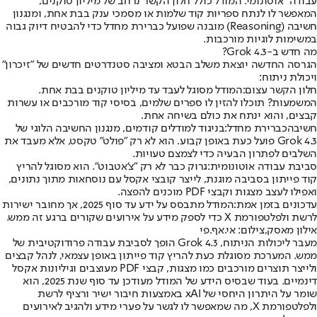
עבודה" אוטונומי. המודל כולל חלון הקשר נרחב של מיליון טוקנים,
המאפשר לו לנתח ספריות קוד שלמות או מסמכי ענק בבת אחת, ומנגנון
חשיבה (Reasoning) מובנה שפועל כברירת מחדל כדי להבטיח דיוק גבוה
במשימות לוגיות מורכבות.
מה חדש ב-Grok 4.3?
הגרסה החדשה יוצאת משלב הבטא ומציבה סטנדרטים חדשים של "זיכרון"
ויכולת ניתוח:
חלון הקשר עצום:
המודל מסוגל לעבד עד מיליון טוקנים בבת אחת.
המשמעות? תוכלו להזין לו ספרים שלמים, בסיסי קוד מורכבים או עשרות
קבצים, והוא ינתח את כולם בשיחה אחת.
חשיבה
כברירת מחדל:
בניגוד למודלים קודמים, מנגנון החשיבה הלוגי של
Grok 4.3 פועל כעת באופן קבוע. הוא לא רק "פולט" טקסט, אלא מעבד את
השלבים לפתרון הבעיה כדי לצמצם טעויות.
סביבת עבודה אוטונומית:
גרוק כבר לא רק "צ'אטבוט". הוא מסוגל להריץ
קוד פייתון בסביבה מוגנת, לייצר קובצי אקסל עם נוסחאות מתוך נתונים,
ואפילו לעצב מצגות וקבצי PDF מוכנים להפצה.
עדכונים בזמן אמת:
המודל מתבסס על ידע עד סוף 2025, אך מחובר ישירות
לרשת ולפלטפורמת X כדי לספק מידע על אירועים שקורים ברגע זה ממש.
אילון מאסק,צילום: אי.אף.פי
מעבר ליכולות הניתוח, Grok 4.3 הופך לסביבת עבודה פרודוקטיבית של
ממש. המערכת מסוגלת כעת להריץ קוד פייתון באופן עצמאי, לנהל קבצים
ולייצר תוצרים מורכבים כמו מצגות, קבצי PDF מעוצבים וגיליונות אקסל
דינמיים. בעוד שבסיס הידע של המודל מעודכן עד סוף שנת 2025, הוא
שומר על היתרון היחסי של xAI באמצעות חיבור ישיר ורציף לרשת
ולפלטפורמת X, מה שמאפשר לו לגשר על פערי מידע ולהגיב לאירועים