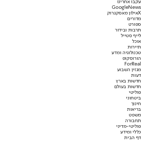
עקבו אחרינו
G
o
o
g
l
e
News
X
אילון מאסק
גרוק
מדורים
ספורט
תרבות ובידור
לייף סטייל
אוכל
תיירות
טכנולוגיה ומדע
הורוסקופ
ForReal
מגזין השבוע
דעות
חדשות בארץ
חדשות בעולם
פוליטי
ביטחוני
חינוך
בריאות
משפט
תחבורה
פוליטי-מדיני
כללי ומידע
דף הבית