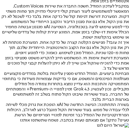
אקטואליים בזמן אמת.
במקביל לעדכון המודל, חשפה החברה את שירות Custom Voices,
המאפשר למשתמשים ליצור העתק קולי דיגיטלי מדויק תוך פחות משתי
דקות. המערכת דורשת דגימת קול של כדקה אחת בלבד כדי לשכפל לא רק
את גוון הקול, אלא גם את סגנון הדיבור והקצב הייחודי של המשתמש.
כדי למנוע שימוש לרעה בטכנולוגיה, הטמיעה xAI מנגנון אבטחה מחמיר
הכולל אימות דו-שלבי בזמן אמת, המונע יצירת קולות של צדדים שלישיים
או שימוש בהקלטות ישנות.
איך זה עובד? מגישים הקלטה קצרה של כדקה אחת. המערכת מנתחת לא
רק את גוון הקול, אלא גם את הקצב והאינטונציה הייחודית שלכם. תוך
פחות מ-120 שניות, המודל מוכן לשימוש. כאמור, כדי למנוע זיופים,
המערכת דורשת אימות חי. המשתמש חייב להקריא משפט ספציפי בזמן
אמת כדי להוכיח שהקול אכן שייך לו. לא ניתן להעלות קבצי קול מוכנים
מראש של צד ג'.
מבחינת ביצועים, המודל החדש מפגין עליונות בולטת במדדים מקצועיים
מעולמות הפיננסים והמשפט, אם כי בדיקות עצמאיות מעידות כי בתחומי
המתמטיקה והתכנות הוא עדיין נמצא בתחרות צמודה מול מודלים
מקבילים. נכון לעכשיו, Grok 4.3 זמין למנויי ה-Premium+ והמפתחים
של החברה, בעוד ששירות שיבוט הקול פתוח בשלב זה למשתמשים
בארצות הברית בלבד.
בשורה התחתונה: הגישה החדשה של xAI הופכת את גרוק מכלי לשיחה
לכלי עבודה של ממש. בעוד ששירות הקול מוגבל כרגע לארה"ב, היכולות
הפרודוקטיביות של המודל כבר זמינות למנויי הפרימיום של הרשת.
טעינו? נתקן! אם מצאתם טעות בכתבה, נשמח שתשתפו אותנו