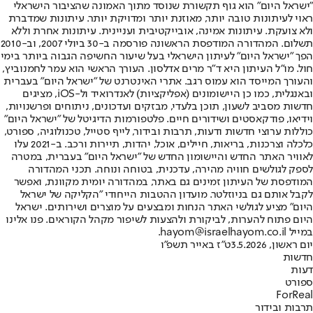
"ישראל היום" הוא גוף תקשורת שנוסד מתוך האמונה שהציבור הישראלי
ראוי לעיתונות טובה יותר, מאוזנת יותר ומדויקת יותר. עיתונות שמדברת
ולא צועקת. עיתונות אמינה, אובייקטיבית ועניינית. עיתונות אחרת וללא
תשלום. המהדורה המודפסת הראשונה פורסמה ב-30 ביולי 2007, וב-2010
הפך "ישראל היום" לעיתון הישראלי בעל שיעור החשיפה הגבוה ביותר בימי
חול. מו"ל העיתון היא ד"ר מרים אדלסון. העורך הראשי הוא עמר לחמנוביץ,
והעורך המייסד הוא עמוס רגב. אתרי האינטרנט של "ישראל היום" בעברית
ובאנגלית, כמו כן היישומונים (אפליקציות) לאנדרואיד ול-iOS, מציגים
חדשות מסביב לשעון, תוכן בלעדי, מבזקים ועדכונים, ניתוחים ופרשנויות,
וידיאו, פודקאסטים ושידורים חיים. פלטפורמות הדיגיטל של "ישראל היום"
כוללות ערוצי חדשות ודעות, תרבות ובידור, לייף סטייל, טכנולוגיה, ספורט,
כלכלה וצרכנות, בריאות, חיילים, אוכל, יהדות, תיירות ורכב. ב-2021 עלו
לאוויר האתר החדש והיישומון החדש של "ישראל היום" בעברית, במטרה
לספק לגולשים חוויה מהירה, עדכנית, בטוחה ונוחה. תכני המהדורה
המודפסת של העיתון זמינים גם באתר, במהדורה יומית מקוונת, ואפשר
לקבל אותם גם בניוזלטר. מועדון ההטבות הייחודי "הקליקה של ישראל
היום" מציע לגולשי האתר הנחות ומבצעים על מוצרים ושירותים. ישראל
היום פתוח להערות, לביקורת ולהצעות לשיפור מקהל הקוראים. פנו אלינו
במייל hayom@israelhayom.co.il.
יום ראשון, 3.5.2026
ט"ז באייר תשפ"ו
חדשות
דעות
ספורט
ForReal
תרבות ובידור