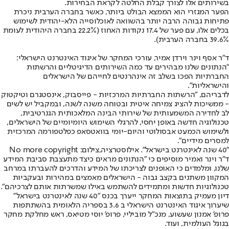
בשירותים אלו לצורך קבלת החלטה לקראת הבחירות.
הפער המגזרי הוא הממצא הבולט ביותר, כאשר בחברה הערבית ניכרת
פתיחות גבוהה הרבה יותר בהשוואה לאוכלוסייה הלא-יהודית לשימוש
בכלים אלו, עם פער של 17.4 נקודות האחוז (22.2% בחברה היהודית לעומת
39.6% בחברה הערבית).
ד"ר אסף וינר וירדן אמיר, עורכי המחקר של איגוד האינטרנט הישראלי:
"הנתונים שלנו מבהירים עד כמה השירותים הדיגיטליים והרשתות
החברתיות הפכו בשלב זה אינהרנטים לחייהם של הישראלים
והישראליות".
לדבריהם, "הרשתות החברתיות המרכזיות - פייסבוק, אינסטגרם וטיקטוק
- ממשיכות להציג צמיחה איטית ובטוחה משנה לשנה, ובמקביל יש לשים
לב לחדירה המשמעותית של שירותי הבינה המלאכותית הגנרטיבית,
טכנולוגיה חדשה באופן יחסי, להרגלי השימוש היומיומיים של הישראלים,
ולשימוש הכמעט אבסולוטי והיום-יומי בוואטסאפ כפלטפורמה המרכזית
למסרים מידיים".
"40 שנה לאינטרנט בישראל". אילוסטרציה,צילום: No more copyright
ד"ר וינר ואמיר מוסיפים כי "הנתונים מראים כיצד מתעצבת סביבת המידע
שלנו, ומלמדים כי האופנים לצריכתו של המידע והדרכים להעברתו במרחב
המקוון משתנים בקצב גבוה - הישראלים מאמצים במהירות ובעקביות
טכנולוגיות חדשות ומתמידים להשתמש באילו שמשרתות אותם לצרכיהם".
דיון מעמיק בתוצאות המחקר ייערך בכנס "40 שנה לאינטרנט בישראל"
שיערוך איגוד האינטרנט הישראלי ב 3.6 בספריה הלאומית בהשתתפות
פרופ׳ אמנון שעשוע, מנכ"ל מוביליי, פרופ' יוסי מטיאס, ראש מחלקת מחקר
בגוגל העולמית, ועוד.