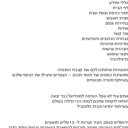
כללי ומידע
דף הבית
זמני כניסת וצאת שבת
מגזין השבוע
בחירות 2026
אודות
צור קשר
נבחרת הכתבים והפרשנים
מדיניות פרטיות
הצהרת נגישות
תנאי שימוש
כדאי
להכיר
הטעויות שיחתכו לכם את קצבת הפנסיה
ממשיכת כספים ועד חוסר תכנון – הצעדים שיצילו את הכסף שלכם
בשיתוף מנורה מבטחים
אתם עוד לא שם? הטיסה למונדיאל כבר יצאה
יונדאי לוקחת אתכם לבמה הכי גדולה בעולם
בשיתוף יונדאי מבית כלמוביל
ירושלים 2040: העיר נערכת ל- 1.5 מליון תושבים
מנכ"לית העירייה מציגה תוכנית להשארת הצעירים ובניית עתיד הדור