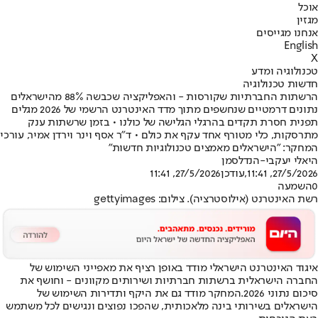
אוכל
מגזין
אנחנו מגייסים
English
X
טכנולוגיה ומדע
חדשות טכנולוגיה
הרשתות החברתיות שקורסות - והאפליקציה שכבשה 88% מהישראלים
נתונים דרמטיים שנחשפים מתוך מדד האינטרנט הרשמי של 2026 מגלים
תפנית חסרת תקדים בהרגלי הגלישה של כולנו • בזמן שרשתות ענק
מתרסקות, כלי מטורף אחד עקף את כולם • ד"ר אסף וינר וירדן אמיר, עורכי
המחקר: "הישראלים מאמצים טכנולוגיות חדשות"
היאלי יעקבי-הנדלסמן
27/5/2026, 11:41
,עודכן
27/5/2026, 11:41
0
השמעה
רשת האינטרנט (אילוסטרציה). צילום: gettyimages
איגוד האינטרנט הישראלי מודד באופן רציף את מאפייני השימוש של
החברה הישראלית ברשתות חברתיות ושירותים מקוונים - וחושף את
סיכום נתוני 2026.
המחקר מודד גם את היקף ותדירות השימוש של
הישראלים בשירותי בינה מלאכותית, שהפכו נפוצים ונגישים לכל משתמש