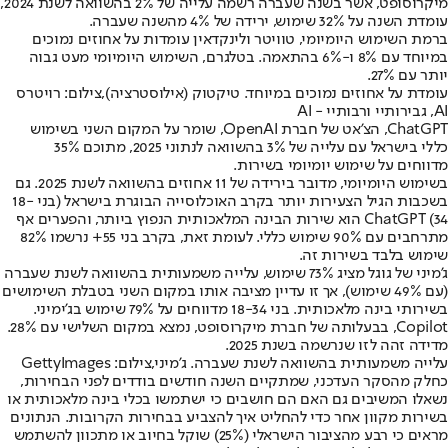
מיקרוסופט, אשר בשנה שעברה רשמה עלייה של 2% בהשוואה לשנת 2024,
עומדת השנה על 32% שימוש, ירידה של 4% מהשנה שעברה.
ברמת השימוש היומיומי, טוויטר ולינקדאין עומדות על אחוזים נמוכים
במיוחד עם 8% ו-6% בהתאמה. בטלגרם, השימוש היומיומי מעט גבוה
יותר עם 27%.
עומדת על אחוזים נמוכים במיוחד. טיקטוק (אילוסטרציה),צילום: רויטרס
AI, גבירותיי ורבותיי - AI
ChatGPT, הצ'אט של חברת OpenAI, שומר על המקום השני בשימוש
כללי בישראל עם עלייה של 3% בהשוואה לנתוני 2025, מתוכם 35%
מדווחים על שימוש יומיומי בשירות.
בשימוש היומיומי, מדובר בירידה של 11 אחוזים בהשוואה לשנת 2025. גם
בשכבות הגיל הצעירות יותר בקרב האוכלוסייה הבוגרת בישראל (בני 18-
34) ChatGPT הוא שירות הבינה המלאכותית הנפוץ ביותר, והפערים אף
מתרחבים עם 90% שימוש כללי. לעומת זאת, בקרב בני 55+ נרשמו 82%
שימוש בלבד בשירות זה.
ג'מיני של גוגל מציג 73% שימוש, עלייה משמעותית בהשוואה לשנת שעברה
(עם 49% שימוש), אך זו עדיין מציבה אותו במקום השני בטבלת השימושים
בשירותי בינה מלאכותית. בני 18-34 מדווחים על 79% שימוש בג'ימיני.
Copilot, בבעלותה של חברת מיקרוסופט, נמצא במקום השלישי עם 28%.
מדידה זהה לזו שנרשמה בשנת 2025.
עלייה משמעותית בהשוואה לשנת שעברה. ג'מיני,צילום: GettyImages
כחלק מהסקר העדכני, שמתקיים השנה חודשים בודדים לפני הבחירות,
נשאלו המשיבים גם האם הם חושבים כי ישתמשו בכלי בינה מלאכותית או
בשירות מקוון אחר כדי להחליט איך להצביע בבחירות הקרובות. הנתונים
מראים כי רבע מהציבור הישראלי (25%) שוקל בחיוב או מתכוון להשתמש