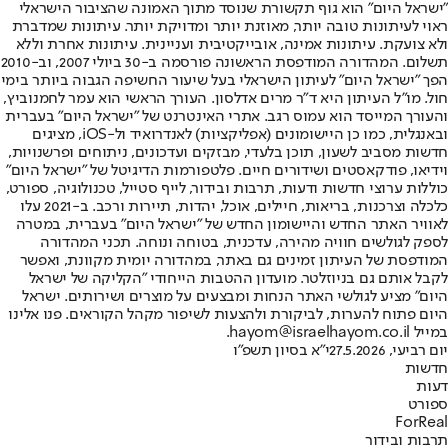
"ישראל היום" הוא גוף תקשורת שנוסד מתוך האמונה שהציבור הישראלי
ראוי לעיתונות טובה יותר, מאוזנת יותר ומדויקת יותר. עיתונות שמדברת
ולא צועקת. עיתונות אמינה, אובייקטיבית ועניינית. עיתונות אחרת וללא
תשלום. המהדורה המודפסת הראשונה פורסמה ב-30 ביולי 2007, וב-2010
הפך "ישראל היום" לעיתון הישראלי בעל שיעור החשיפה הגבוה ביותר בימי
חול. מו"ל העיתון היא ד"ר מרים אדלסון. העורך הראשי הוא עמר לחמנוביץ,
והעורך המייסד הוא עמוס רגב. אתרי האינטרנט של "ישראל היום" בעברית
ובאנגלית, כמו כן היישומונים (אפליקציות) לאנדרואיד ול-iOS, מציגים
חדשות מסביב לשעון, תוכן בלעדי, מבזקים ועדכונים, ניתוחים ופרשנויות,
וידיאו, פודקאסטים ושידורים חיים. פלטפורמות הדיגיטל של "ישראל היום"
כוללות ערוצי חדשות ודעות, תרבות ובידור, לייף סטייל, טכנולוגיה, ספורט,
כלכלה וצרכנות, בריאות, חיילים, אוכל, יהדות, תיירות ורכב. ב-2021 עלו
לאוויר האתר החדש והיישומון החדש של "ישראל היום" בעברית, במטרה
לספק לגולשים חוויה מהירה, עדכנית, בטוחה ונוחה. תכני המהדורה
המודפסת של העיתון זמינים גם באתר, במהדורה יומית מקוונת, ואפשר
לקבל אותם גם בניוזלטר. מועדון ההטבות הייחודי "הקליקה של ישראל
היום" מציע לגולשי האתר הנחות ומבצעים על מוצרים ושירותים. ישראל
היום פתוח להערות, לביקורת ולהצעות לשיפור מקהל הקוראים. פנו אלינו
במייל hayom@israelhayom.co.il.
יום רביעי, 27.5.2026
י"א בסיון תשפ"ו
חדשות
דעות
ספורט
ForReal
תרבות ובידור