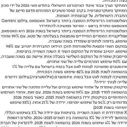
בעת הנוכחית.
המחקר נערך עבור איגוד האינטרנט הישראלי בחודש מאי 2026 על ידי מכון
המחקר גיאוקרטוגרפיה בקרב 1040 משיבים המהווים מדגם מייצג של
החברה הישראלית, על קבוצותיה השונות.
הפלטפורמה הדיגיטלית הנפוצה ביותר בישראל. וואטסאפ ,צילום: Gemini
וואטסאפ נותרת בראש - טוויטר ממשיכה להתדרדר
הפלטפורמה הדיגיטלית הנפוצה ביותר בישראל בשנת 2026 היא וואטסאפ,
אפליקציית המסרים המיידיים שנמצאת בבעלותה של מטא, עם 99% אחוזי
שימוש, בדומה לנתונים שנמדדו בשנה שעברה.
במקום השני נמצאת פלטפורמת תוכן הוידאו החברתית יוטיוב עם 98%
שימוש. יוטיוב שומרת על המקום השני זו השנה השנייה ברציפות.
פייסבוק שומרת על המקום השלישי בטבלה אותו איישה גם בשנה שעברה,
עם 90% שימוש המהווים עלייה של שני אחוזים.
אינסטגרם ממשיכה לצמוח לאט אבל בטוח בישראל עם עלייה של 1%
בהשוואה לשנת 2025 עם 82% שימוש בשנה הנוכחית.
ממשיכה לצמוח לאט אבל בטוח. אינסטגרם (אילוסטרציה),צילום: רויטרס
עלייה לצורך ירידה?
טיקטוק שומרת על אחוזי שימוש גבוהים ועל עלייה מתונה של שני אחוזים
בהשוואה למדד 2025, עם 59% שימוש בשנת 2026. עם זאת, אחוזי השימוש
היומיומיים בטיקטוק ירדו בהשוואה לשנת 2025, כאשר בשנת 2026
מדווחים רק 34% על שימוש יומיומי, ירידה של 21% אחוז. (55% שימוש
יומיומי בשנת 2025)
X מתדרדרת זו השנה השנייה ברציפות עם ירידה של 3% בשימוש הכללי,
בהמשך לירידה של 5% בהשוואה בין השנים 2024-2025. טלגרם רושמת
ירידה של 4% שימוש בשנת 2026 בהשוואה לשנת 2025. לינקדאין של חברת