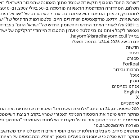
"ישראל היום" הוא גוף תקשורת שנוסד מתוך האמונה שהציבור הישראלי ראוי 
ת
ופרשנויות, וידיאו, פודקאסטים ושידורים חיים. פלטפורמות הדיגיטל של "ישרא
ב-2021 עלו לאוויר האתר החדש והיישומון החדש של "ישראל היום" בע
ואפשר לקבל אותם גם בניוזלטר. מועדון ההטבות הייחודי "הקליקה של ישרא
במייל hayom@israelhayom.co.il.
יום רביעי, 24.6.2026
ט' בתמוז תשפ"ו
חדשות
דעות
ספורט
ForReal
תרבות ובידור
אוכל
מגזין
אנחנו מגייסים
English
X
שימפנזים
200 שימפנזים, 24 הרוגים: "מלחמת האזרחים" האכזרית שהפתיעה את החוקרים
מחקר חדש מיפה את הסכסוך הפנימי האכזרי שפרץ בקרב קבוצת השימפנזים
מאמינים כי הדבר שופך אור גם על מקורות האלימות האנושית: ״הסכסוך נמ
מערכת היום
10.04.2026
מנתחים מידע, מקבלים החלטות: האם קופי האדם דומים לנו יותר משחשבנ
מחקר חדש מגלה כי שימפנזים פועלים באופן רציונלי, ומתבססים על ראיות 