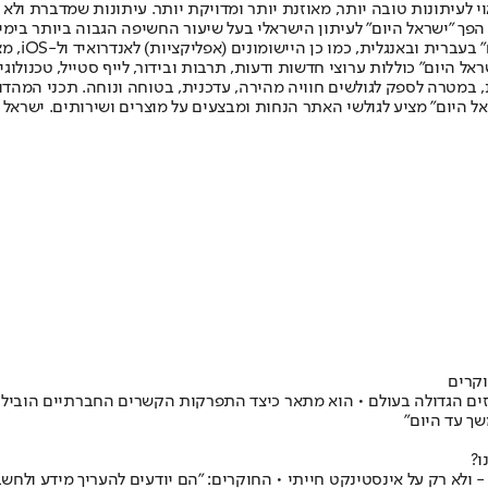
לעיתונות טובה יותר, מאוזנת יותר ומדויקת יותר. עיתונות שמדברת ולא צ
שלום. המהדורה המודפסת הראשונה פורסמה ב-30 ביולי 2007, וב-2010 הפך "ישראל היום" לעיתון הישראלי בעל שי
לחמנוביץ,
ל היום" כוללות ערוצי חדשות ודעות, תרבות ובידור, לייף סטייל, טכנולוגיה
ברית, במטרה לספק לגולשים חוויה מהירה, עדכנית, בטוחה ונוחה. תכני המה
ל היום" מציע לגולשי האתר הנחות ומבצעים על מוצרים ושירותים. ישראל 
 הגדולה בעולם • הוא מתאר כיצד התפרקות הקשרים החברתיים הובילה לפ
שך עד היום״
ו?
- ולא רק על אינסטינקט חייתי • החוקרים: "הם יודעים להעריך מידע ולחש