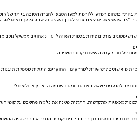
וכרות ביותר בתחום המדע, ללוחמת למען הטבע ולחברה הטובה ביותר של
ם ונתנה להם שמות במקום מספרים • "״מה שהשימפנזים לימדו אותי לאורך 
"במבט ראשון, תכולת האלכוהול לא נראית גבוהה, אבל אם לוקחים בחשבון שהש
כ
מחקר חדש חושף: השימפנזים לא רק מטפל
רח ומערב אפריקה משתמשים בדפוסי תיפוף שונים לתקשורת למרחקים • ה
קופי האדם דומים לנו יותר ממה שחשבנו • גם הם אוהבים "דרינק חב

שימפנזים בטבע בוחרים חומרים לבניית כלים לפי תכונות מכאניות מתקדמ
 השימפנזים וחיות נוספות בגן החיות • "פרויקט זה מדגים את ההשפעה ה