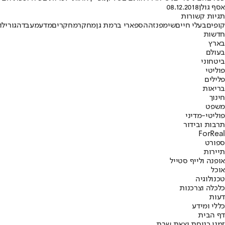
אסף גולן
08.12.2018
תגיות קשורות
קופים
בעלי חיים
שימפנזה
הספארי ברמת גן
מחקר
מחקרים
מדע
מעבדה
גורילו
חדשות
בארץ
בעולם
ביטחוני
פוליטי
פלילים
בריאות
חינוך
משפט
פוליטי-מדיני
תרבות ובידור
ForReal
ספורט
תיירות
אופנה ולייף סטייל
אוכל
טכנולוגיה
כלכלה וצרכנות
דעות
כללי ומידע
דף הבית
זמני כניסת וצאת שבת