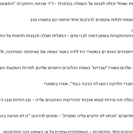
 שאולי יכולה לענות על השאלה בכותרת • ד"ר אונישי, החוקרת: "התוצאות
שמחו לגלות שקופים ‘נדבקים’ אחד מהשני גם במשהו טוב
 אינטראקציות באופן דומה לבני אדם • התגלית מעלה תובנות חדשות על 
 שלהם נשארו "שבויים" בשטח הכלובים הישנים שלהם, למרות השקעת הע
חברי הלהקה רכשו לה הרבה כבוד", אמרו בספארי
 קפוא ומבחר מהירקות האהובים עליה • בגן החיות שבו היא מתגוררת מאז שהייתה בת 4 
אגים: "אנחנו לא יודעים עליה מספיק" • מנסים להרגיע: "זו לא מגיפה בה
 זורעים פחד במקומיים • השימפנזים שחיים על אי באמצע נהר פרמינגטון