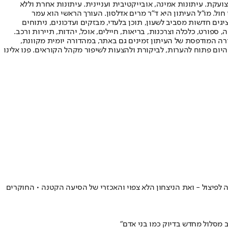
ועקת. עיתונות אמינה, אובייקטיבית ועניינית. עיתונות אחרת וללא
עור החשיפה הגבוה ביותר בימי חול. מו"ל העיתון היא ד"ר מרים אדלסון. העורך הראשי הוא עמר
 והעורך המייסד הוא עמוס רגב. אתרי האינטרנט של "ישראל היום" בעברית ובאנגלית, כמו כן היישומונים (אפליקציות) לאנדרואיד ול-iOS, מציגים חדשות מסביב לשעון, תוכן בלעדי, מבזקים ועדכונים, ניתוחים
, ספורט, כלכלה וצרכנות, בריאות, חיילים, אוכל, יהדות, תיירות ורכב.
דורה המודפסת של העיתון זמינים גם באתר, במהדורה יומית מקוונת,
היום פתוח להערות, לביקורת ולהצעות לשיפור מקהל הקוראים. פנו אלינו
יצול - ואת הניצחון הלא צפוי והאכזרי של הסיעה הקטנה • החוקרים
ב מסלול מחדש בדיוק כמו בני אדם"