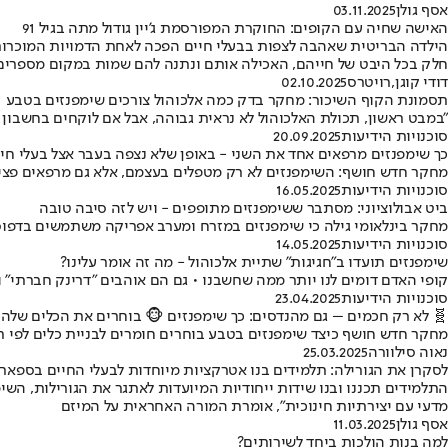
03.11.2025
אסף גולן
האישה שחיה עם הקופים: החוקרת המפורסמת ג'יין גודול מתה בגיל 91
 קופי האדם • גודול לא התבוננה בבעלי החיים שחקרה מרחוק, אלא לקחה
השנים זה שהם כל כך דומים לנו. הם טשטשו את הקו בין בני אדם לחיות״"
02.10.2025
רויטרס
,
דודי קוגן
תסמונת הקוף השיכור: מחקר בדק כמה אלכוהול צורכים שימפנזים בטבע
ימפנזים צורכים פירות בכמות השווה ל-5-10 אחוזים ממשקל גופם מדי יום, הכמות המצטברת של אלכוהול הופכת למשמעותית למדי"
20.09.2025
סוכנויות הידיעות
ך שימפנזים מרפאים אחד את השני - באופן שלא נצפה בעבר אצל בעלי חיים
ים בעצמם, אלא גם מרפאים פציעות של חברי קבוצה שאינם קרובי משפחה
16.05.2025
סוכנויות הידיעות
ביט אבולוציוני: מסתבר ששימפנזים מתופפים - ויש לזה סיבה טובה
חוקרים: התגלית מספקת תובנות חדשות על מקורות המוזיקליות האנושית
14.05.2025
סוכנויות הידיעות
שימפנזים תועדו ב"חגיגות" שתיית אלכוהול - מה זה אומר עלינו?
רתי" וגורמים למדענים לשאול האם גם חגיגות שתייה הן עניין אבולוציוני?
23.04.2025
סוכנויות הידיעות
 לא רק חכמים – גם מהנדסים: כך שימפנזים 🐵 בוחרים את הכלים שלהם
ות. התגלית משנה את כל מה שחשבנו על קופי האדם – ועלינו כבני אנוש.
25.03.2025
נאוה סילוורה
לסקרן את הגורילה: תלמידים בנו אטרקציות מיוחדות לבעלי החיים בספארי
משמעותית של העשרה סביבתית על חיות הבר, ואת החשיבות של שילוב מחקר
מדעי עם יצירתיות חינוכית", אומרת המורה האחראית על המיזם
11.03.2025
אסף גולן
למה בנות הולכות ביחד לשירותים?