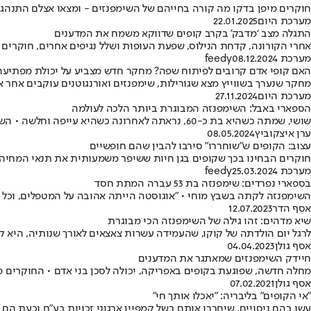
חוקרים מיפן בדקו מה קורה בחייהם של השימפנזים - ומצאו אצלם התנהגות
מערכת היום
22.01.2025
התגלה מצב ‘מדבק’ בקרב קופים שדווקא משמח את המדענים
אחרי הקורונה, קדחת הנילוס, שפעת העופות ושלל נגיפים אחרים, חוקרים 
מערכת feedy
08.12.2024
האם קופי אדם קרובים לפיתוח שפה? מחקר חדש מצביע על יכולת מפתיעה
מחקר שנערך בשווייץ מצא שגורילות, שימפנזים ואורנגוטנים עוקבים אחר
מערכת היום
27.11.2024
הספארי באבל: השימפנזה המבוגרת ביותר הלכה לעולמה
שושי, שמתה כשהיא בת כ-60, נראתה לאחרונה כשהיא עייפה וחלשה • השימפנזים האחרים בספארי היו לידה כאשר נשמה את נשימתה האחרונה, ולאחר מכן חלקו לה כבוד אחרון
ערן איצקוביץ
08.05.2024
עצוב: הקופים ש"שוחררו" סירבו להבין שהם חופשיים
חוקרים הבחינו בכך שקופים בגן חיות ששיפר משמעותית את תנאי המחיה
מערכת feedy
25.03.2024
בספארי נפרדים: שימפנזה בת 53 עברה המתת חסד
השימפנזה לקתה בשבץ מוחי • "אוגוסטה הייתה אהובה על המטפלים, וכל 
אסף הדר
12.07.2023
שיא מדהים: זהו גילה של השימפנזה הכי מבוגרת
לרגל יום הולדתה של קוקו, שהעמידה עשרות צאצאים לאורך שנותיה, היא קיבלה תה פירות
אסף גולן
04.04.2023
חיידק השימפנזים שמאתגר את המדענים
מחלה חדשה, שפוגעת בקופים באפריקה, יכולה לסכן בני אדם • החוקרים מוד
אסף גולן
07.02.2021
"אי הקופים" בליבריה: "יאכלו אותך חי"
עשו בהם ניסויים, שיחררו אותם בשל קמפיין ארגוני זכויות בע"ח וכעת הם