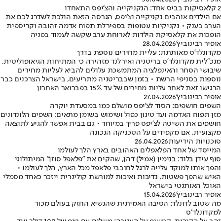
2 קלאסיקות בביס אחד: הנקניקייה והצ'יפס התאחדו
אם הילדים אוהבים נקניקייה וצ'יפס, הגרסה הזאת הולכת לשדרג לכם את
הערב בענק • נקניקיות עטופות בספירלת תפוח אדמה זהובה וקריספית
הופכות את קלאסיקת הילדות לארוחת ערב שקשה לעמוד בפניה
אופיר רבינוביץ'
28.04.2026
מקדונלד'ס מאותתת: עליית מחירים נוספת בדרך
מנכ"לית מקדונלד'ס בריטניה ואירלנד מזהירה כי המתיחות הגיאופוליטית,
שיבושי הסחר והאינפלציה המתמשכת עלולים להביא לעליות מחירים
נוספות בסניפי הרשת • בזמן שבבריטניה מתריעים, בישראל הצרכנים כבר
הרגישו זאת לאחר עליות מחירים של עד 15% בפברואר האחרון
אופיר רבינוביץ'
27.04.2026
השפים חושפים: הסוד לצ’יפס מושלם כמו במסעדת יוקרה
מזן תפוח האדמה ועד טיגון כפול ושימוש בשומן מתאים: השפים הלונדונים
חושפים את השיטה לצ’יפס פריך במיוחד • גם בבית אפשר להגיע לתוצאה
מקצועית, אם מקפידים על הטכניקה הנכונה
סוכנויות הידיעות
26.04.2026
המייסד של אחד הפלאפלים האהובים בארץ הלך לעולמו
סוף עידן בלוד: בנימין (אמיל) דהן, שהקים את "פלאפל סוזן" המיתולוגי
והפך אותו למוקד עלייה לרגל לחובבי פלאפל מכל הארץ, הלך לעולמו •
האיש שהפך פשטות, נדיבות ואיכות למורשת קולינרית ייזכר כאחד מסמלי
האוכל האותנטי בישראל
אופיר רבינוביץ'
15.04.2026
מה שטוב לדונלד: הסיבה האמיתית שהנשיא החזק בעולם מכור
למקדונלד'ס