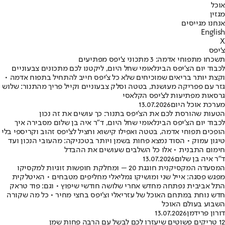
אוכל
מגזין
אנחנו מגייסים
English
X
צ'יפס
תשכחו מתפוחי אדמה: 3 מתכוני צ'יפס מפתיעים
לכבוד יום הצ'יפס הבינלאומי שחל היום, ליקטנו לכם מתכונים צבעוניים
וקצת יותר בריאים שמוכיחים שלא כל צ'יפס חייב להתחיל בתפוח אדמה •
גזר עם פפריקה מעושנת, בטטה וסלק צבעוניים וקייל פריך מהתנור: שלוש
גרסאות מפתיעות לצ'יפס הקלאסי
מערכת אוכל היום
13.07.2026
הטעות שהורסת לכם את הצ'יפס בתנור: כך עושים את זה נכון
לכבוד יום הצ'יפס הבינלאומי שחל היום, ד"ר איה בן שלום מסבירה איך
הופכים תפוחי אדמה, בטטה ואפילו קישוא וחציל לצ'יפס זהוב וקריספי בלי
טיגון עמוק • הסוד נמצא פחות בשמן ויותר בטכניקה: מהעובי הנכון ועד
חימום התבנית • אלו כל השלבים שעושים את ההבדל
ד"ר איה בן שלום
13.07.2026
המסעדה המקסיקנית חוגגת 20 – ומחלקת חופשות זוגיות למקסיקו
מפגש פסגה: אייל שני ומושיקו גמליאלי מחליפים מטבחים • האיטלקית
התל אביבית נפתחה מחדש אחרי שלושה חודשי שיפוץ • וגם: פוד טראק
חדש נוחת במתחם האוכל של עזריאלי וצ'יפס בחצי מחיר • כל מה שקורה
השבוע בעולם האוכל
דורון פרידמן
13.07.2026
12 טריקים פשוטים שיעזרו לכם לבשל עם הרבה פחות שמן