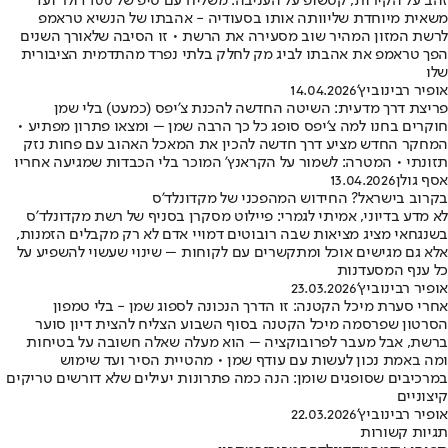
זהב על הקירות, קטשופ על העניבה: משליח עם טיפ של 100 דולר ועד
משאית מיוחדת שליוותה אותו בסעודיה - אהבתו של הנשיא טראמפ
לרשת המזון המהיר שוב מסעירה את הרשת • זו הסיבה שלאורך השנים
הפך טראמפ את אהבתו לביג מק לחלק בלתי נפרד מהתדמית הציבורית
שלו
אופיר רבינוביץ'
14.04.2026
פריצת דרך מדעית: השיטה החדשה להכנת צ'יפס (כמעט) בלי שמן
חוקרים בחנו למה צ'יפס סופג כל כך הרבה שמן – ומצאו פתרון מפתיע •
המחקר החדש מציע דרך חדשה להכין את המאכל האהוב עם פחות נזק
תזונתי • המטרה: לשמור על הקראנץ' המוכר בלי הכבדות שמגיעה אחריו
אסף גולן
13.04.2026
בקרוב בישראל? החידוש המהפכני של מקדונלד'ס
לא מדע בדיוני, אמיתי לגמרי: פיילוט מסקרן בסניף של רשת מקדונלד'ס
בשנגחאי מציג מציאות שבה רובוטים דמויי אדם לא רק מקבלים הזמנות,
אלא גם מגישים אוכל ומתקשרים עם לקוחות – שינוי שעשוי להשפיע על
כל ענף המסעדנות
אופיר רבינוביץ'
23.03.2026
אחרי סערת מיכל הקטנה: זו הדרך הנכונה לספוג שמן - בלי טמפון
הסרטון שפרסמה מיכל הקטנה בסוף השבוע הצליח להצית דיון סוער
ברשת, אבל מעבר לפרובוקציה – הוא מעלה שאלה חשובה על בטיחות
ומה באמת נכון לעשות עם עודף שמן • מהטיית הסיר ועד שימוש
במרכיבים שסופגים שומן: הנה כמה פתרונות יעילים שלא דורשים טריקים
קיצוניים
אופיר רבינוביץ'
22.03.2026
תגיות קשורות