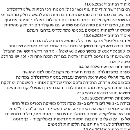
אופיר רבינוביץ'
11.06.2026
המבורגר שחור, דייסת עוף ופאי סגול: המנות הכי הזויות של מקדונלד'ס
מה שנראה כמו בדיחה מהרשתות החברתיות הוא למעשה חלק מהתפריט
הרשמי של מקדונלד'ס בכמה מהמדינות הגדולות בעולם • ספגטי עם עוף
מטוגן, המבורגר עם פירה וצ'יפס שמגיע עם שוקולד הם רק חלק מהמנות
שמיליוני לקוחות מזמינים בסניפי מקדונלד'ס ברחבי העולם
אופיר רבינוביץ'
10.06.2026
אוהבים צ'יפס? מחקר ענק גילה ממצא מדאיג שלא הכרתם
מה קורה כשעוקבים במשך עשרות שנים אחרי הרגלי האכילה של יותר
מ-200 אלף אנשים במשך כמעט 40 שנה? • מחקר חדש חושף את ההבדל
המשמעותי בין צ'יפס לתפוחי אדמה בצורות הכנה אחרות • וכן, יש בהחלט
סיבה לדאגה
סוכנויות הידיעות
04.06.2026
סערה במקדונלד'ס: עובדת תועדה מלקקת צ'יפס לפני ההגשה
תיעוד ויראלי מסעיר את הרשת: עובדת בסניף מקדונלד'ס במדינת
מסצ'וסטס, ארה"ב, החזירה צ'יפס אחרי שליקקה אותו • המשטרה ומחלקת
הבריאות המקומית מנסות כעת לברר האם המזון הוגש ללקוחות והאם
מישהו נפגע כתוצאה מהמקרה
סוכנויות הידיעות
13.05.2026
גלידה ב-2 שקלים ודילים ב-15: מקדונלד'ס משיקה תפריט מוזל חדש
חודשיים אחרי העלאת המחירים, הרשת משיקה תפריט "ביג דיל" מוזל
ומבצעי אפליקציה יומיים במהלך חודש מאי • מנות מיני, דילים במחירים
של 15–29 שקלים והטבות יומיות מתחלפות באפליקציה • כך מנסה
מקדונלד'ס לשמר את תנועת הלקוחות לסניפים
אופיר רבינוביץ'
30.04.2026