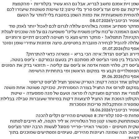
שמן זית אמנם נחשב לבריא, אבל גם הוא עשיר בקלוריות • מהקפצת
ירקות עם מים ועד צ'יפס פריך בלי טיגון: 12 שיטות פשוטות שיעזרו לכם
להפחית משמעותית את כמות השמן במטבח בלי לוותר על הטעם
אופיר רבינוביץ'
08.07.2026
מחקר מפתיע: אמונה באלוהים עלולה לגרום לכם לאכול יותר ג'אנק פוד
האם האמונה ש"כוח עליון משגיח עלינו" משפיעה גם על מה שנכניס לעגלת
הקניות? תתפלאו! • מחקר חדש מצא כי חשיפה לתכנים דתיים ורוחניים
עלולה להוביל לבחירה מוגברת בחטיפים, פיצה ומזונות עתירי שומן וסוכר
אסף גולן
01.07.2026
דירוג הצ'יפס הגדול: איזה הכי בריא - ומאיזה כדאי להתרחק?
ההבדל בין סוגי הצ'יפס לא מסתכם רק בטעם ובמרקם • צ'יפס בטטה,
צ'יפס דק, פלחי תפוח אדמה או צ'יפס עם קליפה - תזונאי בדק את הסוגים
הפופולריים וקבע מי במקום הראשון ומי בתחתית הרשימה
אסף גולן
29.06.2026
קולפן אחד וכמה דקות: הטריק שהופך חציל לצ'יפס קריספי
במקום לפרוס את החציל בצורה המסורתית, טכניקה פשוטה אחת משנה
לגמרי את המרקם ומעניקה לו מראה וטעם של מנה ממסעדה • שיטת
הקולפן הופכת את החציל לרצועות דקות במיוחד שעוברות טבילה בבלילת
טמפורה ומתקבלות פריכות וממכרות
אופיר רבינוביץ'
18.06.2026
פחות מ-100 קלוריות: 8 נשנושים מהירים וקלים להכנה
כשמתחשק משהו קטן מול הטלוויזיה או ליד הקפה, לא חייבים לפתוח
שקית חטיפים • מכשיר האייר-פרייר מסוגל לעשות הרבה יותר מצ'יפס
קפוא: הנה שמונה רעיונות מהירים, טעימים ומפתיעים שמוכנים בתוך
דקות