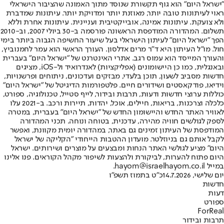
"ישראל היום" הוא גוף תקשורת שנוסד מתוך האמונה שהציבור הישראלי
ראוי לעיתונות טובה יותר, מאוזנת יותר ומדויקת יותר. עיתונות שמדברת
ולא צועקת. עיתונות אמינה, אובייקטיבית ועניינית. עיתונות אחרת וללא
תשלום. המהדורה המודפסת הראשונה פורסמה ב-30 ביולי 2007, וב-2010
הפך "ישראל היום" לעיתון הישראלי בעל שיעור החשיפה הגבוה ביותר בימי
חול. מו"ל העיתון היא ד"ר מרים אדלסון. העורך הראשי הוא עמר לחמנוביץ,
והעורך המייסד הוא עמוס רגב. אתרי האינטרנט של "ישראל היום" בעברית
ובאנגלית, כמו כן היישומונים (אפליקציות) לאנדרואיד ול-iOS, מציגים
חדשות מסביב לשעון, תוכן בלעדי, מבזקים ועדכונים, ניתוחים ופרשנויות,
וידיאו, פודקאסטים ושידורים חיים. פלטפורמות הדיגיטל של "ישראל היום"
כוללות ערוצי חדשות ודעות, תרבות ובידור, לייף סטייל, טכנולוגיה, ספורט,
כלכלה וצרכנות, בריאות, חיילים, אוכל, יהדות, תיירות ורכב. ב-2021 עלו
לאוויר האתר החדש והיישומון החדש של "ישראל היום" בעברית, במטרה
לספק לגולשים חוויה מהירה, עדכנית, בטוחה ונוחה. תכני המהדורה
המודפסת של העיתון זמינים גם באתר, במהדורה יומית מקוונת, ואפשר
לקבל אותם גם בניוזלטר. מועדון ההטבות הייחודי "הקליקה של ישראל
היום" מציע לגולשי האתר הנחות ומבצעים על מוצרים ושירותים. ישראל
היום פתוח להערות, לביקורת ולהצעות לשיפור מקהל הקוראים. פנו אלינו
במייל hayom@israelhayom.co.il.
יום שלישי, 14.7.2026
כ"ט בתמוז תשפ"ו
חדשות
דעות
ספורט
ForReal
תרבות ובידור