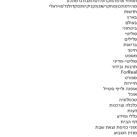
תפוחי אדמה
מקדונלדס
המבורגר
מתכון
מהיר
מתכון
מחקר
שמן
נקניקיות
מקדולנד'ס
ויראלי
חדשות
בארץ
בעולם
ביטחוני
פוליטי
פלילים
בריאות
חינוך
משפט
פוליטי-מדיני
תרבות ובידור
ForReal
ספורט
תיירות
אופנה ולייף סטייל
אוכל
טכנולוגיה
כלכלה וצרכנות
דעות
כללי ומידע
דף הבית
זמני כניסת וצאת שבת
מגזין השבוע