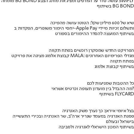
מומחה BG BOND עושה סדר על המדפים ומציג את מותג הצבע SIMPLY
בשיתוף BG BOND
שיא של 600 מיליון שקל: הטוטו עושה מהפיכה
יחסי הימור משופרים, הפקדות ב-Apple Pay ותשלום זכיות מיידי
בשיתוף המועצה להסדר ההימורים בספורט
הפרויקט החדש שמסקרן רוכשים בפתח תקווה
קבוצת אלמוג מציגה את פרויקט MALA: מגדלי הפרימיום האחרונים
בפתח תקווה
בשיתוף קבוצת אלמוג
כל ההטבות שמגיעות לכם
מה ההבדל בין מועדון תעופה וכרטיס אשראי?
בשיתוף FLYCARD
בצל איומי איראן: כך נערך משק האנרגיה
פסגת האנרגיה במעמד שגריר ארה"ב, שר האנרגיה ובכירי התעשייה
בישראל ובעולם
בשיתוף המכון הישראלי לאנרגיה ולסביבה