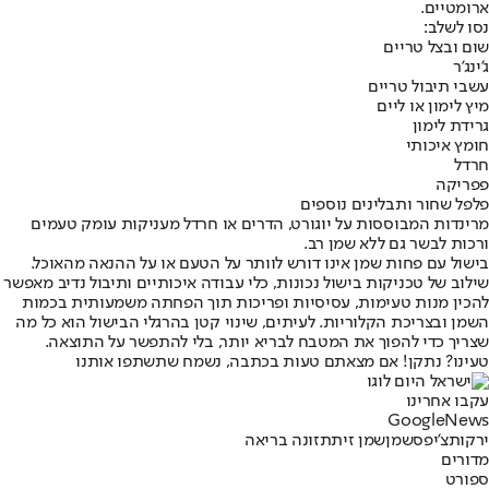
ארומטיים.
נסו לשלב:
שום ובצל טריים
ג'ינג'ר
עשבי תיבול טריים
מיץ לימון או ליים
גרידת לימון
חומץ איכותי
חרדל
פפריקה
פלפל שחור ותבלינים נוספים
מרינדות המבוססות על יוגורט, הדרים או חרדל מעניקות עומק טעמים
ורכות לבשר גם ללא שמן רב.
בישול עם פחות שמן אינו דורש לוותר על הטעם או על ההנאה מהאוכל.
שילוב של טכניקות בישול נכונות, כלי עבודה איכותיים ותיבול נדיב מאפשר
להכין מנות טעימות, עסיסיות ופריכות תוך הפחתה משמעותית בכמות
השמן ובצריכת הקלוריות. לעיתים, שינוי קטן בהרגלי הבישול הוא כל מה
שצריך כדי להפוך את המטבח לבריא יותר, בלי להתפשר על התוצאה.
טעינו? נתקן! אם מצאתם טעות בכתבה, נשמח שתשתפו אותנו
עקבו אחרינו
G
o
o
g
l
e
News
ירקות
צ'יפס
שמן
שמן זית
תזונה בריאה
מדורים
ספורט