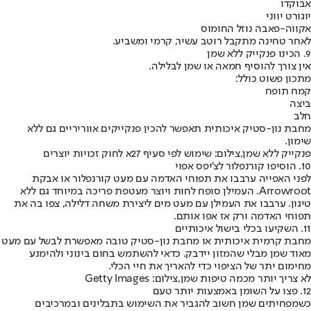
אבוקדו
יוגורט יווני
אקווה-פאבה נוזל החומוס
לאחר טחינה מתקבל רוטב עשיר, קרמי ומשביע.
9. הכינו פנקייק ללא שמן
אין צורך להוסיף חמאה או שמן לבלילה.
מתכון פשוט כולל:
קמח תופח
ביצה
חלב
מחבת נון-סטיק איכותית תאפשר להכין פנקייקים אווריריים גם ללא
שימון.
פנקייק ללא שמן,צילום: שימוש לפי סעיף 27א לחוק זכויות יוצרים
10. הוסיפו קורנפלור לצ'יפס אפוי
לפני האפייה ערבבו את תפוחי האדמה עם מעט קורנפלור או אבקת
Arrowroot. העמילן סופח לחות ויוצר מעטפת פריכה במיוחד גם ללא
טיגון. ערבבו את העמילן עם מעט מים ליצירת משחה דלילה, צפו בה את
תפוחי האדמה ורק אז אפו אותם.
11. השקיעו בכלי בישול איכותיים
מחבת קרמית איכותית או מחבת נון-סטיק טובה מאפשרת לבשל עם מעט
מאוד שמן מבלי שהמזון יידבק. כדאי להשתמש בחום בינוני ולהימנע
מחימום יתר של הציפוי כדי להאריך את חיי הכלי.
לא צריך יותר מכמה טיפות שמן,צילום: Getty Images
12. פצו על השומן באמצעות יותר טעם
כשמפחיתים שמן חשוב להגביר את השימוש בתבלינים ובמרכיבים