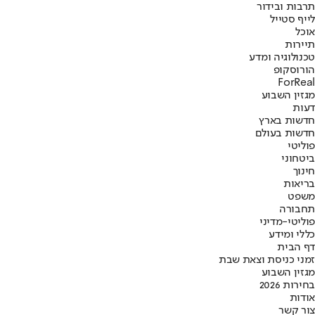
תרבות ובידור
לייף סטייל
אוכל
תיירות
טכנולוגיה ומדע
הורוסקופ
ForReal
מגזין השבוע
דעות
חדשות בארץ
חדשות בעולם
פוליטי
ביטחוני
חינוך
בריאות
משפט
תחבורה
פוליטי-מדיני
כללי ומידע
דף הבית
זמני כניסת וצאת שבת
מגזין השבוע
בחירות 2026
אודות
צור קשר