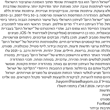
"ישראל היום" הוא גוף תקשורת שנוסד מתוך האמונה שהציבור הישראלי
ראוי לעיתונות טובה יותר, מאוזנת יותר ומדויקת יותר. עיתונות שמדברת
ולא צועקת. עיתונות אמינה, אובייקטיבית ועניינית. עיתונות אחרת וללא
תשלום. המהדורה המודפסת הראשונה פורסמה ב-30 ביולי 2007, וב-2010
הפך "ישראל היום" לעיתון הישראלי בעל שיעור החשיפה הגבוה ביותר בימי
חול. מו"ל העיתון היא ד"ר מרים אדלסון. העורך הראשי הוא עמר לחמנוביץ,
והעורך המייסד הוא עמוס רגב. אתרי האינטרנט של "ישראל היום" בעברית
ובאנגלית, כמו כן היישומונים (אפליקציות) לאנדרואיד ול-iOS, מציגים
חדשות מסביב לשעון, תוכן בלעדי, מבזקים ועדכונים, ניתוחים ופרשנויות,
וידיאו, פודקאסטים ושידורים חיים. פלטפורמות הדיגיטל של "ישראל היום"
כוללות ערוצי חדשות ודעות, תרבות ובידור, לייף סטייל, טכנולוגיה, ספורט,
כלכלה וצרכנות, בריאות, חיילים, אוכל, יהדות, תיירות ורכב. ב-2021 עלו
לאוויר האתר החדש והיישומון החדש של "ישראל היום" בעברית, במטרה
לספק לגולשים חוויה מהירה, עדכנית, בטוחה ונוחה. תכני המהדורה
המודפסת של העיתון זמינים גם באתר, במהדורה יומית מקוונת, ואפשר
לקבל אותם גם בניוזלטר. מועדון ההטבות הייחודי "הקליקה של ישראל
היום" מציע לגולשי האתר הנחות ומבצעים על מוצרים ושירותים. ישראל
היום פתוח להערות, לביקורת ולהצעות לשיפור מקהל הקוראים. פנו אלינו
במייל hayom@israelhayom.co.il.
יום רביעי, 8.7.2026
כ"ג בתמוז תשפ"ו
חדשות
דעות
ספורט
ForReal
תרבות ובידור