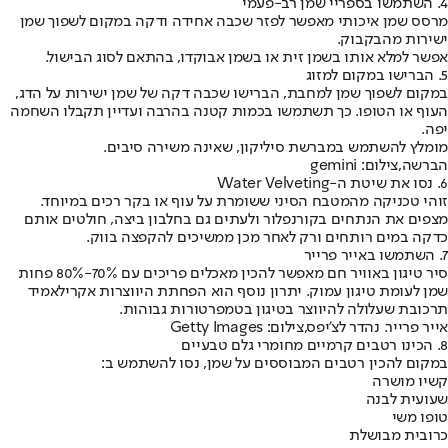
4. השתמשו בספריי שמן רב-פעמי
מרסס שמן איכותי מאפשר לפזר שכבה אחידה ודקה במקום לשפוך שמן
ישירות מהבקבוק.
אפשר למלא אותו בשמן זית או בשמן אבוקדו, בהתאם לסוג הבישול.
5. הברישו במקום למזוג
במקום לשפוך שמן למחבת, הברישו שכבה דקה של שמן ישירות על הדג,
העוף או הטופו. כך תשתמשו בכמות קטנה בהרבה ועדיין תקבלו השחמה
יפה.
מומלץ להשתמש במברשת סיליקון, שאינה משירה סיבים.
הברשה,צילום: gemini
6. נסו את שיטת ה-Water Velveting
זוהי טכניקה מהמטבח הסיני ששומרת על עוף או בקר רכים במיוחד.
מצפים את הנתחים בקורנפלור ולעתים גם בחלבון ביצה, חולטים אותם
כדקה במים רותחים ורק לאחר מכן ממשיכים להקפצה בווק.
7. השתמשו באייר פרייר
סיר טיגון באוויר חם מאפשר להכין מאכלים פריכים עם 70%-80% פחות
שמן לעומת טיגון עמוק. יתרון נוסף הוא הפחתת היווצרות אקרילאמיד
תרכובת שעלולה להיווצר בטיגון בטמפרטורות גבוהות.
אייר פרייר. נהדר לצ'יפס,צילום: Getty Images
8. הכינו רטבים קרמיים מחומרי גלם טבעיים
במקום להכין רטבים המבוססים על שמן, נסו להשתמש ב:
קשיו מושרה
שעועית לבנה
טופו משי
כרובית מבושלת