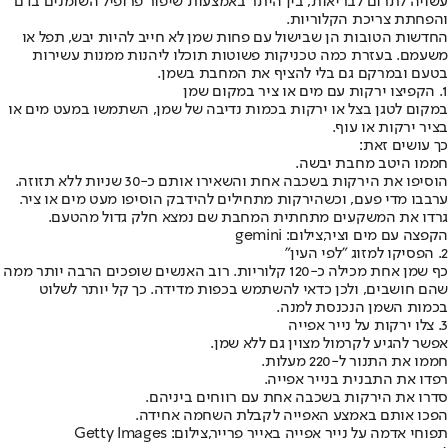
עשויה לתרום לבריאות, בין היתר באמצעות שיפור פרופיל השומנים בדם
והפחתת צריכת הקלוריות.
החדשות הטובות הן שבישול עם פחות שמן לא חייב להיות יבש, תפל או
משעמם. בעזרת כמה טכניקות פשוטות תוכלו ליהנות ממנות עשירות
בטעם ובמרקם גם בלי להציף את המחבת בשמן.
1. הקפיצו ירקות עם מים או ציר במקום שמן
במקום לטגן בצל או ירקות בכמות נדיבה של שמן, השתמשו במעט מים או
בציר ירקות או עוף.
כך עושים זאת:
חממו היטב מחבת יבשה.
הוסיפו את הירקות בשכבה אחת והשאירו אותם כ-30 שניות ללא תזוזה.
ערבבו מדי פעם, וכשהירקות מתחילים להידבק הוסיפו מעט מים או ציר.
גרדו את המשקעים מתחתית המחבת שם נמצא חלק גדול מהטעם.
הקפצה עם מים וציר,צילום: gemini
2. הפסיקו למזוג "לפי העין"
כף שמן אחת מכילה כ-120 קלוריות. רוב האנשים שופכים הרבה יותר ממה
שהם חושבים, ולכן כדאי להשתמש בכפות מדידה. כך קל יותר לשלוט
בכמות השמן הנכנסת למנה.
3. צלו ירקות על נייר אפייה
אפשר להגיע לקרמול מצוין גם ללא שמן.
חממו את התנור ל-220 מעלות.
רפדו את התבנית בנייר אפייה.
סדרו את הירקות בשכבה אחת עם רווחים ביניהם.
הפכו אותם באמצע האפייה לקבלת השחמה אחידה.
תפוחי אדמה על נייר אפייה באייר פרייר,צילום: Getty Images