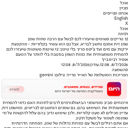
אוכל
מגזין
אנחנו מגייסים
English
X
אוכל
תזונה
12 טריקים פשוטים שיעזרו לכם לבשל עם הרבה פחות שמן
שמן זית אמנם נחשב לבריא, אבל גם הוא עשיר בקלוריות • מהקפצת
ירקות עם מים ועד צ'יפס פריך בלי טיגון: 12 שיטות פשוטות שיעזרו לכם
להפחית משמעותית את כמות השמן במטבח בלי לוותר על הטעם
אופיר רבינוביץ'
8/7/2026, 12:08
,עודכן
8/7/2026, 12:08
0
השמעה
הפריכות המושלמת של האייר פרייר. צילום: gemini
וויכוחים סביב סוגי
שמני הבישול
גורמים לרבים לתהות האם כדאי להפחית
משמעותית את השימוש בהם. גם שמנים הנחשבים לבריאים, כמו
שמן זית
,
עדיין מכילים לא מעט קלוריות, ולכן שימוש נדיב בהם עלול להקשות על מי
שמנסה לשמור על משקל תקין.
אם אתם רגילים לבשל עם כמויות גדולות של שמן, הפחתה הדרגתית