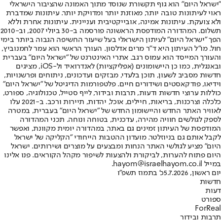
"ישראל היום" הוא גוף תקשורת שנוסד מתוך האמונה שהציבור הישראלי
ראוי לעיתונות טובה יותר, מאוזנת יותר ומדויקת יותר. עיתונות שמדברת
ולא צועקת. עיתונות אמינה, אובייקטיבית ועניינית. עיתונות אחרת וללא
תשלום. המהדורה המודפסת הראשונה פורסמה ב-30 ביולי 2007, וב-2010
הפך "ישראל היום" לעיתון הישראלי בעל שיעור החשיפה הגבוה ביותר בימי
חול. מו"ל העיתון היא ד"ר מרים אדלסון. העורך הראשי הוא עמר לחמנוביץ,
והעורך המייסד הוא עמוס רגב. אתרי האינטרנט של "ישראל היום" בעברית
ובאנגלית, כמו כן היישומונים (אפליקציות) לאנדרואיד ול-iOS, מציגים
חדשות מסביב לשעון, תוכן בלעדי, מבזקים ועדכונים, ניתוחים ופרשנויות,
וידיאו, פודקאסטים ושידורים חיים. פלטפורמות הדיגיטל של "ישראל היום"
כוללות ערוצי חדשות ודעות, תרבות ובידור, לייף סטייל, טכנולוגיה, ספורט,
כלכלה וצרכנות, בריאות, חיילים, אוכל, יהדות, תיירות ורכב. ב-2021 עלו
לאוויר האתר החדש והיישומון החדש של "ישראל היום" בעברית, במטרה
לספק לגולשים חוויה מהירה, עדכנית, בטוחה ונוחה. תכני המהדורה
המודפסת של העיתון זמינים גם באתר, במהדורה יומית מקוונת, ואפשר
לקבל אותם גם בניוזלטר. מועדון ההטבות הייחודי "הקליקה של ישראל
היום" מציע לגולשי האתר הנחות ומבצעים על מוצרים ושירותים. ישראל
היום פתוח להערות, לביקורת ולהצעות לשיפור מקהל הקוראים. פנו אלינו
במייל hayom@israelhayom.co.il.
יום ראשון, 5.7.2026
כ' בתמוז תשפ"ו
חדשות
דעות
ספורט
ForReal
תרבות ובידור