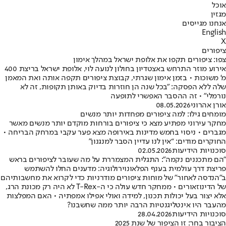
אוכל
מגזין
אנחנו מגייסים
English
X
ציפורים
צפו: ציפורים תקפו את אלופת ישראל במהלך אימון
אירוע מוזר התרחש באצטדיון בחולון לנועה לוי, אלופת ישראל בריצת 400
מ' משוכות • בזמן אימון שגרתי, קבוצת ציפורים תקפה אותה ואת המאמן
שלה ללא הפסקה: "בכל שנה הן חוזרות בדיוק באותן תקופות, זה לא
נורמלי" • זה ההסבר האפשרי לתופעה
אורן אהרוני
08.05.2026
מומחים גילו: למה ציפורים מפחדות יותר מנשים
מחקר עירוני מפתיע מצא כי ציפורים בורחות מוקדם יותר מנשים מאשר
מגברים • ניסוי בחמש מדינות באירופה מצא פער עקבי במרחק הבריחה •
החוקרים מודים: “אין לנו עדיין הסבר למנגנון”
סוכנויות הידיעות
02.05.2026
"הם מתכננים נקמה": התגלית המצמררת על מה שעובר לציפורים בראש
פריצת דרך עולמית בענף הפלאונוירולוגיה: מדענים החלו להשתמש
ב"הנדסה לאחור" של מוחות ציפורים מודרניות כדי לקרוא את מחשבותיהם
של הדינוזאורים • ממחקר חדש עולה כי ה-T-Rex לא היה רק מכונת הרג,
אלא יצור בעל יכולות תכנון, למידה ואולי אפילו אמפתיה • האם המפלצות
מהעבר היו אינטליגנטיות הרבה יותר ממה שחשבנו?
סוכנויות הידיעות
28.04.2026
הציבור בחר: זו הציפור של שנת 2025