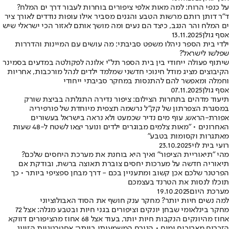
על כנפי הרוח: למה מאות אלפי ציפורים בוחרות לעבור דרך ים המלח?
ד"ר דותן רותם מרשות הטבע והגנים מסביר אילו עופות נודדים לאורך ציר
ים המלח והר הנגב, כיצד הם נעים ומה מושך אותם לאזור הכי ישראלי שיש
אסף גולן
13.11.2025
ילדי בית הספר ניהלו משפט סביבתי: מה עושים עם המיינות והדררות
שפלשו לישראל?
שיתוף פעולה ייחודי בין בית הספר תל"י אלונה לפקולטה במדעים בסמינר
הקיבוצים מציג מודל חינוכי חדשני שמלמד ילדים לנהל מורכבות, אחריות
וחמלה ומאפשר להם להתנסות במחקר סביבתי ייחודי
אסף גולן
07.11.2025
תיעוד מדהים בתחרות הצילום: ציפור נדירה התגלתה בביצת שורק
במסגרת הצפרתון של קק"ל נרשמה תצפית מיוחדת של פורפיריה
אפורת-הראש, עוף מים נדיר שכמעט ולא נראה בישראל בעשורים
האחרונים • "מאות צלמים מבוגרים ילדים ונוער יצאו לשטח ל-48 שעות
מאתגרות וקסומות בטבע"
רועי בית לוי
23.10.2025
מהי "תיאוריית הציפור" ואיך היא בוחנת את מערכת היחסים שלכם?
תיאוריה חדשה על מערכות יחסים צוברת תאוצה ברשת, ובודקת אם
הפרטנר שלכם אכן קשוב ומתעניין בכם - דרך מבחן ספציפי ביותר • כך
תוכלו לנסות את הטרנד בעצמכם
מערכת היום
19.10.2025
למה נשים חיות יותר? מחקר ענק חושף את הסוד האבולוציוני
מחקר בינלאומי שבחן יונקים וציפורים בגני חיות ובטבע מגלה: אצל 72
אחוז מהיונקים הנקבות חיות יותר, בעוד אצל 68 אחוז מהציפורים דווקא
הזכרים מאריכים ימים • הגורם המשמעותי ביותר: אסטרטגיות הזיווג