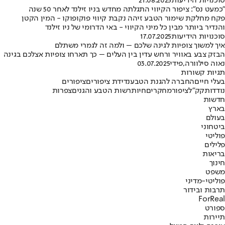
סוכנויות הידיעות
21.08.2025
"כמעט נס": ציפור הקיווי התגלתה מחדש בניו זילנד לאחר 50 שנה
פקח מחלקת שימור הטבע זיהה נקבת קיווי פוקופוקו - המין הקטן
והנדיר ביותר מבין כל מיני הקיווי - באי הדרומי של ניו זילנד
סוכנויות הידיעות
17.07.2025
איך למשוך צופיות לגינה שלכם – ולמה זה לגמרי משתלם
הבזק צבע באוויר ורחש עדין בין העלים – כך תארחו צופיות אצלכם בגינה
נאוה סילוורה
,
פידי
03.07.2025
תגיות קשורות
בעלי חיים
החברה להגנת הטבע
נדידת ציפורים
ציפורים
נודדות
קק"ל
ציפור
מחקרים
חיות
רשות הטבע והגנים
צפרות
חדשות
בארץ
בעולם
ביטחוני
פוליטי
פלילים
בריאות
חינוך
משפט
פוליטי-מדיני
תרבות ובידור
ForReal
ספורט
תיירות