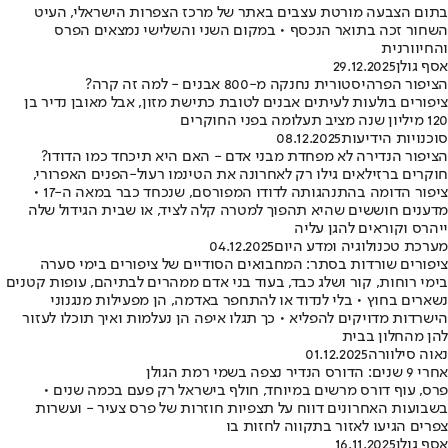
בתום הצבעה מורטת עצבים באתר של מרכז הצפרות הישראלי, העיט
השחור זכה בתואר הנכסף • במקום השני והשלישי נמצאים הפרס
והחיוורנית
אסף גולן
29.12.2025
הציפור הפרהיסטורית נחנקה מ-800 אבנים - למה זה קרה?
ציפורים בולעות לעיתים אבנים לטובת כתישת מזון, אבל מאובן נדיר בן
120 מיליון שנה מציב תעלומה בפני החוקרים
סוכנויות הידיעות
08.12.2025
הציפור הנדירה לא מפחדת מבני אדם - האם היא תיכחד כמו הדודו?
חוקרים ברזילאים גילו רק לאחרונה את הטינמו רעול-הפנים האפרורי,
ציפור הדומה בהתנהגותה לדודו המפורסם, שנכחד כבר במאה ה-17 •
מדענים חוששים שהיא תהפוך למטרה קלה לציד, או שבית הגידול שלה
ייהרס וקוראים להגן עליה
מערכת טכנולוגיה ומדע היום
04.12.2025
ציפורים שורדות בסתר: המחבואים הסודיים של ציפורים בימי סערה
בימי רוחות, קור ושלג כבד, בעוד בני אדם ממהרים לבתיהם, עופות קטנים
נשארים בחוץ • בלי לנדוד או להתחפר באדמה, הן מפעילות מנגנוני
הישרדות מדויקים להפליא • כך תגלו איפה הן נעלמות ואיך תוכלו לעזור
להן מהחלון בבית
נאוה סילוורה
01.12.2025
אחרי 9 שנים: הדורס הנדיר נצפה בשמי רמת הגולן
פרס, עוף דורס מרשים במיוחד, חולף בישראל רק פעם בכמה שנים •
בשבועות האחרונים דווח על תצפיות חוזרות של פרס צעיר - ועשרות
צפרים הגיעו לאזור בתקווה לחזות בו
אסף גולן
16.11.2025