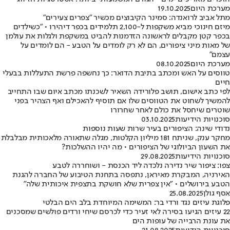
מערכת היום
19.10.2025
מתל אביב לרואנדה: סמינר הקיבוצים מכשיר "צפרים צעירים"
מיזם חינוכי מביא משקפות ל-2,100 תלמידים בכפר דיהירו • "כשילדים
בכפר קטן מקבלים לראשונה הזדמנות להביט במשקפת ולגלות את עולמן
של מאות מיני ציפורים, הם לא רק לומדים על הטבע - הם לומדים על
עצמם"
מערכת היום
08.10.2025
טווסים על האש ומכתב בתיבת הדואר: כך נחשפה פרשת התעללות בבעלי
חיים
לפי כתב אישום, תושב פלורידה השאיר לשכנתו מכתב איום שבו התחייב
להמשיך לשחוט את הטווסים שלו אם תוסיף להאכילם ואף הצהיר בפני
שוטרים שיחסל את כולם לאחר שחרורו
סוכנויות הידיעות
03.10.2025
נדודי שינה: הציפורים בעיר שרות שעות נוספות
מחקר ענק, שניתח 181 מיליון הקלטות, מגלה שתאורה מלאכותית מבלבלת
את השעון הביולוגי של הציפורים • מה יהיו ההשלכות?
סוכנויות הידיעות
29.08.2025
צפו: ציפור שיר נדירה נלכדה ליד הכנסת - ושוחררה לטבע
האירניה, המבקרת מאיראן, נתפסה בתחנת הטיבוע של החברה להגנת
הטבע בירושלים • "אין צפרית שלא חושקת בתצפית איכותית שלה"
אסף גולן
25.08.2025
פלוגת עיזים נגד ורדי בר: המשימה המיוחדת בלב הים הבלטי
22 עיזים הגיעו בסירה לאי זעיר כדי לכרסם שיחי ורדים פולשים שמסכנים
את עונת הרבייה של עופות הים