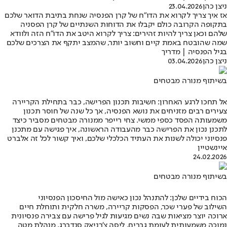
ניצן כהן
23.04.2026
אז איך צריך לקרוא את הדו"ח של קרן הפנסיה שנחת בתיבת הדואר שלכם
בתקופה הקרובה כולם יקבלו את הדוחות השנתיים של קרן הפסניה
שלהם וכאן צריך להיות זהירים: צריך לקרוא היטב את הדו"ח הזה ולוודא
שמה שהובטח באמת קיים וחשוב יותר, שהמצב יתקף את הצרכים שלכם
בגיל הפנסיה | מדריך
ניצן כהן
03.04.2026
בשיתוף מנורה מבטחים
אל תחכו לרגע האחרון: חשיבות תכנון הפרישה, כבר בתחילת הקריירה
צעירים רבים מזניחים את נושא הפנסיה, אך כל שנה של חוסר תכנון
משמעותה הפסד כספי ממשי. צחי רייפר ממנורה מבטחים מסביר כיצד
לתכנן נכון את הפרישה כבר מהעבודה הראשונה, איך פגישה עם מתכנן
פנסיוני יכולה לשנות את העתיד הכלכלי שלכם, ואיך קשור לכל זה אלברט
איינשטיין
24.02.2026
בשיתוף מנורה מבטחים
הכוח בידיים שלכן: להתנהל נכון כאישה מול החיסכון הפנסיוני
השילוב של פערי שכר, הפסקות קריירה, משרה חלקית ותוחלת חיים
ארוכה יוצר מציאות שבה נשים מגיעות לגיל פרישה עם צבירה פנסיונית
נמוכה משמעותית לעומת גברים. ליסה צ’רניאק סנדברג, מנהלת מטה