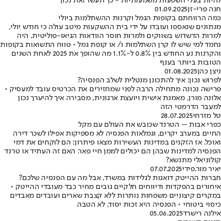
להיות בעלי השפעות משמעותיות - כך תעשו זאת נכון
חנה פרי-זן
01.09.2025
כמה הרווחתם בקופות הגמל וקרנות ההשתלמות ביולי
מנתונים שנאספו ועובדו על ידי בית ההשקעות מיטב עולה כי חודש יולי,
למרות הדשדוש בשווקים ולמרות חוסר הוודאות הגיאו-פוליטית, היה
נחמד למי שיש לו קרן השתלמות ו/ או קופת גמל • טווח התשואות בקופות
והקרנות נע החודש בין 0.8% ל-1.1% מה שהופך את 2025 לאחת השנים
הטובות ביותר בענף
ניצן כהן
01.08.2025
לפרוש נכון: איך להתכונן מנטלית לשלב הפנסיה?
פרישה נכונה מתחילה הרבה לפני שמחזירים את הכרטיס עובד למעסיק •
אלונה מורן, מאמנת אישית ויועצת ארגונית, מסבירה איך להיערך נכון
למעבר הדרמטי הזה
טל מזרחי
28.07.2025
כפרי אבות – הטרנד שכובש את העולם עם מקל
החיים במערב יקרים, וגמלאות הפנסיה לא מספיקות אפילו לשכר דירה
ואוכל. אז הזקנים במדינות העשירות מצאו פיתרון: הם לוקחים את דמי
הפנסיה למדינות שבהן הם יכולים לממן חיי פאר. האם זה העתיד או טרנד
קולוניאלי מתנשא?
יאיר מור
,
פידי
07.07.2025
חברות ההייטק דואגות לגלידות במשרד, אבל מה עם הפנסיה שלכם?
איחורים בהפקדות ודיווחים חלקיים גובים מחיר כבד מעובדי ההייטק •
במקרים קיצוניים משפחות נותרות ללא קצבת שארים ועובדים מאבדים
כיסוי ביטוחי • הפנסיה היא זכות יסוד, לא הטבה
אילנה רישרד
05.06.2025