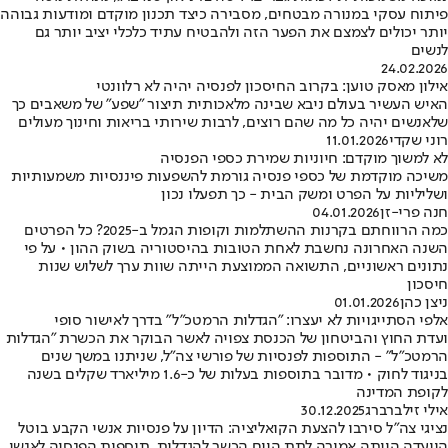
פיתוח עסקי במנורה מבטחים, מסבירה כיצד תכנון מוקדם ומודעות גבוהה
יותר יכולים לצמצם את הפער הזה ולהבטיח עתיד כלכלי יציב יותר גם
לנשים
24.02.2026
אילון מאסק טוען: בקרוב החיסכון לפנסיה יהיה לא רלוונטי
האיש העשיר בעולם ניבא שבינה מלאכותית תיצור "שפע" של משאבים כך
שלאנשים יהיה כל מה שהם רוצים, לרבות שירותי בריאות וחינוך מעולים
רוני שקדי
11.01.2026
לא למשוך מוקדם: חיוניות שמירת כספי הפנסיה
משיכה מוקדמת של כספי פנסיה גורמת להשפעות פיננסיות משמעותיות
ושליליות על הפרט ומשק הבית - כך תפעלו נכון
חנה פרי-זן
04.01.2026
כמה הרווחתם בקרנות ההשתלמות וקופות הגמל ב-2025? כל הפרטים
השנה האחרונה נחשבת לאחת הטובות בהיסטוריה בשוק ההון • על פי
נתונים ראשוניים, התשואה הממוצעת הייתה שוות ערך לשלוש שנות
חיסכון
ניצן כהן
01.01.2026
אלפי הסתייגויות לא יעצרו: "הגדלות הרמטכ"ל" בדרך לאישור סופי
ועדת החוץ והביטחון של הכנסת צפויה לאשר הבוקר את הכשרת "הגדלות
הרמטכ"ל" - התוספות לפנסיות של פורשי צה"ל, שניתנו במשך שנים
בניגוד לחוק • מדובר בתוספות בעלות של כ-1.6 מיליארד שקלים בשנה
לקופת המדינה
אילי זילברברג
30.12.2025
נציגי צה"ל סירבו להצעת הקואליציה: הדיון על פנסיות אנשי הקבע בוטל
הוועדה הייתה אמורה לתת היום הכשר להגדלות, תוספות הפנסיה לאנשי