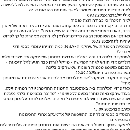
הקבע שניתנו באופן לא-חוקי במשך שנים • הממשלה הציעה לצה"ל פשרה
לפיה הגדלות הפנסיה יאושרו למשך שנתיים כהוראת שעה
אילי זילברברג
09.12.2025
למה חנינה? כי כבודה רוצה פנסיה
נתניהו ביקש חנינה והמדינה כמרקחה: האם הוא יודה, מה דעתו של אהרן
ברק, האם טראמפ מעורב ומה יחליט הנשיא הרצוג? • כל זה היה נחסך
מאיתנו אם השופטת רבקה פרידמן־פלדמן לא היתה ממהרת כל כך לפרוש
עירית לינור
03.12.2025
הפנסיה המפנקת של שחקני ה-NBA: כמה ירוויחו עומרי כספי ודני
אבדיה?
לשחקנים בליגה הטובה בעולם יש רשת ביטחון שמעניקה עד עשרות אלפי
דולרים מדי חודש לאחר הפרישה • מייקל ג'ורדן כבר הגיע לגיל הזכאות •
הסכום מושפע מכמות העונות שמשחקים בליגה
מערכת ספורט היום
29.09.2025
קצבת הזקנה נשחקה: "אני מתלבטת אם לקנות ארבע עגבניות או מלפפון
אחד"
מאז פרוץ המלחמה ב-7 באוקטובר, התמונה החריפה: יוקר המחיה זינק,
בעוד שהקצבאות נותרו כמעט ללא שינוי • "מדובר במציאות בלתי נסבלת
שבה אנשים שעבדו ושילמו מיסים כל חייהם, נאלצים לוותר על מזון בסיסי
או תרופות חיוניות"
מירב סבר
15.09.2025
הפסדים כספיים לחינם: ההשפעה של אי־מעקב אחרי החסכונות
הפנסיוניים
למעקב שוטף וטיפול בנושאים הדורשים זאת בחסכון הפנסיה שלכם יכולים