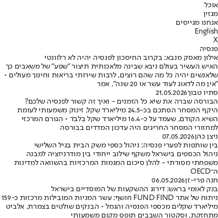
אוכל
מגזין
אנחנו מגייסים
English
X
פנסיה
אילון מאסק מנבא: בקרוב החיסכון לפנסיה יהיה לא רלוונטי
האיש העשיר בעולם ניבא שבינה מלאכותית תיצור "שפע" של משאבים כך
שלאנשים יהיה כל מה שהם רוצים, לרבות שירותי בריאות וחינוך מעולים •
"אין מה לדאוג לעוד עשר או 20 שנה", אמר
סתיו טבוך
21.05.2026
הבורסה שברה את שיא כל הזמנים - ואיך זה קשור לפנסיה שלכם?
היקף המסחר הסתכם בכ-24.5 מיליארד שקל, זינוק משמעותי לעומת
השיא הקודם, שעמד על כ-16.4 מיליארד שקל בלבד • הגורם המרכזי
למחזורי המסחר החריגים היה עדכון המדדים בבורסה
ניצן כהן
07.05.2026
בין שותפות לפערי פנסיה: ניהול כספי משק הבית בגיל השלישי
ניהול הכספים בישראל משקף שילוב ייחודי בין מודרניזציה למבנה
משפחתי מסורתי - להלן סיכום המגמות המרכזיות בהשוואה למדינות
ה־OECD
חנה פרי-זן
06.05.2026
בנק לאומי בראש: דירוג ההשקעות של המוסדיים בישראל
ניתוח של אתר FUND FIND חושף: עשר המניות המובילות מרכזות כ-159
מיליארד שקלים מכספי הפנסיה והגמל • הבנקים שולטים בצמרת, אלביט
מתחזקת, וסקטור השבבים תופס מקום משמעותי