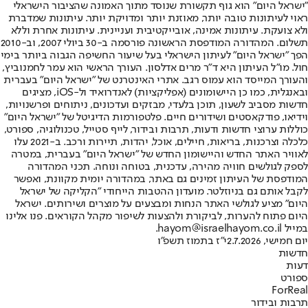
"ישראל היום" הוא גוף תקשורת שנוסד מתוך האמונה שהציבור הישראלי
ראוי לעיתונות טובה יותר, מאוזנת יותר ומדויקת יותר. עיתונות שמדברת
ולא צועקת. עיתונות אמינה, אובייקטיבית ועניינית. עיתונות אחרת וללא
תשלום. המהדורה המודפסת הראשונה פורסמה ב-30 ביולי 2007, וב-2010
הפך "ישראל היום" לעיתון הישראלי בעל שיעור החשיפה הגבוה ביותר בימי
חול. מו"ל העיתון היא ד"ר מרים אדלסון. העורך הראשי הוא עמר לחמנוביץ,
והעורך המייסד הוא עמוס רגב. אתרי האינטרנט של "ישראל היום" בעברית
ובאנגלית, כמו כן היישומונים (אפליקציות) לאנדרואיד ול-iOS, מציגים
חדשות מסביב לשעון, תוכן בלעדי, מבזקים ועדכונים, ניתוחים ופרשנויות,
וידיאו, פודקאסטים ושידורים חיים. פלטפורמות הדיגיטל של "ישראל היום"
כוללות ערוצי חדשות ודעות, תרבות ובידור, לייף סטייל, טכנולוגיה, ספורט,
כלכלה וצרכנות, בריאות, חיילים, אוכל, יהדות, תיירות ורכב. ב-2021 עלו
לאוויר האתר החדש והיישומון החדש של "ישראל היום" בעברית, במטרה
לספק לגולשים חוויה מהירה, עדכנית, בטוחה ונוחה. תכני המהדורה
המודפסת של העיתון זמינים גם באתר, במהדורה יומית מקוונת, ואפשר
לקבל אותם גם בניוזלטר. מועדון ההטבות הייחודי "הקליקה של ישראל
היום" מציע לגולשי האתר הנחות ומבצעים על מוצרים ושירותים. ישראל
היום פתוח להערות, לביקורת ולהצעות לשיפור מקהל הקוראים. פנו אלינו
במייל hayom@israelhayom.co.il.
יום חמישי, 2.7.2026
י"ז בתמוז תשפ"ו
חדשות
דעות
ספורט
ForReal
תרבות ובידור