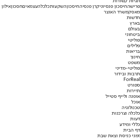
תגיות קשורות
פרישה
חיסכון פנסיוני
קרן פנסיה
חיסכון
השקעות
כלכלה
עצמאים
חסכון
אילון
מאסק
משרד האוצר
חדשות
בארץ
בעולם
ביטחוני
פוליטי
פלילים
בריאות
חינוך
משפט
פוליטי-מדיני
תרבות ובידור
ForReal
ספורט
תיירות
אופנה ולייף סטייל
אוכל
טכנולוגיה
כלכלה וצרכנות
דעות
כללי ומידע
דף הבית
זמני כניסת וצאת שבת