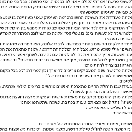
"כשאני פרשתי אמרתי לכולם - אני לא בפנסיה. אני פרשתי, אבל אני מתכוו
הזהויות שהיו לי נפרמו, ואני רוצה לבנות לעצמי את פרק החיים החדש. לבנ
5. מציאת העיסוק המשמעותי
אלונה מעודדת את השאלה החשובה: "מה העיסוק שאני מעוניינת בו שכשאנ
משהו שגם ילהיב אותי וגם יתן ערך לעולם. מה היהלום שבי שאני יכולה להת
ד"ר הנדרקיס קורא לזה אזור הגאונות שמייצג נקודות מפגש בין היכולות ש
"לפרוש זה לא לעשות בינג' בנטפליקס", אלונה מורן,צילום: הסתדרות לומד
הפרידה מעצמנו
אחד החלקים הקשים ביותר בפרישה, לדברי אלונה, הוא הפרידה מהזהות המקצ
השינוי אולי נשמע מרגש, אבל הוא יכול להיות דרמטי. אלונה מתארת את המ
עם חששות. צריך להכיר את זה ולא להיות עם זה לבד, לשתף אנשי מקצוע, 
וכן, חשוב איך לנהל את המעבר, איך אני מוצאת חברויות חדשות? זה שינוי
הארגון גם צריך להיות מוכן
אלונה מדגישה שגם המעסיקים צריכים להיערך נכון לפרידה: "לא בכל מקום 
שמאפשרת לארגון את השגרירים הכי טובים שלו".
לסיכום
בעידן שבו תוחלת החיים מתארכת ואנשים פורשים בריאים ומלאי אנרגיה, הה
אפשרי בעולם. זה הכי נכון לעשות".
אלונה מורן היא מנחת קבוצות מאמנת אישית ועסקית מרצה ויועצת ארגונ
טעינו? נתקן! אם מצאתם טעות בכתבה, נשמח שתשתפו אותנו
הגיל השלישי
פנסיה
פרישה
כדאי
להכיר
שופינג, אמנות ואוכל: המרכז המתחדש של מזרח י-ם
קפיצה קטנה לחו"ל: טיילת חדשה, מיצגי אמנות, וכיכרות משופצות בהשקעה של 100 מיליון ₪