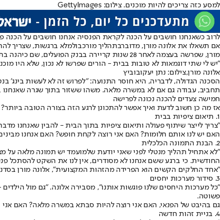
למסע כזה צריכים להיות מוכנים. צילום: GettyImages
לרוב כשאנחנו חושבים על הכנה לקראת הפנסיה אנחנו חושבים על הכנה פיננס
אם תשאלו את אלונה מורן, מדובר
בתהליך מורכב
ולמלא ברגשות, שצריך להתכ
מורן, שפרשה בעצמה לאחר 28 שנות קריירה בבנק הפועלים, שם כיהנה בתפקידים שונים, החליטה להקדיש את עצמה ללווי אחרים במסע הפרישה, לאחר שראתה מקרוב מה קורה כשפורשים לא נכון.
"יש לי שתי דוגמאות לא טובות בבית - הורים שפרשו לא נכון, שלא היו מוכ
אלונה מורן,צילום: נתן יעקובוביץ
הסכנה הגדולה, לדבריה, היא חוסר התנועה: "לפרוש זה לא לעשות בינג' בנ
תחביב, עבודה גם אם לא במשרה מלאה. משהו ששזור בתוך שגרה שאנחנו בו
חמישה צעדים להכנה נכונה לפרישה
אז מה כן חשוב לדעת ואיך אפשר להתכונן לרגע הזה בצורה הטובה ביותר?
1. תיאום ציפיות בבית
"צריך לייצר שיתוף פעולה ותיאום ציפיות בתוך הבית - להבין שאנחנו מד
האם יש לנו אותם חלומות? האם אני רוצה לקחת חופש? האם אנחנו מבינים
2. הבנת התמונה הכלכלית
"לא אתחיל תהליך מנטלי לפני שאני יודעת שלמועמד יש תמונה מלאה על מצב
החודשית. כי ברגע ששם אנחנו לא מסודרים, אין לנו את השקט להסתכל פני
"אחד החלקים הקשים הוא הפרידה מהזהות המקצועית", אלונה מורן בסדנ
3. סידור מערכות יחסים
"כל מערכות היחסים שלנו פוגשות אותנו", מסבירה אלונה. "גם מול הילדים 
פשוטה.
גם בהיבט של הפנאי, האם אני רוצה להיות סבתא במשרה מלאה? האם אני רוצ
4. בניית זהות חדשה