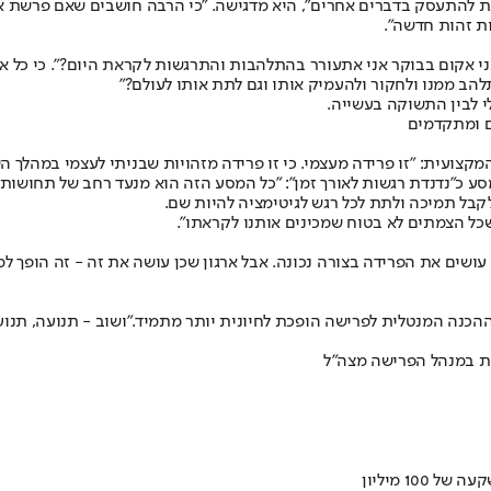
נת להתעסק בדברים אחרים", היא מדגישה. "כי הרבה חושבים שאם פרשת את 
ות זהות חדשה".
י אקום בבוקר אני אתעורר בהתלהבות והתרגשות לקראת היום?". כי כל א
להב ממנו ולחקור ולהעמיק אותו וגם לתת אותו לעולם?"
לי לבין התשוקה בעשייה.
ים ומתקדמים
ועית: "זו פרידה מעצמי. כי זו פרידה מזהויות שבניתי לעצמי במהלך השנ
סע כ"נדנדת רגשות לאורך זמן": "כל המסע הזה הוא מנעד רחב של תחושות 
לקבל תמיכה ולתת לכל רגש לגיטימציה להיות שם.
 שכל הצמתים לא בטוח שמכינים אותנו לקראתו".
עושים את הפרידה בצורה נכונה. אבל ארגון שכן עושה את זה - זה הופך ל
כנה המנטלית לפרישה הופכת לחיונית יותר מתמיד."ושוב - תנועה, תנועה,
ית במנהל הפרישה מצה"ל