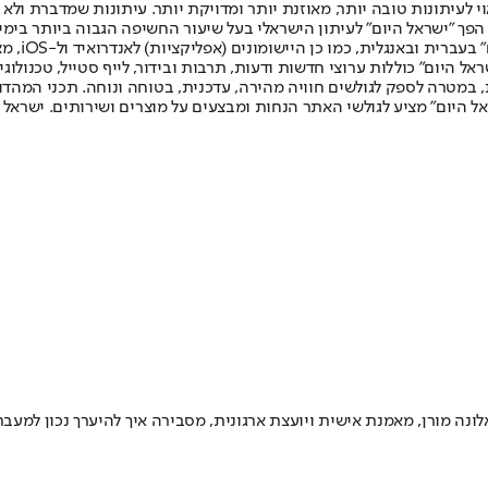
לעיתונות טובה יותר, מאוזנת יותר ומדויקת יותר. עיתונות שמדברת ולא צ
שלום. המהדורה המודפסת הראשונה פורסמה ב-30 ביולי 2007, וב-2010 הפך "ישראל היום" לעיתון הישראלי בעל שי
לחמנוביץ,
ל היום" כוללות ערוצי חדשות ודעות, תרבות ובידור, לייף סטייל, טכנולוגיה
ברית, במטרה לספק לגולשים חוויה מהירה, עדכנית, בטוחה ונוחה. תכני המה
ל היום" מציע לגולשי האתר הנחות ומבצעים על מוצרים ושירותים. ישראל 
נה מורן, מאמנת אישית ויועצת ארגונית, מסבירה איך להיערך נכון למעב