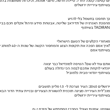
קפיצה קטנה לחו"ל: טיילת חדשה, מיצגי אמנות, וכיכרות משופצות בהשקעה של 100 מיליון ₪
בשיתוף עיריית ירושלים
כך תחסכו בחשמל בלי להזיע
מהפכת האנרגיה של תדיראן: שליטה, אבטחת מידע וניהול אקלים חכם בבי
בשיתוף TADIRAN
מאחורי הקלעים של הטעם הישראלי
איך אסם הפכה את תקופת הצנע והמחסור הקשה של שנות ה-40 למותג לאומי?
בשיתוף אסם
אתם עוד לא שם? הטיסה למונדיאל כבר יצאה
יונדאי לוקחת אתכם לבמה הכי גדולה בעולם
בשיתוף יונדאי מבית כלמוביל
ירושלים 2040: העיר נערכת ל- 1.5 מליון תושבים
מנכ"לית העירייה מציגה תוכנית להשארת הצעירים ובניית עתיד הדור הבא
בשיתוף עיריית ירושלים
שופינג, אמנות ואוכל: המרכז המתחדש של מזרח י-ם