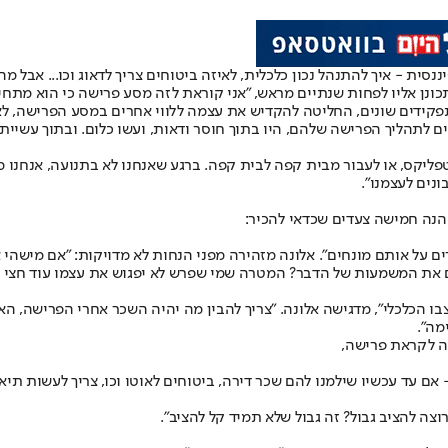
ית - איך להתנהל נכון כלכלית, לאיזה ביטוחים צריך לדאוג וכו... אבל מה
ונן אליו לפחות שנתיים מראש, "אני קוראת לזה מסע פרישה כי הוא מתחיל
נים לתהליך הפרישה שלהם, היו בתוך חוסר ודאות, ועשו כלום. ובתוך עשיי
טפליקס, או לעבור מבית קפה לבית קפה. ברגע שאנחנו לא בתנועה, אנחנו מ
נים לעצמנו".
 הנה חמישה צעדים שכדאי להכיר:
ברים על אותם מונחים". אלונה מזהירה מפני הנחות לא מדויקות: "אם מיש
 את המשמעות של הדבר? המטרה שמי שפרש לא יפגוש את עצמו עוד חצי ויג
ו הכלכלי", מדגישה אלונה. "צריך להבין מה יהיה השכר אחרי הפרישה, האם
מה".
ה לקראת פרישה,
- אם עד עכשיו שילמנו להם שכר דירה, ביטוחים לאוטו וכו, צריך לעשות ת
ה להציב גבול? זה גבול שלא תמיד קל להציב".