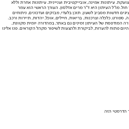
ועקת. עיתונות אמינה, אובייקטיבית ועניינית. עיתונות אחרת וללא
עור החשיפה הגבוה ביותר בימי חול. מו"ל העיתון היא ד"ר מרים אדלסון. העורך הראשי הוא עמר
 והעורך המייסד הוא עמוס רגב. אתרי האינטרנט של "ישראל היום" בעברית ובאנגלית, כמו כן היישומונים (אפליקציות) לאנדרואיד ול-iOS, מציגים חדשות מסביב לשעון, תוכן בלעדי, מבזקים ועדכונים, ניתוחים
, ספורט, כלכלה וצרכנות, בריאות, חיילים, אוכל, יהדות, תיירות ורכב.
דורה המודפסת של העיתון זמינים גם באתר, במהדורה יומית מקוונת,
היום פתוח להערות, לביקורת ולהצעות לשיפור מקהל הקוראים. פנו אלינו
ר הדרמטי הזה