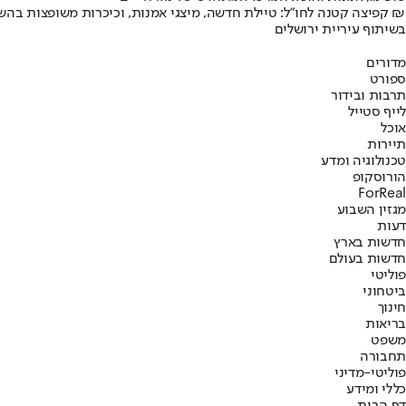
קפיצה קטנה לחו"ל: טיילת חדשה, מיצגי אמנות, וכיכרות משופצות בהשקעה של 100 מיליון ₪
בשיתוף עיריית ירושלים
מדורים
ספורט
תרבות ובידור
לייף סטייל
אוכל
תיירות
טכנולוגיה ומדע
הורוסקופ
ForReal
מגזין השבוע
דעות
חדשות בארץ
חדשות בעולם
פוליטי
ביטחוני
חינוך
בריאות
משפט
תחבורה
פוליטי-מדיני
כללי ומידע