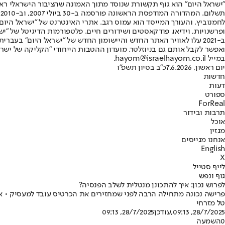
"ישראל היום" הוא גוף תקשורת שנוסד מתוך האמונה שהציבור הישראלי ראוי 
ת
ופרשנויות, וידיאו, פודקאסטים ושידורים חיים. פלטפורמות הדיגיטל של "ישרא
ב-2021 עלו לאוויר האתר החדש והיישומון החדש של "ישראל היום" בע
ואפשר לקבל אותם גם בניוזלטר. מועדון ההטבות הייחודי "הקליקה של ישרא
במייל hayom@israelhayom.co.il.
יום ראשון, 7.6.2026
כ"ב בסיון תשפ"ו
חדשות
דעות
ספורט
ForReal
תרבות ובידור
אוכל
מגזין
אנחנו מגייסים
English
X
לייף סטייל
גוף ונפש
לפרוש נכון: איך להתכונן מנטלית לשלב הפנסיה?
פרישה נכונה מתחילה הרבה לפני שמחזירים את הכרטיס עובד למעסיק • אלו
טל מזרחי
28/7/2025, 09:13
,עודכן
28/7/2025, 09:13
0
השמעה