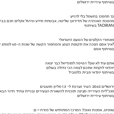
בשיתוף עיריית ירושלים
כך תחסכו בחשמל בלי להזיע
מהפכת האנרגיה של תדיראן: שליטה, אבטחת מידע וניהול אקלים חכם בבי
בשיתוף TADIRAN
מאחורי הקלעים של הטעם הישראלי
איך אסם הפכה את תקופת הצנע והמחסור הקשה של שנות ה-40 למותג לאומי?
בשיתוף אסם
אתם עוד לא שם? הטיסה למונדיאל כבר יצאה
יונדאי לוקחת אתכם לבמה הכי גדולה בעולם
בשיתוף יונדאי מבית כלמוביל
ירושלים 2040: העיר נערכת ל- 1.5 מליון תושבים
מנכ"לית העירייה מציגה תוכנית להשארת הצעירים ובניית עתיד הדור הבא
בשיתוף עיריית ירושלים
שופינג, אמנות ואוכל: המרכז המתחדש של מזרח י-ם