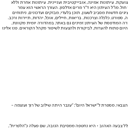
ועקת. עיתונות אמינה, אובייקטיבית ועניינית. עיתונות אחרת וללא
עור החשיפה הגבוה ביותר בימי חול. מו"ל העיתון היא ד"ר מרים אדלסון. העורך הראשי הוא עמר
 והעורך המייסד הוא עמוס רגב. אתרי האינטרנט של "ישראל היום" בעברית ובאנגלית, כמו כן היישומונים (אפליקציות) לאנדרואיד ול-iOS, מציגים חדשות מסביב לשעון, תוכן בלעדי, מבזקים ועדכונים, ניתוחים
, ספורט, כלכלה וצרכנות, בריאות, חיילים, אוכל, יהדות, תיירות ורכב.
דורה המודפסת של העיתון זמינים גם באתר, במהדורה יומית מקוונת,
היום פתוח להערות, לביקורת ולהצעות לשיפור מקהל הקוראים. פנו אלינו
באי, מספרת ל"ישראל היום": "ענבר היתה שילוב של רוך ועוצמה -
לל צבעה האהוב • היא נחטפה ממסיבת הנובה, שם פעלה כ"הלפרית",