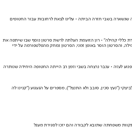
ה שנשארה בשבי חזרה הביתה • עלינו לצאת לרחובות עבור החטופים
ת כללי קהילה״ • רון הזועמת העלתה לרשת סרטון נוסף שבו שיתפה את
לה, והסרטון הוסר באופן זמני, הסרטון נמחק מהפלטפורמה על ידי
נוע לעזה • ענבר נרצחה בשבי וזמן רב הייתה החטופה היחידה שנותרה
קי ("נעץ סכין, סובב ולא התנצל"), מספרים על הגעגוע ("קנינו לה
תקוות משפחתה שתובא לקבורה והם יזכו לסגירת מעגל