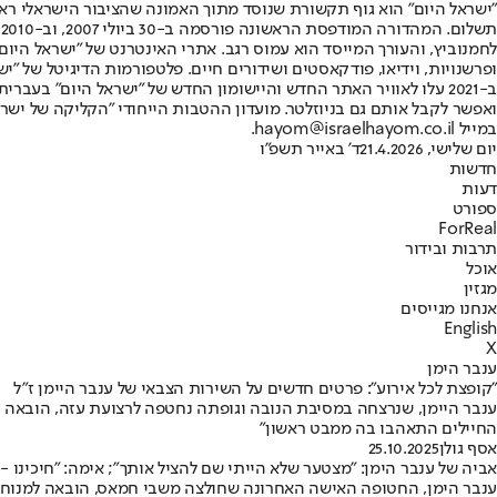
"ישראל היום" הוא גוף תקשורת שנוסד מתוך האמונה שהציבור הישראלי ראוי 
ת
ופרשנויות, וידיאו, פודקאסטים ושידורים חיים. פלטפורמות הדיגיטל של "ישרא
ב-2021 עלו לאוויר האתר החדש והיישומון החדש של "ישראל היום" בע
ואפשר לקבל אותם גם בניוזלטר. מועדון ההטבות הייחודי "הקליקה של ישרא
במייל hayom@israelhayom.co.il.
יום שלישי, 21.4.2026
ד' באייר תשפ"ו
חדשות
דעות
ספורט
ForReal
תרבות ובידור
אוכל
מגזין
אנחנו מגייסים
English
X
ענבר הימן
"קופצת לכל אירוע": פרטים חדשים על השירות הצבאי של ענבר היימן ז"ל
ענבר היימן, שנרצחה במסיבת הנובה וגופתה נחטפה לרצועת עזה, הובאה ב
החיילים התאהבו בה ממבט ראשון"
אסף גולן
25.10.2025
אביה של ענבר הימן: "מצטער שלא הייתי שם להציל אותך"; אימה: "חיכינו - 
ענבר הימן, החטופה האישה האחרונה שחולצה משבי חמאס, הובאה למנוחות