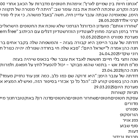
"אנחנו חיות בין שמיים לארץ": אימהות חטופים מדברות על הכאב אחרי 600 ימים
ניבה ונקרט, שזכתה לראות את בנה עומר שב: "היתה לי מנטרה של תקווה שהו
הימן, שמאמינה שבתה ענבר עדיין חיה, חשה "באבל מושהה, כי אין לי סגיר
קרני אלדד
28.05.2025
"שחררו אותם": מועדון הכדורגל הגרמני שלא שוכח את החטופים הישראלים
ורדר ברמן הציבה מחוץ לאצטדיון הווזרשטדיון דגלים עם הכיתוב "Let them free" ומתחת "rest in peace Inbar & Hersh" • אוהדי הקבוצה הגרמנית ערכו לאורך העונה מספר מחוות עבור השניים שנרצחו על ידי חמאס
מערכת ספורט היום
10.05.2025
דודתה של ענבר היימן: היא קבורה בעזה - והמשפחה שלה בקבר אחים ברו
חנה כהן אמרה ל"ישראל היום": "סבא שלה חי בחרדה שגורלה יהיה כגורל חלק 
רוני שקדי
24.04.2025
שנה וחצי בלי חיים: חוששת לאבד את ענבר שלי בכאוס שיהיה בעזה
מו"מ תחת אש - בתנאי שהוא מבוקר - יכול להפעיל לחץ על חמאס, ולמרות 
חנה כהן
23.04.2025
דודתה של ענבר הימן: "היא זרוקה שם כמו כלב, כמה זמן עוד נחזיק מעמד?"
חנה כהן בפוסט קורע לב: "הכל כל כך אכזרי בסיפור הזה, ואיש לא המציא
מערכת היום
29.03.2025
תגיות קשורות
עסקת חטופים
חטופים
שחרור חטופים
החטופים
דנה רון
7 באוקטובר
חנוך מיל
מדורים
ספורט
הורוסקופ
מזג אויר
סוף שבוע
דעות
תרבות ובידור