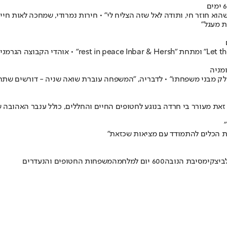
א חוזר חי, ותודה לאל שזה הצליח לי" • חירות נמרודי, שמחכה לאות חיים
ת מעגל"
מניה
מבני משפחתו" • לדבריה, "המשפחה עוברת שואה שניה - דורשים שתחזור בעסק
זאת מעורר בי חרדה בנוגע לחטופים החיים והחללים, כולל ענבר האהובה ש
 את הכלים להתמודד עם מציאות שכזאת"
ביצקי
מסיבת הנובה
600 יום למלחמה
משפחות החטופים והנעדרים