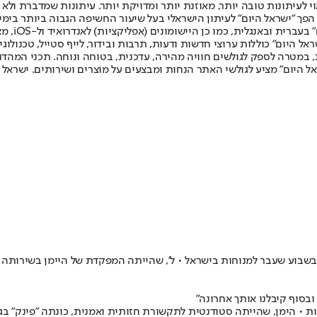
לעיתונות טובה יותר, מאוזנת יותר ומדויקת יותר. עיתונות שמדברת ולא צ
שלום. המהדורה המודפסת הראשונה פורסמה ב-30 ביולי 2007, וב-2010 הפך "ישראל היום" לעיתון הישראלי בעל שי
לחמנוביץ,
ל היום" כוללות ערוצי חדשות ודעות, תרבות ובידור, לייף סטייל, טכנולוגיה
ברית, במטרה לספק לגולשים חוויה מהירה, עדכנית, בטוחה ונוחה. תכני המה
ל היום" מציע לגולשי האתר הנחות ומבצעים על מוצרים ושירותים. ישראל 
שבוע שעבר למנוחות בישראל • ל', שהייתה המפקדת של היימן בשירותה הצ
ובסוף קיבלנו אותך אחרונה"
 • הימן, שהייתה סטודנטית לתקשורת חזותית ואמנית, כונתה "פינק" בג