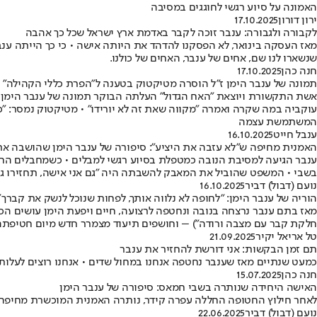
האמונה על סיוע רגשי לחוגגים במסיבה
ירון דורון
17.10.2025
לקבורה ולגבורה: ענבר זוכה לקבר באדמת ארץ ישראל שכל כך אהבה
מאז העסקה בינואר, לא הפסקנו להדהד את היותה אישה • כי כך הייתה ע
שנשארו לנו שם, אחים של ענבר, האחים של כולנו.
חנה כהן
17.10.2025
תמונה של ענבר הימן ז"ל הוסרה מטיקטוק בטענה ל"הפרת כללי הקהילה"
אשת התקשורת ויוצאת ״האח הגדול״ העלתה הבוקר תמונה של ענבר הימן ז
עוקביה במה שקרה ואמרה ״מקווה שאת זה לא יורידו״ • מטיקטוק נמסר: "כ
המשתמשת עצמה
ענבל חייט
16.10.2025
האמנית מחיפה ש"לא עזבה את היציע": סיפורה של ענבר הימן שהושבה אר
ענבר הגיעה למסיבת הנובה כמטפלת בסיוע רגשי למבלים • כשמחבלים החלו
בשבי • המשפט שהוביל את המאבק להשבתה היה "גם אני אישה, תחזירו גם
נועם (דבול) דביר
16.10.2025
הוריה של ענבר הימן: "לחופה לא נלווה אותך, לפחות שנוכל לנשק את קברך"
מאז בתם ענבר נרצחה בנובה ונחטפה לרצועה, חיים ויפעת הימן עושים הכל 
חלקת קבר עם מצבה ורודה") – וחושפים תיעוד מצמרר חדש מיום חטיפתה
טל אריאל יקיר
21.09.2025
תם זמן הבקשות: אני דורשת להחזיר את ענבר
כמעט שנתיים מאז שענבר נחטפה אנחנו במחול שדים • אנחנו רוצים לעלות
חנה כהן
15.07.2025
האישה היחידה שנותרה בשבי חמאס: סיפורה של ענבר הימן
לאחר חילוץ החטופה החללה עפרה קידר, נותרה האמנית המוכשרת מחיפה ה
נועם (דבול) דביר
22.06.2025