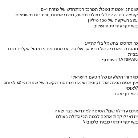
שופינג, אמנות ואוכל: המרכז המתחדש של מזרח י-ם
קפיצה קטנה לחו"ל: טיילת חדשה, מיצגי אמנות, וכיכרות משופצות
בהשקעה של 100 מיליון ₪
בשיתוף עיריית ירושלים
כך תחסכו בחשמל בלי להזיע
מהפכת האנרגיה של תדיראן: שליטה, אבטחת מידע וניהול אקלים חכם
בבית
בשיתוף TADIRAN
מאחורי הקלעים של הטעם הישראלי
איך אסם הפכה את תקופת הצנע והמחסור הקשה של שנות ה-40 למותג
לאומי?
בשיתוף אסם
אתם עוד לא שם? הטיסה למונדיאל כבר יצאה
יונדאי לוקחת אתכם לבמה הכי גדולה בעולם
בשיתוף יונדאי מבית כלמוביל