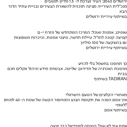
ירושלים 2040: העיר נערכת ל- 1.5 מליון תושבים
מנכ"לית העירייה מציגה תוכנית להשארת הצעירים ובניית עתיד הדור
הבא
בשיתוף עיריית ירושלים
שופינג, אמנות ואוכל: המרכז המתחדש של מזרח י-ם
קפיצה קטנה לחו"ל: טיילת חדשה, מיצגי אמנות, וכיכרות משופצות
בהשקעה של 100 מיליון ₪
בשיתוף עיריית ירושלים
כך תחסכו בחשמל בלי להזיע
מהפכת האנרגיה של תדיראן: שליטה, אבטחת מידע וניהול אקלים חכם
בבית
בשיתוף TADIRAN
מאחורי הקלעים של הטעם הישראלי
איך אסם הפכה את תקופת הצנע והמחסור הקשה של שנות ה-40 למותג
לאומי?
בשיתוף אסם
אתם עוד לא שם? הטיסה למונדיאל כבר יצאה