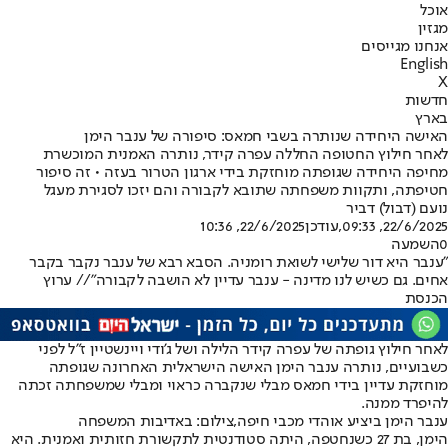
אוכל
מגזין
אנחנו מגייסים
English
X
חדשות
בארץ
האישה היחידה שנותרה בשבי חמאס: סיפורה של ענבר הימן
לאחר חילוץ החטופה החללה עפרה קידר, נותרה האמנית המוכשרת
מחיפה היחידה שגופתה מוחזקת בידי ארגון הטרור בעזה • זה סיפור
חטיפתה, ותקוות משפחתה שתובא לקבורה והם יזכו לסגירת מעגל
נועם (דבול) דביר
22/6/2025, 09:33
,עודכן
22/6/2025, 10:36
0
השמעה
"ענבר היא דור שלישי לשואת רומניה. הסבא רבא של ענבר נקבר בקבר
אחים. גם כשיש לנו מדינה - ענבר עדיין לא הושבה לקבורה"// ערוץ
הכנסת
לאחר חילוץ גופתה של עפרה קידר הלילה ושל ג'ודי ויינשטיין ז"ל לפני
כשבועיים, נותרה ענבר הימן האישה הישראלית האחרונה שגופתה
מוחזקת עדיין בידי חמאס מבלי שנקברה כראוי ומבלי שמשפחתה זכתה
להיפרד ממנה.
ענבר הימן ביציע אוהדי מכבי חיפה,צילום: באדיבות המשפחה
הימן, בת 27 כשנחטפה, היתה סטודנטית לתקשורת חזותית ואמנית. היא