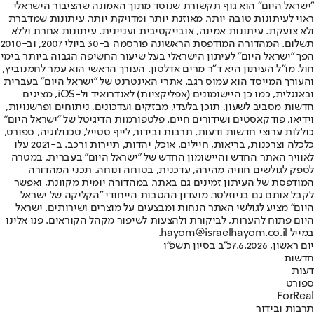
"ישראל היום" הוא גוף תקשורת שנוסד מתוך האמונה שהציבור הישראלי
ראוי לעיתונות טובה יותר, מאוזנת יותר ומדויקת יותר. עיתונות שמדברת
ולא צועקת. עיתונות אמינה, אובייקטיבית ועניינית. עיתונות אחרת וללא
תשלום. המהדורה המודפסת הראשונה פורסמה ב-30 ביולי 2007, וב-2010
הפך "ישראל היום" לעיתון הישראלי בעל שיעור החשיפה הגבוה ביותר בימי
חול. מו"ל העיתון היא ד"ר מרים אדלסון. העורך הראשי הוא עמר לחמנוביץ,
והעורך המייסד הוא עמוס רגב. אתרי האינטרנט של "ישראל היום" בעברית
ובאנגלית, כמו כן היישומונים (אפליקציות) לאנדרואיד ול-iOS, מציגים
חדשות מסביב לשעון, תוכן בלעדי, מבזקים ועדכונים, ניתוחים ופרשנויות,
וידיאו, פודקאסטים ושידורים חיים. פלטפורמות הדיגיטל של "ישראל היום"
כוללות ערוצי חדשות ודעות, תרבות ובידור, לייף סטייל, טכנולוגיה, ספורט,
כלכלה וצרכנות, בריאות, חיילים, אוכל, יהדות, תיירות ורכב. ב-2021 עלו
לאוויר האתר החדש והיישומון החדש של "ישראל היום" בעברית, במטרה
לספק לגולשים חוויה מהירה, עדכנית, בטוחה ונוחה. תכני המהדורה
המודפסת של העיתון זמינים גם באתר, במהדורה יומית מקוונת, ואפשר
לקבל אותם גם בניוזלטר. מועדון ההטבות הייחודי "הקליקה של ישראל
היום" מציע לגולשי האתר הנחות ומבצעים על מוצרים ושירותים. ישראל
היום פתוח להערות, לביקורת ולהצעות לשיפור מקהל הקוראים. פנו אלינו
במייל hayom@israelhayom.co.il.
יום ראשון, 7.6.2026
כ"ב בסיון תשפ"ו
חדשות
דעות
ספורט
ForReal
תרבות ובידור