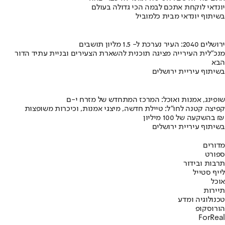
יונדאי לוקחת אתכם לבמה הכי גדולה בעולם
בשיתוף יונדאי מבית כלמוביל
ירושלים 2040: העיר נערכת ל- 1.5 מליון תושבים
מנכ"לית העירייה מציגה תוכנית להשארת הצעירים ובניית עתיד הדור
הבא
בשיתוף עיריית ירושלים
שופינג, אמנות ואוכל: המרכז המתחדש של מזרח י-ם
קפיצה קטנה לחו"ל: טיילת חדשה, מיצגי אמנות, וכיכרות משופצות
בהשקעה של 100 מיליון ₪
בשיתוף עיריית ירושלים
מדורים
ספורט
תרבות ובידור
לייף סטייל
אוכל
תיירות
טכנולוגיה ומדע
הורוסקופ
ForReal