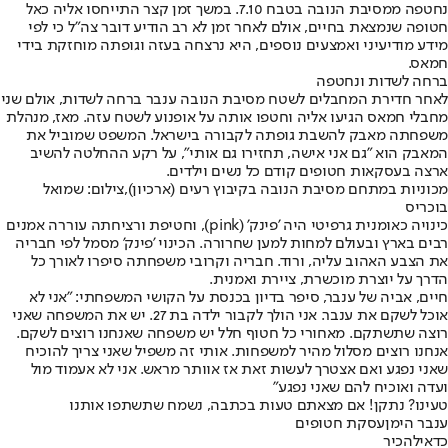
נחטפה ממסיבת הנובה בטבח 7.10. במשך זמן קצר התייחסו אליה כאל
חטופה שנמצאת בחיים, אולם לאחר זמן לא רב הודיע דובר צה"ל כי לפי
מידע מודיעיני ואמצעים נוספים, היא נרצחה בעזה וגופתה מוחזקת בידי
חמאס.
ברחה לשדות ונחטפה
לאחר חדירת המחבלים לשטח מסיבת הנובה ענבר ברחה לשדות, אולם שני
מחבלי חמאס הגיעו אליה וחטפו אותה על אופנוע לשטח עזה. מאז, מנהלת
משפחתה מאבק להשבת גופתה לקבורה בישראל. המשפט שמוביל את
המאבק הוא "גם אני אישה, תחזירו גם אותי", על רקע ההחלטה להשיב
ארצה בעסקאות חטופים קודם כל נשים וילדים.
מכוניות במתחם מסיבת הנובה בקיבוץ רעים (ארכיון),צילום: שמואל
בוכריס
כינויה כאומנית גרפיטי היה 'פינק' (pink), וחטיפת ורציחתה עוררה אמנים
רבים בארץ ובעולם למחות למען שחרורה. הכינוי 'פינק' מסמל לפי חבריה
את הצבע האהוב עליה, ורוד. חבריה וקרובי משפחתה סיפרו לאורך כל
הדרך על יוצרת מוכשרת, ציירת ואמנית.
חיים, אביה של ענבר, סיפר בדיון בכנסת על הקושי המשפחתי: "אני לא
אוכל לשקם את ענבר. אני הולך לקבור ילדה בת 27. יש את המשפחה שאני
רוצה שתשתקם. מאחורי כל חטוף חלל יש משפחה שאנחנו רוצים לשקם.
אנחנו רוצים מסלול מהיר למשפחות. אותי זה משפיל שאני צריך להוכיח
שאני נפגע ואם אצטרך לעשות זאת אז אוותר מראש. אני לא אעמוד מול
ועדה ואוכיח להם שאני נפגע"
טעינו? נתקן! אם מצאתם טעות בכתבה, נשמח שתשתפו אותנו
ענבר הימן
עסקת חטופים
כדאי
להכיר