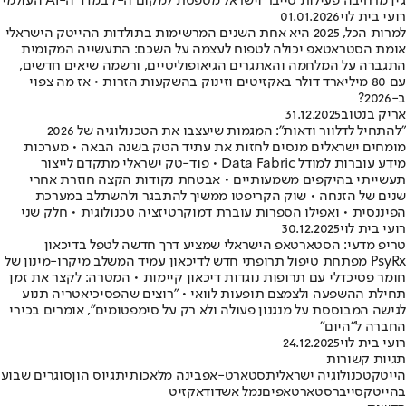
ג'ין מרחיבה פעילות סייבר וישראל מטפסת למקום ה-7 במדד ה-AI העולמי
רועי בית לוי
01.01.2026
למרות הכל, 2025 היא אחת השנים המרשימות בתולדות ההייטק הישראלי
אומת הסטראטאפ יכולה לטפוח לעצמה על השכם: התעשייה המקומית
התגברה על המלחמה והאתגרים הגיאופוליטיים, ורשמה שיאים חדשים,
עם 80 מיליארד דולר באקזיטים וזינוק בהשקעות הזרות • אז מה צפוי
ב-2026?
אריק בנטוב
31.12.2025
"להתחיל לדלוור ודאות": המגמות שיעצבו את הטכנולוגיה של 2026
מומחים ישראלים מנסים לחזות את עתיד הטק בשנה הבאה • מערכות
מידע עוברות למודל Data Fabric • פוד-טק ישראלי מתקדם לייצור
תעשייתי בהיקפים משמעותיים • אבטחת נקודות הקצה חוזרת אחרי
שנים של הזנחה • שוק הקריפטו ממשיך להתבגר ולהשתלב במערכת
הפיננסית • ואפילו הספרות עוברת דמוקרטיזציה טכנולוגית • חלק שני
רועי בית לוי
30.12.2025
טריפ מדעי: הסטארטאפ הישראלי שמציע דרך חדשה לטפל בדיכאון
PsyRx מפתחת טיפול תרופתי חדש לדיכאון עמיד המשלב מיקרו-מינון של
חומר פסיכדלי עם תרופות נוגדות דיכאון קיימות • המטרה: לקצר את זמן
תחילת ההשפעה ולצמצם תופעות לוואי • "רוצים שהפסיכיאטריה תנוע
לגישה המבוססת על מנגנון פעולה ולא רק על סימפטומים", אומרים בכירי
החברה ל"היום"
רועי בית לוי
24.12.2025
תגיות קשורות
הייטק
טכנולוגיה ישראלית
סטארט-אפ
בינה מלאכותית
גיוס הון
סוגרים שבוע
בהייטק
סייבר
סטארטאפים
נמל אשדוד
אקזיט