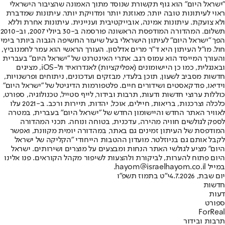
"ישראל היום" הוא גוף תקשורת שנוסד מתוך האמונה שהציבור הישראלי
ראוי לעיתונות טובה יותר, מאוזנת יותר ומדויקת יותר. עיתונות שמדברת
ולא צועקת. עיתונות אמינה, אובייקטיבית ועניינית. עיתונות אחרת וללא
תשלום. המהדורה המודפסת הראשונה פורסמה ב-30 ביולי 2007, וב-2010
הפך "ישראל היום" לעיתון הישראלי בעל שיעור החשיפה הגבוה ביותר בימי
חול. מו"ל העיתון היא ד"ר מרים אדלסון. העורך הראשי הוא עמר לחמנוביץ,
והעורך המייסד הוא עמוס רגב. אתרי האינטרנט של "ישראל היום" בעברית
ובאנגלית, כמו כן היישומונים (אפליקציות) לאנדרואיד ול-iOS, מציגים
חדשות מסביב לשעון, תוכן בלעדי, מבזקים ועדכונים, ניתוחים ופרשנויות,
וידיאו, פודקאסטים ושידורים חיים. פלטפורמות הדיגיטל של "ישראל היום"
כוללות ערוצי חדשות ודעות, תרבות ובידור, לייף סטייל, טכנולוגיה, ספורט,
כלכלה וצרכנות, בריאות, חיילים, אוכל, יהדות, תיירות ורכב. ב-2021 עלו
לאוויר האתר החדש והיישומון החדש של "ישראל היום" בעברית, במטרה
לספק לגולשים חוויה מהירה, עדכנית, בטוחה ונוחה. תכני המהדורה
המודפסת של העיתון זמינים גם באתר, במהדורה יומית מקוונת, ואפשר
לקבל אותם גם בניוזלטר. מועדון ההטבות הייחודי "הקליקה של ישראל
היום" מציע לגולשי האתר הנחות ומבצעים על מוצרים ושירותים. ישראל
היום פתוח להערות, לביקורת ולהצעות לשיפור מקהל הקוראים. פנו אלינו
במייל hayom@israelhayom.co.il.
יום שבת, 4.7.2026
י"ט בתמוז תשפ"ו
חדשות
דעות
ספורט
ForReal
תרבות ובידור