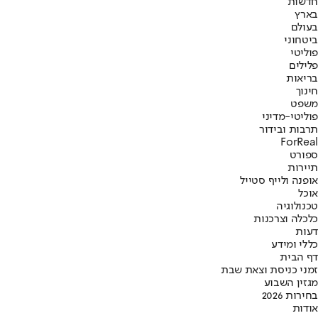
חדשות
בארץ
בעולם
ביטחוני
פוליטי
פלילים
בריאות
חינוך
משפט
פוליטי-מדיני
תרבות ובידור
ForReal
ספורט
תיירות
אופנה ולייף סטייל
אוכל
טכנולוגיה
כלכלה וצרכנות
דעות
כללי ומידע
דף הבית
זמני כניסת וצאת שבת
מגזין השבוע
בחירות 2026
אודות