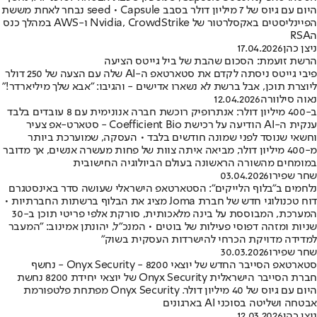
היום עם גיוס של 7 מיליון דולר בסבב seed • Capsule נבחר לאחת מששת
הפיינליסטים באקסלרטור של Nvidia, CrowdStrike ו-AWS במהלך כנס
הRSA
ניצן כהן
17.04.2026
הרשת זועמת: הסכום שהבת של ביל גייטס הציעה
פיבי גייטס ניסתה לקדם את סטארטאפ ה-AI שלה עם הצעה של 250 דולר
ליוצרת תוכן, אבל ברשת לא נשארו אדישים - והגיבו: "אבא שלך מיליארדר!"
נאוה סילוורה
12.04.2026
ב-400 מיליון דולר: אנתרופיק רוכשת חברה אנונימית עם 8 עובדים בלבד
ענקית ה-AI הודיעה על רכישת Coefficient Bio - סטארט-אפ צעיר
וחשאי שנוסד לפני שמונה חודשים בלבד • העסקה, שמוערכת ביותר
מ-400 מיליון דולר, מביאה איתה צוות של פחות מעשרה אנשים, אך מדובר
במומחים מהשורה הראשונה בעולם הביולוגיה החישובית
שחר שפירו
03.04.2026
נלחמים ב"בלוף הלייקים": הסטארטאפ הישראלי שעושה סדר באינסטגרם
דוח טכנולוגי חדש של חברת Joma מציג את הבלוף ברשתות החברתיות •
המערכת, המבוססת על בינה מלאכותית, סורקת אלפי פריטי תוכן ב-30
שניות ומזהה דפוסי פעילות של בוטים • המנכ"ל, יהונתן אמינוב: "המעבר
למדידה מדויקת הכרחי להישרדות העסקית בשוק"
שחר שפירו
30.03.2026
סטארטאפ הסייבר החדש של יוצאי 8200 - Onyx Security - נחשף
חברת הסייבר הישראלית Onyx Security של יוצאי יחידת 8200 נחשת
היום עם גיוס של 40 מיליון דולר. Onyx Security מפתחת פלטפורמת
אבטחה ושליטה בסוכני AI בארגונים
ניצן כהן
12.03.2026