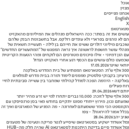
אוכל
מגזין
אנחנו מגייסים
English
X
סטארטאפ
עושים את זה בסתר: ככה הישראלים מנהלים את המיליונים מהאקזיט
הם לא נוהגים בפרארי ולא עונדים רולקס, אבל בחשבונות הבנק שלהם
שוכבים מיליוני דולרים ששינו את חייהם בן לילה • תעשייה חשאית של
מנהלי עושר חושפת לראשונה איך נראה המפגש של "המתעשרים החדשים"
עם הון דמיוני • אילו סיכונים מטורפים הם לוקחים ומהי הטעות הקריטית
שכמעט כולם עושים עם הכסף רגע אחרי האקזיט הגדול
יוחאי שויגר
17.05.2026
300 אלף ש"ח: הסטארטאפ המפתיע של בית המדרש באלקנה
הרעיון: בקבוקי פלסטיק מממנים לימוד תורה בבית מדרש לגמלאים
באלקנה • היוזמה הפכה למודל קהילתי שמחבר בין עשייה סביבתית לחיי
רוח פעילים
יותם דשא
29.04.2026
300 אלף שקל לזוכה: 10,000 גברים יתחרו למי יש זרע מהיר יותר
שמעתם נכון, מירוץ ייחודי מסוגו יתקיים בחודש מאי בסן פרנסיסקו עם
הקונספט הכי מוזר ששמעתם לאחרונה • מה המניע של המארגנים ואיך זה
בכלל אמור להיראות? • צפו
שגיב יהב
28.04.2026
נמל אשדוד ישקיע בסטארטאפ שיסייע לנטר פריקה וטעינה של מטענים
נמל אשדוד סיים בדיקת היתכנות לסטארטאפ AI שהיה חלק מה-HUB