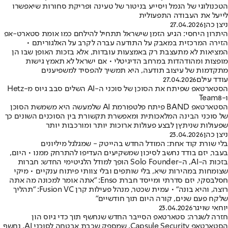
הטכנולוגי של הנמל ויסייע בניטור של טעינה ופריקת סחורות שיאפשרו
לייעל את העבודה התפעולית
ניצן כהן
27.04.2026
היתרון היחסי: הגיע הזמן שישראל תתחיל להילחם כמו אומת סטארט-אפ
הזירה המרכזית במאבק על התודעה עברה לקרב על האלגוריתם •
המציאות לא מתעצבת רק באמצעות עובדות, אלא בזכות האופן שבו הן
מופצות ומהודהדות במרחב הדיגיטלי • אם ישראל לא תאמץ גישות
מתקדמות של עיצוב תודעה, היא תמשיך להפסיד למשפיענים
עודד עילם
27.04.2026
הסטארטאפ שפיתח את הסוכן של סוכני ה-AI השלים סבב גיוס מ-Hetz
ו-Team8
הסטארטאפ BAND פיתח פלטפורמת AI שלמעשה היא משמשת הסוכן
של סוכני הבינה המלאכותית ומאפשרת תקשורת בין הסוכנים השונים כך
שפעולות שניתץן לבצע פעולות ארוכות יותר ומורכבות יותר
ניצן כהן
23.04.2026
בלי שורת קוד אחת: המודל החדש בהייטק - שמגלגל מיליונים
בעבר, יזם בודד נחשב לסיכון שמשקיעים העדיפו להתרחק ממנו • היום,
בזכות ה-AI, ה-Solo Founder הופך למודל הלגיטימי החדש: חברות
שצומחות במהירות שיא, בלי שותפים ובלי צוותי פיתוח ענקיים • מיקי
חסלבסקי, יזם סדרתי ומייסד חברת Enso: "אתה אומר למכונה מה אתה
רוצה, והיא בונה" • עמית שכטר, מנהל פעילות קרן Fusion VC: "תהליך
שלקח פעם שנים, קורה היום תוך חודשיים"
יוחאי שויגר
23.04.2026
חזרה לשגרה: סטארטאפ הסייבר החדש שנחשף תוך כדי גיוס הון
הסטארטאפ Capsule Security, שמספק שכבת אבטחה לסוכני AI, נחשף