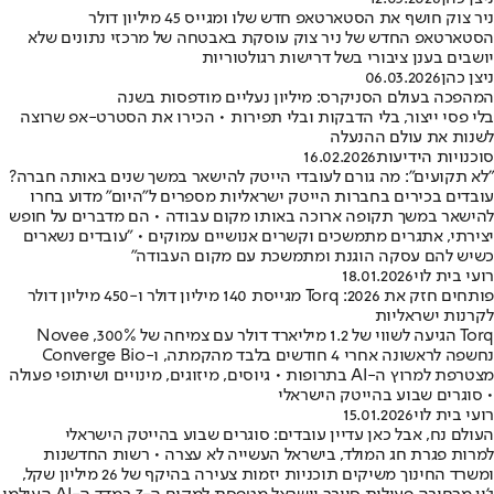
ניר צוק חושף את הסטארטאפ חדש שלו ומגייס 45 מיליון דולר
הסטארטאפ החדש של ניר צוק עוסקת באבטחה של מרכזי נתונים שלא
יושבים בענן ציבורי בשל דרישות רגולטוריות
ניצן כהן
06.03.2026
המהפכה בעולם הסניקרס: מיליון נעליים מודפסות בשנה
בלי פסי ייצור, בלי הדבקות ובלי תפירות • הכירו את הסטרט-אפ שרוצה
לשנות את עולם ההנעלה
סוכנויות הידיעות
16.02.2026
"לא תקועים": מה גורם לעובדי הייטק להישאר במשך שנים באותה חברה?
עובדים בכירים בחברות הייטק ישראליות מספרים ל"היום" מדוע בחרו
להישאר במשך תקופה ארוכה באותו מקום עבודה • הם מדברים על חופש
יצירתי, אתגרים מתמשכים וקשרים אנושיים עמוקים • "עובדים נשארים
כשיש להם עסקה הוגנת ומתמשכת עם מקום העבודה"
רועי בית לוי
18.01.2026
פותחים חזק את 2026: Torq מגייסת 140 מיליון דולר ו-450 מיליון דולר
לקרנות ישראליות
Torq הגיעה לשווי של 1.2 מיליארד דולר עם צמיחה של 300%, Novee
נחשפה לראשונה אחרי 4 חודשים בלבד מהקמתה, ו-Converge Bio
מצטרפת למרוץ ה-AI בתרופות • גיוסים, מיזוגים, מינויים ושיתופי פעולה
• סוגרים שבוע בהייטק הישראלי
רועי בית לוי
15.01.2026
העולם נח, אבל כאן עדיין עובדים: סוגרים שבוע בהייטק הישראלי
למרות פגרת חג המולד, בישראל העשייה לא עצרה • רשות החדשנות
ומשרד החינוך משיקים תוכניות יזמות צעירה בהיקף של 26 מיליון שקל,