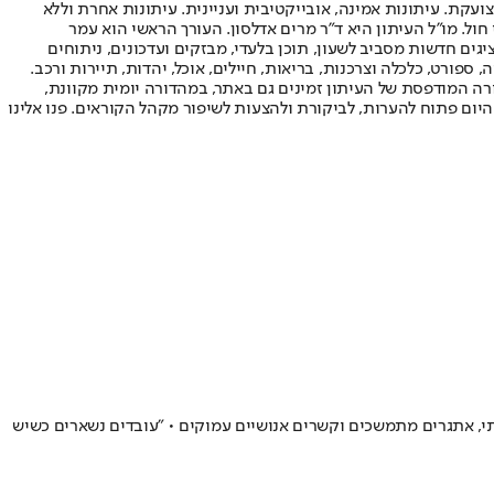
ועקת. עיתונות אמינה, אובייקטיבית ועניינית. עיתונות אחרת וללא
עור החשיפה הגבוה ביותר בימי חול. מו"ל העיתון היא ד"ר מרים אדלסון. העורך הראשי הוא עמר
 והעורך המייסד הוא עמוס רגב. אתרי האינטרנט של "ישראל היום" בעברית ובאנגלית, כמו כן היישומונים (אפליקציות) לאנדרואיד ול-iOS, מציגים חדשות מסביב לשעון, תוכן בלעדי, מבזקים ועדכונים, ניתוחים
, ספורט, כלכלה וצרכנות, בריאות, חיילים, אוכל, יהדות, תיירות ורכב.
דורה המודפסת של העיתון זמינים גם באתר, במהדורה יומית מקוונת,
היום פתוח להערות, לביקורת ולהצעות לשיפור מקהל הקוראים. פנו אלינו
י, אתגרים מתמשכים וקשרים אנושיים עמוקים • "עובדים נשארים כשיש