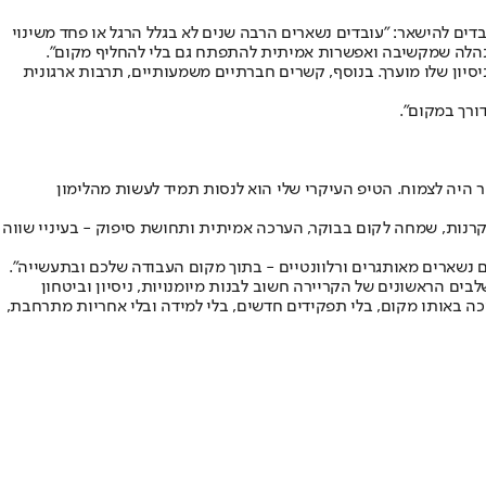
ים להישאר: "עובדים נשארים הרבה שנים לא בגלל הרגל או פחד משינוי
הנהלה שמקשיבה ואפשרות אמיתית להתפתח גם בלי להחליף מקום".
יסיון שלו מוערך. בנוסף, קשרים חברתיים משמעותיים, תרבות ארגונית
דורך במקום".
שר היה לצמוח. הטיפ העיקרי שלי הוא לנסות תמיד לעשות מהלימון
: האם זה כי לא טוב לכם במקום הנוכחי, או האם זה FOMO? אם אתם מרגישים אתגר, סקרנות, שמחה לקום בבוקר, הערכה אמיתית ותחושת סיפוק - בעיניי שווה
אתם נשארים מאותגרים ורלוונטיים - בתוך מקום העבודה שלכם ובתעשייה".
בים הראשונים של הקריירה חשוב לבנות מיומנויות, ניסיון וביטחון
כה באותו מקום, בלי תפקידים חדשים, בלי למידה ובלי אחריות מתרחבת,