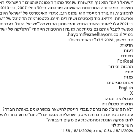
"ישראל היום" הוא גוף תקשורת שנוסד מתוך האמונה שהציבור הישראלי ראוי 
ת
ופרשנויות, וידיאו, פודקאסטים ושידורים חיים. פלטפורמות הדיגיטל של "ישרא
ב-2021 עלו לאוויר האתר החדש והיישומון החדש של "ישראל היום" בע
ואפשר לקבל אותם גם בניוזלטר. מועדון ההטבות הייחודי "הקליקה של ישרא
במייל hayom@israelhayom.co.il.
יום ראשון, 3.5.2026
ט"ז באייר תשפ"ו
חדשות
דעות
ספורט
ForReal
תרבות ובידור
אוכל
מגזין
אנחנו מגייסים
English
X
טכנולוגיה ומדע
חדשות טכנולוגיה
"לא תקועים": מה גורם לעובדי הייטק להישאר במשך שנים באותה חברה?
עובדים בכירים בחברות הייטק ישראליות מספרים ל"היום" מדוע בחרו להי
להם עסקה הוגנת ומתמשכת עם מקום העבודה"
רועי בית לוי
18/1/2026, 10:54
,עודכן
18/1/2026, 11:58