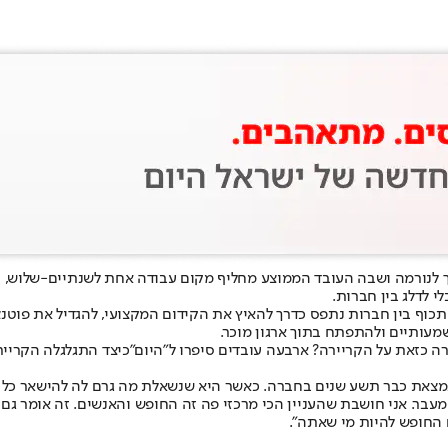
 לנורמה ושבה העובד הממוצע מחליף מקום עבודה אחת לשנתיים-שלוש, 
י לדלג בין חברות.
כוף בין חברות נתפס כדרך להאיץ את הקידום המקצועי, להגדיל את פוטנצ
עותיים ולהתפתח בתוך ארגון מוכר.
 כזאת על הקריירה? ארבעה עובדים סיפרו ל"היום"
כיצד התגלגלה הקריי
נמצאת כבר תשע שנים בחברה. כאשר היא שנשאלת מה גרם לה להישאר כל כך
יזושהי תחנת מעבר. אני חושבת שהעניין הכי מרכזי פה זה החופש והאנשים. זה אומר
ם החופש להיות מי שאתה".