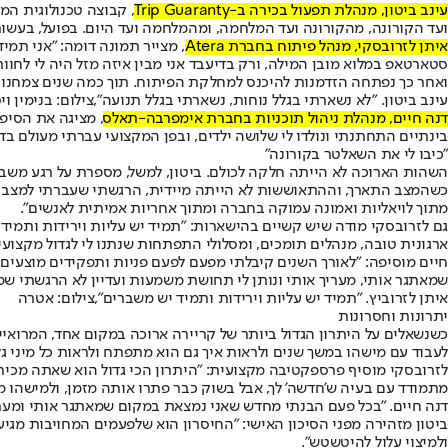
עינב ביטון, מנהלת תפעול בכירה ב-Trip Guaranty
, קבוצה טכנולוגית המ
ועד הקורונה, מהקורונה ועד המלחמה, ומהמלחמה ועד היום. בפועל, בעשור
איתן לזרובסקי, מנהל פיתוח בחברת Atera
ואחר כך נפתחה הזדמנות להיכנס למחלקת הפיתוח. תוך כמה שנים צמחנו ש
עינב ביטון. "לא נשארתי בגלל נוחות, נשארתי בגלל תנועה",צילום: בנימין וי
דנה חיים, מנהלת ניהול תוכניות בחברת אימפרבה-תאלס
בינתיים התחתנתי ונולדו לי שלושה ילדים, ובפן המקצועי עברתי מעולם בד
"כיבו לי את השאלטר בקורונה"
השהות הארוכה לא הייתה חלקה לכולם. ביטון, למשל, מספרת על רגע משבר 
כשהמצב התארך, וההתאוששות לא הייתה מיידית, הרגשתי שעברתי למצב חיר
מתוך לויאליות ואמונה עמוקה בחברה ומתוך אחריות אמיתית לאנשים".
גם לזרובסקי מודה שיש קשיים בהישארות: "תמיד יש עליות וירידות ותמיד
ארגונית טובה, מנהלים תומכים, ומסלולי התפתחות שנתנו לי לגדול מקצועי
חיים מוסיפה: "לאורך השנים קיבלתי מפעם לפעם פניות ותפקידים מוצעים
שמאתגר אותי, מעריך אותי ונותן לי תחושת משמעות ועדיין לא הרגשתי שמי
איתן לזרוביץ. "תמיד יש עליות וירידות ותמיד יש משברים",צילום: אטרה
יתרונות וחסרונות
כשנשאלים על היתרון הגדול ביותר של קריירה ארוכה במקום אחד, המרואיינ
לעבוד עם מישהו במשך שנים ולראות איך גם הוא מתפתח ולראות כל מיני ג
לזרובסקי מוסיף פרספקטיבה מקצועית: "היתרון הכי גדול הוא שאתה מכיר 
מתמודד עם בעיה ש'חדשה' לך, אבל בשוק כבר פתרו אותה מזמן, ולמישהו מב
דנה חיים. "בכל פעם הבנתי מחדש שאני נמצאת במקום שמאתגר אותי ומעריך
ביטון מזהירה מפני הסיכון האישי: "החיסרון הוא שלפעמים המחויבות מג
ולמיצוי עלול להיטשטש".