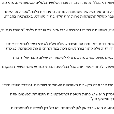
, נשארתי בגלל תנועה. החברה עברה שלושה גלגולים משמעותיים. מהקמה
, מצייר תמונה דומה: "אני תמיד אומר שפשוט עבדתי בארבע חברות אטרה שונות". לזרובסקי הצטרף לאטרה ב-2010, בגיל 24, כשהחברה מנתה 15 עובדים בלבד. "אטרה אז הייתה
מזל היה לי לחוות את זה", הוא מספר. היום, החברה מעסיקה 350 עובדים, ולזרובסקי עצמו עבר מסלול התפתחות ארוך: "התחלתי בתור סטודנט באופרציה בחברה,
, מציגה את הסיפור שך הקריירה הארוכה ביותר באותו ארגון: היא החלה לעבוד בחברה ב-2003, כשהייתה בת 23 ובחברה עבדו אז כ-20 עובדים בלבד. "הגעתי בגיל 23,
התמודדות יומיומית עם משבר שעולם שלם לא ידע כיצד להתמודד איתו.
ויתור, אלא מתוך צורך לשים הכול בצד ולהחזיק את המערכת. נשארתי
פעמים פשוט קשה. מה שגרם לי להישאר זה שילוב מנצח של תרבות
שמוע ולבחון אפשרויות, אבל בכל פעם הבנתי מחדש שאני נמצאת במקום
הכי מרכזי זה הקשרים האנושיים העמוקים שיוצרים. זה דבר מאוד ייחודי
חיסרון הוא שיש פחות חשיפה לפרספקטיבות חיצוניות. לפעמים אתה
רך ממשקי חוץ".
חושה היא שכבר אין לאן להתפתח והגבול בין לויאליות להתפתחות