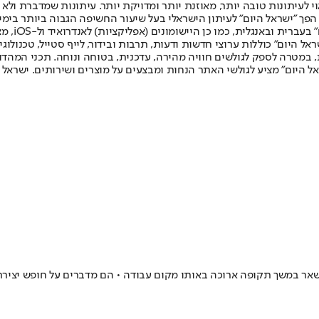
לעיתונות טובה יותר, מאוזנת יותר ומדויקת יותר. עיתונות שמדברת ולא צ
שלום. המהדורה המודפסת הראשונה פורסמה ב-30 ביולי 2007, וב-2010 הפך "ישראל היום" לעיתון הישראלי בעל שי
לחמנוביץ,
ל היום" כוללות ערוצי חדשות ודעות, תרבות ובידור, לייף סטייל, טכנולוגיה
ברית, במטרה לספק לגולשים חוויה מהירה, עדכנית, בטוחה ונוחה. תכני המה
ל היום" מציע לגולשי האתר הנחות ומבצעים על מוצרים ושירותים. ישראל 
שאר במשך תקופה ארוכה באותו מקום עבודה • הם מדברים על חופש יצירת