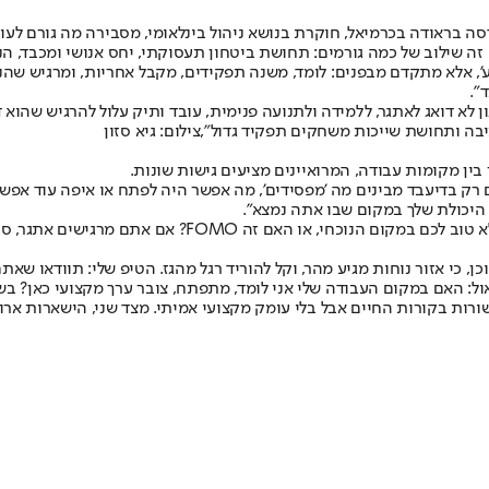
בראודה בכרמיאל, חוקרת בנושא ניהול בינלאומי, מסבירה מה גורם לעובד
ה שילוב של כמה גורמים: תחושת ביטחון תעסוקתי, יחס אנושי ומכבד, 
ע', אלא מתקדם מבפנים: לומד, משנה תפקידים, מקבל אחריות, ומרגיש שהנ
".
ן לא דואג לאתגר, ללמידה ולתנועה פנימית, עובד ותיק עלול להרגיש שהוא 
בה ותחושת שייכות משחקים תפקיד גדול",צילום: גיא סזון
ין מקומות עבודה, המרואיינים מציעים גישות שונות.
מים רק בדיעבד מבינים מה 'מפסידים', מה אפשר היה לפתח או איפה עוד אפ
היכולת שלך במקום שבו אתה נמצא".
חיים: "הייתי מציעה לשאול קודם כל למה אתם חושבים לעבור
כן, כי אזור נוחות מגיע מהר, וקל להוריד רגל מהגז. הטיפ שלי: תוודאו ש
ול: האם במקום העבודה שלי אני לומד, מתפתח, צובר ערך מקצועי כאן? בשל
ורות בקורות החיים אבל בלי עומק מקצועי אמיתי. מצד שני, הישארות ארו