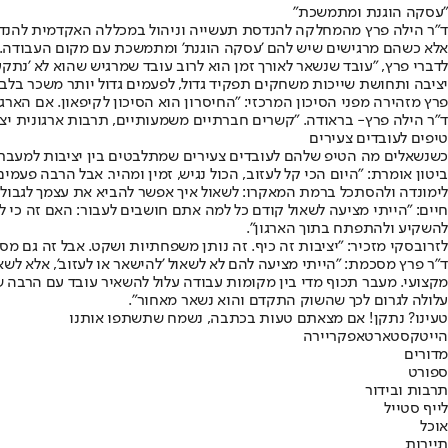
"עסקה הוגנת ומתמשכת"
ד"ר הילה פרץ מהמחלקה להנדסת תעשייה וניהול במכללה האקדמית להנדסה 
אלא כשהם מרגישים שיש להם 'עסקה הוגנת' ומתמשכת עם מקום העבודה. ז
לדברי פרץ, "עובד שנשאר לאורך זמן הוא לרוב עובד שמרגיש שהוא לא 'נתק
יציבה ותחושת שייכות משחקים תפקיד גדול, לפעמים גדול יותר משכר בלבד
פרץ מזהירה מפני הסיכון המרכזי: "החיסרון הוא הסיכון לקיפאון. אם הארגו
ד"ר הילה פרץ- בראודה. "קשרים חברתיים משמעותיים, תרבות ארגונית יצי
טיפים לעובדים צעירים
כשנשאלים מה הטיפ שלהם לעובדים צעירים שמתלבטים בין יציבות למעבר ב
ביטון אומרת: "היום הכי קל לעזוב, הכול נגיש, זמין ומהיר. אבל הרבה פע
לימונדה ולהסתכל ברמת המאקרו: לשאול איך אפשר להביא את עצמך לגבול 
להשקיע ולהתפתח בתוך הארגון".
לזרובסקי מזכיר: "יציבות זה כיף. זה נותן משפחתיות ושקט. אבל זה גם מסו
ד"ר פרץ מסכמת: "הייתי מציעה להם לא לשאול 'להישאר או לעזוב', אלא לשא
מקצועי. מעבר תכוף מדי בין מקומות עבודה עלול להשאיר עובד עם הרבה ש
עלולה לגרום לכך שהשוק התקדם והוא נשאר מאחור".
טעינו? נתקן! אם מצאתם טעות בכתבה, נשמח שתשתפו אותנו
הייטק
סטארטאפ
קריירה
מדורים
ספורט
תרבות ובידור
לייף סטייל
אוכל
תיירות