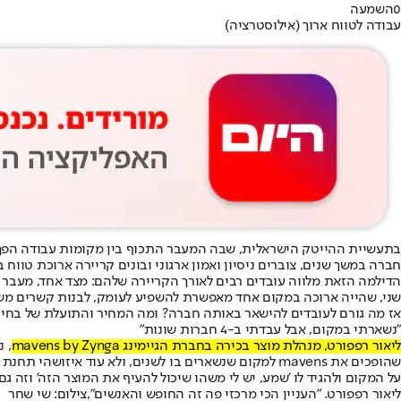
0
השמעה
עבודה לטווח ארוך (אילוסטרציה)
בתעשיית ההייטק הישראלית
, שבה המעבר התכוף בין מקומות עבודה הפך
חברה במשך שנים, צוברים ניסיון ואמון ארגוני ובונים קריירה ארוכת טווח בל
הדילמה הזאת מלווה עובדים רבים לאורך הקריירה שלהם: מצד אחד, מעבר ת
שני, שהייה ארוכה במקום אחד מאפשרת להשפיע לעומק, לבנות קשרים משמ
אז מה גורם לעובדים להישאר באותה חברה? ומה המחיר והתועלת של בחירה
"נשארתי במקום, אבל עבדתי ב-4 חברות שונות"
ליאור רפפורט, מנהלת מוצר בכירה בחברת הגיימינג mavens by Zynga
, 
שהופכים את mavens למקום שנשארים בו לשנים, ולא עוד א
על המקום ולהגיד לו 'שמע, יש לי משהו שיכול להעיף את המוצר הזה' וזה ג
ליאור רפפורט. "העניין הכי מרכזי פה זה החופש והאנשים",צילום: שי שחר