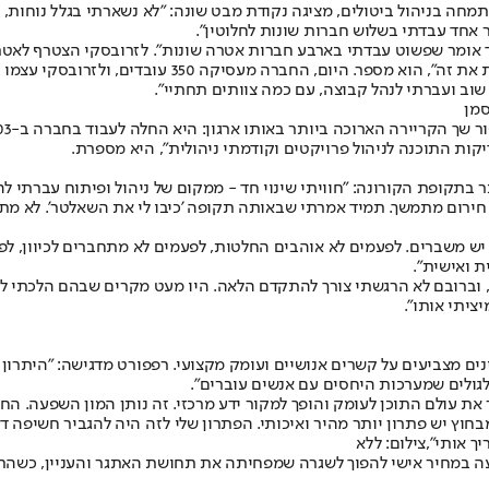
תמחה בניהול ביטולים, מציגה נקודת מבט שונה: "לא נשארתי בגלל נוחות
 אחד עבדתי בשלוש חברות שונות לחלוטין".
סטארטאפ במלוא מובן המילה, ורק בדיעבד אני מבין איזה 
וב ועברתי לנהל קבוצה, עם כמה צוותים תחתיי".
סמן
יקות התוכנה לניהול פרויקטים וקודמתי ניהולית", היא מספרת.
בתקופת הקורונה: "חוויתי שינוי חד - ממקום של ניהול ופיתוח עברתי ל
ום מתמשך. תמיד אמרתי שבאותה תקופה 'כיבו לי את השאלטר'. לא מתוך 
 יש משברים. לפעמים לא אוהבים החלטות, לפעמים לא מתחברים לכיוון, ל
ת ואישית".
, וברובם לא הרגשתי צורך להתקדם הלאה. היו מעט מקרים שבהם הלכתי ל
ציתי אותו".
ים מצביעים על קשרים אנושיים ועומק מקצועי. רפפורט מדגישה: "היתרון 
לגולים שמערכות היחסים עם אנשים עוברים".
את עולם התוכן לעומק והופך למקור ידע מרכזי. זה נותן המון השפעה. ה
חוץ יש פתרון יותר מהיר ואיכותי. הפתרון שלי לזה היה להגביר חשיפה ד
 אותי",צילום: ללא
יעה במחיר אישי להפוך לשגרה שמפחיתה את תחושת האתגר והעניין, כשהת