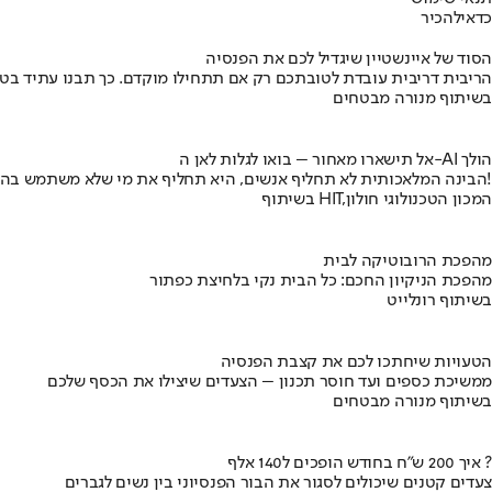
כדאי
להכיר
הסוד של איינשטיין שיגדיל לכם את הפנסיה
הריבית דריבית עובדת לטובתכם רק אם תתחילו מוקדם. כך תבנו עתיד בט
בשיתוף מנורה מבטחים
אל תישארו מאחור – בואו לגלות לאן ה-AI הולך
הבינה המלאכותית לא תחליף אנשים, היא תחליף את מי שלא משתמש בה!
בשיתוף HIT,המכון הטכנולוגי חולון
מהפכת הרובוטיקה לבית
מהפכת הניקיון החכם: כל הבית נקי בלחיצת כפתור
בשיתוף רונלייט
הטעויות שיחתכו לכם את קצבת הפנסיה
ממשיכת כספים ועד חוסר תכנון – הצעדים שיצילו את הכסף שלכם
בשיתוף מנורה מבטחים
איך 200 ש"ח בחודש הופכים ל140 אלף ?
צעדים קטנים שיכולים לסגור את הבור הפנסיוני בין נשים לגברים