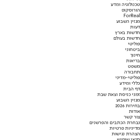
טכנולוגיה ומדע
הורוסקופ
ForReal
מגזין השבוע
דעות
חדשות בארץ
חדשות בעולם
פוליטי
ביטחוני
חינוך
בריאות
משפט
תחבורה
פוליטי-מדיני
כללי ומידע
דף הבית
זמני כניסת וצאת שבת
מגזין השבוע
בחירות 2026
אודות
צור קשר
נבחרת הכתבים והפרשנים
מדיניות פרטיות
הצהרת נגישות
תנאי שימוש