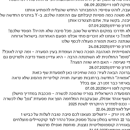
מיקה לופו וייס
08.09.2025
עבה, לוהט עסיסי: ההמבורגר החדש שהצליח להפתיע אותנו
לא משנה כמה מפיות קיבלתם עם ההזמנה שלכם, ב-Y בורגרס החדשה של
יבנה, בקשו עוד, אתם תצטרכו אותן
דורון פרידמן
07.09.2025
לא תדרכו במקום החדש של שגב, מכל סיבה שלא תהיה? הפסד שלכם!
למה? כי אנחנו לא זוכרים מתי אכלנו הפעם האחרונה בישראל ארוחה
שנתנה כזאת תמורה מעולה לכסף שלנו
דורון פרידמן
24.08.2025
האסייתית האהובה הפכה כשרה ועומדת בעין הסערה - ומה קרה לאוכל?
"סומו" החולונית לא השתנתה הרבה - היא עדיין מאוד נדיבה ולפרקים גם
די טעימה - האם היא שווה הגעה?
דורון פרידמן
28.07.2025
ברוכה הבאה לעיר: כמה שחיכינו כאן למסעדת שף כזאת
"אמאיה" החדשה ברחובות מציעה חוויה קולינרית מהסוג שלא נראה
באיזור כבר זמן רב, אם בכלל
מיקה לופו וייס
07.05.2025
המסעדה הישראלית בפריז שהפכה לכשרה - מככבת במדריך מישלן
השף אוהד אמזלג, שבעקבות המלחמה הפך את מסעדת "גפן" שלו לכשרה
- נכנס למדריך היוקרתי לשנת 2025
יעל לאור
22.04.2025
לא ניו יורק - ירושלים: מצאנו לכם סיבה טובה לעלות על כביש 1
בר 22 החדש במלון ענבל מספק אוכל נהדר לצד קוקטיילים מוצלחים
באווירה קוסמופוליטית נוצצת, סוחפת ואפילו מרגשת