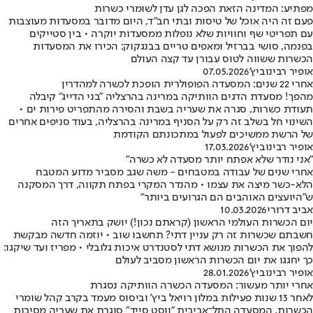
מפתיע: המדינה הזאת הפכה לגן עדן לשומרי כשרות
פעם זה היה אוכל של טיסות ובתי חב״ד, היום מדובר במסעדות מעוצבות
עם תפריטי שף וחוויות שלא נופלות ממסעדות יוקרה • בין סטייקים
בפנמה, סושי בברזיל ומאפים טריים בבנגקוק: הכירו את המסעדות
הכשרות ששווה לטוס עבורן עד קצה העולם
אופיר רבינוביץ'
07.05.2026
אחרי 22 שנים: המסעדה הפופולרית הופכת לכשרה למהדרין
מהפך! מסעדת הדגים הוותיקה במרינה בהרצליה "בני הדייג" קיבלה
תעודת כשרות, סגרה את שעריה בשבת והסירה מהתפריט פירות ים •
השינוי חל בשלב זה רק על הסניף במרינה בהרצליה, בעוד סניפים אחרים
של הרשת ממשיכים לפעול במתכונתם הקודמת
אופיר רבינוביץ'
17.03.2026
"אני נודר שלא אפתח יותר מסעדה לא כשרה"
אחרי שנים של עבודה במטבחים - משה שגב מסביר מדוע המטבח
הלא-כשר מיצה את עצמו • מהנדר המקרי בפתח תקווה, דרך המסקנה
ש"היועצים האוהבים הם הגרועים ביותר"
אביב דרורי
10.03.2026
יום הכשרות העולמי הראשון (קראתם נכון!) יושק בתאריך הזה
חשבתם שכשרות זה רק עניין דתי? תחשבו שוב • יוזמה חדשה מבקשת
להפוך את הכשרות מנושא דתי לסטנדרט איכות גלובלי • מפריז ועד שיקגו:
כך יחגגו את יום הכשרות הראשון מסביב לעולם
אופיר רבינוביץ'
28.01.2026
אחרי יותר מעשור: המסעדה הכשרה הוותיקה נסגרת
לאחר 13 שנות פעילות במלון רויאל ביץ’ וביסוס מעמד בקרב קהל שומרי
הכשרות, המסעדה התל־אביבית "ווסט סייד" סוגרת את שעריה מסיבות