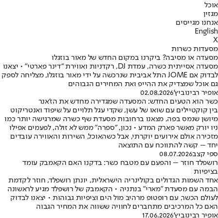
אוכל
מגזין
אנחנו מגייסים
English
X
מסעדות כשרות
מסעדה או מסיבה? ביקרנו במקום החדש של מאור בוזגלו
מסעדה אסייתית כשרה, עמדת DJ, רקדניות ואווירת "דינר פארטי" • יצאנו
לבדוק אם JOME התל אביבית שנרכשה על ידי מאור בוזגלו, מצליחה לספק
גם אוכל שמצדיק את ההייפ ואת המחירים הגבוהים
אופיר רבינוביץ'
02.08.2026
כשר הוא הטעים החדש: המסעדה שמגדירה מחדש את הז'אנר
בין קוקטיילים עם שואו של עשן, שקדי עגל תלויים על שיפוד ואנטריקוט
מיושן שנמס בפה, מצאנו ברחובות מסעדת שף כשרה שמרגישה יותר כמו
ניו יורק מאשר פארק המדע • נכון, "ספרה" ממש לא זולה, לפעמים אפילו
מזכירה אולם אירועים יוקרתי, אבל כשהאוכל, השירות והאווירה עובדים
יחד – קשה להתווכח עם התוצאה
ספי קצב
08.07.2026
רושפלד חוזר – והפעם עם מטבח כשר: בדקנו האם הקאמבק עומד
בציפיות
אחד השמות הגדולים בקולינריה הישראלית, יונתן רושפלד, חוזר לקדמת
הבמה עם מסעדת "מארי" בנתניה • הקאמבק של רושפלד מגיע לראשונה
לעולם הכשר, עם רופטופ מרהיב מול הים וציפיות גבוהות • יצאנו לבדוק
האם כל המרכיבים מתחברים לחוויה ששווה את המחיר הגבוה
אופיר רבינוביץ'
17.06.2026