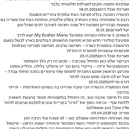
עסקיות ומפנה מקום לפעילות מלונאית בלבד
מערכת אוכל היום
18.01.2026
הכשרה הטובה בת"א מציעה כעת עסקית צהריים משגעת
רובע א' שנפתחה במרץ האחרון במלון אלקונין, פותחת כעת את שעריה גם
בשעות הצהריים ומציעה דיל שווה וחגיגה לאוהבי דגים ואוכל טוב
יעל לאור
15.01.2026
5 שפים, 5 ארוחות כשרות: פסטיבל My Kosher Menu יוצא לדרך
פסטיבל קולינרי חדש מביא חמישה מהשפים הבולטים בארץ לבשל בפעם
הראשונה במסגרת כשרה - חמישה ערבים, חמישה תפריטי טעימות
ופרשנות עכשווית למסורת היהודית
מערכת אוכל היום
05.11.2025
הביקור שלנו כאן התחיל באכזבה - מכאן זה רק הלך והשתפר
הקונספט של ורדה - בייקרי ביום ובר יין איטלקי בלילה, הדליק אותנו
מהרגע הראשון אמנם התכנית לתפוס שתי ציפורים במכה פחות עבדה -
אבל יש לנו סיבה ממש טובה לחזור
דורון פרידמן
22.10.2025
זאת המסעדה הכשרה הכי טובה שהיינו בה בשנים האחרונות - והיינו
בהרבה
כמו כל סיפור אהבה טוב, זה התחיל בסקפטיות ונגמר בהצעת נישואין
ללחוח עוף • אז מה הופך את "נורה" בקריית ענבים למקום שרוצים לחזור
אליו שוב? טוב ששאלתם
מוריה קור
09.09.2025
את הארוחה המדהימה שאכלנו כאן - לא נשכח עוד הרבה זמן
בזכות הקונספט הייחודי, השף המוכשר והחוויה יוצאת הדופן - פיקואל
החדשה בראשון לציון היא אחת ההפתעות הכי גדולות שהיו לנו השנה