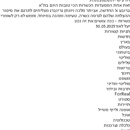
דורון פרידמן
31.03.2025
זאת אחת המסעדות הכשרות הכי טובות היום בת"א
ברובע א' החדשה, אביתר מלכה ויונתן גרינברג מצליחים לתרגם את סיפור
ההצלחה שלהם לגרסה כשרה, טעימה ומהנה במיוחד, וממש לא רק לשומרי
כשרות • ככה עושים את זה נכון
יעל לאור
30.03.2025
תגיות קשורות
חדשות
בארץ
בעולם
ביטחוני
פוליטי
פלילים
בריאות
חינוך
משפט
פוליטי-מדיני
תרבות ובידור
ForReal
ספורט
תיירות
אופנה ולייף סטייל
אוכל
טכנולוגיה
כלכלה וצרכנות