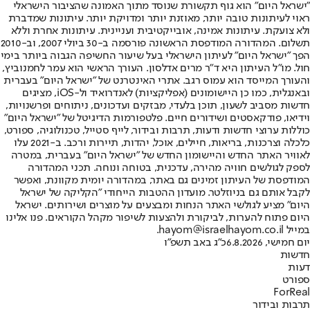
"ישראל היום" הוא גוף תקשורת שנוסד מתוך האמונה שהציבור הישראלי
ראוי לעיתונות טובה יותר, מאוזנת יותר ומדויקת יותר. עיתונות שמדברת
ולא צועקת. עיתונות אמינה, אובייקטיבית ועניינית. עיתונות אחרת וללא
תשלום. המהדורה המודפסת הראשונה פורסמה ב-30 ביולי 2007, וב-2010
הפך "ישראל היום" לעיתון הישראלי בעל שיעור החשיפה הגבוה ביותר בימי
חול. מו"ל העיתון היא ד"ר מרים אדלסון. העורך הראשי הוא עמר לחמנוביץ,
והעורך המייסד הוא עמוס רגב. אתרי האינטרנט של "ישראל היום" בעברית
ובאנגלית, כמו כן היישומונים (אפליקציות) לאנדרואיד ול-iOS, מציגים
חדשות מסביב לשעון, תוכן בלעדי, מבזקים ועדכונים, ניתוחים ופרשנויות,
וידיאו, פודקאסטים ושידורים חיים. פלטפורמות הדיגיטל של "ישראל היום"
כוללות ערוצי חדשות ודעות, תרבות ובידור, לייף סטייל, טכנולוגיה, ספורט,
כלכלה וצרכנות, בריאות, חיילים, אוכל, יהדות, תיירות ורכב. ב-2021 עלו
לאוויר האתר החדש והיישומון החדש של "ישראל היום" בעברית, במטרה
לספק לגולשים חוויה מהירה, עדכנית, בטוחה ונוחה. תכני המהדורה
המודפסת של העיתון זמינים גם באתר, במהדורה יומית מקוונת, ואפשר
לקבל אותם גם בניוזלטר. מועדון ההטבות הייחודי "הקליקה של ישראל
היום" מציע לגולשי האתר הנחות ומבצעים על מוצרים ושירותים. ישראל
היום פתוח להערות, לביקורת ולהצעות לשיפור מקהל הקוראים. פנו אלינו
במייל hayom@israelhayom.co.il.
יום חמישי, 6.8.2026
כ"ג באב תשפ"ו
חדשות
דעות
ספורט
ForReal
תרבות ובידור