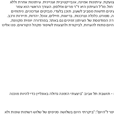
ועקת. עיתונות אמינה, אובייקטיבית ועניינית. עיתונות אחרת וללא
עור החשיפה הגבוה ביותר בימי חול. מו"ל העיתון היא ד"ר מרים אדלסון. העורך הראשי הוא עמר
 והעורך המייסד הוא עמוס רגב. אתרי האינטרנט של "ישראל היום" בעברית ובאנגלית, כמו כן היישומונים (אפליקציות) לאנדרואיד ול-iOS, מציגים חדשות מסביב לשעון, תוכן בלעדי, מבזקים ועדכונים, ניתוחים
, ספורט, כלכלה וצרכנות, בריאות, חיילים, אוכל, יהדות, תיירות ורכב.
דורה המודפסת של העיתון זמינים גם באתר, במהדורה יומית מקוונת,
היום פתוח להערות, לביקורת ולהצעות לשיפור מקהל הקוראים. פנו אלינו
 תושבת תל אביב: "ביצעתי הזמנה גדולה באונליין כדי להיות מוכנה
ר ל"היום": "ביקרתי היום בשלושה סניפים של שלוש רשתות שונות ולא