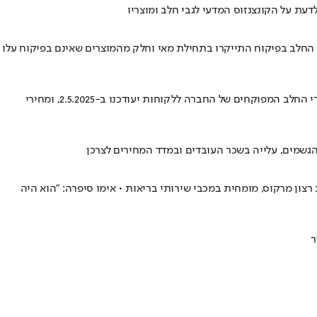
דעת על הקונצנזוס המדעי לגבי חלב ומוצריו
י החלב בפיקוח התייקרו בתחילת מאי וחלק מהמוצרים שאינם בפיקוח עלו
תנובה הודיעה היום ללקוחותיה בשוק הקמעונאי והמוסדי על עדכון מחירי מוצרי החלב, עקב עלייה במחיר החלב הגולמי ומדדים נוספים • מחירי מוצרי החלב המפוקחים של החברה ללקוחות יעודכנו ב-2.5.2025, ומחירי
ל במזל ע"י ד"ר רעות רצון מרקוס, מומחית במכבי שירותי בריאות • אימו סיפרה: "הוא היה
ר