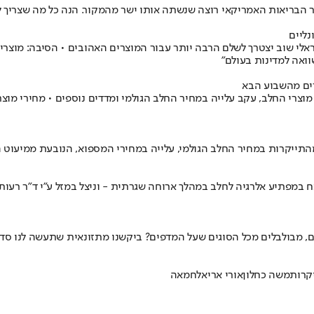
ושר הבריאות האמריקאי רוצה שנשתה אותו ישר מהמקור. הנה כל מה שצריך ל
נליים
ראלי שוב יצטרך לשלם הרבה יותר עבור המוצרים האהובים • הסיבה: מוצר
וואה למדינות בעולם"
רים מהשבוע הבא
 ניסה בעבר, תינוק בן 10 חודשים מרעננה פיתח במפתיע אלרגיה לחלב במהלך ארוחה שגרתית - וניצ
, מבולבלים מכל הסוגים שעל המדפים? ביקשנו מתזונאית שתעשה לנו סד
קרות
משה כחלון
אורי אריאל
חמאה