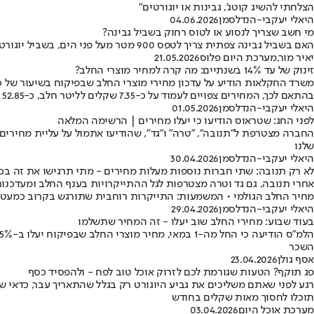
הצלחתי להשיג קוטג', גבינות או יוגורטים"
היאלי יעקבי-הנדלסמן
04.06.2026
מי חשב שצריך לנסוע או לטוס רחוק בשביל גבינה?
האם בשביל גבינה צפתית צריך לטפס 900 מטר מעל פני הים, בשביל יוגורט יווני צריך פרות שיודעות מה זה "יאסו" ופרמז’ן צריכה שליצרן שלה תהיה ר’ מתגלגלת? על גבינות עם שמות של מקומות
יאיר מור
,
מערכת היום פלוס
21.05.2026
זינוק של עד 14% בשנתיים: מה קרה למחיר מוצרי החלב?
בהתאם לכך, המחירים צפויים לעמוד על כ-7.35 שקלים לליטר חלב, כ-52.85 שקלים לקילוגרם גבינת עמק במעדנייה וכ-13 שקלים לליטר שוקו
היאלי יעקבי-הנדלסמן
01.05.2026
לפני החג: שטראוס הודיעו כי יעלו מחירים | הרשימה המלאה
החברה מצטרפת ל"תנובה", "טרה" ו"גד", שהודיעו אתמול על עליית מחירים
שלנו
היאלי יעקבי-הנדלסמן
30.04.2026
לא רק תנובה: שתי חברות נוספות מעלות מחירים - מתי תרגישו את זה בכ
אחרי תנובה, גם גד וטרה מצטרפות לגל ההתייקרויות בענף החלב ומעדכנו
מחיר החלב הגולמי • המשמעות: התייקרות רוחבית שתורגש בקרוב כמעט ב
היאלי יעקבי-הנדלסמן
29.04.2026
בעוד שבוע: מחירי החלב שוב יעלו - זה המחיר שתשלמו
השכר
אסף גולן
23.04.2026
פג תוקף? הטעות שגורמת לכם לזרוק אוכל טוב לפח - ולהפסיד כסף
רגע לפני שאתם משליכים את גביע היוגורט רק בגלל שהתאריך עבר, כדאי ש
תוכלו לחסוך מאות שקלים בחודש
מערכת אוכל היום
03.04.2026