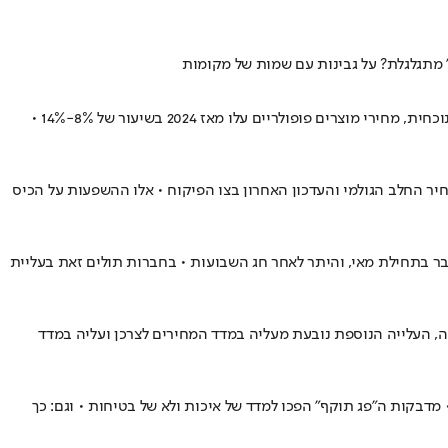
משרד החקלאות הודיע על עדכון מחירי מוצרי החלב שבפיקוח בשיעור של כ-1% • מבדיקה של מחלקת המחקר בלובי 99 עולה כי לאחר ההתייקרות הנוכחית, מחירי מוצרים פופולריים עלו מאז 2024 בשיעור של 8%-14% •
יר החלב הגולמי והעדכון האחרון בצו הפיקוח • אלו ההשפעות על הכיס
בר בתחילת מאי, והיתר לאחר חג השבועות • בחברות תולים זאת בעליית
 החל מה-1 במאי, מחיר מוצרי החלב שבפיקוח יעלו ב-1.05% • זאת לאחר שהמחיר עודכן כבר במאי 2025, עם עלייה של כ-1.4% • לפיה, העלייה הנוספת נובעת מעליה במדד המחירים לצרכן ועליה במדד
דבקות ה"פג תוקף" הפכו למדד של איכות ולא של בטיחות • וגם: כך