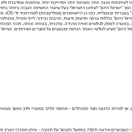
לעיתונות טובה יותר, מאוזנת יותר ומדויקת יותר. עיתונות שמדברת ולא צ
שלום. המהדורה המודפסת הראשונה פורסמה ב-30 ביולי 2007, וב-2010 הפך "ישראל היום" לעיתון הישראלי בעל שי
לחמנוביץ,
ל היום" כוללות ערוצי חדשות ודעות, תרבות ובידור, לייף סטייל, טכנולוגיה
ברית, במטרה לספק לגולשים חוויה מהירה, עדכנית, בטוחה ונוחה. תכני המה
ל היום" מציע לגולשי האתר הנחות ומבצעים על מוצרים ושירותים. ישראל 
ן, אך למרות הרגעה מצד המנהלים - מחסור חלקי במוצרי חלב נמשך בשטח •
 כשבועיים אירעה תקלה במפעל הקוטג' של תנובה • איתן ממרכז הארץ סיפ