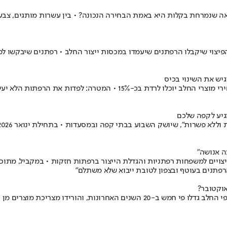
 שנמרחת בקלות היא באמת הבחירה הנכונה? • בין עשרות מותגים, צבעי
יצוי שיקבלו הרפתנים שיעמדו במכסות ייצור החלב • רפתנים שיבקשו 
יש את השינוי בכיס
במשרד האוצר מעריכים כי באמצעות רפורמת החלב שמוביל שר האוצר, מחירי 
גיע לקפה שלכם
ויים למשפחות רפתניות והגדלת הייצור ברפתות חזקות • במקביל, מתוכנ
רפתנים בעוטף ובצפון לטובת ייבוא שלא משתלם"
משרד החקלאות מפרסם נתוני צריכת חלב ומוצריו לקראת שבועות • תחליפי החלב גדלו פ