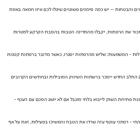
ם והבטחות – יש כמה סימנים פשוטים שיגלו לכם איזו חמאה באמת
למכור את הרפתות, יקבלו מהמדינה הטבות בהסבת הקרקע למטרות
מוצרי החלב יוכלו לרדת בכ-15% • המטרה: לפדות את הרפתות הלא יעילות • המשמעות: שליש מהרפתות יסגרו, כאשר מדובר ברפתות קטנות
מחלבות גד וחברת Remilk הישראלית הכריזו על מוצר חדש, "חלב ללא פרות וללא פשרות", שיושק השבוע בבתי קפה ובמסעדות • בתחילת ינואר 2026 החלב החדש יימכר ברשתות השיווק המובילות ובחודשים הקרובים
נת פתיחת השוק לייבוא בלתי מוגבל אם לא יושג הסכם עם הענף •
י חמש ב-20 השנים האחרונות, והורידו מצריכת מוצרים מן החי • רפתני עוטף עזה שרדו את הטבח והמשיכו בפעילות, זאת על אף