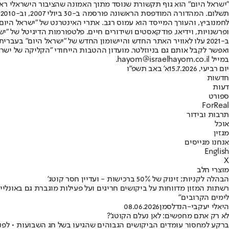
"ישראל היום" הוא גוף תקשורת שנוסד מתוך האמונה שהציבור הישראלי ראוי 
ת
ופרשנויות, וידיאו, פודקאסטים ושידורים חיים. פלטפורמות הדיגיטל של "ישרא
ב-2021 עלו לאוויר האתר החדש והיישומון החדש של "ישראל היום" בע
ואפשר לקבל אותם גם בניוזלטר. מועדון ההטבות הייחודי "הקליקה של ישרא
במייל hayom@israelhayom.co.il.
יום רביעי, 15.7.2026
א' באב תשפ"ו
חדשות
דעות
ספורט
ForReal
תרבות ובידור
אוכל
מגזין
אנחנו מגייסים
English
X
מוצרי חלב
הבהלה לקניות: זינוק של 50% ברכישות - ועדיין חסר קוטג'
רשתות המזון מדווחות על ביקושים חריגים ועל פעילות מוגברת גם באונליי
לימים הקרובים"
היאלי יעקבי-הנדלסמן
08.06.2026
לא רק אתם מחפשים: לאן נעלם הקוטג'?
ברקע למחסור עומדים הביקושים הגבוהים שהגיעו בשל חג השבועות • לפני