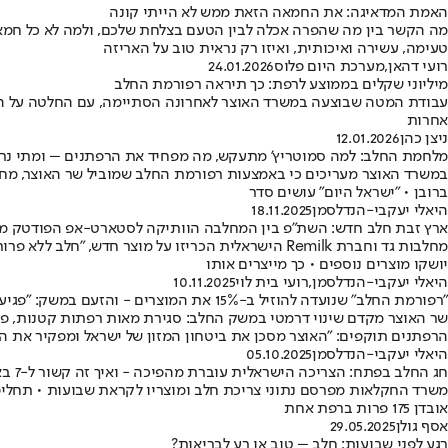
האמת המדאיגה: את החמאה הזאת ממש לא הייתי קונה
מה הקשר בין מה שהפרה אכלה לבין הטעם בצלחת שלכם, ולמה לא כל חמאה
טעימה, עשירה ואיכותית, ואיזו רק נראית טוב על האריזה
רועי דהאן
,
מערכת היום פלוס
24.01.2026
מיליוני שקלים בממוצע לרפת: כך תיראה רפורמת החלב
עבודת המטה שבוצעה במשרד האוצר לאחרונה הסתיימה, עם החלטה על הפ
אחרות
ניצן כהן
12.01.2026
מלחמת החלב: למה סמוטריץ’ מתעקש, מה מפחיד את הרפתנים – ומתי נרג
ברובן • "ישראל היום" עושים סדר
היאלי יעקבי-הנדלסמן
18.11.2025
ארץ זבת חלב חדש: השת"פ בין המחלבה הוותיקה לסטארט-אפ הפודטק מ
יושקו מוצרים נוספים • כך מייצרים אותו
היאלי יעקבי-הנדלסמן
,
רועי בית לוי
10.11.2025
"רפורמת החלב" שנועדה להוזיל ב-15% את המוצרים - והזעם במשק: "פגיעה אנושה"
שר האוצר מקדם שינוי דרמטי במשק החלב: סגירת מאות רפתות קטנות, פיצ
הרפתנים תוקפים: "האוצר מסכן את ביטחון המזון של ישראל ומפקיר את ה
היאלי יעקבי-הנדלסמן
05.10.2025
חג החלב בפתח: הצריכה הישראלית עוברת מהפיכה - ואיך זה קשור ל-7 באוקטובר?
אובדן 175 פרות ברפת אחת
אסף גולן
29.05.2025
רגע לפני שבועות: חלב – טוב או רע לבריאות?