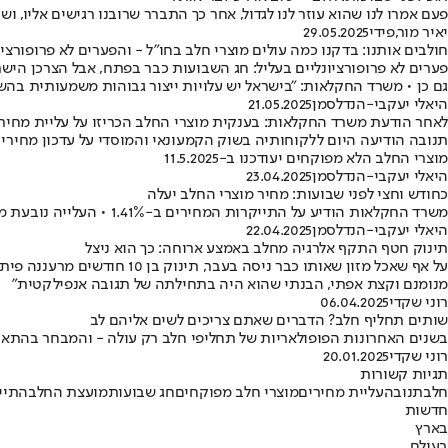
פעם אמרו לנו שהוא עוזר לנו לגדול, אחר כך התברר שרובנו רגישים אליו, 
יאיר מור
,
פידי
29.05.2025
חולבים אותנו: בדקנו כמה עולים מוצרי חלב בחו"ל - והפערים לא פרופורציו
פערים לא פרופורציונליים בעליל: חג השבועות כבר בפתח, אבל הצרכן היש
גם כן • משרד החקלאות: "בישראל יש עלויות ייצור גבוהות משמעותית בהש
היאלי יעקבי-הנדלסמן
21.05.2025
לאחר הודעת משרד החקלאות: בענקית מוצרי החלב הכריזו על עליית מחי
מוצרי החלב הלא מפוקחים יעודכנו ב-11.5.2025
היאלי יעקבי-הנדלסמן
23.04.2025
כחודש וחצי לפני שבועות: מחיר מוצרי החלב יעלה
משרד החקלאות הודיע על התייקרות המחירים ב-1.41% • העלייה נובעת מהתייקרות במחיר החלב הגולמי, עלייה במחירי המספוא, הנובעת ממיעוט הגשמים, עלייה בשכר העובדים ובמדד המחירים לצרכן
היאלי יעקבי-הנדלסמן
22.04.2025
תינוק חטף התקף אלרגיה מחלב באמצע ארוחה: כך הוא ניצל
על אף שאכל מזון שאותו כבר
מנומנם וקצת אפתי, הבנתי שהוא היה בתחילתה של תגובה אנפילקטית"
רוני שקדי
06.04.2025
שותים תחליף חלב? הדברים שאתם צריכים לשים אליהם לב
בשנים האחרונות הפופולאריות של תחליפי חלב רק עולה - והמבחר בהתאם
רוני שקדי
20.01.2025
תגיות קשורות
חלב
תנובה
עליית מחירים
מוצרי חלב מפוקחים
חג שבועות
מועצת החלב
התיי
חדשות
בארץ
בעולם