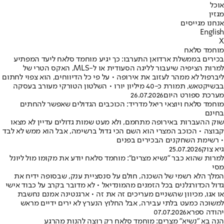
אוכל
מגזין
אנחנו מגייסים
English
X
מוחמד סלאח
בכירים בממשלת ארדואן התערבו: כך יגיע מוחמד סלאח ליעד המפתיע
למרות הציפיה שיעבור לליגה הסעודית או ל-MLS, האקס הטרי של
ליברפול לא ממהר לעזוב את אירופה • על פי כל הדיווחים, הוא צפוי לחתום
בבשיקטאש, תמורת כ-40 מיליון יורו • השלטון הטורקי מעורב בעסקה
מערכת ספורט היום
26.07.2026
מוחמד סלאח ויוצאי ריאל מדריד: הכוכבים הגדולים שאפשר להחתים
בחינם
שוק ההעברות באירופה מתחמם, ולא מעט שמות גדולים עדיין לא מצאו
קבוצה • הכוכב המצרי הוא השם הכי גדול ברשימה, אבל הוא ממש לא לבד
• רשימת השחקנים הבכירים בפנים
גיא צוק
25.07.2026
למרות שהוא כבר "נשיא מצרים": מוחמד סלאח יודע את מקומו מול ליונל
מסי
המלך הלא רשמי של השכנה, חולם על סנסציית ענק, שבסופה ידיח את
גדול הכדורגלנים בכל הזמנים מהמונדיאל • לא מדובר בקרב על כבוד אישי
או אגו, מכיוון שהשניים מעריכים זה את זה • ארגנטינה אמנם נחשבת
למשוכה כמעט בלתי עבירה, אבל החלוץ הנערץ לא ירים ידיים מראש
יהודה ספרא
07.07.2026
הנה בא "נשיא" מצרים: מוחמד סלאח רק רוצה להנות מהרגע