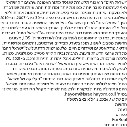
"ישראל היום" הוא גוף תקשורת שנוסד מתוך האמונה שהציבור הישראלי
ראוי לעיתונות טובה יותר, מאוזנת יותר ומדויקת יותר. עיתונות שמדברת
ולא צועקת. עיתונות אמינה, אובייקטיבית ועניינית. עיתונות אחרת וללא
תשלום. המהדורה המודפסת הראשונה פורסמה ב-30 ביולי 2007, וב-2010
הפך "ישראל היום" לעיתון הישראלי בעל שיעור החשיפה הגבוה ביותר בימי
חול. מו"ל העיתון היא ד"ר מרים אדלסון. העורך הראשי הוא עמר לחמנוביץ,
והעורך המייסד הוא עמוס רגב. אתרי האינטרנט של "ישראל היום" בעברית
ובאנגלית, כמו כן היישומונים (אפליקציות) לאנדרואיד ול-iOS, מציגים
חדשות מסביב לשעון, תוכן בלעדי, מבזקים ועדכונים, ניתוחים ופרשנויות,
וידיאו, פודקאסטים ושידורים חיים. פלטפורמות הדיגיטל של "ישראל היום"
כוללות ערוצי חדשות ודעות, תרבות ובידור, לייף סטייל, טכנולוגיה, ספורט,
כלכלה וצרכנות, בריאות, חיילים, אוכל, יהדות, תיירות ורכב. ב-2021 עלו
לאוויר האתר החדש והיישומון החדש של "ישראל היום" בעברית, במטרה
לספק לגולשים חוויה מהירה, עדכנית, בטוחה ונוחה. תכני המהדורה
המודפסת של העיתון זמינים גם באתר, במהדורה יומית מקוונת, ואפשר
לקבל אותם גם בניוזלטר. מועדון ההטבות הייחודי "הקליקה של ישראל
היום" מציע לגולשי האתר הנחות ומבצעים על מוצרים ושירותים. ישראל
היום פתוח להערות, לביקורת ולהצעות לשיפור מקהל הקוראים. פנו אלינו
במייל hayom@israelhayom.co.il.
יום שלישי, 4.8.2026
כ"א באב תשפ"ו
חדשות
דעות
ספורט
ForReal
תרבות ובידור