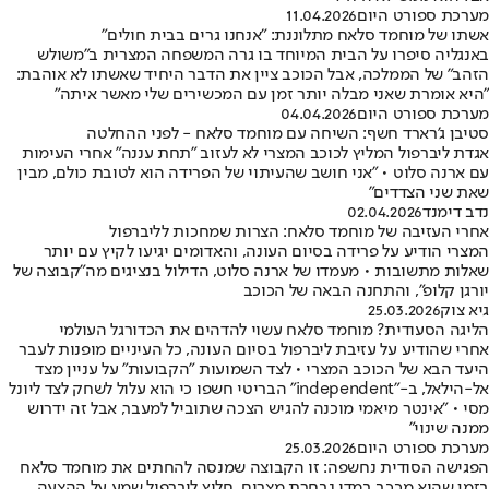
מערכת ספורט היום
11.04.2026
אשתו של מוחמד סלאח מתלוננת: "אנחנו גרים בבית חולים"
באנגליה סיפרו על הבית המיוחד בו גרה המשפחה המצרית ב"משולש
הזהב" של הממלכה, אבל הכוכב ציין את הדבר היחיד שאשתו לא אוהבת:
"היא אומרת שאני מבלה יותר זמן עם המכשירים שלי מאשר איתה"
מערכת ספורט היום
04.04.2026
סטיבן ג'רארד חשף: השיחה עם מוחמד סלאח - לפני ההחלטה
אגדת ליברפול המליץ לכוכב המצרי לא לעזוב "תחת עננה" אחרי העימות
עם ארנה סלוט • "אני חושב שהעיתוי של הפרידה הוא לטובת כולם, מבין
שאת שני הצדדים"
נדב דימנד
02.04.2026
אחרי העזיבה של מוחמד סלאח: הצרות שמחכות לליברפול
המצרי הודיע על פרידה בסיום העונה, והאדומים יגיעו לקיץ עם יותר
שאלות מתשובות • מעמדו של ארנה סלוט, הדילול בנציגים מה"קבוצה של
יורגן קלופ", והתחנה הבאה של הכוכב
גיא צוק
25.03.2026
הליגה הסעודית? מוחמד סלאח עשוי להדהים את הכדורגל העולמי
אחרי שהודיע על עזיבת ליברפול בסיום העונה, כל העיניים מופנות לעבר
היעד הבא של הכוכב המצרי • לצד השמועות "הקבועות" על עניין מצד
אל-הילאל, ב-"independent" הבריטי חשפו כי הוא עלול לשחק לצד ליונל
מסי • "אינטר מיאמי מוכנה להגיש הצכה שתוביל למעבר, אבל זה ידרוש
ממנה שינוי"
מערכת ספורט היום
25.03.2026
הפגישה הסודית נחשפה: זו הקבוצה שמנסה להחתים את מוחמד סלאח
בזמן שהוא מככב במדי נבחרת מצרים, חלוץ ליברפול שמע על ההצעה