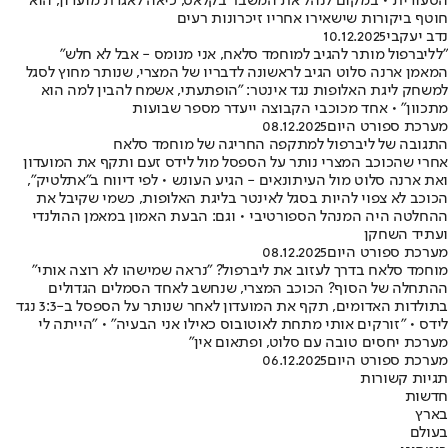
הסעודית • במקום לנהל את המשבר בקלאס, כיאה לאגדת מועדון, הוא
חוטף ביקורות שישאירו אחריו זיכרונות רעים
נדב יעקבי
10.12.2025
"לליברפול מותר להגיב למוחמד סלאח, אני מנומס - אבל לא חלש"
המאמן ארנה סלוט הגיב לראשונה לדבריו של המצרי, שנותר מחוץ לסגל
למשחק ליגת האלופות נגד אינטר: "הופתעתי, אשמח להבין למה הוא
מתכוון" • אחד מכוכבי הקבוצה ייעדר מספר שבועות
מערכת ספורט היום
08.12.2025
התגובה של ליברפול למתקפה החריגה של מוחמד סלאח
אחרי שהכוכב המצרי נותר על הספסל מול לידס זעם ותקף את המועדון
ואת ארנה סלוט מול העיתונאים - הגיע העונש • לפי דיווח ב"אתלטיק",
הכוכב לא צפוי להיות בסגל לאינטר בליגת האלופות, כשמי שקיבל את
ההחלטה היה המנהל הספורטיבי • וגם: הבעת האמון במאמן ההולנדי
ועתיד השחקן
מערכת ספורט היום
08.12.2025
מוחמד סלאח בדרך לעזוב את ליברפול? "נראה שמישהו לא רוצה אותי"
ההתחלה של הסוף? הכוכב המצרי, שנחשב לאחד הסמלים הגדולים
בתולדות האדומים, תקף את המועדון לאחר שנותר על הספסל ב-3:3 נגד
לידס • "זורקים אותי מתחת לאוטובוס כאילו אני הבעיה" • "הייתה לי
מערכת יחסים טובה עם סלוט, ופתאום אין"
מערכת ספורט היום
06.12.2025
תגיות קשורות
חדשות
בארץ
בעולם