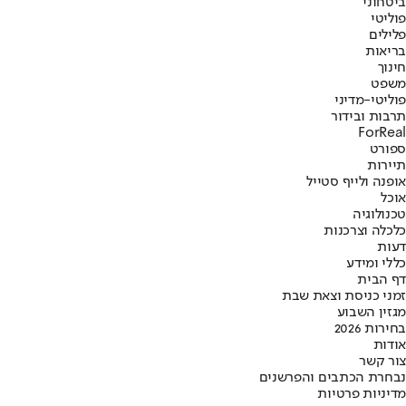
ביטחוני
פוליטי
פלילים
בריאות
חינוך
משפט
פוליטי-מדיני
תרבות ובידור
ForReal
ספורט
תיירות
אופנה ולייף סטייל
אוכל
טכנולוגיה
כלכלה וצרכנות
דעות
כללי ומידע
דף הבית
זמני כניסת וצאת שבת
מגזין השבוע
בחירות 2026
אודות
צור קשר
נבחרת הכתבים והפרשנים
מדיניות פרטיות