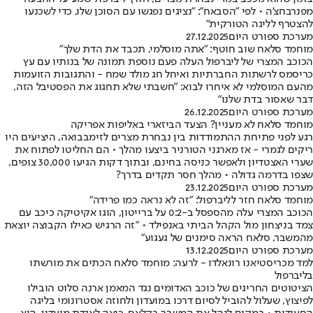
מפנרבחצ'ה • לפי "הסבאח": "נציגים נפגשו עם הסוכן שלו, כדי לשכנעו
להצטרף לליגה הטורקית"
מערכת ספורט היום
27.12.2025
מוחמד סלאח שוב חוטף: "אתה מוסלמי, תכבד את הדת שלך"
הכוכב המצרי של ליברפול העלה פעם נוספת תמונה של בנותיו עם עץ
כריסמס לרשתות החברתיות ואיחל חג מולד שמח - והתגובות הזועמות
מהעם המוסלמי לא איחרו לבוא: "חשבתי שלא תחגוג את הפסטיבל הזה,
דבר שאסור בדת שלנו"
מערכת ספורט היום
26.12.2025
מוחמד סלאח לא מעניין? הצעד הביזארי באליפות אפריקה
רגע לפני פתיחת ההתמודדות בין נבחרת מצרים לזימבבואה, היציעים היו
ריקים לגמרי - אז מארגני הטורניר ביצעו מהלך • הם החליטו לפתוח את
שערי האצטדיון ולאפשר כניסה בחינם, ובתוך דקות הגיעו 30,000 צופים,
שצפו בדרמה גדולה • מהלך חסר תקדים בדרך?
מערכת ספורט היום
23.12.2025
מוחמד סלאח חזר לליברפול: "זה לא נראה כמו פרידה"
הכוכב המצרי עלה מהספסל ב-0:2 על ברייטון, הוגו אקיטיקה כיכב עם
צמד בניצחון מול הקהל הביתי באנפילד • "זה הרגיש כאילו הקבוצה יוצאת
מהמשבר, סלאח הראה סימנים של געגוע"
מערכת ספורט היום
13.12.2025
למד מכריסטיאנו רונאלדו - לרעה: מוחמד סלאח הכתים את מורשתו
בליברפול
הציטוטים החריגים של כוכב האדומים נגד המאמן ארנה סלוט הובילו
לפיצוץ, שעלול להוביל לסיום דרכו במועדון ולחוזה אסטרונומי בליגה