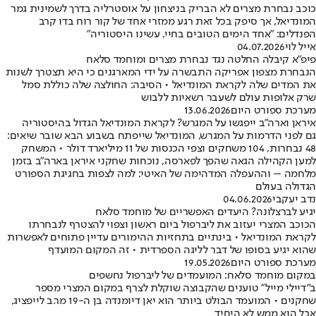
כוכב נבחרת מצרים לא הבריק בניצחון על אוסטרליה בדרך לשמינית גמר
המונדיאל, אך סיפק בכל זאת רגע ממזרי אחד של קור רוח בדו קרב
הפנדלים: "אחד הימים הטובים בחיי, עשינו היסטוריה"
אייל לוי
04.07.2026
פיפ"א קיבלה החלטה נגד נבחרת מצרים ומוחמד סלאח
הנבחרת מצפון אפריקה התבשרה על ידי המארגנים כי היא תצטרך לשנות
את המדים שלה לקראת המונדיאל • הסיבה: החולצה שלה כוללת סמל
שרק אלופות עולם לשעבר רשאיות ללבוש
מערכת ספורט היום
13.06.2026
איראן וארה"ב ייפגשו על המגרש? לקראת המונדיאל הגדול בהיסטוריה
גם לפני הדרמות על המגרש, המונדיאל שייפתח בשבוע הבא שובר שיאים:
48 נבחרות, 104 משחקים וצפי הכנסות של 11 מיליארד דולר • המשחק
למען הקהילה הגאה שהפך לפארסה, נוכחות שחקני איראן בארה"ב בזמן
מלחמה – וההעפלה המדהימה של האיטי: למה לצפות בחגיגת הספורט
הגדולה בעולם
נדב יעקבי
04.06.2026
יגיע לברצלונה? היעדים האפשריים של מוחמד סלאח
הכוכב המצרי יעזוב את ליברפול ביום ראשון וצפוי להצטרף לנבחרתו
לקראת המונדיאל • בינתיים בתחזיות ההימורים עדיין פתוחים לאפשרות
שהוא יגיע בסופו של דבר לליגה הספרדית • זה המקום המועדף
מערכת ספורט היום
19.05.2026
במקום מוחמד סלאח: המועמדים של ליברפול נחשפים
ב"דיילי מייל" טוענים שהקבוצה שוקלת לצרף במקום המצרי מספר
שחקנים • המועמד הבולט ביותר הוא יאן דיומנדה בן ה-19 מר.ב לייפציג,
אבל הוא ממש לא היחיד