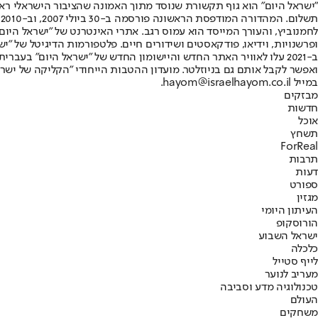
"ישראל היום" הוא גוף תקשורת שנוסד מתוך האמונה שהציבור הישראלי ראוי 
ת
ופרשנויות, וידיאו, פודקאסטים ושידורים חיים. פלטפורמות הדיגיטל של "ישרא
ב-2021 עלו לאוויר האתר החדש והיישומון החדש של "ישראל היום" בע
ואפשר לקבל אותם גם בניוזלטר. מועדון ההטבות הייחודי "הקליקה של ישרא
במייל hayom@israelhayom.co.il.
מבזקים
חדשות
אוכל
תשחץ
ForReal
תרבות
דעות
ספורט
מגזין
העיתון היומי
הורוסקופ
ישראל השבוע
כלכלה
לייף סטייל
מעריב לנוער
טכנולוגיה מדע וסביבה
העולם
משחקים