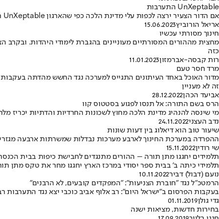
UnXeptable התערבות
אם הדור הצעיר ירצה לכפות עלי מדינת הלכה כפי שהארגון UnXeptable רוצה שאאמין - אלחם בכל כוחי • אבל אבקש מכם, יורדים יקרים, לא לעזור לי בזה
אריאל הורוביץ
15.06.2023
חינוך מסורתי עכשיו
כזה
רות קבסה-אברמזון
11.01.2023
מרד חסר טעם
מדור האוכל באחד העיתונים התגייס למערכה נגד החשש מהדתה בעקבות תו
זה לא מעניין
אביעד הכהן
28.12.2022
הרס בשם התורה: אל תנסו לפגוע בסטטוס קוו
מי שינסה להנהיג מדינת הלכה מחוץ לשכונות החרדיות והדתיות יכריז מלחמה 
נדב העצני
24.11.2022
שיעור טוב הוא דיאלוג בין דעות שונות
ההפרדה במערכת החינוך לארבע מערכות נבדלות שמשרתות ארבעה מגזרים,
שי רודין
15.11.2022
תלמידים יחגגו מתן תורה – ההורים מתנגדים לחבישת כיפות בבית הכנסת
תלמידי כיתה ב' בבית ספר יסודי במרכז הארץ יחגגו מחר את טקס מתן תור
נועם (דבול) דביר
10.11.2022
הרמטכ"ל נגד "חוברת הצניעות": "המפקדים קובעים, לא הרבנים"
בעקבות הפרסום ב"ישראל היום": רב אלוף אביב כוכבי יצא נגד התערבות ר
גדי גולן
01.11.2019
בחירות חדשות, מציאות ישנה
חנני בלייך
17.09.2019