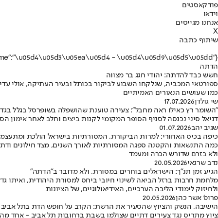
פודקאסטים
וידאו
אנחנו מגייסים
X
שיתוף כתבה
{"name":"\u05d4\u05d3\u05ea\u05d4 - \u05d4\u05d9\u05d5\u05dd"}
הדתה
חשש כבד להדתה: יהודי חגג בר מצווה
ספורטאי המכביה, שנלקחו השבוע לביקור בכותל ובעיר העתיקה, אולי עדיי
כמו שעושים הנאורים האמיתיים
שי גולדן
17.07.2026
"השומר רץ כאילו ראה מחבל": צעירה טוענת שהושפלה בשופרסל בגלל בגדי
דניאל סיני נכנסה לסניף הסופר המקומי לקנות ביצים וחלב לאחר אימון הס
שגיב יהב
01.07.2026
כיפה בכיס האחורי: למרות הביקורת, המסורתיות בישראל הולכת ומתעצמ
כמה התנשאות והקטנה ספגה המסורתיות לאורך השנים, מצד חילונים ודתיי
ולא בזרם שדורש הכרה ומעמד
נדב שרגאי
20.05.2026
הגיע זמן תנ"ך: הישראלים בוחרים במסורת, ולא מדובר ב"הדתה"
מלחמת חרבות ברזל הביאה לשינוי חיובי ביחס למסורת היהודית, ואיתו ג
ולחיזוק לימודי הליבה הערכיים, האידיאולוגיים, של הציונות
פרופ' אשר כהן
20.05.2026
הישיבה, הנשק והציוץ שהסעיר את הרשת: הקרב על חופש הדת בתל אביב
ציוץ מתריס נגד צעירים דתיים שצולמו בשבת ברחובות תל אביב - אחד מהם