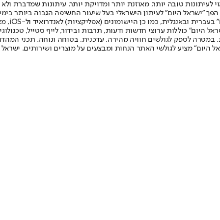
לעיתונות טובה יותר, מאוזנת יותר ומדויקת יותר. עיתונות שמדברת ולא צ
שלום. המהדורה המודפסת הראשונה פורסמה ב-30 ביולי 2007, וב-2010 הפך "ישראל היום" לעיתון הישראלי בעל שי
לחמנוביץ,
ל היום" כוללות ערוצי חדשות ודעות, תרבות ובידור, לייף סטייל, טכנולוגיה
ברית, במטרה לספק לגולשים חוויה מהירה, עדכנית, בטוחה ונוחה. תכני המה
ל היום" מציע לגולשי האתר הנחות ומבצעים על מוצרים ושירותים. ישראל 