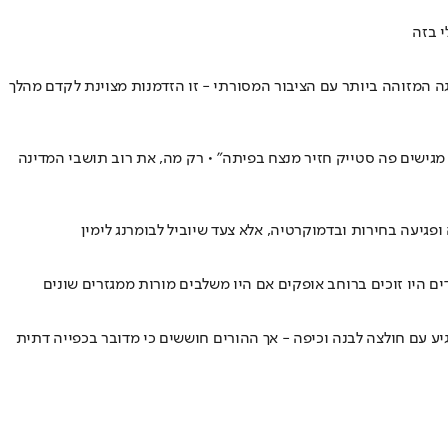
יותר מ־40% מעוניינים בכך • כיוון ששר החינוך מגיע מהמפלגה המזוהה ביותר עם הציבור המסורתי - זו הזדמנות מצוינת לקדם מהלך
גישים פה סטייק חזיר מנצח בפיתה" • רק מה, את רוב תושבי המדינה
 ופגיעה בחירות ובדמוקרטיה, אלא צעד שיוביל לבומרנג לימין
היו זוכים ברוחב אופקים אם היו משלבים מורות ממגזרים שונים
ע עם חולצה לבנה וכיפה - אך ההורים חוששים כי מדובר בכפייה דתית