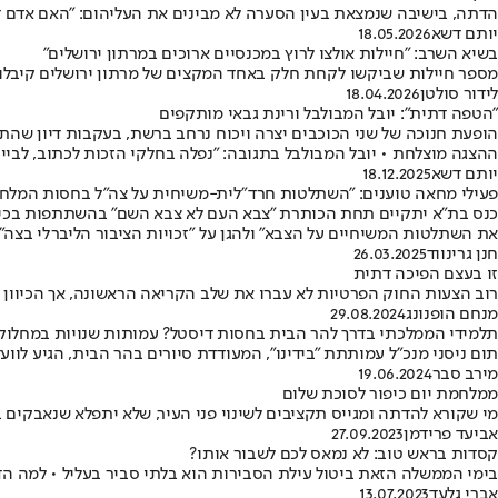
הדתה, בישיבה שנמצאת בעין הסערה לא מבינים את העליהום: "האם אדם דת
יותם דשא
18.05.2026
בשיא השרב: "חיילות אולצו לרוץ במכנסיים ארוכים במרתון ירושלים"
מספר חיילות שביקשו לקחת חלק באחד המקצים של מרתון ירושלים קיבלו ה
לידור סולטן
18.04.2026
"הטפה דתית": יובל המבולבל ורינת גבאי מותקפים
הופעת חנוכה של שני הכוכבים יצרה ויכוח נרחב ברשת, בעקבות דיון שהתק
ההצגה מוצלחת • יובל המבולבל בתגובה: "נפלה בחלקי הזכות לכתוב, לבי
יותם דשא
18.12.2025
פעילי מחאה טוענים: "השתלטות חרד"לית-משיחית על צה"ל בחסות המלח
כנס בת"א יתקיים תחת הכותרת "צבא העם לא צבא השם" בהשתתפות בכירים במ
את השתלטות המשיחיים על הצבא" ולהגן על "זכויות הציבור הליברלי בצה"
חנן גרינווד
26.03.2025
זו בעצם הפיכה דתית
רוב הצעות החוק הפרטיות לא עברו את שלב הקריאה הראשונה, אך הכיוון 
מנחם הופנונג
29.08.2024
תלמידי הממלכתי בדרך להר הבית בחסות דיסטל? עמותות שנויות במחלוק
תום ניסני מנכ"ל עמותתת "בידינו", המעודדת סיורים בהר הבית, הגיע לו
מירב סבר
19.06.2024
ממלחמת יום כיפור לסוכת שלום
מי שקורא להדתה ומגייס תקציבים לשינוי פני העיר, שלא יתפלא שנאבקים ב
אביעד פרידמן
27.09.2023
קסדות בראש טוב: לא נמאס לכם לשבור אותו?
בימי הממשלה הזאת ביטול עילת הסבירות הוא בלתי סביר בעליל • למה הד
אברי גלעד
13.07.2023