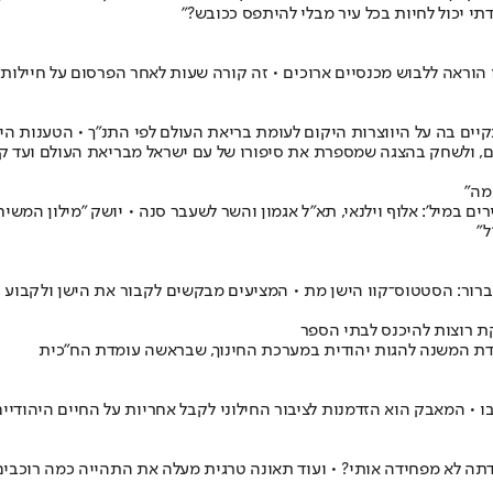
י יכול לחיות בכל עיר מבלי להיתפס ככובש?"
וראה ללבוש מכנסיים ארוכים • זה קורה שעות לאחר הפרסום על חיילות 
יים בה על היווצרות היקום לעומת בריאת העולם לפי התנ"ך • הטענות היו
ים, ולשחק בהצגה שמספרת את סיפורו של עם ישראל מבריאת העולם ועד ק
מה"
יל': אלוף וילנאי, תא"ל אגמון והשר לשעבר סנה • יושק "מילון המשיחיו
ל"
ברור: הסטטוס־קוו הישן מת • המציעים מבקשים לקבור את הישן ולקבוע 
ת רוצות להיכנס לבתי הספר
ועדת המשנה להגות יהודית במערכת החינוך, שבראשה עומדת הח"כית
ו • המאבק הוא הזדמנות לציבור החילוני לקבל אחריות על החיים היהודיים
תה לא מפחידה אותי? • ועוד תאונה טרגית מעלה את התהייה כמה רוכבים 