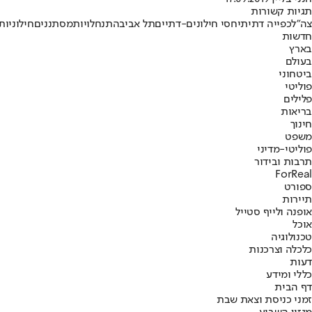
תגיות קשורות
צה"ל
כפייה דתית
יחסי חילונים-דתיים
תל אביב
התנחלויות
מסתננים
חילוניות
חדשות
בארץ
בעולם
ביטחוני
פוליטי
פלילים
בריאות
חינוך
משפט
פוליטי-מדיני
תרבות ובידור
ForReal
ספורט
תיירות
אופנה ולייף סטייל
אוכל
טכנולוגיה
כלכלה וצרכנות
דעות
כללי ומידע
דף הבית
זמני כניסת וצאת שבת