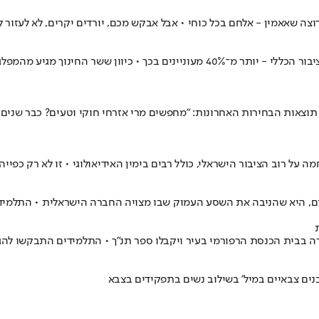
מחצית מההורים המסורתיים מעוניינים בהגברת לימודי היהדות. ובקרב הציבור הכללי - 
צאות הבחירות האחרונות: "מחפשים מרי אזרחי חוקי וטעים? כבר שנים מ
על רוב הציבור הישראלי, כולל רבים בימין האידיאולוגי • זו לא רק כפייה
 היא שהניבה את השסע העמוק שבו מצויה החברה הישראלית • התלמידים 
ה בבית הכנסת הרפורמי בעיר ויקבלו ספר תנ"ך • התלמידים התבקשו להגי
בנים צבאיים במיל' בשילוב נשים בתפקידים בצבא