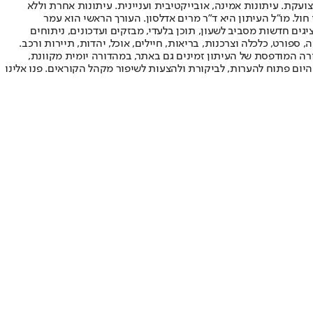
ועקת. עיתונות אמינה, אובייקטיבית ועניינית. עיתונות אחרת וללא
עור החשיפה הגבוה ביותר בימי חול. מו"ל העיתון היא ד"ר מרים אדלסון. העורך הראשי הוא עמר
 והעורך המייסד הוא עמוס רגב. אתרי האינטרנט של "ישראל היום" בעברית ובאנגלית, כמו כן היישומונים (אפליקציות) לאנדרואיד ול-iOS, מציגים חדשות מסביב לשעון, תוכן בלעדי, מבזקים ועדכונים, ניתוחים
, ספורט, כלכלה וצרכנות, בריאות, חיילים, אוכל, יהדות, תיירות ורכב.
דורה המודפסת של העיתון זמינים גם באתר, במהדורה יומית מקוונת,
היום פתוח להערות, לביקורת ולהצעות לשיפור מקהל הקוראים. פנו אלינו